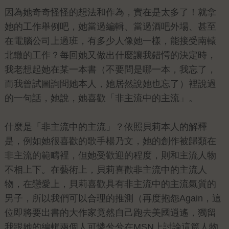
因為她奇奇怪怪的想法和作為，實在是太多了！就拿
她的工作舉例吧，她當過編輯、當過酒吧外場、甚至
在電腦公司上過班，有多少人像她一樣，能接受南轅
北轍的工作？每回她又做出什麼讓我錯愕的決定時，
我老想起她在某一本書（不要問是哪一本，我忘了，
而我曾試圖詢問她本人，她居然說她也忘了）裡說過
的一句話，她說，她喜歡「非主流中的主流」。
什麼是「非主流中的主流」？依照貝莉本人的解釋
是，例如她很喜歡的歌手楊乃文，她的創作被歸類在
非主流的範疇裡，但她受歡迎的程度，則和主流人物
不相上下。在藝術上，貝莉喜歡非主流中的主流人
物，在戀愛上，貝莉喜歡具有非主流中的主流氣質的
男子，所以我們可以合理的推測（再度抱怨Again，這
位即將要出書的大作家竟然自己跑去美國逍遙，獨留
我跟她的編輯兩個人可憐兮兮在MSN上討論這篇人物