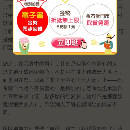
三本兩性書的出版社應該沒有十家、也有八家，而且
只要集結她在這半年多來在姊妹淘網站的稿子，就可
以直接出書了。可是她偏偏堅持要寫一本非兩性的、
全新的《2018551472946》（時報文化）。她說，這
是她到目前為止最緊張的一本書，可是緊張歸緊張，
卻還是硬著頭皮頂著上啊！
總之，在我眼中的貝莉，其實是個很有企圖心的人，
只是她旺盛的企圖心，不是用在賺大錢或出大名上，
而是用在努力成為「非主流中的主流人物」上——她
希望自己是不落俗套的、是特別的，然而她也承認自
己喜歡掌聲（這一點多麼的可愛啊，她可不是那種妖
鬼假細意的人）、希望別人了解並認同她的與眾不
同。
所以她努力地展現了自己，藉由《我親愛的台北》這