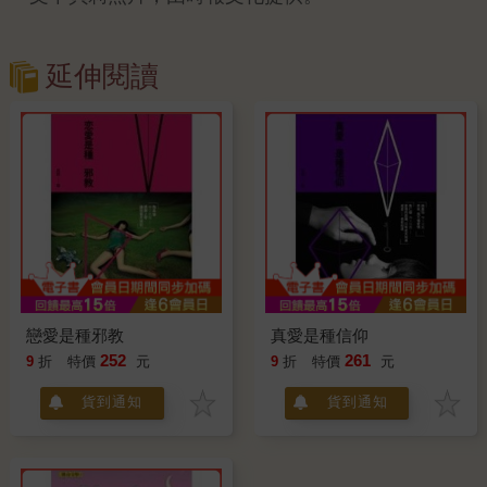
延伸閱讀
戀愛是種邪教
真愛是種信仰
252
261
9
折
特價
元
9
折
特價
元
貨到通知
貨到通知