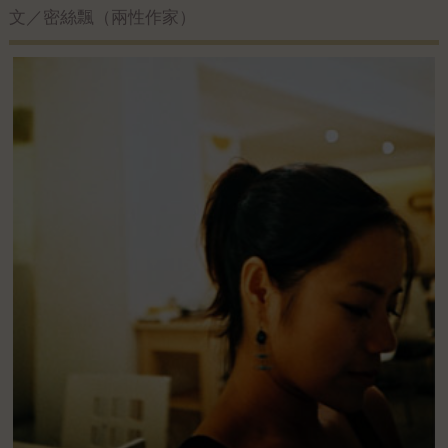
文／密絲飄（兩性作家）