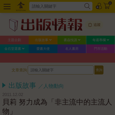
0
追蹤
主題企劃
出版故事
書蟲悅讀
每週專欄
金石堂選書
愛書大使
名人書房
門市活動
文章查詢
出版故事
／人物動向
2011.12.02
貝莉 努力成為「非主流中的主流人
物」