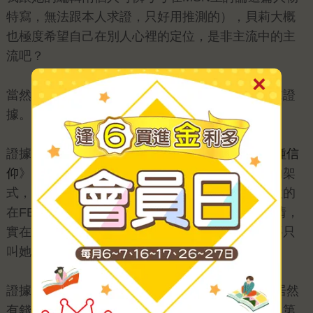
特寫，無法跟本人求證，只好用推測的），貝莉大概
也極度希望自己在別人心裡的定位，是非主流中的主
流吧？
當然，咱們不能因為她人不在就胡亂栽贓，要講求證
據。
證據一： 就像她以《
戀愛是種邪教
》和《
真愛是種信
仰
》（皆為圓神）大放異彩，儼然有新愛情天后的架
式，可她卻老嚷嚷著自己不想只寫愛情，還很唱秋的
在FB的介紹上寫「世界這麼大，若老是只談論愛情，
實在是太無聊」，三不五時暗示各路編輯人馬不要只
叫她寫或看兩性的稿子。
證據二： 明明她的兩性書都賣得超好（證據是她居然
有錢到美國去玩兩個禮拜），據我所知，想幫她出第