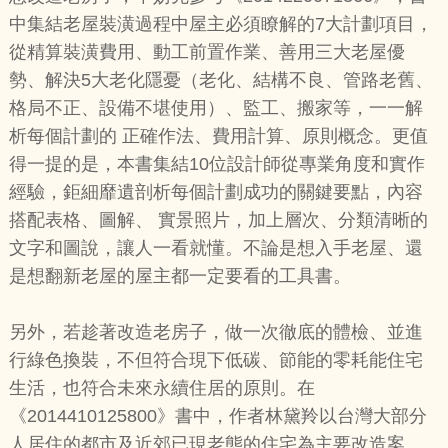
中集結老屋裝潢過程中屋主必須瞭解的7大計劃項目，
從精算裝潢費用、動工前置作業、善用三大老屋優
勢、解決5大老化隱憂（老化、結構不良、管路老舊、
格局不正、設備不堪使用）、監工、搬家等，一一解
析每個計劃的 正確作法、費用計算、原則概念。更值
得一提的是，本書集結10位設計師從專業角度和實作
經驗，鉅細靡遺剖析每個計劃成功的關鍵要點，內容
搭配表格、圖解、 實景照片，加上層次、分類清晰的
文字和圖說，讓人一看就懂。不論是想入手老屋、還
是想翻新老屋的屋主都一定要看的工具書。
另外，若趁著改造老房子，做一次徹底的體檢、並進
行綠色換裝，不但符合現下低碳、節能的零耗能住宅
生活，也符合未來永續住居的原則。在
《2014410125800》書中，作者林黛羚以台灣大部分
人居住的都市及近郊已現老態的住宅為主要改造案