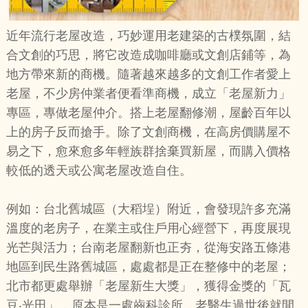
近年流行老屋改造，巧妙運用老建築的古樸氛圍，結
合文創的巧思，將它改造成咖啡廳或文創店鋪等，為
地方帶來新的商機。隨著越來越多的文創工作者愛上
老屋，不少房仲業者便看準商機，成立「老屋新力」
專區，專做老屋仲介。搭上老屋翻修潮，屋齡百年以
上的房子反而搶手。除了文創商機，在高房價購屋不
易之下，愈來愈多年輕族群捨棄買新屋，而購入價格
較低的透天或公寓老屋改造自住。
例如：台北舊城區（大稻埕）附近，會發現許多充滿
溫度的老房子，在業主或住戶用心經營下，再度展現
光芒與活力；台南老屋翻新也正夯，從海安路五條港
地區到民生路舊城區，處處都是正在整修中的老屋；
北市都更處舉辦「老屋新生大獎」，獲得金獎的「瓦
豆‧光田」，原本是一處齒科診所，老醫生過世後就閒