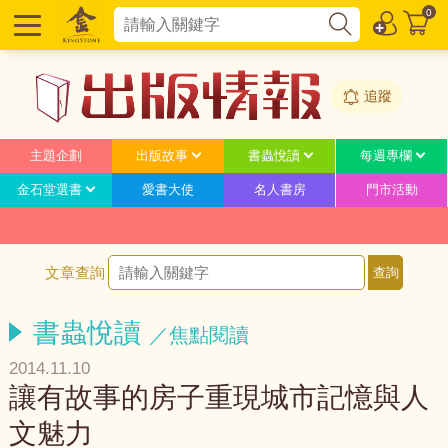
0
追蹤
主題企劃
出版故事
書蟲悅讀
每週專欄
金石堂選書
愛書大使
名人書房
門市活動
文章查詢
書蟲悅讀
／焦點閱讀
2014.11.10
讓有故事的房子重現城市記憶與人
文魅力