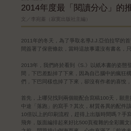
2014年度最「閱讀分心」的
文／李宛蓁（寂寞出版社主編）
2011年的冬天，為了爭取名導J.J.亞伯拉罕
間簽署了保密條款，當時這故事還沒有書名，
2013年，我們終於看到《S.》以紙本書的姿態
間，下巴差點掉了下來，因為自己腦中的瘋狂
們，下巴同樣也掉了下來，卻沒有作者的喜悅
首先，上哪兒找到兩個能配合寫稿100天，願意
中途「落跑」的寫手？其次，材質各異的配件
10倍以上的印刷流程，趕得上出版時間嗎？手
飛奔，版面編排起來好比500頁複雜的全彩圖
之前，問題排山倒海而來，心中充滿了「前途