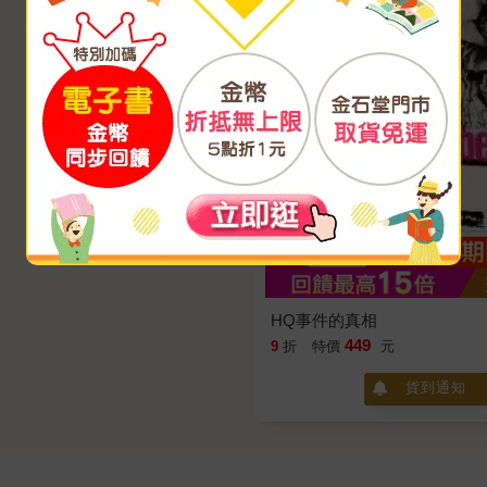
HQ事件的真相
449
9
折
特價
元
貨到通知