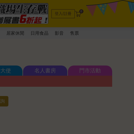
0
登入/註冊
電
居家休閒
日用食品
影音
售票
書大使
名人書房
門市活動