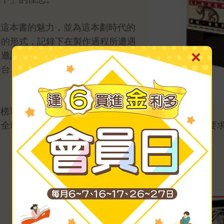
》這本書的魅力，並為這本劃時代的
影的形式，記錄下在製作過程所遭遇
邀請深深為《S.》著迷的推薦人吳
平台，成功在出版前一舉獲得各界注
單之外，更在Facebook上掀起一
，全球唯一直書版本，作者對成品滿意得不得了，甚至要