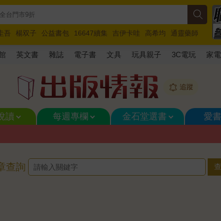
圭吾
楊双子
公益書包
16647續集
吉伊卡哇
高希均
通靈藥師
路邊攤新作
馬斯克
玩具總動員5
超慢跑
館
英文書
雜誌
電子書
文具
玩具親子
3C電玩
家
追蹤
悅讀
每週專欄
金石堂選書
愛
章查詢