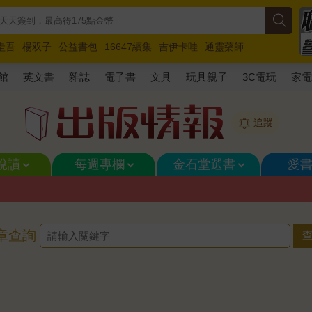
圭吾
楊双子
公益書包
16647續集
吉伊卡哇
通靈藥師
路邊攤新作
馬斯克
玩具總動員5
超慢跑
館
英文書
雜誌
電子書
文具
玩具親子
3C電玩
家
追蹤
悅讀
每週專欄
金石堂選書
愛
章查詢