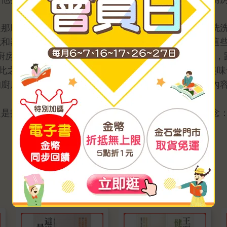
是那麼關係緊密的兩件事，畢竟管理廚房好像就是刷刷洗
境和器具、食材的保存方式，甚至清潔與洗滌的習慣，這
廚房，王明勇老師將以他走進廚房做料理的經驗跟角度，
除此之外，王老師這次一樣帶給大家嚴選的二十道健康美
的廚房工具書，許多感到疑惑的廚房大小事，只要翻看內
還是推廣養生保健的觀念，王明勇始終保持著同樣的信念