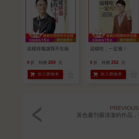
這樣排毒讓我不生病
這樣吃，一定瘦！
269
252
9
折
特價
元
9
折
特價
元
加入購物車
加入購物車
PREVIOUS
黃色書刊最清澈的作品，