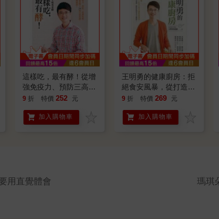
這樣吃，最有酵！從增
王明勇的健康廚房：拒
強免疫力、預防三高到
絕食安風暴，從打造
抗癌，10大高酵能食物
「食」在安心的烹調環
252
269
9
折
特價
元
9
折
特價
元
×24道元氣食譜，讓你
境做起！嚴選20道食
加入購物車
加入購物車
越吃越健康！
譜，教你吃得安全又健
康
要用直覺體會
瑪琪