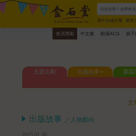
國中自修評量
東野
唯紅花綻放
奧德賽
會員獎勵
中文書
動漫ACG
親子
主題企劃
出版故事
書蟲
文
出版故事
／人物動向
2015.01.30