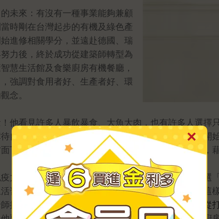
己的未來：有沒有一種事業能夠兼顧
到當時剛在台灣起步的有機及綠色產
開始進修相關學分，並遠赴德國、瑞
年努力後，終於成功從建築師轉型為
康智慧生活館及食樂廚房有機餐廳，
」，強調對食用者好、生產者好、環
的觀念。
念！他看見許多人暴飲暴食、大魚大肉，也有許多人選擇
虐待自己的味覺，因此在推廣健康觀念之餘，王老師也開
方面下手，也應邀將這些寶貴的觀念與知識轉化成書籍，
疫力、預防三高到抗癌的《這樣吃，真有酵！》、精選「
生活習慣，使過敏、肥胖、便秘等統統不再困擾你的《這
老師推出的新書《
王明勇的健康廚房：拒絕食安風暴，從打
中他要告訴所有讀者，想要吃得安心，就必須先從管理廚