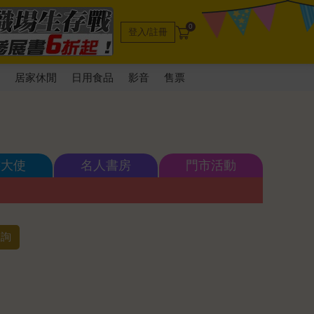
0
登入/註冊
電
居家休閒
日用食品
影音
售票
書大使
名人書房
門市活動