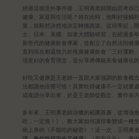
經過這個意外事件後，王明勇老師開始思考自
健康、家庭與生活呢？就在此時，他剛好接觸
業，就毅然決然地決定轉換跑道、從頭學起，
士、日本、美國、加拿大體驗研習，在經過多
新世代的健康飲食專家，並創立了自然法則健
直到現在都還致力於推廣健康飲食「三好運動
境更好的食育理念，並分享將傳統美食健康化
好吃又健康是王老師一直跟大家強調的飲食概
法都讓他倍覺可惜！其實吃得健康不一定就要
成食譜分享出來，於是王老師從觀念、實作各
多年來，王明勇老師涉獵的範圍甚廣，從增強免
吃，一定瘦！》、教大家如何讓排毒變成一種
病上身的《不能吃的秘密》！這一次，王明勇
譜，教你吃得安全又健康
》（平安文化），書