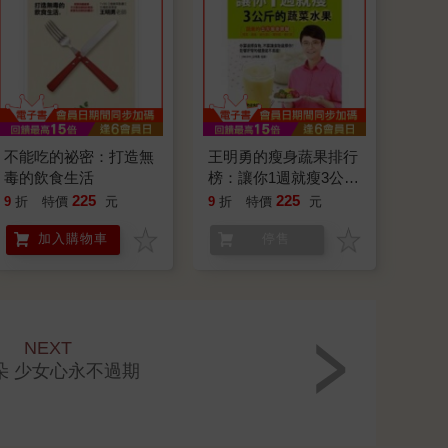
不能吃的祕密：打造無
王明勇的瘦身蔬果排行
毒的飲食生活
榜：讓你1週就瘦3公斤
的蔬菜水果
225
225
9
折
特價
元
9
折
特價
元
加入購物車
停售
NEXT
朵 少女心永不過期