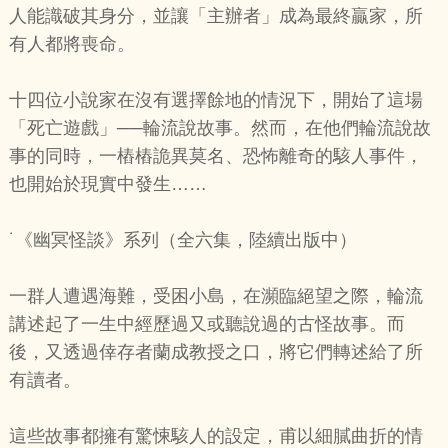
人能識破其身分，並讓「主辦者」成為最終贏家，所
有人都將喪命。
十四位小說家在沒有選擇餘地的情況下，開始了這場
「死亡遊戲」──輪流說故事。然而，在他們輪流說故
事的同時，一樁樁詭異莫名、恐怖離奇的駭人事件，
也開始於現實中發生……
˙《幽冥怪談》系列（全六集，陸續出版中）
一群人遭遇海難，受困小島，在瀕臨絕望之際，輪流
講述起了一生中經歷過又或聽說過的古怪故事。而
後，又透過倖存者蘭成教授之口，將它們轉述給了所
有讀者。
這些故事都擁有驚悚駭人的設定，甫以細膩曲折的情