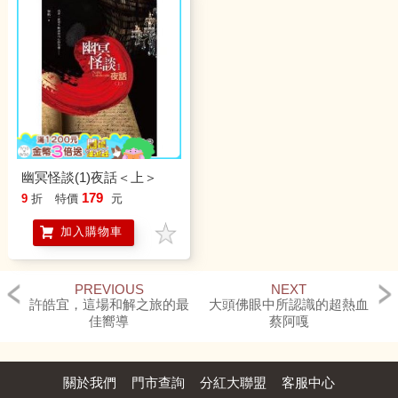
幽冥怪談(1)夜話＜上＞
179
9
折
特價
元
加入購物車
PREVIOUS
NEXT
許皓宜，這場和解之旅的最
大頭佛眼中所認識的超熱血
佳嚮導
蔡阿嘎
關於我們
門市查詢
分紅大聯盟
客服中心