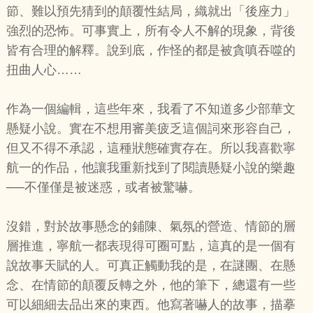
節、難以預先猜到的顛覆性結局，織就出「後座力」
強烈的恐怖。可事實上，所有令人不解的現象，背後
皆有合理的解釋。說到底，作怪的都是被貪嗔吞噬的
扭曲人心……
作為一個編輯，這些年來，我看了不知道多少部華文
懸疑小說。實在不想用審美疲乏這個詞來形容自己，
但又不得不承認，這種狀態確實存在。所以我喜歡寧
航一的作品，他讓我重新找到了閱讀懸疑小說的樂趣
──不僅僅是被迷惑，或者被驚嚇。
沒錯，對於故事懸念的鋪陳、氣氛的營造、情節的層
層推進，寧航一都表現得可圈可點，這真的是一個有
說故事天賦的人。可真正觸動我的是，在謎團、在懸
念、在情節的顛覆反轉之外，他的筆下，總還有一些
可以細細去品出來的東西。他寫著嚇人的故事，描摹