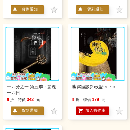
貨到通知
貨到通知
十四分之一 第五季：驚魂
幽冥怪談(2)夜話＜下＞
十四日
342
179
9
折
特價
元
9
折
特價
元
貨到通知
加入購物車