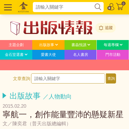
0
追蹤
主題企劃
出版故事
書蟲悅讀
每週專欄
金石堂選書
愛書大使
名人書房
門市活動
文章查詢
出版故事
／人物動向
2015.02.20
寧航一，創作能量豐沛的懸疑新星
文／陳奕君（普天出版總編輯）