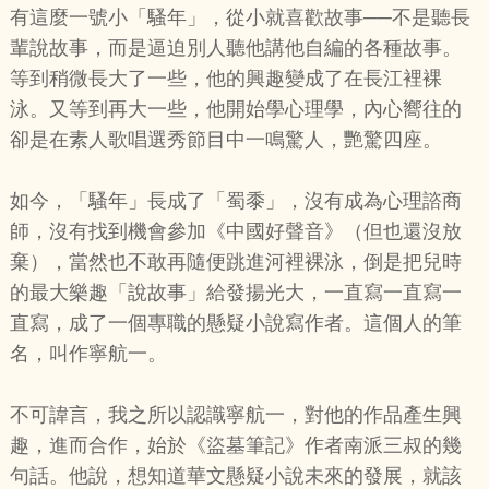
有這麼一號小「騷年」，從小就喜歡故事──不是聽長
輩說故事，而是逼迫別人聽他講他自編的各種故事。
等到稍微長大了一些，他的興趣變成了在長江裡裸
泳。又等到再大一些，他開始學心理學，內心嚮往的
卻是在素人歌唱選秀節目中一鳴驚人，艷驚四座。
如今，「騷年」長成了「蜀黍」，沒有成為心理諮商
師，沒有找到機會參加《中國好聲音》（但也還沒放
棄），當然也不敢再隨便跳進河裡裸泳，倒是把兒時
的最大樂趣「說故事」給發揚光大，一直寫一直寫一
直寫，成了一個專職的懸疑小說寫作者。這個人的筆
名，叫作寧航一。
不可諱言，我之所以認識寧航一，對他的作品產生興
趣，進而合作，始於《盜墓筆記》作者南派三叔的幾
句話。他說，想知道華文懸疑小說未來的發展，就該