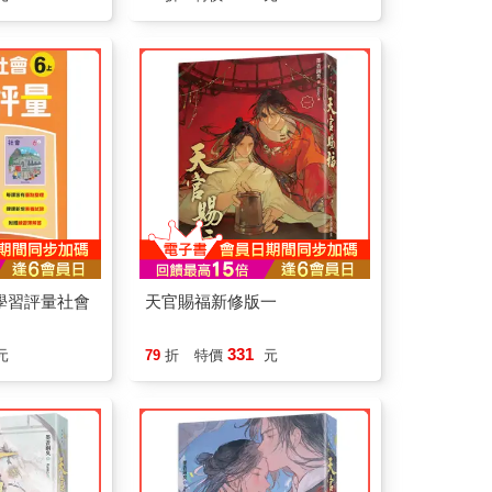
學習評量社會
天官賜福新修版一
｝
331
元
79
折
特價
元