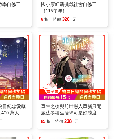
數學自修三上
國小康軒新挑戰社會自修三上
｛115學年｝
328
元
8
折
特價
元
萬冊紀念愛藏
重生之後與前世戀人重新展開
400 萬人的
魔法學校生活※可是好感度為
圭吾最令人感
0 (首刷附錄版) 02
238
元
85
折
特價
元
（附首刷限定
集錦明信