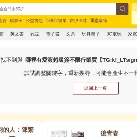
圭吾
楊双子
公益書包
16647續集
吉伊卡哇
通靈藥師
路邊攤新作
馬斯克
玩具總動員5
超慢跑
館
英文書
雜誌
電子書
文具
玩具親子
3C電玩
家
找不到與
哪裡有愛簽超級簽不限行業買【TG:kf_LTsignto
試試調整關鍵字，重新搜尋，可能會產生不一
返回上一頁
雨的人：陳繁
後青春