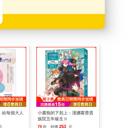
：給每個大人
小書痴的下剋上：漢娜蘿蕾貴
族院五年級生Ⅱ
253
元
79
折
特價
元