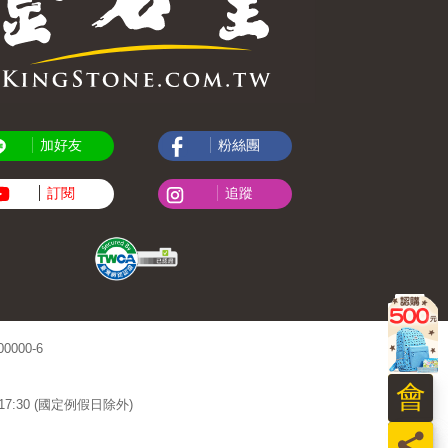
加好友
粉絲團
訂閱
追蹤
000-6
會
~17:30 (國定例假日除外)
員