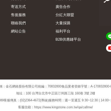
寄送方式
廣告合作
售後服務
分紅大聯盟
聯絡我們
大量採購
網站公告
福利平台
B2B供應鏈平台
Admin
稱：金石網絡股份有限公司
統編：70832800
食品業者登錄字號：A-170832800-00
地址：100 台灣台北市中正區汀州路三段 160巷 3號 2樓
89
客服傳真：(02)2364-4672(專線)
服務時間：週一至週五 9:30~12:30 | 14:00
客服信箱：https://www.kingstone.com.tw/qa/callme/