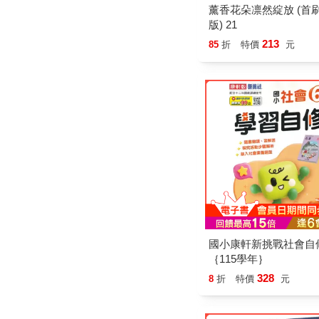
薰香花朵凛然綻放 (首
版) 21
213
85
折
特價
元
國小康軒新挑戰社會自
｛115學年｝
328
8
折
特價
元