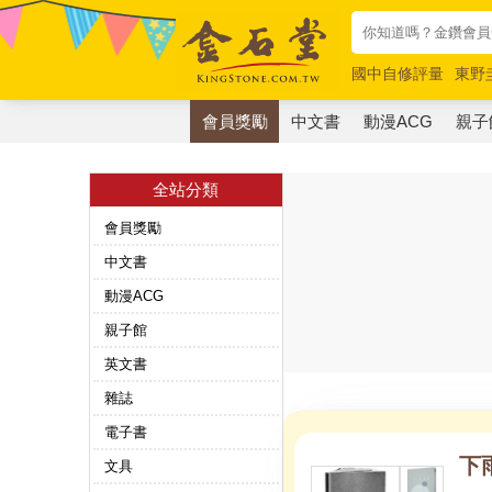
國中自修評量
東野
唯紅花綻放
奧德賽
會員獎勵
中文書
動漫ACG
親子
全站分類
會員獎勵
中文書
動漫ACG
親子館
英文書
雜誌
電子書
下
文具