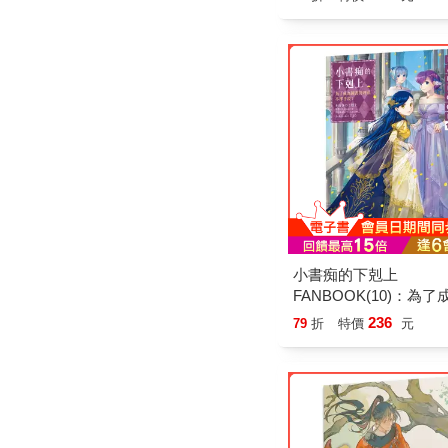
小書痴的下剋上
FANBOOK(10)：為
書管理員不擇手段！
236
79
折
特價
元