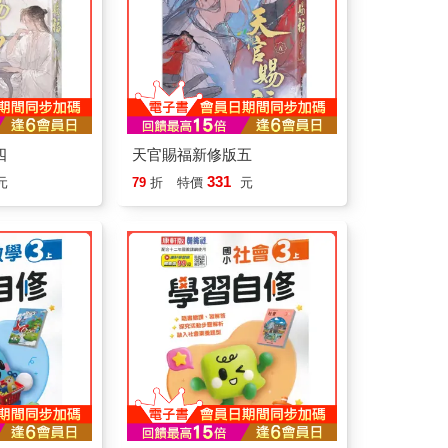
四
天官賜福新修版五
331
元
79
折
特價
元