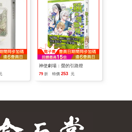
神使劇場：螢的引路燈
253
元
79
折
特價
元