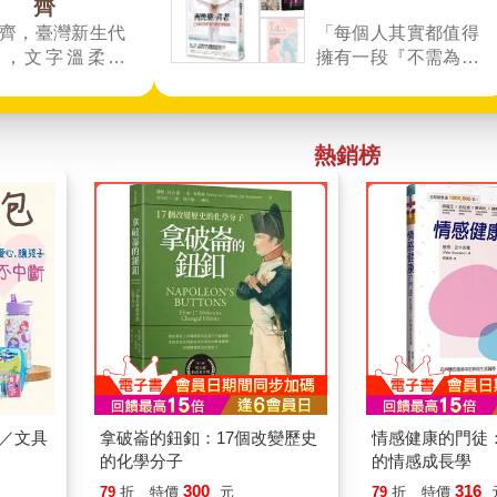
齊
齊，臺灣新生代
「每個人其實都值得
人，文字溫柔細
擁有一段『不需為別
擅長捕捉孤獨、
人交代的時間』」你
與自我對話等現
可以恣意地去做想做
共通的情感。著
的事，或是什麼都不
熱銷榜
《下雨的人》、
做。
弱練習》、《那
靠近你的》等詩
深受年輕讀者喜
組／文具
拿破崙的鈕釦：17個改變歷史
情感健康的門徒
的化學分子
的情感成長學
300
316
79
折
特價
元
79
折
特價