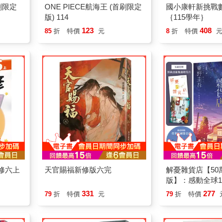
刷限定
ONE PIECE航海王 (首刷限定
國小康軒新挑戰
版) 114
｛115學年｝
123
408
85
折
特價
元
8
折
特價
修六上
天官賜福新修版六完
解憂雜貨店【50
版】：感動全球1,
奇蹟之書，東野
331
277
79
折
特價
元
79
折
特價
動落淚的作品！
特典「經典封面
片」）