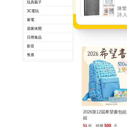
玩具親子
陳繁
3C電玩
詩
家電
膩，
思念
居家休閒
代人
日用食品
有
《脆
影音
些最
售票
集，
愛。
2026第12屆希望書包
組
500
51
折
特價
元