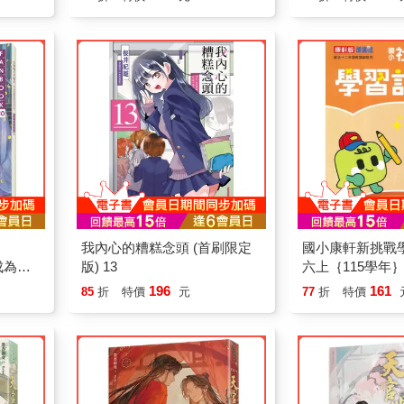
我內心的糟糕念頭 (首刷限定
國小康軒新挑戰
了成為圖
版) 13
六上｛115學年
196
161
85
折
特價
元
77
折
特價