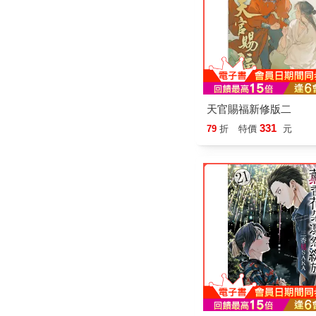
天官賜福新修版二
331
79
折
特價
元