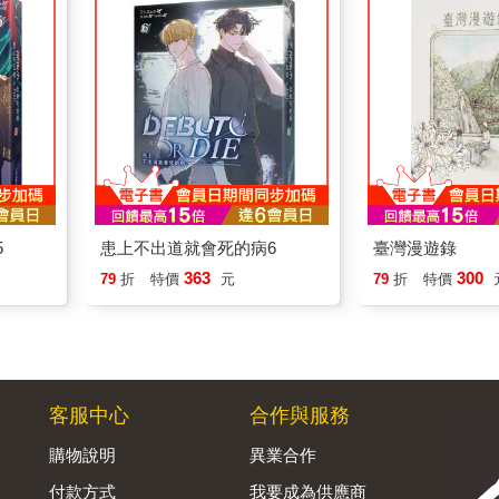
5
患上不出道就會死的病6
臺灣漫遊錄
363
300
79
折
特價
元
79
折
特價
客服中心
合作與服務
購物說明
異業合作
付款方式
我要成為供應商