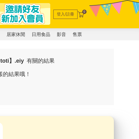
0
登入/註冊
電
居家休閒
日用食品
影音
售票
ti】.eiy
有關的結果
樣的結果哦！