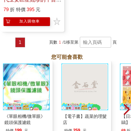
語
79
折
特價
395
元
加入購物車
1
頁數
1
/1
移至第
頁
您可能會喜歡
《單眼相機/微單眼》
【電子書】蔬菜的理髮
【日本
鏡頭保護濾鏡
店
鷗】
(8款
199
259
特價
元
特價
元
69
折