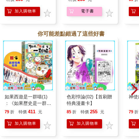
Kit
企鵝
加入購物車
電子書
你可能差點錯過了這些好書
如果西遊是一群喵(1)
色彩悖論(02)【首刷贈
神使
：《如果歷史是一群
特典漫畫卡】
喵》作者最新力作，附
411
255
79
折
特價
元
85
折
特價
元
79
折
【首卷特典】拉頁
加入購物車
加入購物車