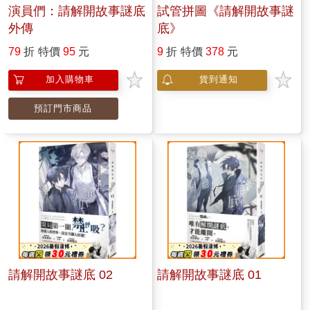
演員們：請解開故事謎底
試管拼圖《請解開故事謎
外傳
底》
79
折
特價
95
元
9
折
特價
378
元
加入購物車
貨到通知
預訂門市商品
請解開故事謎底 02
請解開故事謎底 01