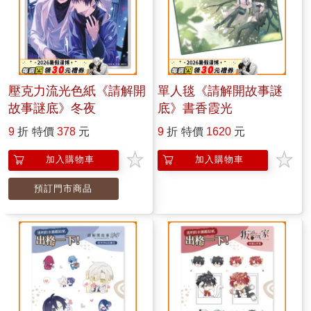
壓克力流光色紙《請解開
單人毯《請解開故事謎
故事謎底》冬夜
底》書香霞光
9
折
特價
378
元
9
折
特價
1620
元
加入購物車
加入購物車
預訂門市商品