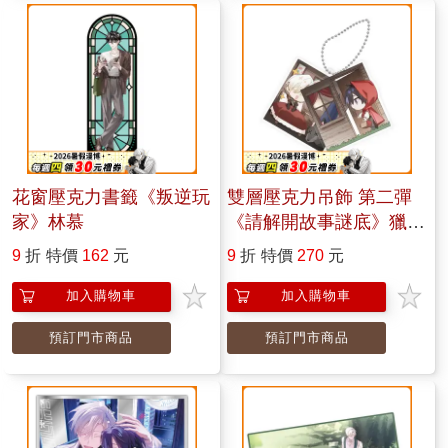
花窗壓克力書籤《叛逆玩
雙層壓克力吊飾 第二彈
家》林慕
《請解開故事謎底》獵人
與獵物
9
折
特價
162
元
9
折
特價
270
元
加入購物車
加入購物車
預訂門市商品
預訂門市商品