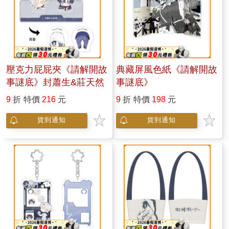
壓克力屁屁夾《請解開故
典藏屏風色紙《請解開故
事謎底》封蕭生&莊天然
事謎底》
9
折
特價
216
元
9
折
特價
198
元
貨到通知
貨到通知