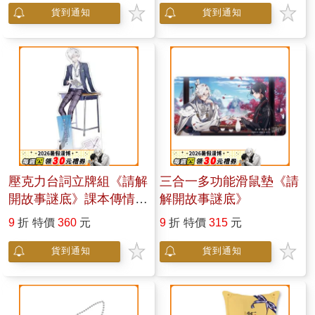
貨到通知
貨到通知
壓克力台詞立牌組《請解
三合一多功能滑鼠墊《請
開故事謎底》課本傳情
解開故事謎底》
封蕭生
9
折
特價
360
元
9
折
特價
315
元
貨到通知
貨到通知