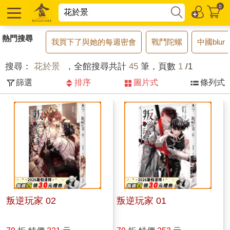
0
熱門搜尋
我買下了與她的每週密會
戰鬥陀螺
中國blur
搜尋：
花於景
，全館搜尋共計
45
筆，頁數
1
/1
篩選
排序
圖片式
條列式
叛逆玩家 02
叛逆玩家 01