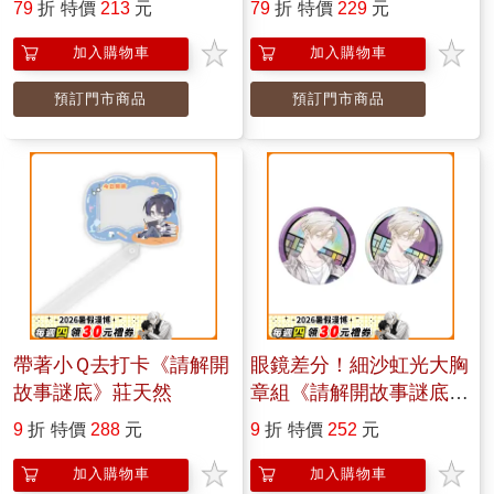
79
折
特價
213
元
79
折
特價
229
元
加入購物車
加入購物車
預訂門市商品
預訂門市商品
帶著小Ｑ去打卡《請解開
眼鏡差分！細沙虹光大胸
故事謎底》莊天然
章組《請解開故事謎底》
封蕭生
9
折
特價
288
元
9
折
特價
252
元
加入購物車
加入購物車