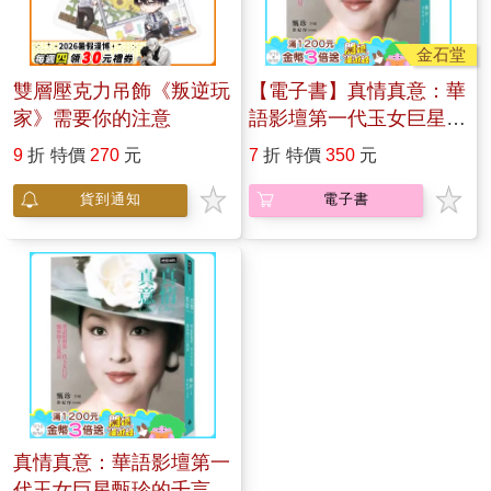
金石堂
雙層壓克力吊飾《叛逆玩
【電子書】真情真意：華
家》需要你的注意
語影壇第一代玉女巨星甄
珍的千言萬語
9
折
特價
270
元
7
折
特價
350
元
貨到通知
電子書
真情真意：華語影壇第一
代玉女巨星甄珍的千言萬