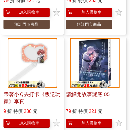
79
折
特價
221
元
79
折
特價
253
元
加入購物車
加入購物車
預訂門市商品
預訂門市商品
帶著小Ｑ去打卡《叛逆玩
請解開故事謎底 05
家》李真
9
折
特價
288
元
79
折
特價
221
元
加入購物車
加入購物車