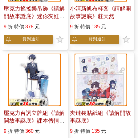
壓克力搖搖樂吊飾《請解
小清新帆布杯套《請解開
開故事謎底》迷你夾娃娃
故事謎底》莊天然
機
9
折
特價
378
元
9
折
特價
135
元
貨到通知
貨到通知
壓克力台詞立牌組《請解
夾鏈袋貼紙組《請解開故
開故事謎底》課本傳情
事謎底》
莊天然
9
折
特價
360
元
9
折
特價
135
元