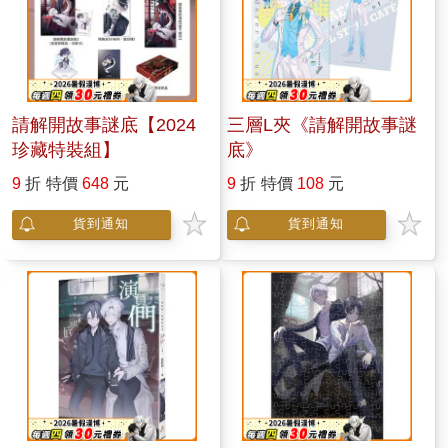
請解開故事謎底【2024
三層L夾《請解開故事謎
珍藏特裝組】
底》
9
折
特價
648
元
9
折
特價
108
元
貨到通知
貨到通知