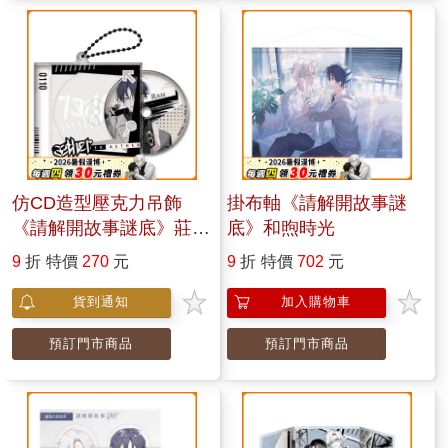
仿CD造型壓克力吊飾
掛布軸《請解開故事謎
《請解開故事謎底》莊天
底》和煦時光
然
9
折
特價
270
元
9
折
特價
702
元
貨到通知
加入購物車
預訂門市商品
預訂門市商品