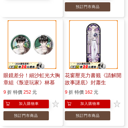
預訂門市商品
眼鏡差分！細沙虹光大胸
花窗壓克力書籤《請解開
章組《叛逆玩家》林慕
故事謎底》封蕭生
9
折
特價
252
元
9
折
特價
162
元
加入購物車
加入購物車
預訂門市商品
預訂門市商品