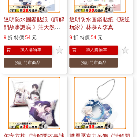
透明防水圖鑑貼紙《請解
透明防水圖鑑貼紙《叛逆
開故事謎底 》莊天然＆
玩家》林慕＆李真
封蕭生
9
折
特價
54
元
9
折
特價
54
元
加入購物車
加入購物車
預訂門市商品
預訂門市商品
午安方枕《請解開故事謎
雙層壓克力吊飾《請解開