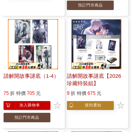
預訂門市商品
請解開故事謎底（1-4）
請解開故事謎底【2026
珍藏特裝組】
75
折
特價
705
元
9
折
特價
675
元
加入購物車
貨到通知
預訂門市商品