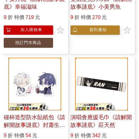
底》幸福滋味
故事謎底》小美男魚
9
折
特價
719
元
9
折
特價
270
元
加入購物車
貨到通知
預訂門市商品
碰杯造型防水貼紙包《請
演唱會應援毛巾《請解開
解開故事謎底》封蕭生&
故事謎底》莊天然
莊天然
9
折
特價
54
元
9
折
特價
342
元