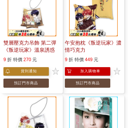
雙層壓克力吊飾 第二彈
午安抱枕《叛逆玩家》濃
《叛逆玩家》溫泉誘惑
情巧克力
9
折
特價
270
元
9
折
特價
449
元
貨到通知
加入購物車
預訂門市商品
預訂門市商品