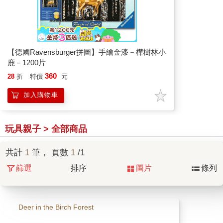
【德國Ravensburger拼圖】手繪金漆－樺樹林小
鹿－1200片
360
28
折
特價
元
加入購物車
玩具親子 > 全部商品
共計
1
筆， 頁數
1
/1
篩選
排序
圖片
條列
Deer in the Birch Forest