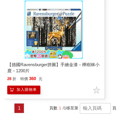
【德國Ravensburger拼圖】手繪金漆－樺樹林小
鹿－1200片
360
28
折
特價
元
加入購物車
1
頁數
1
/1
移至第
頁