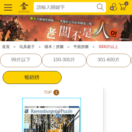
0
首頁
＞
玩具親子
＞
積木｜拼圖
＞
平面拼圖
＞
3000片以上
99片以下
100-300片
301-600片
暢銷榜
TOP
1