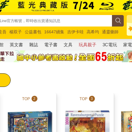
圭吾
楊双子
公益書包
16647續集
吉伊卡哇
高希均
通靈藥師
路邊攤新作
馬斯克
玩具總動員5
超慢跑
館
英文書
雜誌
電子書
文具
玩具親子
3C電玩
家
TOP
TOP
2
3