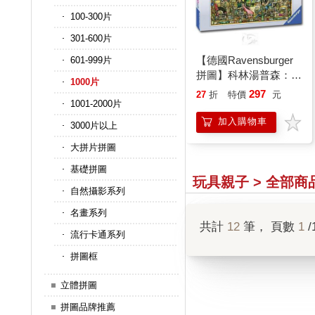
100-300片
301-600片
【德國Ravensburger
601-999片
拼圖】科林湯普森：昨
1000片
日寶藏－1000片
297
27
折
特價
元
1001-2000片
加入購物車
3000片以上
大拼片拼圖
基礎拼圖
玩具親子 > 全部商
自然攝影系列
名畫系列
共計
12
筆， 頁數
1
/
流行卡通系列
拼圖框
立體拼圖
拼圖品牌推薦