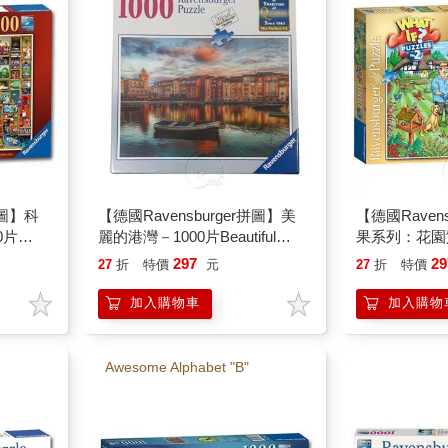
拼圖】科
【德國Ravensburger拼圖】美
【德國Raven
0片
麗的港灣－1000片Beautiful
果系列：花園驚
Harbor
What If? 2： 
297
29
27
折
特價
元
27
折
特價
加入購物車
加入購物
Awesome Alphabet "B"