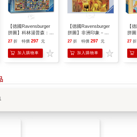
【德國Ravensburger
【德國Ravensburger
【德國
拼圖】科林湯普森：字
拼圖】非洲印象－
拼圖
母B－1000片
1000片Afrika
院－1
297
297
27
折
特價
元
27
折
特價
元
27
折
İzlenimleri
4： A
加入購物車
加入購物車
品
1