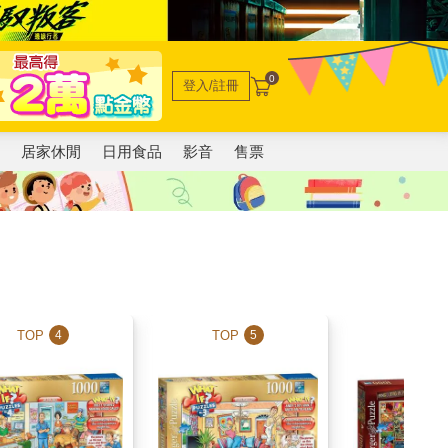
0
登入/註冊
電
居家休閒
日用食品
影音
售票
TOP
TOP
TOP
4
5