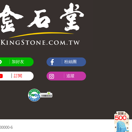
加好友
粉絲團
訂閱
追蹤
000-6