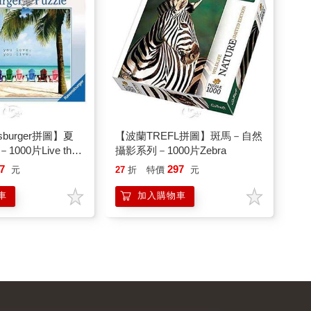
sburger拼圖】夏
【波蘭TREFL拼圖】斑馬－自然
00片Live the
攝影系列－1000片Zebra
7
297
元
27
折
特價
元
車
加入購物車