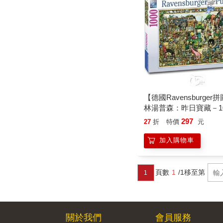
【德國Ravensburger
林湯普森：昨日寶藏－10
297
27
折
特價
元
加入購物車
頁數
1
/1
移至第
1
關於我們
會員服務