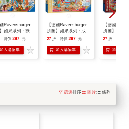
Ravensburger
【德國Ravensburger
【德國Ravens
】如果系列：獸醫
拼圖】如果系列：妝點
拼圖】科林湯
000片What If?
客廳－1000片What If?
母A－1000片A
297
297
2
特價
元
27
折
特價
元
27
折
特價
t the Vets
3： Home Makeover
Alphabet"A"
加入購物車
加入購物車
加入購物
篩選
排序
圖片
條列