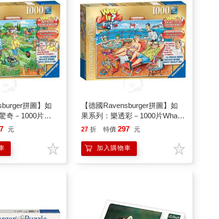
sburger拼圖】如
【德國Ravensburger拼圖】如
奇－1000片
果系列：樂透彩－1000片What
Garden Tours
If? 1： The Lottery
7
297
元
27
折
特價
元
車
加入購物車