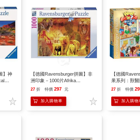
拼圖】神
【德國Ravensburger拼圖】非
【德國Raven
al
洲印象－1000片Afrika
果系列：獸醫院
İzlenimleri
If? 4： At the
297
29
27
折
特價
元
27
折
特價
加入購物車
加入購物