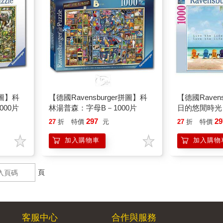
拼圖】科
【德國Ravensburger拼圖】科
【德國Raven
00片
林湯普森：字母B－1000片
日的悠閒時光－10
life you love
297
29
27
折
特價
元
27
折
特價
加入購物車
加入購物
頁
客服中心
合作與服務