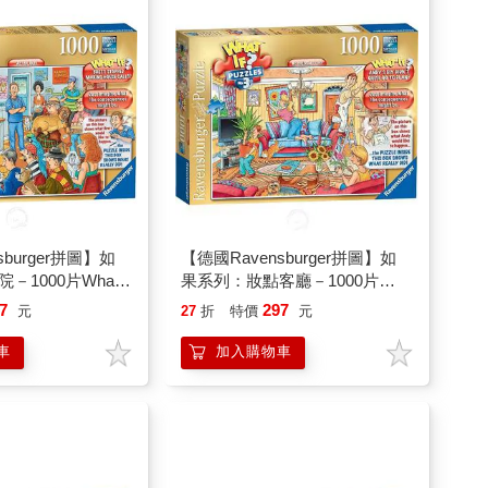
sburger拼圖】如
【德國Ravensburger拼圖】如
－1000片What
果系列：妝點客廳－1000片
 Vets
What If? 3： Home Makeover
7
297
元
27
折
特價
元
車
加入購物車