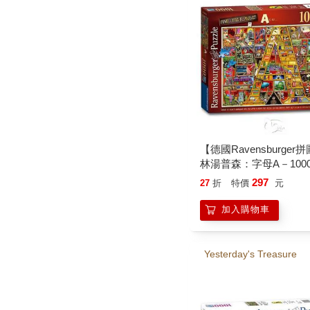
【德國Ravensburger
林湯普森：字母A－100
Avesome Alphabet"A"
297
27
折
特價
元
加入購物車
Yesterday's Treasure