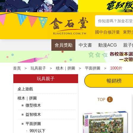
國中自修評量
東野
唯紅花綻放
奧德賽
會員獎勵
中文書
動漫ACG
親子
首頁
＞
玩具親子
＞
積木｜拼圖
＞
平面拼圖
＞
1000片
玩具親子
暢銷榜
桌上遊戲
積木｜拼圖
TOP
1
微型積木
益智積木
平面拼圖
99片以下