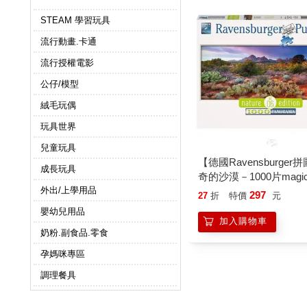
STEAM 學習玩具
流行動畫.卡通
流行授權電影
公仔/模型
絨毛玩偶
玩具世界
兒童玩具
【德國Ravensburger
成長玩具
奇的沙漠－1000片magic
desert
外出/上學用品
297
27
折
特價
元
嬰幼兒用品
加入購物車
奶粉.副食品.零食
孕媽咪專區
調理餐具