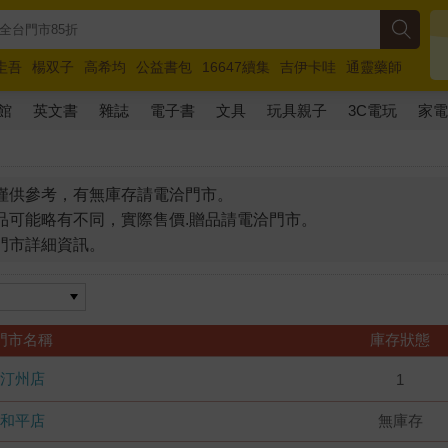
圭吾
楊双子
高希均
公益書包
16647續集
吉伊卡哇
通靈藥師
路邊攤新作
馬斯克
玩具總動員5
超慢跑
館
英文書
雜誌
電子書
文具
玩具親子
3C電玩
家
僅供參考，有無庫存請電洽門市。
品可能略有不同，實際售價.贈品請電洽門市。
門市詳細資訊。
門市名稱
庫存狀態
汀州店
1
和平店
無庫存