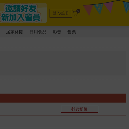
0
登入/註冊
電
居家休閒
日用食品
影音
售票
我要預留