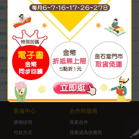
義大店
無庫存
竹百店
1
夢時代店
無庫存
左新店
無庫存
豐原店
無庫存
草衙店
無庫存
大甲店
無庫存
客服中心
合作與服務
購物說明
異業合作
付款方式
我要成為供應商