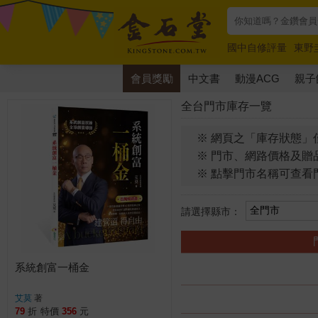
國中自修評量
東野
唯紅花綻放
奧德賽
會員獎勵
中文書
動漫ACG
親子
全台門市庫存一覽
※ 網頁之「庫存狀態」
※ 門市、網路價格及贈
※ 點擊門市名稱可查看
請選擇縣市：
系統創富一桶金
艾莫
著
79
折
特價
356
元