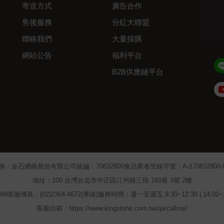
寄送方式
廣告合作
售後服務
分紅大聯盟
聯絡我們
大量採購
網站公告
福利平台
B2B供應鏈平台
Admin
稱：金石網絡股份有限公司
統編：70832800
食品業者登錄字號：A-170832800-00
地址：100 台灣台北市中正區汀州路三段 160巷 3號 2樓
89
客服傳真：(02)2364-4672(專線)
服務時間：週一至週五 9:30~12:30 | 14:00
客服信箱：https://www.kingstone.com.tw/qa/callme/