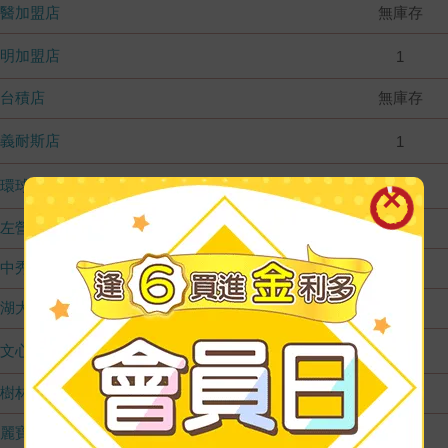
國醫加盟店
無庫存
德明加盟店
1
台積店
無庫存
嘉義耐斯店
1
環球店
1
左營店
無庫存
台中秀泰店
無庫存
內湖大潤發
無庫存
文心店
1
樹林店
無庫存
麗寶店
無庫存