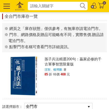
0
全台門市庫存一覽
※ 網頁之「庫存狀態」僅供參考，有無庫存請電洽門市。
※ 門市、網路價格及贈品可能略有不同，實際售價.贈品請
電洽門市。
※ 點擊門市名稱可查看門市詳細資訊。
孫子兵法精選200句：贏家必修的千
古軍事智慧限量版
沈智、楊博鵬
著
85
折
特價
408
元
請選擇縣市：