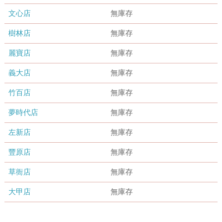
文心店
無庫存
樹林店
無庫存
麗寶店
無庫存
義大店
無庫存
竹百店
無庫存
夢時代店
無庫存
左新店
無庫存
豐原店
無庫存
草衙店
無庫存
大甲店
無庫存