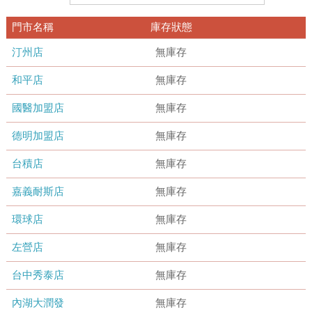
門市名稱
庫存狀態
汀州店
無庫存
和平店
無庫存
國醫加盟店
無庫存
德明加盟店
無庫存
台積店
無庫存
嘉義耐斯店
無庫存
環球店
無庫存
左營店
無庫存
台中秀泰店
無庫存
內湖大潤發
無庫存