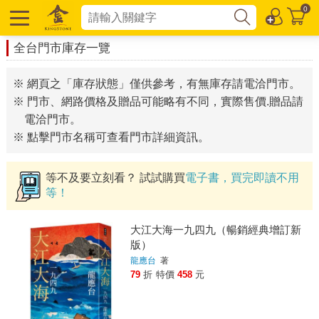
0
全台門市庫存一覽
※ 網頁之「庫存狀態」僅供參考，有無庫存請電洽門市。
※ 門市、網路價格及贈品可能略有不同，實際售價.贈品請
電洽門市。
※ 點擊門市名稱可查看門市詳細資訊。
等不及要立刻看？ 試試購買
電子書，買完即讀不用
等！
大江大海一九四九（暢銷經典增訂新
版）
龍應台
著
79
折
特價
458
元