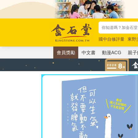
國中自修評量
東野
唯紅花綻放
奧德賽
會員獎勵
中文書
動漫ACG
親子