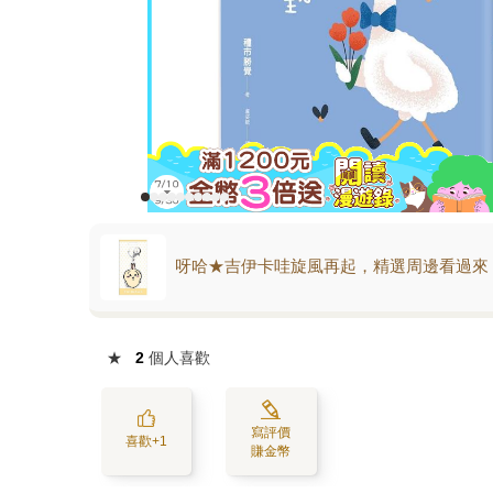
呀哈★吉伊卡哇旋風再起，精選周邊看過來
★
2
個人喜歡
寫評價
喜歡+1
賺金幣