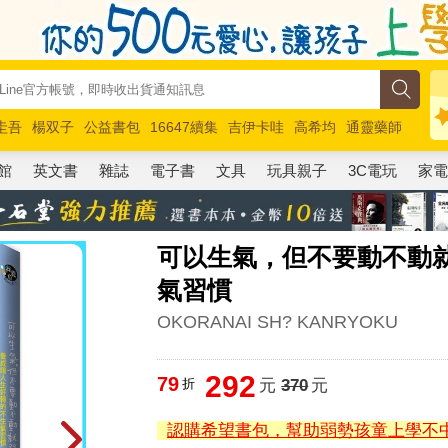
圭吾
楊双子
公益書包
16647續集
吉伊卡哇
高希均
通靈藥師
路邊攤新作
馬斯克
玩具總動員5
超慢跑
館
英文書
雜誌
電子書
文具
玩具親子
3C電玩
家
可以生氣，但不要動不動
氣習慣
OKORANAI SH? KANRYOKU
292
79
折
元
370
元
認購希望書包，幫助弱勢孩童上學不