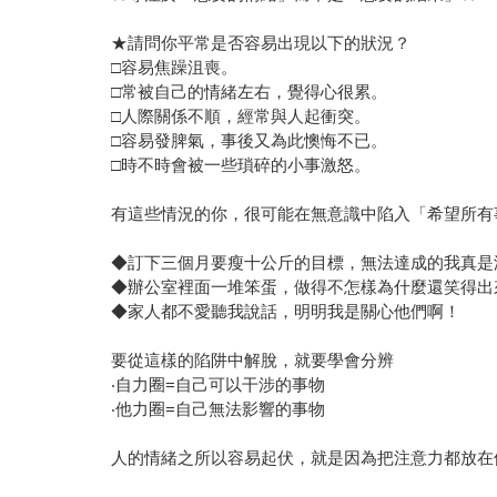
★請問你平常是否容易出現以下的狀況？
□容易焦躁沮喪。
□常被自己的情緒左右，覺得心很累。
□人際關係不順，經常與人起衝突。
□容易發脾氣，事後又為此懊悔不已。
□時不時會被一些瑣碎的小事激怒。
有這些情況的你，很可能在無意識中陷入「希望所有
◆訂下三個月要瘦十公斤的目標，無法達成的我真是
◆辦公室裡面一堆笨蛋，做得不怎樣為什麼還笑得出
◆家人都不愛聽我說話，明明我是關心他們啊！
要從這樣的陷阱中解脫，就要學會分辨
‧自力圈=自己可以干涉的事物
‧他力圈=自己無法影響的事物
人的情緒之所以容易起伏，就是因為把注意力都放在