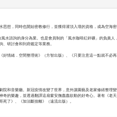
水思想，同時也開始密教修行，並獲得灌頂入壇的資格，成為空海密
密教風水諮詢的身分為業。也是會員制的「風水咖啡紅鋅礦」的負責人
詢、研討會和到府鑑定等業務。
《好情緒．空間整理術》（方智出版）、《只要注意這一點就不必再
劇院和音樂廳。新冠疫情改變了世界，意外讓園藝及老家修繕整理變
神奇的樂趣，並透過翻譯這扇窗安撫蠢蠢欲動的好奇心。著有《老天
哥死了》、《加法斷捨離》（遠流出版）。