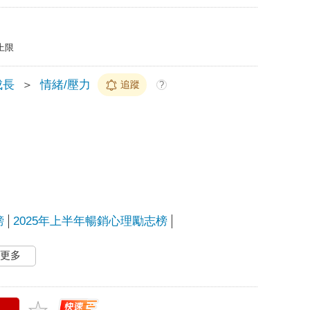
上限
成長
＞
情緒/壓力
追蹤
?
榜
2025年上半年暢銷心理勵志榜
更多