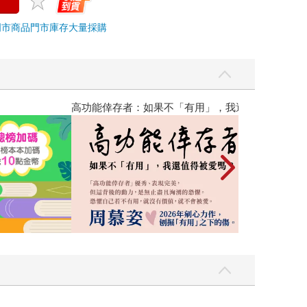
門市商品
門市庫存
大量採購
，我還值得被愛嗎？（限量作者親簽版）
2026年8月金