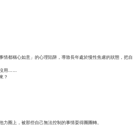
事情都稱心如意」的心理陷阱，導致長年處於慢性焦慮的狀態，把自
沒用……
來？
他力圈上，被那些自己無法控制的事情耍得團團轉。