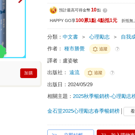
10
預計最高可得金幣
點
?
100累1點 4點抵1元
HAPPY GO享
折抵無
分類：
中文書
＞
心理勵志
＞
自我
作者：
種市勝覺
追蹤
?
譯者：
盧姿敏
出版社：
遠流
追蹤
?
加購
出版日：
2024/05/29
相關主題：
2025秋季暢銷榜-心理勵志
金石堂2025心理勵志春季暢銷榜
看