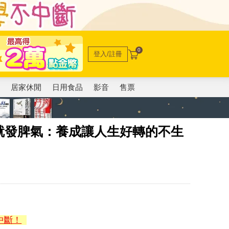
0
登入/註冊
電
居家休閒
日用食品
影音
售票
就發脾氣：養成讓人生好轉的不生
中斷！