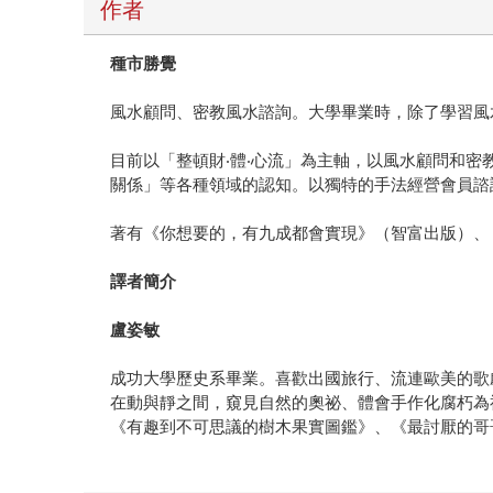
作者
種市勝覺
風水顧問、密教風水諮詢。大學畢業時，除了學習風
目前以「整頓財‧體‧心流」為主軸，以風水顧問和
關係」等各種領域的認知。以獨特的手法經營會員諮
著有《你想要的，有九成都會實現》（智富出版）、
譯者簡介
盧姿敏
成功大學歷史系畢業。喜歡出國旅行、流連歐美的歌
在動與靜之間，窺見自然的奧祕、體會手作化腐朽為
《有趣到不可思議的樹木果實圖鑑》、《最討厭的哥