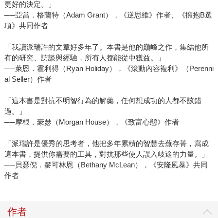
更好的決定。」
──亞當．格蘭特（Adam Grant），《逆思維》作者、《擁抱B選
項》共同作者
「我讀派瑞許的文章好多年了。本書是他的巔峰之作，集結他所
有的研究、訪談與經驗，所有人都能從中獲益。」
──萊恩．霍利得（Ryan Holiday），《滾動內容複利》（Perenni
al Seller）作者
「這本書是對抗不明智行為的解藥，任何想成功的人都不該錯
過。」
──摩根．豪瑟（Morgan House），《致富心態》作者
「派瑞許是優秀的思考者，他把多年累積的智慧去蕪存菁，寫成
這本書，提供你需要的工具，對抗那些使人誤入歧途的力量。」
──貝瑟倪．麥可林恩（Bethany McLean），《安隆風暴》共同
作者
作者