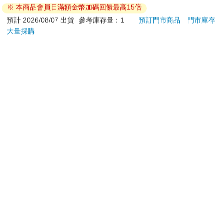
※ 本商品會員日滿額金幣加碼回饋最高15倍
edition)
120
499
特價
元
73
折
特價
元
96
折
預計 2026/08/07 出貨
參考庫存量：1
預訂門市商品
門市庫存
大量採購
加入購物車
加入購物車
訂購/退換貨須知
加入金石堂 LINE 官方帳號『完成綁定』，隨時掌握出貨動
態：
提醒您！！
金石堂及銀行均不會請您操作ATM! 如接獲電話要求您前往
ATM提款機，請不要聽從指示，以免受騙上當！
退換貨須知：
**提醒您，鑑賞期不等於試用期，退回商品須為全新狀態**