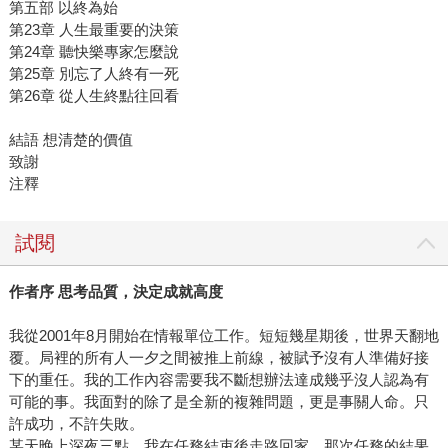
第五部 以終為始
第23章 人生最重要的決策
第24章 聽快樂專家怎麼說
第25章 別忘了人終有一死
第26章 從人生終點往回看
結語 想清楚的價值
致謝
注釋
試閱
作者序 思考品質，決定成就高度
我從2001年8月開始在情報單位工作。短短幾星期後，世界天翻地
覆。局裡的所有人一夕之間被推上前線，被賦予沒有人準備好接
下的重任。我的工作內容需要我不斷想辦法達成幾乎沒人認為有
可能的事。我面對的除了是全新的複雜問題，更是事關人命。只
許成功，不許失敗。
某天晚上深夜三點，我在任務結束後走路回家。那次任務的結果