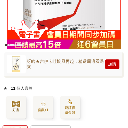
呀哈★吉伊卡哇旋風再起，精選周邊看過
加購
來
★
11
個人喜歡
寫評價
好書
喜歡+1
賺金幣