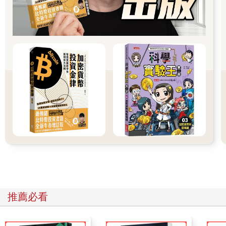
大自然演化出那些本能，讓物種得以生存，然而，未經思考就回
應，只會讓我們失去優勢，害自己受困在愈來愈糟的選項之中。
若能有方法地規範我們的本能反應，就能創造出清晰思考的空
間，強化自身的實力。介紹完這部分後，我會介紹幾種務實可行
的方法，幫助你加強優勢、彌補弱點。如此一來，即使是在壓力
之下，你也照樣能持續挪出思考的空間。
本書的後半段會談在實務中應用清晰思考。當你開始強化優勢、
管理弱點時（在「想」與「做」之間插入暫停鍵），就能把清晰
的思維轉換成有效的決策。我將在本書的第四部分享最實用的問
題解決工具。
最後，當你掌握相關技巧，讓理性腦發揮最大的作用，你的預設
反應變成助力、不再扯後腿後，我們要接著談最重要的問題：你
的目標究竟是什麼。如果不能帶來正確的結果，那麼執行得再成
功也是白搭。然而，到底該如何決定目標？
我將在本書的各章節，以很少有人提及的方式，介紹最有效的思
考方式。這本書沒有高深的術語、試算表或決策樹，只專注於實
用技巧。有的技巧是我從別人身上學到的，有的是我自己探索挖
推薦必看
掘的，而且經過成千上萬不同組織、文化與產業的人測試。
我們將一起探索「行為科學」與「真實世界的結果」之間欠缺的
連結，把日常時刻變成卓越的成果。