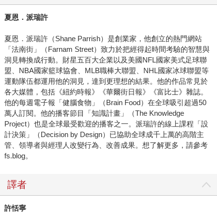
夏恩．派瑞許
夏恩．派瑞許（Shane Parrish）是創業家，他創立的熱門網站
「法南街」（Farnam Street）致力於把經得起時間考驗的智慧與
洞見轉換成行動。財星五百大企業以及美國NFL國家美式足球聯
盟、NBA國家籃球協會、MLB職棒大聯盟、NHL國家冰球聯盟等
運動隊伍都運用他的洞見，達到更理想的結果。他的作品常見於
各大媒體，包括《紐約時報》《華爾街日報》《富比士》雜誌。
他的每週電子報「健腦食物」（Brain Food）在全球吸引超過50
萬人訂閱。他的播客節目「知識計畫」（The Knowledge
Project）也是全球最受歡迎的播客之一。派瑞許的線上課程「設
計決策」（Decision by Design）已協助全球成千上萬的高階主
管、領導者與經理人改變行為、改善成果。想了解更多，請參考
fs.blog。
譯者
許恬寧