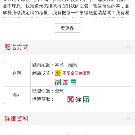
並不理想。我知道天亮後就得面對我的主管，報告發生的事，並
解釋我做決定時的考量。我有把每一件事徹底想清楚嗎？我有漏
掉什麼嗎？如果有，我又該怎麼知道自己犯了錯？我的思考與判
斷，將會被攤在每個人面前，任人評論。
看更多
隔天，我走進主管的辦公室，解釋我的考量。報告完畢後，我告
訴主管自己無法勝任這份工作，也無法承擔這麼重大的責任，我
還沒準備好。主管放下筆，深吸一口氣後說：「夏恩，沒人準備
配送方式
好，但我們只有你和這個團隊了。」
主管的回應並沒有讓我安心。他口中的「團隊」，指的是已經好
國內宅配：本島、離島
幾年每週工時達八十小時的十二個人，而這些「僅有的人」必須
負責進行局裡幾世代以來最重要的新案子。那段簡短的對話結束
到店取貨：
台灣
不限金額免運費
後，我走出主管的辦公室，腦子嗡嗡作響。
那天晚上，我問了自己幾個問題。而且在往後的十年，我也持續
國際快遞：全球
在探索那些問題的答案。我們如何更擅長邏輯推理？為什麼人會
海外
做出糟糕的決定？為什麼擁有的資訊都一樣時，有些人就是能持
港澳店取：
續做出好成果，其他人則不然？碰上人命關天的危機時，我如何
能更常做出正確判斷，降低悲劇發生的可能性？
詳細資料
我的職涯在那次的任務之前，可說是運氣極好。我當然希望好運
能持續，但也不想那麼仰賴好運。如果有方法能讓人思路清晰、
做出明智的決策，我想要掌握那樣的方法。