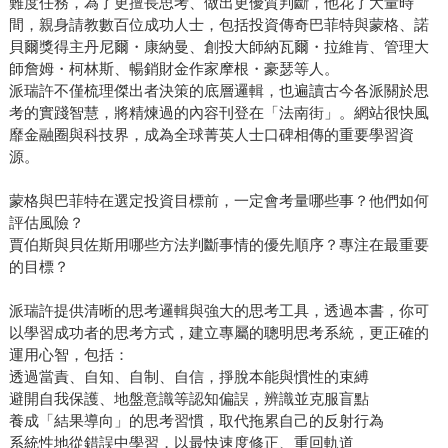
難度任務，為了更擅長思考、做出更優質判斷，他花了大量時
間，親身請教數百位成功人士，包括投資傳奇巴菲特與蒙格、諾
貝爾獎得主丹尼爾・康納曼、創投大師納瓦爾・拉維肯、管理大
師詹姆・柯林斯、暢銷財金作家摩根・豪瑟等人。
派瑞許不僅梳理傑出者決策的底層邏輯，也遍讀古今各派關於思
考的實踐智慧，將精煉過的內容刊登在「法南街」。網站很快風
靡金融圈與科技界，成為全球菁英人士口碑相傳的重要學習資
源。
蒙格與巴菲特在選定投資目標前，一定會考量哪些事？他們如何
評估風險？
賈伯斯與貝佐斯用哪些方法判斷事情的優先順序？專注在最重要
的目標？
派瑞許提供清晰的思考邏輯與強大的思考工具，透過本書，你可
以學習成功者的思考方式，建立專屬的聰明思考系統，更正確的
運用心智，包括：
透過當責、自知、自制、自信，掙脫本能與慣性的束縛
避開自我保護、地盤意識等認知偏誤，辨識並克服盲點
養成「結果導向」的思考習慣，取代拖累自己的反射行為
系統性地從錯誤中學習，以最快速度修正、重回軌道