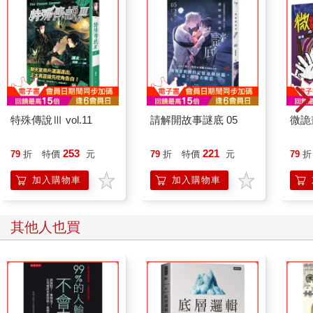
本書傳授的事簡單、實用、歷久彌新，主要來自他人的智慧，也
來自我親身實踐後的體會。我曾經利用相關的心得與洞見，在情
報局做出更好的決定，離職後則建立與擴張好幾個事業，還意外
成為更好的家長。各位也可以自由決定要如何運用。
如果說我這一生有座右銘，大概是「把別人已經想到的事，做到
最好、最極致」。本書就是在向這句話致敬。我盡量列出各種概
念的出處，但很可能會漏掉某些該感謝的人士，在此先致歉。有
些事我在人生中實踐後，已成為自己的一部分。我二十年來與全
特殊傳說Ⅲ vol.11
請解開故事謎底 05
微詭
球最優秀的人士進行過數千場對話，讀過數不清的書，不容易記
得每件事是從何處得知，其中大部分已經深植於潛意識。唯一確
253
221
79
折
特價
元
79
折
特價
元
79
折
定的是，書中任何有用的知識，全是別人的功勞。我主要是把前
輩的真知灼見介紹給大家。
加入購物車
加入購物車
其他人也買