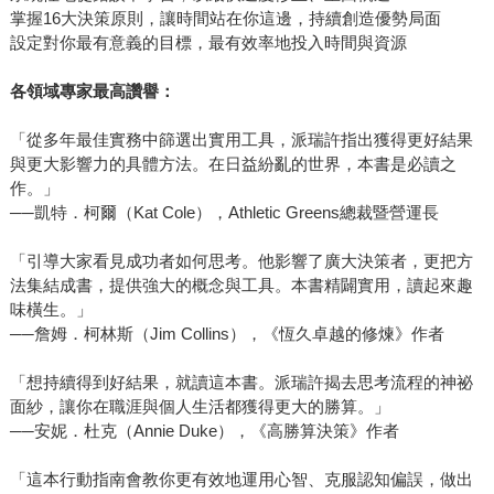
掌握16大決策原則，讓時間站在你這邊，持續創造優勢局面
設定對你最有意義的目標，最有效率地投入時間與資源
各領域專家最高讚譽：
「從多年最佳實務中篩選出實用工具，派瑞許指出獲得更好結果
與更大影響力的具體方法。在日益紛亂的世界，本書是必讀之
作。」
──凱特．柯爾（Kat Cole），Athletic Greens總裁暨營運長
「引導大家看見成功者如何思考。他影響了廣大決策者，更把方
法集結成書，提供強大的概念與工具。本書精闢實用，讀起來趣
味橫生。」
──詹姆．柯林斯（Jim Collins），《恆久卓越的修煉》作者
「想持續得到好結果，就讀這本書。派瑞許揭去思考流程的神祕
面紗，讓你在職涯與個人生活都獲得更大的勝算。」
──安妮．杜克（Annie Duke），《高勝算決策》作者
「這本行動指南會教你更有效地運用心智、克服認知偏誤，做出