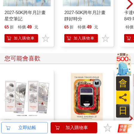
2027-50K跨年月計畫
2027-50K跨年月計畫
卡達C
星空筆記
靜好時分
849 
ED.
49
49
65
折
特價
元
65
折
特價
元
特價
加入購物車
加入購物車
您可能會喜歡
會
員
日
16647 Birthday Cake
Taiwan Travelogue: A
吉伊
立即結帳
加入購物車
拍貼風小卡組
Novel(U.S.-printed