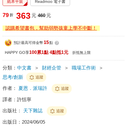
紙本平裝
Readmoo 電子書
363
79
折
元
460
元
認購希望書包，幫助弱勢孩童上學不中斷！
15
預計最高可得金幣
點
?
100累1點 4點抵1元
HAPPY GO享
折抵無上限
分類：
中文書
＞
財經企管
＞
職場工作術
＞
思考/創新
追蹤
作者：
夏恩．派瑞許
追蹤
譯者：
許恬寧
出版社：
天下雜誌
追蹤
出版日：
2024/06/05