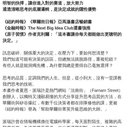
明智的抉擇，讓你進入對的賽道，放大努力
通透清晰思考的底層邏輯，是決定成就的隱性優勢
《紐約時報》《華爾街日報》亞馬遜書店暢銷書
《金融時報》The Next Big Idea Club選書強推
《原子習慣》作者克利爾：「這本書讓你每天都能做出更聰明的
決定。」
訊息破碎、關係重大的決定，在壓力下，要如何想清楚？
我們知道可能有決策的誤區，但總無法跳脫路徑，重複犯錯？
有些人就是能洞燭先機，為什麼我總是覺得自己毫無選擇？
思考的品質，定調我們的人生。但是，從小到大，沒有一堂課教
我們思考的技術。
本書作者夏恩・派瑞許是熱門網站「法南街」（Farnam Street）
創辦人，以獨特又淺顯易懂的方式分享提升思考品質的方法，在
華爾街與矽谷爆紅，有數千位決策者都在排隊修他的課，更被
《紐約時報》譽為「幫助華爾街菁英升級思維的大師。」
派瑞許曾在情報機構擔任電腦科學家，每天面對陌生、複雜的高