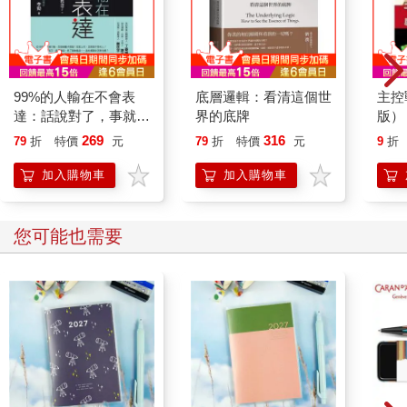
99%的人輸在不會表
底層邏輯：看清這個世
主控
達：話說對了，事就成
界的底牌
版）
了。公司裡該怎麼說
269
316
79
折
特價
元
79
折
特價
元
9
折
話？麻煩就沒了。
加入購物車
加入購物車
您可能也需要