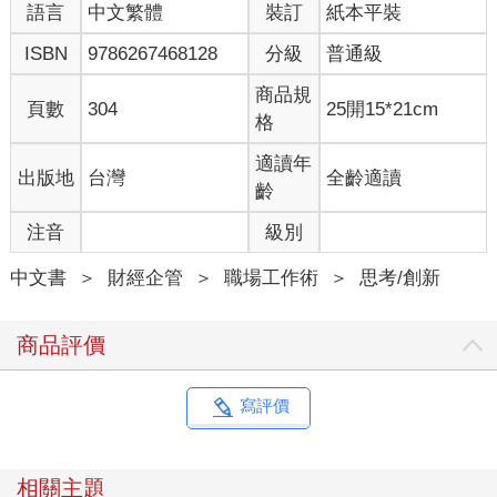
語言
中文繁體
裝訂
紙本平裝
如果你的成長過程和我一樣，那麼應該沒有人教過你該如何思
考、如何做決定。學校裡沒開「清晰思考入門」這堂課。每個人
ISBN
9786267468128
分級
普通級
似乎都認定，你自然會知道該怎麼做，或是你要自己想辦法學。
然而，學習思考（而且是清楚地思考）是一件困難到不可思議的
商品規
頁數
304
25開15*21cm
事。
格
接下來幾年，我努力學習如何改善思考方式。我觀察人們在實務
上如何取得資訊、推理與行動，他們的行動又是如何演變成正面
適讀年
出版地
台灣
全齡適讀
結果或負面結果。有的人就是比別人聰明嗎？還是他們有更好的
齡
系統或做法？甚至，人在重要時刻還顧得到思考品質嗎？我如何
注音
級別
避開明顯的錯誤？
我跟著最資深的前輩去開會，聆聽他們認為哪些事重要、理由是
中文書
＞
財經企管
＞
職場工作術
＞
思考/創新
什麼。我讀遍關於認知的相關知識，也請教所有願意接起電話的
人。
我尋訪業界的重要人士（在情報機構工作意外地讓我有機會接觸
商品評價
到這些人）。他們似乎在別人都做不到的時刻，依然能清醒地思
考，像是知道某些不為人知的祕訣，我決心要找出他們的祕訣。
一般人追求勝利，但世上最優秀的人知道，在贏之前要先避免
寫評價
輸。這條策略出乎意料有效。
我為了記錄自己的學習歷程，匿名成立了「法爾南街」網站
（Farnam Street，fs.blog），向查理．蒙格（Charlie Munger）
相關主題