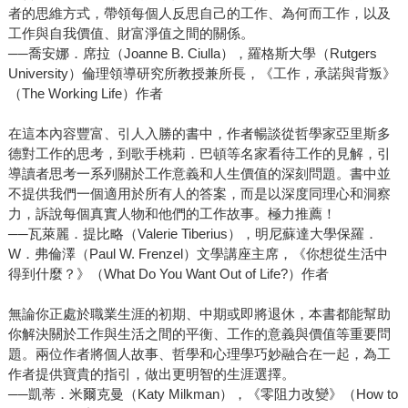
者的思維方式，帶領每個人反思自己的工作、為何而工作，以及
工作與自我價值、財富淨值之間的關係。
──喬安娜．席拉（Joanne B. Ciulla），羅格斯大學（Rutgers
University）倫理領導研究所教授兼所長，《工作，承諾與背叛》
（The Working Life）作者
在這本內容豐富、引人入勝的書中，作者暢談從哲學家亞里斯多
德對工作的思考，到歌手桃莉．巴頓等名家看待工作的見解，引
導讀者思考一系列關於工作意義和人生價值的深刻問題。書中並
不提供我們一個適用於所有人的答案，而是以深度同理心和洞察
力，訴說每個真實人物和他們的工作故事。極力推薦！
──瓦萊麗．提比略（Valerie Tiberius），明尼蘇達大學保羅．
W．弗倫澤（Paul W. Frenzel）文學講座主席，《你想從生活中
得到什麼？》（What Do You Want Out of Life?）作者
無論你正處於職業生涯的初期、中期或即將退休，本書都能幫助
你解決關於工作與生活之間的平衡、工作的意義與價值等重要問
題。兩位作者將個人故事、哲學和心理學巧妙融合在一起，為工
作者提供寶貴的指引，做出更明智的生涯選擇。
──凱蒂．米爾克曼（Katy Milkman），《零阻力改變》（How to