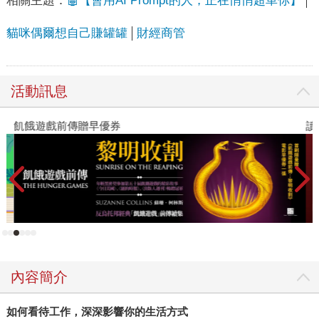
相關主題：
🤖【會用AI Prompt的人，正在悄悄超車你】
貓咪偶爾想自己賺罐罐
財經商管
活動訊息
飢餓遊戲前傳贈早優券
讀
內容簡介
如何看待工作，深深影響你的生活方式