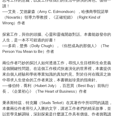
思考工作的意義，以及工作在我們的生活中扮演的角色。值得一
讀！
──艾美．艾德蒙森（Amy C. Edmondson），哈佛商學院諾華
（Novartis）領導力學教授，《正確犯錯》（Right Kind of
Wrong）作者
探索工作，與你的頭腦、心靈和靈魂開啟對話。本書能啟發你的
人生，是一本不可錯過的好書！
──多莉．楚弗（Dolly Chugh），《你想成為的那個人》（The
Person You Mean to Be）作者
兩位作者巧妙的探討人如何透過工作，尋找人生目標和生命意義
這個關鍵性問題。在這個工作模式快速演化的世界裡，本書提供
來自個人經驗和學術專業知識的真知灼見。對於任何在職涯之旅
中尋求人生使命的工作者來說，本書猶如珍貴的指南針。
──修伯特．喬利（Hubert Joly），百思買（Best Buy）前執行
長，《企業初心》（The Heart of Business）作者
秉承斯特茲．特克爾（Studs Terkel）在其著作中所叩問的議題，
本書兩位作者用引人入勝的文字，講述工作者們的精采故事，並
以哲學見解調味，深刻探索是什麼讓工作具有價值。作者挑戰讀