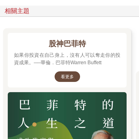
錄影帶。他在片中的大部分表演，都躺在一張看似醫院的病床上
完成。顯然，他決心工作到生命最後一刻。
相關主題
三個月後，在鮑伊六十九歲生日當天，收錄〈拉撒路〉的《黑
星》（Blackstar）專輯甫發行便廣受好評。短短兩天後，世人得
知這位與朝九晚五工作看似完全沾不上邊的時尚搖滾偶像，已永
遠的離開這個世界。人們開始重新認識他的人生與作品，並對
股神巴菲特
〈拉撒路〉歌曲開頭那句「抬頭看看這裡，我正身處天國」，有
如果你投資在自己身上，沒有人可以奪走你的投
了更為震驚的全新理解。
資成果。──華倫．巴菲特Warren Buffett
對於這位不甘於「一生只做搖滾巨星」的人來說，工作從來不是
一種選擇，而是一種必然。他的創作就是他的本質，正如他曾說
看更多
過的：「永遠記住，你最初開始工作的原因，是因為覺得自己心
底有某些東西。如果能夠用某種方式表現出來，你就會更了解自
己，以及知道如何與社會中的其他人共存。」