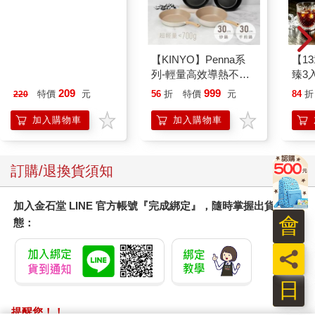
MARIE CLAIRE美麗
【KINYO】Penna系
【1
佳人08月2026第400期
列-輕量高效導熱不沾
臻3入
平煎鍋30cm
209
999
特價
元
56
折
特價
元
84
折
220
加入購物車
加入購物車
訂購/退換貨須知
加入金石堂 LINE 官方帳號『完成綁定』，隨時掌握出貨動
會
態：
員
日
提醒您！！