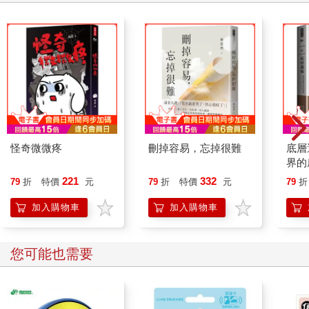
怪奇微微疼
刪掉容易，忘掉很難
底層
界的
221
332
79
折
特價
元
79
折
特價
元
79
折
加入購物車
加入購物車
您可能也需要