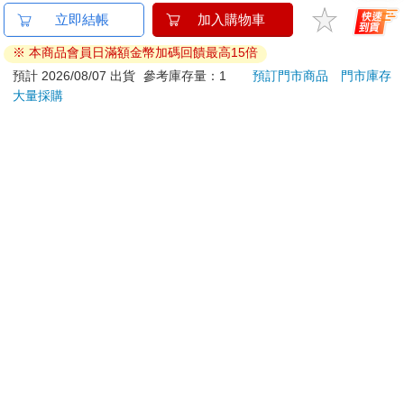
金石堂及銀行均不會請您操作ATM! 如接獲電話要求您前往
ATM提款機，請不要聽從指示，以免受騙上當！
退換貨須知：
**提醒您，鑑賞期不等於試用期，退回商品須為全新狀態**
依據「消費者保護法」第19條及行政院消費者保護處公告之
「通訊交易解除權合理例外情事適用準則」，以下商品購買
後，除商品本身有瑕疵外，將不提供7天的猶豫期：
易於腐敗、保存期限較短或解約時即將逾期。（如：生
鮮食品）
依消費者要求所為之客製化給付。（客製化商品）
報紙、期刊或雜誌。（含MOOK、外文雜誌）
經消費者拆封之影音商品或電腦軟體。
非以有形媒介提供之數位內容或一經提供即為完成之線
上服務，經消費者事先同意始提供。（如：電子書、電
子雜誌、下載版軟體、虛擬商品…等）
已拆封之個人衛生用品。（如：內衣褲、刮鬍刀、除毛
刀…等）
若非上列種類商品，均享有到貨7天的猶豫期（含例假