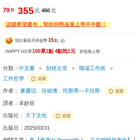
355
79
折
元
450
元
認購希望書包，幫助弱勢孩童上學不中斷！
15
預計最高可得金幣
點
?
100累1點 4點抵1元
HAPPY GO享
折抵無上限
分類：
中文書
＞
財經企管
＞
職場工作術
＞
工作哲學
追蹤
作者：
麥慶誼、珍妮佛．托斯蒂—卡拉斯
追蹤
譯者：
卓妙容
出版社：
天下文化
追蹤
出版日：
2025/03/31