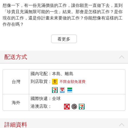
想像一下，有一份充滿價值的工作，讓你願意一直做下去，直到
「珍貴且充滿無限可能的一生」結束。那會是怎樣的工作？是你
現在的工作，還是你計畫未來要做的工作？你能想像有這樣的工
作存在嗎？
大衛．鮑伊（David Bowie）擁有一個漫長且充滿生產力的職業生
看更多
涯，然而，在事業處於巔峰期時，他卻因為心臟病發作，因而決
定放慢工作步調。他不再參與那麼多工作項目，減少巡迴演出的
次數，還改掉熬夜的工作習慣，以便和家人共度更多美好的夜
配送方式
晚。
國內宅配：本島、離島
幾年後，他獲頒象徵樂壇最高榮譽的葛萊美終身成就獎。這時的
他將近六十歲，經濟上富足無虞，對大多數人來說，這正是認真
到店取貨：
台灣
不限金額免運費
考慮退休的好時機。然而，鮑伊與大多數人不同。他曾說：「如
果你在工作中感覺有安全感，那就表示你不在正確的位置上。永
國際快遞：全球
遠要試著去比你認為所能承受的水域更深一點的地方，直到你覺
海外
得快走到深度的極限時，然後再往前走兩步。等你感覺自己的腳
港澳店取：
幾乎無法碰到地，這就是你可以大展身手，做一些令人興奮的事
的正確位置了。」
詳細資料