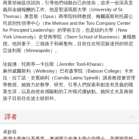
商業領袖提供諮詢，引導他們傾聽自己的使命，追求一份深具意
義與金錢報酬的工作。他是聖湯瑪斯大學（University of St.
Thomas）奧普斯（Opus）商學院特聘教授、梅爾羅斯和托羅公
司原則性領導中心（the Melrose and the Toro Company Center
for Principled Leadership）的學術主任，也是紐約大學（New
York University）史登商學院（Stern School of Business）兼職教
授。他與妻子、三個孩子和兩隻狗，目前住在明尼蘇達州的明尼
亞波利斯（Minneapolis）。
珍妮佛．托斯蒂—卡拉斯（Jennifer Tosti-Kharas）
麻州威爾斯利（Wellesley）巴布森學院（Babson College）卡米
拉・拉丁諾・史賓納利（Camilla Latino Spinelli）講座教授兼管理
學教授。她致力於教學、研究、引導人們探索和創造有意義的職
業生涯，以及由使命感驅動的工作模式優缺點。她與丈夫及兩個
孩子目前住在波士頓郊外。
譯者
卓妙容
臺灣大學會計系畢業，澳洲國立南澳大學企管學士，美國密西根