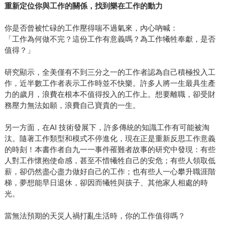
重新定位你與工作的關係，找到樂在工作的動力
你是否曾被忙碌的工作壓得喘不過氣來，內心吶喊：
「工作為何做不完？這份工作有意義嗎？為工作犧牲奉獻，是否
值得？」
研究顯示，全美僅有不到三分之一的工作者認為自己積極投入工
作，近半數工作者表示工作時並不快樂。許多人將一生最具生產
力的歲月，浪費在根本不值得投入的工作上。想要離職，卻受財
務壓力無法如願，浪費自己寶貴的一生。
另一方面，在AI 技術發展下，許多傳統的知識工作有可能被淘
汰。隨著工作類型和模式不停進化，現在正是重新反思工作意義
的時刻！本書作者自九一一事件罹難者故事的研究中發現：有些
人對工作懷抱使命感，甚至不惜犧牲自己的安危；有些人領取低
薪，卻仍然盡心盡力做好自己的工作；也有些人一心攀升職涯階
梯，夢想能早日退休，卻因而犧牲與孩子、其他家人相處的時
光。
當無法預期的天災人禍打亂生活時，你的工作值得嗎？