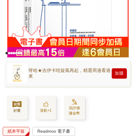
呀哈★吉伊卡哇旋風再起，精選周邊看過
加購
來
寫評價
好書
喜歡+1
賺金幣
紙本平裝
Readmoo 電子書