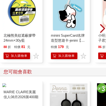
北極熊美紋遮蔽膠帶
minini SuperCard名牌
小呸
24mm×30y藍
造型悠遊卡-jenini【受
子君
託代銷】
81
179
88
折
特價
元
特價
元
86
折
加入購物車
加入購物車
您可能會喜歡