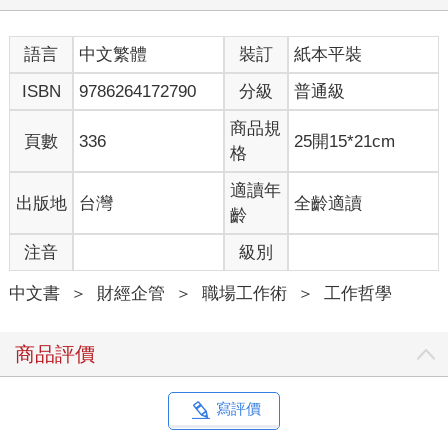
百變巨星鮑伊喜歡以角色扮演來降低自己的焦慮感。他曾在職業
生涯中，創造出一個迫降在地球的星際旅行者舞台人設。在那段
語言
中文繁體
裝訂
紙本平裝
時期，他濫交、吸毒，表現得就像「一個瘋了的小伙子」。他化
身外星搖滾歌手，想要拯救人類，卻因為失控的生活方式，在成
ISBN
9786264172790
分級
普通級
名後形象一落千丈。這位二十一世紀的唱片銷售冠軍在六十六歲
時發行一張全新專輯，封面是他年輕時發行專輯使用過的照片，
商品規
頁數
336
25開15*21cm
卻刻意以白底黑字的標題遮住自己的臉。之後，他寫了一部音樂
格
劇，實現人生願望清單上的一項目標。故事主角是一個被復活的
男人，至於為何要讓他復活？原因就如同扮演這個角色的演員所
適讀年
出版地
台灣
全齡適讀
說的：「為了讓他準備好面對死亡。」
齡
注音
級別
據說，這位幻想中的星際旅行者在年輕時經常吸食毒品，他將自
己喜好迷幻世界的傾向和專業的藝術表現融為一體，彷彿那種風
中文書
＞
財經企管
＞
職場工作術
＞
工作哲學
險不過是工作的一部分。到了老年，他依舊在服用藥物，不過這
些由醫師開立的處方，目的是為了對抗癌症。
商品評價
「流行音樂的原創變色龍」對自己的診斷結果保密，只告訴最親
近的朋友和家人。而在接受治療的同時，他開始接觸爵士樂，仍
孜孜不怠的渴望開拓新的創作領域。在他得知自己已經病入膏
寫評價
肓，同一週，他到電影製片廠拍攝〈拉撒路〉（Lazarus）的音樂