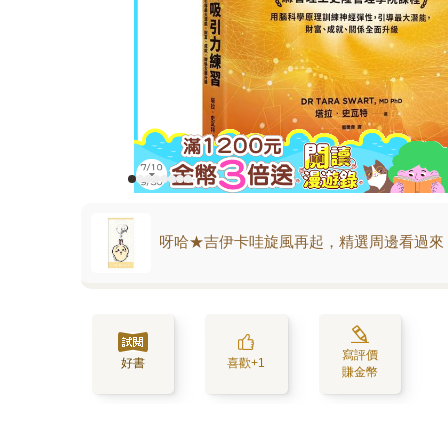
呀哈★吉伊卡哇旋風再起，精選周邊看過來
寫評價
好書
喜歡+1
賺金幣