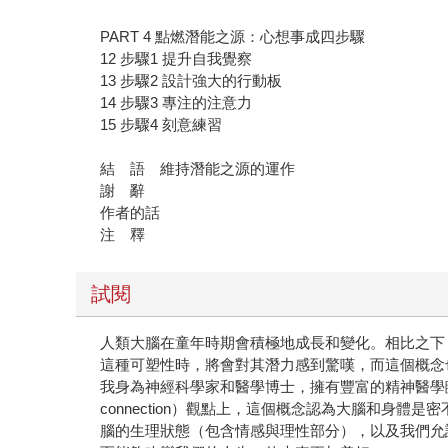
PART 4 點燃潛能之源：心想事成四步驟
12 步驟1 提升自我覺察
13 步驟2 設計強大的行動板
14 步驟3 專注的注意力
15 步驟4 刻意練習
結 語 維持潛能之源的運作
謝 辭
作者的話
注 釋
試閱
人類大腦在童年時期會積極地成長和變化。相比之下
這種可塑性時，將會對其潛力感到驚嘆，而這個概念
我身為神經科學家和醫學博士，擁有豐富的精神醫學臨
connection）觀點上，這個概念認為大腦和
腦的生理狀態（包含情感與理性部分），以及我們允