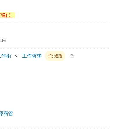
中斷！
上限
工作術
＞
工作哲學
追蹤
?
經商管