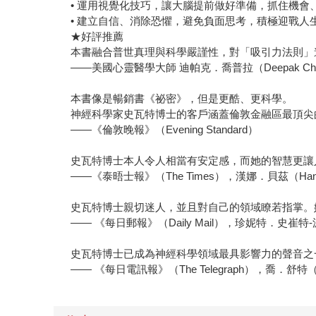
• 運用視覺化技巧，讓大腦提前做好準備，抓住機會
• 建立自信、消除恐懼，避免負面思考，積極迎戰人
★好評推薦
本書融合普世真理與科學嚴謹性，對「吸引力法則」
——美國心靈醫學大師 迪帕克．喬普拉（Deepak Cho
本書像是暢銷書《祕密》，但是更酷、更科學。
神經科學家史瓦特博士的客戶涵蓋倫敦金融區最頂尖
——《倫敦晚報》（Evening Standard）
史瓦特博士本人令人相當有安定感，而她的智慧更讓
——《泰晤士報》（The Times），漢娜．貝茲（Hanna
史瓦特博士親切迷人，並且對自己的領域瞭若指掌。
—— 《每日郵報》（Daily Mail），珍妮特．史崔特-波特（J
史瓦特博士已成為神經科學領域最具影響力的聲音之
—— 《每日電訊報》（The Telegraph），喬．舒特（Jo