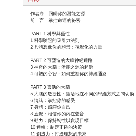
作者序 回歸你的潛能之源
前 言 掌控命運的祕密
PART 1 科學與靈性
1 科學驗證的吸引力法則
2 具體想像你的願景：視覺化的力量
PART 2 可塑造的大腦神經通路
3 神奇的大腦：潛能之源的起源
4 可塑的心智：如何重塑你的神經通路
PART 3 靈活的大腦
5 大腦的敏捷性：靈活地在不同的思維方式之間切換
6 情緒：掌控你的感受
7 身體：照顧你自己
8 直覺：相信你的內在聲音
9 動力：保持韌性以實現目標
10 邏輯：制定正確的決策
11 創造力：打造理想的未來