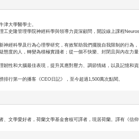
牛津大學醫學士。
管理學院神經科學與領導力資深顧問，開設線上課程Neuroscience
新神經科學及行為心理學研究，有效幫助我們擺脫自我限制的行為，
疑態度的人，轉變為積極實踐者；從一個不快樂、封閉且與內在力量
理韌性和大腦最佳表現，提升其應對壓力、調節情緒，以及記憶和資訊
排行第一的播客《CEO日記》，至今超過1,500萬次點閱。
者、文學愛好者，荷蘭文學基金會核可譯者，現居荷蘭。譯有《信仰