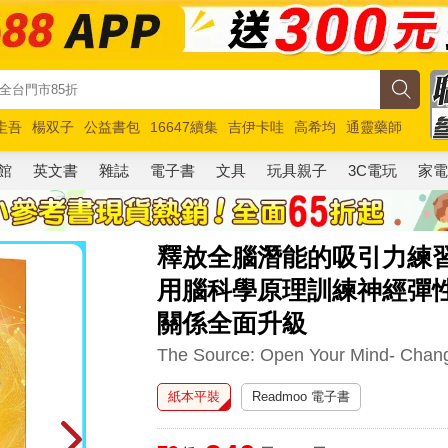
圭吾
楊双子
公益書包
16647續集
吉伊卡哇
高希均
通靈藥師
路邊攤新作
馬斯克
玩具總動員5
超慢跑
館
英文書
雜誌
電子書
文具
玩具親子
3C電玩
家
釋放全腦潛能的吸引力練
用腦科學原理訓練神經彈
關係全面升級
The Source: Open Your Mind- Chang
紙本平裝
Readmoo 電子書