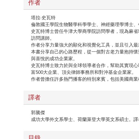
作者
塔拉‧史瓦特
倫敦國王學院生物醫學科學學士、神經藥理學博士、
史瓦特博士曾任牛津大學商學院訪問學者，現為麻省理工史隆
訪問講師。
作者分享力量強大的顯化和視覺化工具，並且引入最
本書分享自己的心路歷程，從一個對古老力量抱持懷
與喜悅的成功企業家。
史瓦特博士致力於與全球領導者合作，幫助其實現心
富500大企業、頂尖律師事務所和對沖基金企業家。
作者曾擔任許多熱門播客的特別來賓，包括美國商業榜
譯者
郭騰傑
成功大學外文系學士、荷蘭萊登大學英文系碩士。譯
目錄