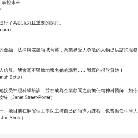
、掌控未來
生
進行了具說服力且重要的探討。
pra）
的金融、法律與媒體領域菁英，為業界受人尊敬的人物提供諮詢服務
人信服。我會毫不猶豫地報名她的課程……我真的很欣賞她！
h Betts）
她接受神經科學培訓，並在成為企業顧問之前擔任精神科醫師，如今
anet Street-Porter）
一。她目前在麻省理工學院主持自己的領導力課程，也曾擔任牛津大
e Shute）