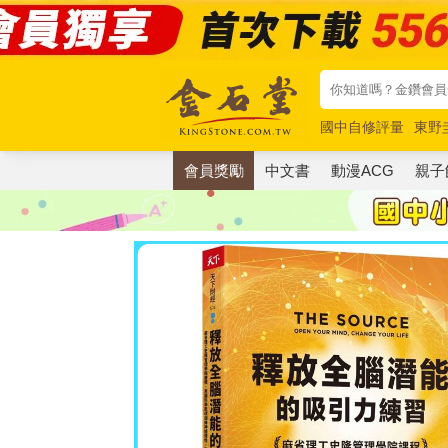
國中自修評量
東野
唯紅花綻放
奧德賽
會員獎勵
中文書
動漫ACG
親子