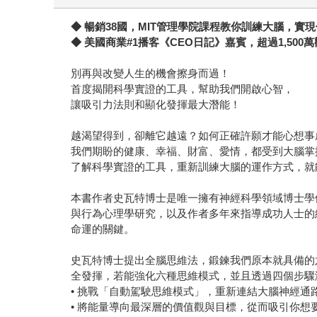
◆ 暢銷38國，MIT管理學院課程教你訓練大腦，實
◆ 美國商業#1播客《CEO日記》嘉賓，超過1,500
別再與改變人生的機會擦身而過！
首度揭開科學實證的工具，幫助我們開啟心智，
讓吸引力法則和顯化發揮最大潛能！
越渴望得到，卻離它越遠？如何正確許願才能心想事
我們期盼的健康、幸福、財富、愛情，都受到大腦掌
了解科學實證的工具，重新訓練大腦的運作方式，就
本書作者史瓦特博士是唯一擁有神經科學領域博士學
與行為心理學研究，以及作者多年來指導成功人士的
命運的關鍵。
史瓦特博士提出全腦思維法，鍛鍊我們原本就具備的
全發揮，若能強化六種思維模式，並且透過四個步驟
• 挑戰「自動駕駛思維模式」，重新連結大腦神經通
• 將能量導向最深層的價值觀與目標，從而吸引你想