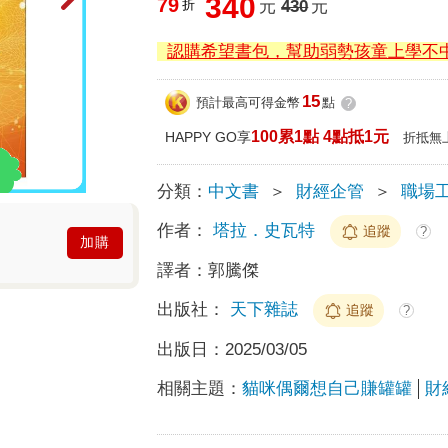
340
79
折
元
430
元
認購希望書包，幫助弱勢孩童上學不
15
預計最高可得金幣
點
?
100累1點 4點抵1元
HAPPY GO享
折抵無
分類：
中文書
＞
財經企管
＞
職場
作者：
塔拉．史瓦特
追蹤
?
加購
譯者：
郭騰傑
出版社：
天下雜誌
追蹤
?
出版日：
2025/03/05
相關主題：
貓咪偶爾想自己賺罐罐
財