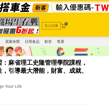
0
登入/註冊
電
居家休閒
日用食品
影音
售票
習：麻省理工史隆管理學院課程，
性，引導最大潛能，財富、成就、
e Your Life