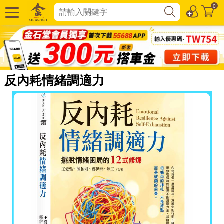
0
反內耗情緒調適力