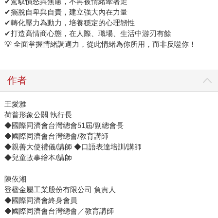
✔駕馭憤怒與焦慮，不再被情緒牽著走
✔擺脫自卑與自責，建立強大內在力量
✔轉化壓力為動力，培養穩定的心理韌性
✔打造高情商心態，在人際、職場、生活中游刃有餘
💡 全面掌握情緒調適力，從此情緒為你所用，而非反噬你！
作者
王愛雅
荷普形象公關 執行長
◆國際同濟會台灣總會51屆/副總會長
◆國際同濟會台灣總會/教育講師
◆親善大使禮儀/講師 ◆口語表達培訓/講師
◆兒童故事繪本/講師
陳依湘
登楹金屬工業股份有限公司 負責人
◆國際同濟會終身會員
◆國際同濟會台灣總會／教育講師