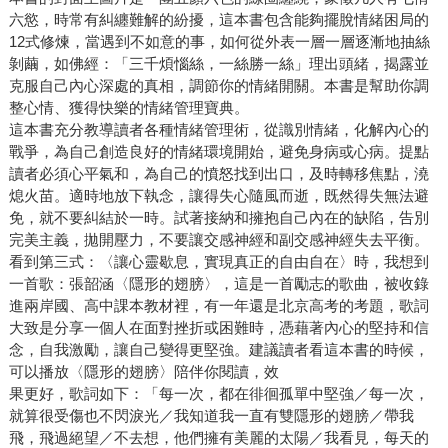
六慾，時常有糾纏難解的紛擾，這本書包含能夠擺脫情緒困局的
12式修煉，當遇到不如意的事，如何從外表一層一層逐漸地抽絲
剝繭，如佛經：「三千煩惱絲，一絲勝一絲」理出頭緒，揭露並
克服自己內心深處的真相，調節你的情緒開關。本書是幫助你調
整心情、獲得快樂的情緒管理寶典。
這本書充分教導讀者各種情緒管理術，從識別情緒，化解內心的
戰爭，為自己創造良好的情緒環境開始，避免身病或心病。提點
讀者必須心平氣和，為自己的憤怒找到出口，及時轉移焦點，澆
熄火苗。適時地放下執念，讓得失心隨風而逝，既然得失無法避
免，就不要糾結於一時。試著接納和擁抱自己內在的缺陷，告別
完美主義，拋開壓力，不要讓交感神經和副交感神經失去平衡。
看到第三式：〈讓心靈歇息，實現真正的自由自在〉時，我想到
一首歌：張韶涵〈隱形的翅膀〉，這是一首勵志的歌曲，被收錄
進兩岸國、高中課本教材裡，有一年還是北京高考的考題，歌詞
大致是分享一個人在面對挫折或困難時，憑藉著內心的堅持和信
念，自我激勵，讓自己變得更堅強。建議讀者看這本書的時候，
可以播放〈隱形的翅膀〉陪伴你閱讀，效
果更好，歌詞如下：「每一次，都在徘徊孤單中堅強／每一次，
就算很受傷也不閃淚光／我知道我一直有雙隱形的翅膀／帶我
飛，飛過絕望／不去想，他們擁有美麗的太陽／我看見，每天的