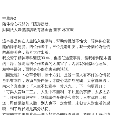
推薦序2
陪伴你心花開的「隱形翅膀」
財團法人媒體識讀教育基金會 董事 林宣宏
這本書是你在人生陷入低潮時，幫助你擺脫不愉快，陪伴你心花
開的隱形翅膀。四位作者中，三位是老朋友，我十分樂於為他們
的新書著序，恭喜大作出版。
我投資了精神專科醫院30 年，也擔任過董事長。當我看到這本書
的目錄，發現這四位作者真的太厲害了，內容就像臨床心理師、
精神科醫師，面對身心疾病患者的談話。
《圓覺經》：心華發明，照十方剎。是說一個人有不好的心情就
會影響本性，必須自覺自悟，才能心花豁然開朗。大家都聽過，
南宋辛棄疾說：「人生不如意事十常八九」。下一句更經典：
「可與人言無二三」。人生中不順利、不如意的事情，太多太多
了，種種難題與挫折，到底讓你多難受和痛苦，只有你自己知
道，即使講給別人聽，別人也不一定會懂。宋朝古人對生活的感
嘆，到了現代還是萬分貼切。
本書的封面主圖片是一團五顏六色的線圈纏繞，象徵凡人有七情