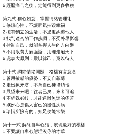
6 經歷痛苦之後，定能得到更多收穫
第九式 稱心如意，掌握情緒管理術
1 修煉心性，不讓脾氣摧毀幸福
2 擁有獨立的生活，不過度糾纏他人
3 找到適合的工作步調，不受外界影響
4 控制自己，就能掌握人生的方向盤
5 不用浪費力氣強辯，用理走遍天下
6 處事大原則：嚴以律己，寬以待人
第十式 調節情緒開關，格檔有害意念
1 善用敏感的優勢，不妄自菲薄
2 走出象牙塔，不為自己徒增煩惱
3 展望未來吧！往者已矣，來者可追
4 不錙銖必較，才能遠離無謂的痛苦
5 嫉妒心是傷人害己的慢性疾病
6 珍惜所擁有的，知足便能常樂
第十一式 解除自卑心結，展現最好的模樣
1 不要讓自卑心態埋沒你的才華