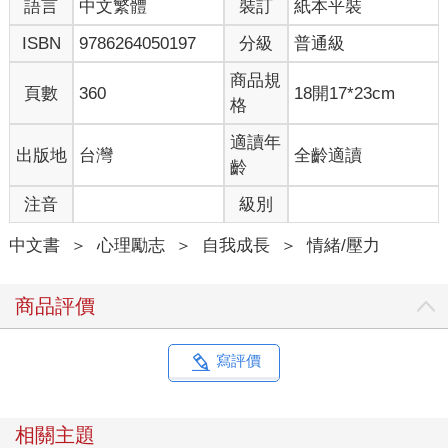
語言
中文繁體
裝訂
紙本平裝
ISBN
9786264050197
分級
普通級
商品規
頁數
360
18開17*23cm
格
適讀年
出版地
台灣
全齡適讀
齡
注音
級別
中文書
＞
心理勵志
＞
自我成長
＞
情緒/壓力
商品評價
寫評價
相關主題