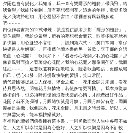
夕陽也會有變化／我知道，我一直有雙隱形的翅膀／帶我飛，給
我希望／我終於看到，所有夢想都開花／追逐的年輕，歌聲多嘹
亮／我終於翱翔，用心凝望不害怕／哪裡會有風就飛多遠
吧⋯⋯⋯」
四位作者書寫的12式修煉，就是提供讀者那對「隱形的翅膀」，
讓你飛翔、帶給你希望，所有的夢想都會開花，歌聲多嘹亮就有
多快樂，用心凝望不害怕⋯⋯。讀到第六式：〈笑口常開，常保
快樂是人生解藥〉。再推薦伴讀本書的另一首歌，李千娜的台語
歌曲〈心花開〉，歌詞如下：「看著你心花開／我的心花開／那
像春風對面搶／看著你心花開／我的心花開／那像喝茫茫，我面
紅紅⋯⋯」，這首歌還有舞蹈歌唱版，隨著歌曲唱跳，更能放鬆
自己，從心出發，隨時提取快樂的習慣，笑口常開。
清代曾國藩提及古人保福、求全之道：「花未全開月未圓，看花
待月思依然。明知花月無情物，若使多情更可憐」。我本身從事
藝術創作，也必須時刻懷抱浪漫快樂的心情，才能產出好作品，
花開了就不免凋謝，月圓隨後就是月缺，月圓月缺皆有意，周而
復始是生機，我倒認為，花未全開、月未圓之時最美。所以，人
生無需完美，能幸福快樂就好。
有福報的讀者們值得擁有這本書，一同勇敢面對人生中各種不如
意。人之所以幸福是因為心態好、人之所以快樂是因為不計較、