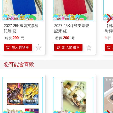
2027-25K線裝支票登
2027-25K線裝支票登
【日
記簿-藍
記簿-紅
利科K
理智
290
290
特價
元
特價
元
9
折
計-白
加入購物車
加入購物車
您可能會喜歡