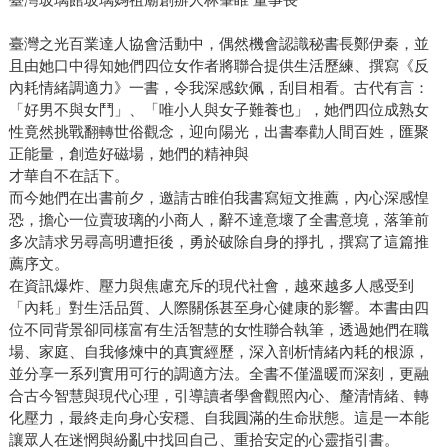
臺灣之光百業達人協會活動中，偶然機會認識秘書長鄭伊秦，並
且由她口中得知她們四位女作者將聯合提供生活歷練、撰寫《反
內耗情緒調適力》一書，令我深感欽佩，刮目相看。古代有言：
「好男不與女鬥」、「唯小人與女子難養也」，她們四位成熟女
性竟然挑戰翻轉世俗觀念，迎向陽光，出書奉勸人間百姓，匯聚
正能量，創造好磁場，她們的精神與
才華自不在話下。
而今她們在出書前夕，邀請古睢伯我書寫短文推薦，內心深感惶
恐，擔心一位賣玻璃的小商人，辭不達意壞了全書意境，落筆前
多次請求另尋高明遭拒後，勇於破除自身的掙扎，撰寫了這篇推
薦序文。
在資訊爆炸、壓力與焦慮充斥的現代社會，越來越多人感受到
「內耗」對生活品質、人際關係甚至身心健康的影響。本書由四
位不同背景卻同樣富有生活智慧的女性聯合執筆，透過她們在職
場、家庭、自我修煉中的真實經歷，深入剖析情緒內耗的根源，
並分享一系列實用可行的調適方法。全書不僅溫暖而深刻，更融
合古今智慧與現代心理，引導讀者學會觀照內心、釐清情緒、轉
化壓力，最終走向身心安穩、自我圓滿的生命狀態。這是一本能
讓眾人在迷惘與紛亂中找回自己、重拾安定的心靈指引書。