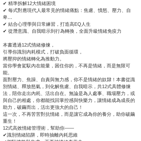
✔ 精準拆解12大情緒困境
✔ 每式對應現代人最常見的情緒痛點：焦慮、憤怒、壓力、自
卑…
✔ 結合心理學與日常練習，打造高EQ人生
✔ 從潛意識、自我暗示到行為轉換，全面升級情緒免疫力
本書透過12式情緒修煉，
引導你識別內耗模式，打破負面循環，
將壓抑的情緒轉化為推動力。
當你學會駕馭內在能量，困住你的，不再是情緒，而是無限可
能。
面對壓力、焦躁、自責與無力感，你不是情緒的奴隸！本書從識
別情緒、釋放怒氣，到化解焦慮、自我暗示，共12式具體修煉
法，陪你走出內耗、活出自在。無論是為人處事、職場壓力，或
與自己的相處，你都能找回掌控感與快樂力，讓情緒成為成長的
助力，破繭而出，活出更強大的自己！
這一次，不再苦苦對抗情緒，而是讓它成為你的養分，助你破繭
重生！
12式高效情緒管理術，幫助你——
✔識別情緒陷阱，即時抽離內耗思維