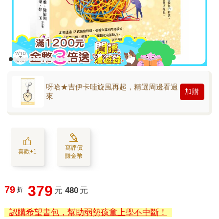
呀哈★吉伊卡哇旋風再起，精選周邊看過
加購
來
寫評價
喜歡+1
賺金幣
379
79
折
元
480
元
認購希望書包，幫助弱勢孩童上學不中斷！