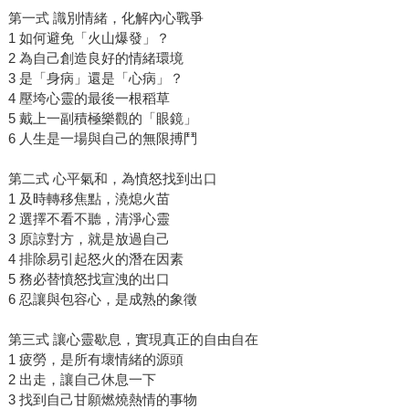
第一式 識別情緒，化解內心戰爭
1 如何避免「火山爆發」？
2 為自己創造良好的情緒環境
3 是「身病」還是「心病」？
4 壓垮心靈的最後一根稻草
5 戴上一副積極樂觀的「眼鏡」
6 人生是一場與自己的無限搏鬥
第二式 心平氣和，為憤怒找到出口
1 及時轉移焦點，澆熄火苗
2 選擇不看不聽，清淨心靈
3 原諒對方，就是放過自己
4 排除易引起怒火的潛在因素
5 務必替憤怒找宣洩的出口
6 忍讓與包容心，是成熟的象徵
第三式 讓心靈歇息，實現真正的自由自在
1 疲勞，是所有壞情緒的源頭
2 出走，讓自己休息一下
3 找到自己甘願燃燒熱情的事物