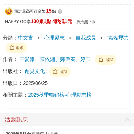
15
預計最高可得金幣
點
?
100累1點 4點抵1元
HAPPY GO享
折抵無上限
分類：
中文書
＞
心理勵志
＞
自我成長
＞
情緒/壓力
追蹤
作者：
王愛雅、陳依湘、鄭伊秦、婷玉
追蹤
出版社：
創見文化
追蹤
出版日：
2025/06/25
相關主題：
2025秋季暢銷榜-心理勵志榜
活動訊息
作
2026年8月金石堂強力推薦