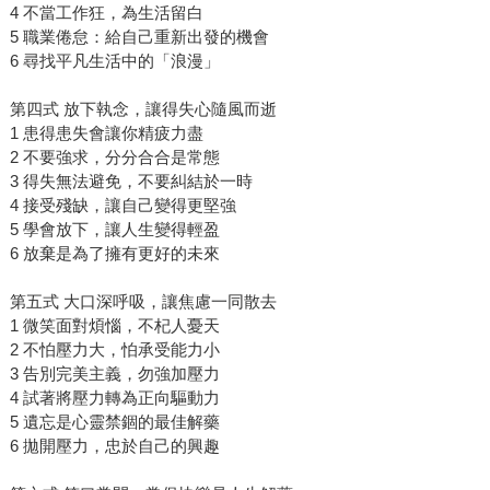
4 不當工作狂，為生活留白
5 職業倦怠：給自己重新出發的機會
6 尋找平凡生活中的「浪漫」
第四式 放下執念，讓得失心隨風而逝
1 患得患失會讓你精疲力盡
2 不要強求，分分合合是常態
3 得失無法避免，不要糾結於一時
4 接受殘缺，讓自己變得更堅強
5 學會放下，讓人生變得輕盈
6 放棄是為了擁有更好的未來
第五式 大口深呼吸，讓焦慮一同散去
1 微笑面對煩惱，不杞人憂天
2 不怕壓力大，怕承受能力小
3 告別完美主義，勿強加壓力
4 試著將壓力轉為正向驅動力
5 遺忘是心靈禁錮的最佳解藥
6 拋開壓力，忠於自己的興趣