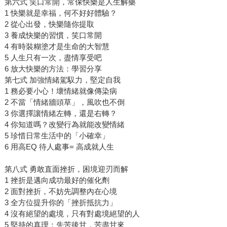
第六式 笑口常開，常保快樂是人生解藥
1 快樂就是幸福，何不好好體驗？
2 從心出發，快樂隨你提取
3 養成快樂的習慣，笑口常開
4 有時裝糊塗才是生命的大智慧
5 人生只有一次，盡情享受吧
6 放大快樂的方法：學習分享
第七式 加強情緒駕馭力，堅定自我
1 務必要小心！壞情緒就像傳染病
2 不當「情緒牆頭草」，風吹也不倒
3 你選擇讓情緒左轉，還是右轉？
4 你知道嗎？改變行為就能改變情緒
5 珍惜日常生活中的「小確幸」
6 用高EQ 待人處事= 高成就人生
第八式 勇敢直面挫折，困境迎刃而解
1 挫折是邁向成功最好的催化劑
2 面對挫折，不妨先調整內在心境
3 全方位提升你的「挫折抵抗力」
4 沒有絕望的處境，只有對處境絕望的人
5 堅持的真理：先苦後甘，苦盡甘來