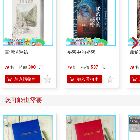
臺灣漫遊錄
祕密中的祕密
叛逆
300
537
79
折
特價
元
79
折
特價
元
79
折
加入購物車
加入購物車
您可能也需要