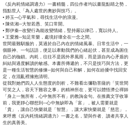
《反內耗情緒調適力》一書精髓，四位作者均以畫龍點睛之勢，
指點世人「為人處世的奧妙與技巧」。
• 婷玉─心平氣和，尋找生活中的浪漫。
• 陳依湘─大智若愚、笑口常開。
• 鄭伊秦─改變行為能改變情緒，堅持嚴以律己，寬以待人。
• 王愛雅─知足常樂，處境好壞全在一念之間。
世間最難馴服的，莫過於自己內在的情緒風暴。日常生活中，一
個眼神、一句話語，便足以牽動我們的心緒起伏，甚至成為困住
自己的枷鎖。內耗，往往不是因外界風雨，而是源自內心矛盾的
糾結與過度解讀的敏感。本書所傳遞的，不只是技巧與方法，更
是一種生活智慧的修煉─如何與自己和解，如何在紛擾中找回安
定，在混亂裡擁抱清明。
從我對她們四人人生態度的剖析，不難看出彌勒菩薩的「笑世間
可笑之人，容天下難容之事」的精神所在，更可以體悟濟公禪師
「身上一無所有，心中無所不有」的教誨金句。在推薦文字收筆
前，我更靜心聯想到─心中無缺即為「富」，被人需要就是
「貴」，讓自己快樂就是「智慧」，讓大家快樂就是「慈悲」，
來呼應《反內耗情緒調適力》一書之名，望與作者、讀者共享人
生的真善美。