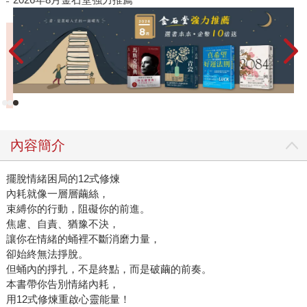
內容簡介
擺脫情緒困局的12式修煉
內耗就像一層層繭絲，
束縛你的行動，阻礙你的前進。
焦慮、自責、猶豫不決，
讓你在情緒的蛹裡不斷消磨力量，
卻始終無法掙脫。
但蛹內的掙扎，不是終點，而是破繭的前奏。
本書帶你告別情緒內耗，
用12式修煉重啟心靈能量！