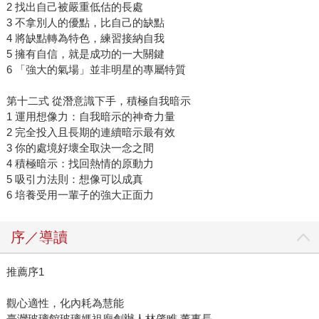
2 找出自己被嚴重低估的長處
3 不拿別人的優點，比自己的缺點
4 將缺點轉為特色，練習接納自我
5 擁有自信，就是成功的一大關鍵
6 「強大的氣場」並非明星的專屬特質
第十二式 從潛意識下手，積極自我暗示
1 運用想像力：自我暗示的神奇力量
2 完全投入且長期的連續暗示最有效
3 你的處境好壞全取決一念之間
4 積極暗示：找回熱情的原動力
5 吸引力法則：想像可以成真
6 培養受用一輩子的強大正面力
序／導讀
推薦序1
觀心適性，化內耗為慧能
臺灣玻璃館玻璃媽祖廟創辦人林肇睢 董事長