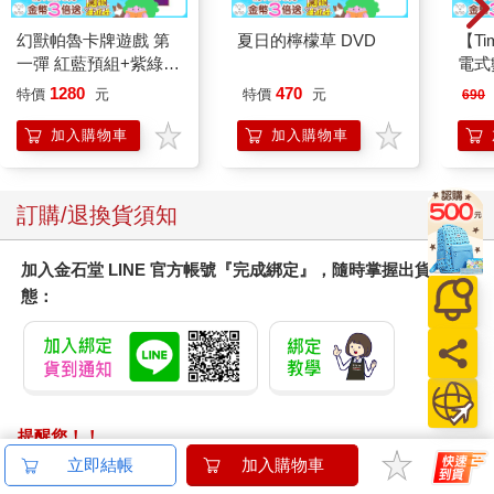
幻獸帕魯卡牌遊戲 第
夏日的檸檬草 DVD
【T
一彈 紅藍預組+紫綠預
電式
組 Dawn of Palpagos
1280
470
特價
元
特價
元
690
日文版（各一）
加入購物車
加入購物車
訂購/退換貨須知
加入金石堂 LINE 官方帳號『完成綁定』，隨時掌握出貨動
態：
提醒您！！
金石堂及銀行均不會請您操作ATM! 如接獲電話要求您前往
立即結帳
加入購物車
ATM提款機，請不要聽從指示，以免受騙上當！