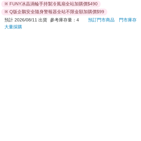
※ FUNY冰晶渦輪手持製冷風扇全站加購價$490
退換貨須知：
※ Q版企鵝安全隨身警報器全站不限金額加購價$99
**提醒您，鑑賞期不等於試用期，退回商品須為全新狀態**
預計 2026/08/11 出貨
參考庫存量：4
預訂門市商品
門市庫存
依據「消費者保護法」第19條及行政院消費者保護處公告之
大量採購
「通訊交易解除權合理例外情事適用準則」，以下商品購買
後，除商品本身有瑕疵外，將不提供7天的猶豫期：
易於腐敗、保存期限較短或解約時即將逾期。（如：生
鮮食品）
依消費者要求所為之客製化給付。（客製化商品）
報紙、期刊或雜誌。（含MOOK、外文雜誌）
經消費者拆封之影音商品或電腦軟體。
非以有形媒介提供之數位內容或一經提供即為完成之線
上服務，經消費者事先同意始提供。（如：電子書、電
子雜誌、下載版軟體、虛擬商品…等）
已拆封之個人衛生用品。（如：內衣褲、刮鬍刀、除毛
刀…等）
若非上列種類商品，均享有到貨7天的猶豫期（含例假
日）。
辦理退換貨時，商品（組合商品恕無法接受單獨退貨）必須