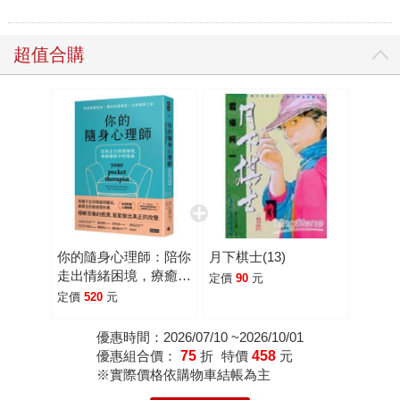
超值合購
你的隨身心理師：陪你
月下棋士(13)
走出情緒困境，療癒關
定價
90
元
係中的傷痛
定價
520
元
優惠時間：2026/07/10 ~2026/10/01
優惠組合價：
75
折
特價
458
元
※實際價格依購物車結帳為主