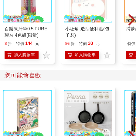
百樂果汁筆0.5 PURE
小呸角-造型便利貼(包
捕夢
聯名 4色組(限量)
子君)
144
30
8
折
特價
元
86
折
特價
元
特價
加入購物車
加入購物車
您可能會喜歡