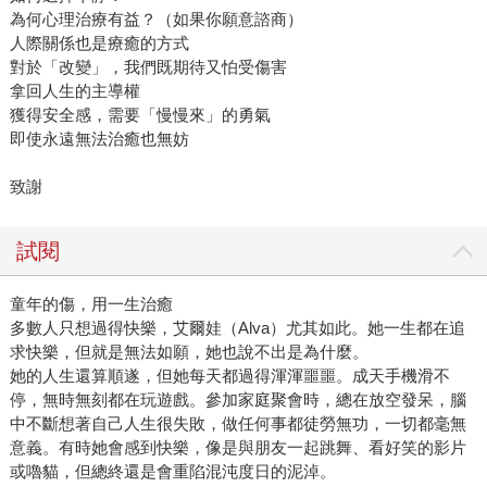
為何心理治療有益？（如果你願意諮商）
人際關係也是療癒的方式
對於「改變」，我們既期待又怕受傷害
拿回人生的主導權
獲得安全感，需要「慢慢來」的勇氣
即使永遠無法治癒也無妨
致謝
試閱
童年的傷，用一生治癒
多數人只想過得快樂，艾爾娃（Alva）尤其如此。她一生都在追
求快樂，但就是無法如願，她也說不出是為什麼。
她的人生還算順遂，但她每天都過得渾渾噩噩。成天手機滑不
停，無時無刻都在玩遊戲。參加家庭聚會時，總在放空發呆，腦
中不斷想著自己人生很失敗，做任何事都徒勞無功，一切都毫無
意義。有時她會感到快樂，像是與朋友一起跳舞、看好笑的影片
或嚕貓，但總終還是會重陷混沌度日的泥淖。