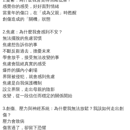
感覺你的感受，好好面對情緒
當童年的傷口，在「成為父親」時甦醒
創傷造成的「關機」狀態
2.焦慮：為什麼我會感到不安？
無法擺脫的焦慮習慣
焦慮想告訴你的事
不斷反芻過去，擔憂未來
學會放手，接受無法改變的事
焦慮會阻絕真實的感受
爆炸的腦內小劇場
界限被侵犯，就會感到焦慮
焦慮是自我保護機制
設立界限，走出母親的陰影
改變，從一段信任而穩定的關係開始
3.創傷、壓力與神經系統：為什麼我無法放鬆？我該如何走出創
傷？
壓力會致病
傷害過了，卻留下恐懼