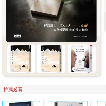
活缺乏動力而工作表現差勁。大腦只想保護你不受它認為具有潛
在危險性的事物所傷害。
那麼，我們是從何時開始得知什麼樣的事物會危害我們的生存
呢？答案是童年時期。
長大成人的你能夠讓自己吃得飽、照顧好自己，但當你還是小孩
的時候肯定做不到。相較於其他物種，人類更是如此，因為我們
在嬰兒時期脆弱無助。從出生到兩歲的這段期間，我們得完全依
靠大人的照顧才能存活，需要有人餵食、扶持與防止我們摔落地
上。
寶寶要生存，需要與父母保持連結，需要得到關愛。
因此，寶寶對於會增進或削弱親子關係的事物極為敏感。當父親
或母親不在身邊、對我們咆哮或處於神經緊繃的狀態下，我們的
大腦會發出恐懼的信號。這種恐懼感告訴我們有事不對勁，還只
是嬰兒的我們會使出渾身解數去試著修補問題、讓父母開心。我
們需要父母維持我們的生存，因此需要他們的關愛。我們會努力
表現更多惹人疼愛的行為，盡量不做會使他們生氣的事情。
即使你的父母懂得控制情緒、不會以批判角度看待你，但你仍會
推薦必看
受周遭環境潛移默化的影響，逐漸得知什麼樣的行為才能被社會
所接受：男人有淚不輕彈；女人不該有主見；身而為人應該自信
而不驕傲，快樂但不自負。這些觀念存在於我們的生活中，依我
們所屬的文化、種族、階級與國家而有所不同。社會給予我們無