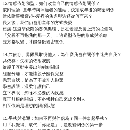
13.情感依附類型：如何改善自己的情感依附關係？
依附理論--童年時與照顧者的連結，決定成年後的親密關係
當依附警報響起--愛裡的焦慮與逃避從何而來？
長大後，我們仍會用童年的方式去愛
焦慮-逃避型依附的關係循環，是在愛裡反覆上演的拉鋸戰
「父親不再抱我的那一天」：逃避型依戀的形成與治癒
雙方都改變，才能修復親密關係
14.共依存、界限與取悅他人：為什麼我會在關係中迷失自我？
共依存：失衡的依附狀態
從親子互動中長出的糾結關係
經歷分離，才能讓親子關係完整
拋棄自我，是為了不被別人拋棄
學會設限，溫柔守護自己
立下界限，卸除不必要的內疚感
真正舒服的關係，不必犧牲自己來成全別人
相互依賴是理想的關係狀態
15.爭執與溝通：如何不再與伴侶為了同一件事起爭執？
用「我覺得」取代「你總是」，是改變關係的第一步