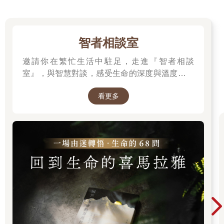
人們前來尋求心理治療是為了得到答案，但一開始我往往會丟出
更多問題給他們（是的，心理師就是這麼煩人；你看到後面就知
道了）。我沒有這些問題的答案。我也希望自己握有人們追求的
萬靈丹（倘若如此，我的工作會輕鬆得多），但遺憾的是，這種
智者相談室
東西並不存在。所有的答案都在艾爾娃心中，只是此刻她還沒意
邀請你在繁忙生活中駐足，走進『智者相談
識到這一點，還沒看到水面下的冰山。而我的工作是，幫助她獲
得足夠的安全感去探索答案。
室』，與智慧對談，感受生命的深度與溫度。在
於是，我跟她一起展開這個挖掘的過程。
這裡，每一本書都是智者的聲音，陪伴你面對困
我做的第一件事是詢問她的童年經歷--這很老套，我知道。
看更多
境、尋找內心的喜悅與力量。
為何心理諮商總在討論童年？
腦部的發展絕大部分發生在出生到三歲這段期間，並在五歲時趨
於成熟。這意味著，我們在這段期間經歷的一切，對未來的成長
影響深遠。就拿語言學習為例，人在嬰兒時期輕易就能學會新的
語言，並在往後的人生中保持一定的流利程度。等過了十二歲，
多數人在學習新語言時就會覺得相當吃力。
當我們學習開口說話時，也是在學習情緒的語言。我們對自我、
人際關係與世界的認識，大部分都來自童年時期。
不幸的是，人類進化的目的是維持生存，而非尋求幸福。大腦不
在乎你對社群媒體上癮而變得如同行屍走肉，也不在乎你因為生