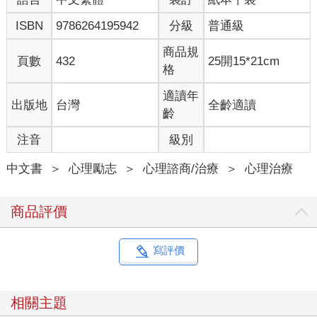
活，每天都心神蕩漾、充滿期待，感覺世界變得美妙。她與賈馬
ISBN
9786264195942
分級
普通級
爾在一起時甚至忘了手機的存在。也許這就是她在尋找的快樂，
也許她心中那股與生活脫節的莫名感受終於消失了。
商品規
頁數
432
25開15*21cm
之後，熱戀期過了，催產素--所謂「愛的荷爾蒙」--漸漸消退，她
格
內心再度湧現不可名狀的恐懼。她又像從前那樣工作時心不在
焉，與朋友相約總提不起勁，經常強顏歡笑，但內心其實感覺糟
適讀年
出版地
台灣
全齡適讀
透了。她又開始玩手機遊戲，搭公車、早上醒來及晚上睡前都在
齡
玩，就連跟賈馬爾約會時也是，兩人因此變得疏離且感到孤獨。
注音
級別
世界再度變成黑白，而艾爾娃找不到原因。
她為什麼就是無法感到快樂呢？她有努力試著改變啊！
中文書
＞
心理勵志
＞
心理諮商/治療
＞
心理治療
關鍵在於，艾爾娃根本沒有釐清問題的重點。她付出的所有努力
都只觸及冰山露在水面上的一角。這裡我要特別說明的是，你的
工作、人際關係與生活方式都會對你的心理健康產生重大影響，
商品評價
但它們與你--以及艾爾娃--痛苦掙扎的原因並無太大關聯。
艾爾娃迫切希望生活能有所改變，因此來找我。第一次治療時，
我立刻察覺到她非常害怕坦誠以對，也很焦慮。雖然臉上帶著微
寫評價
笑，但似乎並不快樂。她看來心不在焉、與人有疏離感，每句話
說到最後都吞吞吐吐，好像不習慣談論自己。她讓我想起自己剛
開始接受治療的模樣：一直發呆、感覺害怕，整個人魂不附體。
相關主題
「我該怎麼辦？」她問，「告訴我該怎麼做。」