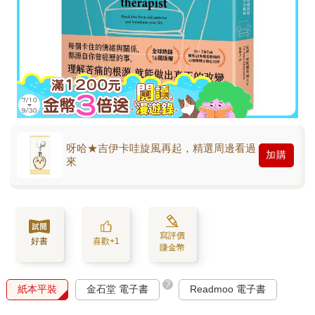
呀哈★吉伊卡哇旋風再起，精選周邊看過
加購
來
寫評價
好書
喜歡+1
賺金幣
?
紙本平裝
金石堂 電子書
Readmoo 電子書