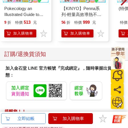
Pokecology an
【KINYO】Penna系
(特
Illustrated Guide to
列-輕量高效導熱不沾
Pokemon Ecology
平煎鍋30cm
513
999
9
折
特價
元
56
折
特價
元
特價
(Pokemon Pikachu
Press)
加入購物車
加入購物車
訂購/退換貨須知
加入金石堂 LINE 官方帳號『完成綁定』，隨時掌握出貨動
態：
提醒您！！
金石堂及銀行均不會請您操作ATM! 如接獲電話要求您前往
立即結帳
加入購物車
ATM提款機，請不要聽從指示，以免受騙上當！