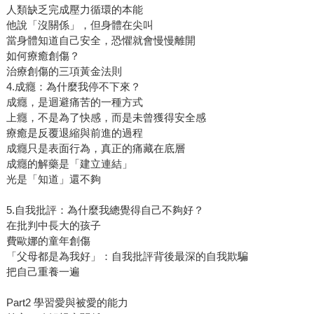
人類缺乏完成壓力循環的本能
他說「沒關係」，但身體在尖叫
當身體知道自己安全，恐懼就會慢慢離開
如何療癒創傷？
治療創傷的三項黃金法則
4.成癮：為什麼我停不下來？
成癮，是迴避痛苦的一種方式
上癮，不是為了快感，而是未曾獲得安全感
療癒是反覆退縮與前進的過程
成癮只是表面行為，真正的痛藏在底層
成癮的解藥是「建立連結」
光是「知道」還不夠
5.自我批評：為什麼我總覺得自己不夠好？
在批判中長大的孩子
費歐娜的童年創傷
「父母都是為我好」：自我批評背後最深的自我欺騙
把自己重養一遍
Part2 學習愛與被愛的能力