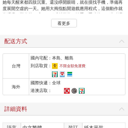
她每天醒來都四肢沉重。還沒睜開眼睛，就在摸找手機，準備再
度展開空虛的一天。她用大拇指點開遊戲應用程式，這個動作就
像呼吸一樣自然，成了一種反射動作。她看了看時鐘，一小時過
了，不但上班遲到，還錯過了她前一天在滿懷希望的妄想中對自
看更多
己保證一定會去上的健身課。
艾爾娃沮喪地嘆了口氣，將手機扔到房間的另一頭。她心想：夠
了！自己必須做出改變，今天就是解決這個問題的日子--她將竭盡
配送方式
所能讓自己感到快樂。
她下了重本投資「快樂產業」。她買了一個新衣櫥，希望能讓自
國內宅配：本島、離島
己感到幸福，但根本毫無幫助。她刪掉了手機遊戲，並設定使用
其他應用程式的時間限制。頭幾天還算有效，但她後來又故態復
到店取貨：
台灣
不限金額免運費
萌。她也實行一套新的養生之道，嘗試吃健康的食物與養成慢跑
習慣，這讓她有種贏過別人的優越感，但並未真正使她感到快
國際快遞：全球
樂。她辭去了朝九晚五的工作，到外地旅遊，在印度、墨西哥與
海外
峇里島度假一年。她還開始做瑜珈，身心比以前健康了一點，但
港澳店取：
悲傷的感覺依舊如影隨形。
也許，她需要尋找更多意義與目的。她轉換跑道，接受教師培
詳細資料
訓，期盼與孩子相處的這份工作能帶來滿足感。結果也的確如
此，但她仍隱約感受到深沉的悲傷。也許，她需要一段感情，需
要有人愛她與支持她。她遇見了賈馬爾（Jamal），一個幽默、性
語言
中文繁體
裝訂
紙本平裝
感、野心勃勃又體貼入微的完美男人。她過了好幾個月的幸福生