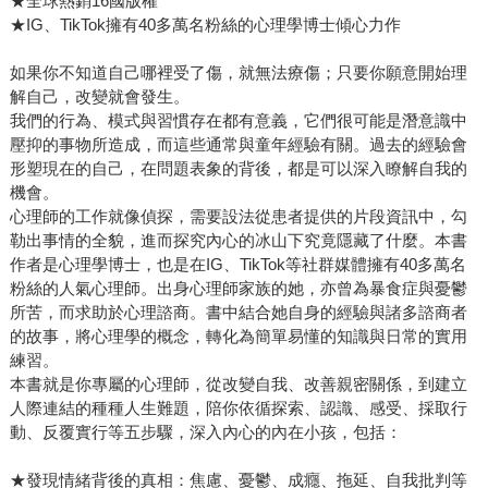
★全球熱銷16國版權
★IG、TikTok擁有40多萬名粉絲的心理學博士傾心力作
如果你不知道自己哪裡受了傷，就無法療傷；只要你願意開始理
解自己，改變就會發生。
我們的行為、模式與習慣存在都有意義，它們很可能是潛意識中
壓抑的事物所造成，而這些通常與童年經驗有關。過去的經驗會
形塑現在的自己，在問題表象的背後，都是可以深入瞭解自我的
機會。
心理師的工作就像偵探，需要設法從患者提供的片段資訊中，勾
勒出事情的全貌，進而探究內心的冰山下究竟隱藏了什麼。本書
作者是心理學博士，也是在IG、TikTok等社群媒體擁有40多萬名
粉絲的人氣心理師。出身心理師家族的她，亦曾為暴食症與憂鬱
所苦，而求助於心理諮商。書中結合她自身的經驗與諸多諮商者
的故事，將心理學的概念，轉化為簡單易懂的知識與日常的實用
練習。
本書就是你專屬的心理師，從改變自我、改善親密關係，到建立
人際連結的種種人生難題，陪你依循探索、認識、感受、採取行
動、反覆實行等五步驟，深入內心的內在小孩，包括：
★發現情緒背後的真相：焦慮、憂鬱、成癮、拖延、自我批判等