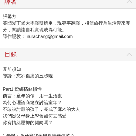
譯者
張馨方
英國愛丁堡大學譯研所畢，現專事翻譯，相信旅行為生活帶來養
分，閱讀讓自我實現成為可能。
譯作賜教： nurachang@gmail.com
目錄
閱前須知
導論：忘卻傷痛的五步驟
Part1 鬆綁情緒慣性
前言：童年的傷，用一生治癒
為何心理諮商總在討論童年？
不敢被討厭的孩子，長成了麻木的大人
我們從父母身上學會如何去感受
你有情緒壓抑的傾向嗎？
1.憂鬱：為什麼我會覺得情緒低落？