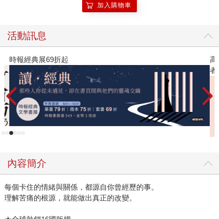
加入購物車
活動訊息
時報經典展69折起
高
者
內容簡介
每個卡住的情緒與關係，都源自你曾經歷的事。
理解苦痛的根源，就能做出真正的改變。