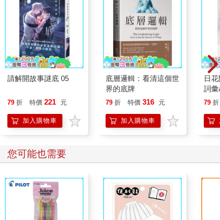
數的訊息，告訴我們應該成為什麼樣的人，應該做出什麼樣的行
為舉止，應該從什麼樣的角度去思考。形塑你的不只是你的家
人，還有廣大的社會、你所屬的文化、性別、種族、階級、宗教
與神經特徵……等。隨著我們長大，生活在這世上得到的所有經
驗，都不斷影響我們與他人及自我形成連結的方式。
請解開故事謎底 05
底層邏輯：看清這個世
日花
界的底牌
詞彙
221
316
79
折
特價
元
79
折
特價
元
79
折
加入購物車
加入購物車
您可能也需要