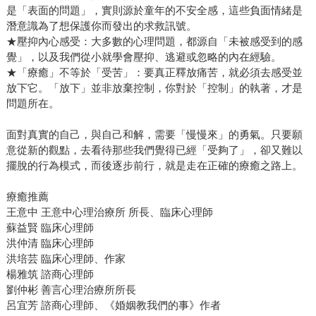
是「表面的問題」，實則源於童年的不安全感，這些負面情緒是
潛意識為了想保護你而發出的求救訊號。
★壓抑內心感受：大多數的心理問題，都源自「未被感受到的感
覺」，以及我們從小就學會壓抑、逃避或忽略的內在經驗。
★「療癒」不等於「受苦」：要真正釋放痛苦，就必須去感受並
放下它。「放下」並非放棄控制，你對於「控制」的執著，才是
問題所在。
面對真實的自己，與自己和解，需要「慢慢來」的勇氣。只要願
意從新的觀點，去看待那些我們覺得已經「受夠了」，卻又難以
擺脫的行為模式，而後逐步前行，就是走在正確的療癒之路上。
療癒推薦
王意中 王意中心理治療所 所長、臨床心理師
蘇益賢 臨床心理師
洪仲清 臨床心理師
洪培芸 臨床心理師、作家
楊雅筑 諮商心理師
劉仲彬 善言心理治療所所長
呂宜芳 諮商心理師、《婚姻教我們的事》作者