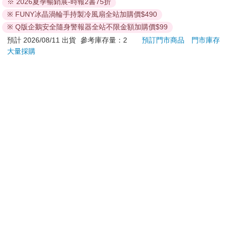
※ 2026夏季暢銷展-時報2書75折
退換貨須知：
※ FUNY冰晶渦輪手持製冷風扇全站加購價$490
**提醒您，鑑賞期不等於試用期，退回商品須為全新狀態**
※ Q版企鵝安全隨身警報器全站不限金額加購價$99
依據「消費者保護法」第19條及行政院消費者保護處公告之
預計 2026/08/11 出貨
參考庫存量：2
預訂門市商品
門市庫存
「通訊交易解除權合理例外情事適用準則」，以下商品購買
大量採購
後，除商品本身有瑕疵外，將不提供7天的猶豫期：
易於腐敗、保存期限較短或解約時即將逾期。（如：生
鮮食品）
依消費者要求所為之客製化給付。（客製化商品）
報紙、期刊或雜誌。（含MOOK、外文雜誌）
經消費者拆封之影音商品或電腦軟體。
非以有形媒介提供之數位內容或一經提供即為完成之線
上服務，經消費者事先同意始提供。（如：電子書、電
子雜誌、下載版軟體、虛擬商品…等）
已拆封之個人衛生用品。（如：內衣褲、刮鬍刀、除毛
刀…等）
若非上列種類商品，均享有到貨7天的猶豫期（含例假
日）。
辦理退換貨時，商品（組合商品恕無法接受單獨退貨）必須