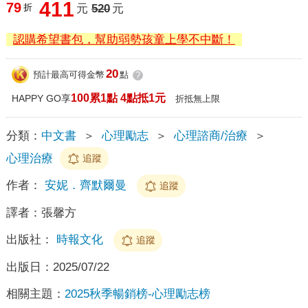
411
79
折
元
520
元
認購希望書包，幫助弱勢孩童上學不中斷！
20
預計最高可得金幣
點
?
100累1點 4點抵1元
HAPPY GO享
折抵無上限
分類：
中文書
＞
心理勵志
＞
心理諮商/治療
＞
心理治療
追蹤
作者：
安妮．齊默爾曼
追蹤
譯者：
張馨方
出版社：
時報文化
追蹤
出版日：
2025/07/22
相關主題：
2025秋季暢銷榜-心理勵志榜