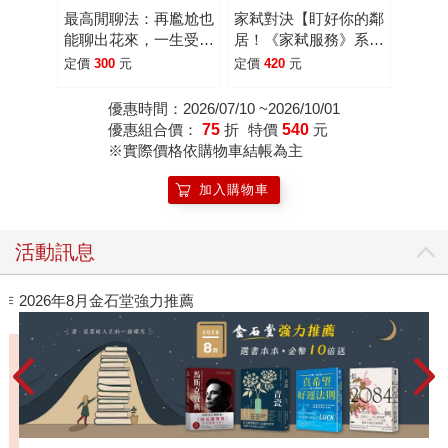
最高閒聊法：再尷尬也
家弒對決【盯好你的鄰
能聊出花來，一生受用
居！《家弒服務》系列
的人際溝通術
驚奇逆轉】
定價
300
元
定價
420
元
優惠時間：2026/07/10 ~2026/10/01
優惠組合價：
75
折
特價
540
元
※實際價格依購物車結帳為主
加入購物車
活動訊息
作
2026年8月金石堂強力推薦