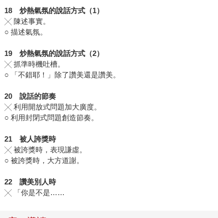
18
炒熱氣氛的說話方式（
1
）
╳ 陳述事實。
○ 描述氣氛。
19
炒熱氣氛的說話方式（
2
）
╳ 抓準時機吐槽。
○ 「不錯耶！」除了讚美還是讚美。
20
說話的節奏
╳ 利用開放式問題加大廣度。
○ 利用封閉式問題創造節奏。
21
被人誇獎時
╳ 被誇獎時，表現謙虛。
○ 被誇獎時，大方道謝。
22
讚美別人時
╳ 「你是不是……