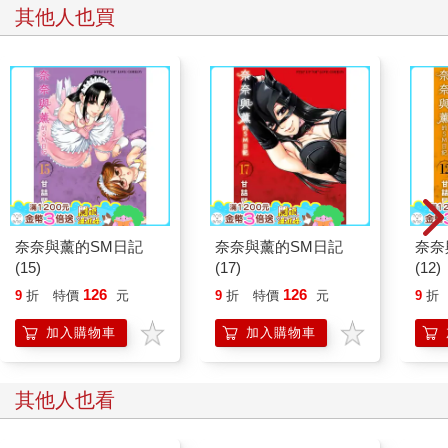
覺很親近。用實際經驗開啟話題，便能以「我覺得」「防災意識
其他人也買
變得不一樣了」來傳達自己的真實感受。而使用「咻咻咻」「真
的」等狀聲詞和語助詞，有助於表達自己真實的感覺。
不需要誇張的故事、有趣的經驗，平淡無奇的日常生活事件就可
以了。用「經驗」搭配「感受」聊天，可以迅速拉近你與對方的
關係。
聊自己的生活事件和經驗，而非不知在哪裡看到的時事話題，這
就是第三個規則。
奈奈與薰的SM日記
奈奈與薰的SM日記
奈奈
POINT：實際經驗，比較能夠表達心情。
(15)
(17)
(12)
126
126
第3章 熟人／聚會篇
9
折
特價
元
9
折
特價
元
9
折
加入購物車
加入購物車
■被探問隱私時
╳ 為避免失禮，盡可能回答。
其他人也看
○ 以「一般來說」轉移話題。