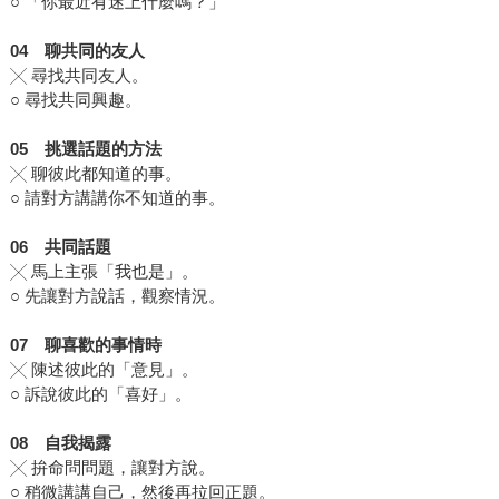
○ 「你最近有迷上什麼嗎？」
04
聊共同的友人
╳ 尋找共同友人。
○ 尋找共同興趣。
0
5
挑
選話題的方法
╳ 聊彼此都知道的事。
○ 請對方講講你不知道的事。
0
6
共同話題
╳ 馬上主張「我也是」。
○ 先讓對方說話，觀察情況。
0
7
聊喜歡的事情時
╳ 陳述彼此的「意見」。
○ 訴說彼此的「喜好」。
0
8
自我揭露
╳ 拚命問問題，讓對方說。
○ 稍微講講自己，然後再拉回正題。