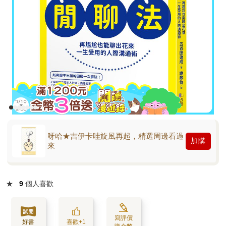
呀哈★吉伊卡哇旋風再起，精選周邊看過
加購
來
★
9
個人喜歡
寫評價
好書
喜歡+1