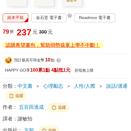
賺金幣
?
紙本平裝
金石堂 電子書
Readmoo 電子書
237
79
折
元
300
元
認購希望書包，幫助弱勢孩童上學不中斷！
10
預計最高可得金幣
點
?
100累1點 4點抵1元
HAPPY GO享
折抵無上限
分類：
中文書
＞
心理勵志
＞
人性/人際
＞
說話/溝通
追蹤
作者：
五百田達成
追蹤
譯者：
謝敏怡
出版社：
方智
追蹤