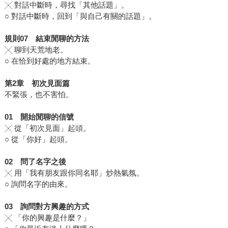
╳ 對話中斷時，尋找「其他話題」。
○ 對話中斷時，回到「與自己有關的話題」。
規則
07
結束閒聊的方法
╳ 聊到天荒地老。
○ 在恰到好處的地方結束。
第
2
章 初次見面篇
不緊張，也不害怕。
01
開始閒聊的信號
╳ 從「初次見面」起頭。
○ 從「你好」起頭。
02
問了名字之後
╳ 用「我有朋友跟你同名耶」炒熱氣氛。
○ 詢問名字的由來。
03
詢
問對方興趣的方式
╳ 「你的興趣是什麼？」