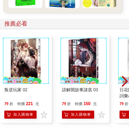
「真的啊，滿嚴重的。」
「……」
「……」
推薦必看
這則新聞明明大家都知道，卻聊不下去。
「對政府的應對感到很生氣」「我們必須小心防範災害」，就算
勉強試著傳達自己的心情，恐怕也很難表達清楚。
用狀聲詞，聊事件經驗
選擇什麼樣的話題，才能清楚表達自己的心情？簡單來說，正確
答案是「聊跟自己有關的事件和經驗」。
「這次的颱風，風咻咻咻的，好可怕喔。晚上根本睡不著。」
叛逆玩家 02
請解開故事謎底 03
日花
「風大真的很難睡著。」
詞彙
「雖然我覺得公寓應該很堅固，但這次真的有夠嚇人。」
221
150
79
折
特價
元
79
折
特價
元
79
折
「我們家為此還準備了防災背包，之前從來沒買過。防災意識整
個變得不一樣了。」
加入購物車
加入購物車
像這樣將颱風的話題與自己的實際經驗連結，聊起來應該讓人感