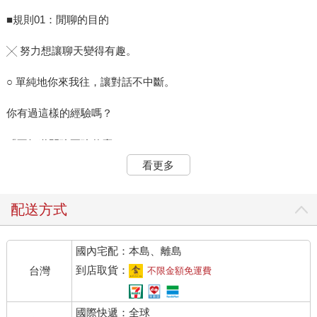
■規則01：閒聊的目的
╳ 努力想讓聊天變得有趣。
○ 單純地你來我往，讓對話不中斷。
你有過這樣的經驗嗎？
「不知道閒聊要聊什麼。」
看更多
「拚命想炒熱氣氛，講到嘴巴很痠。」
「想炒熱氣氛，就必須說些有趣的話」，這其實誤會大了。閒聊
配送方式
的目的只有一個，就是「建立人際關係」。
國內宅配：本島、離島
跟初次見面的人，總之先聊聊看。
到店取貨：
台灣
不限金額免運費
跟見過兩、三次面的人，進一步拉近關係。
國際快遞：全球
跟上司在計程車裡閒聊；跟客戶正式交涉、協商前的破冰。