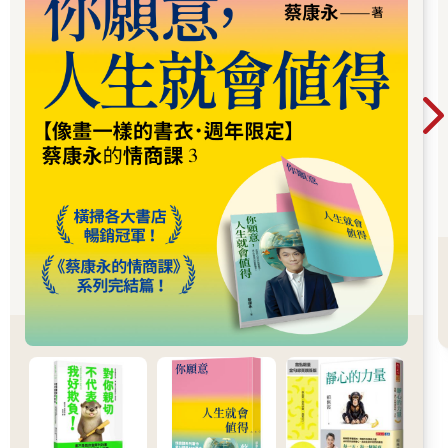
不中斷就好。POINT：閒聊是對話的你來我往，能持續不中斷就
好。
■規則03：如何開啟話題
╳ 聊時事新聞。
○ 聊事件經驗。
「今天我看到一則新聞。」
「最近○○好像很流行耶。」
用那天的新聞或流行時事開啟話題，你跟人聊天時是不是都這樣
起頭？想從大家都知道的事情開啟話題，是很正常的。
不過，如果你想提升閒聊力，請避免這樣打開話題。
第二個規則「聊心情，而非資訊」就已提到，用流行時事或新聞
當開頭話題，對話會變得很表面、膚淺，很難聊到彼此的真實感
受。
「聽說這次的颱風好像很嚴重耶，全國各地災情頻傳。」