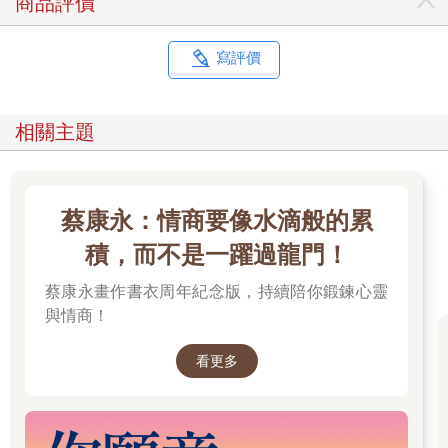
商品評價
一旦「直接從結論說起」「用數字和數據，講話有邏輯」，閒聊
馬上就結束了。而閒聊結束，關係也就結束了。
寫評價
不用「也就是說」，不要為對話下結論
相關主題
人是有情緒的，不是機器人。
苦笑地聊著沒有結局的話題；兜著沒有結論的話題轉。
蔡康永：情商要像水滴般的累
像這樣閒聊，醞釀出「我們在對話」的感受，可以帶來「讓彼此
積，而不是一躍過龍門！
關係更緊密」的安心感。
蔡康永畫作書衣周年紀念版，持續陪你鍛鍊心靈
就像「The show must go on」（直譯就是「戲一定要演下去」）
與情商！
這句英文諺語所說的，閒聊也一定要一直講下去。重點不在「內
容」，而是你來我往的「持久性」。
看更多
那要怎麼做，對話才能持久呢？下一個規則會討論這個部分。
請各位先將這一點牢記在心：閒聊不需要有趣或結論，只要持續