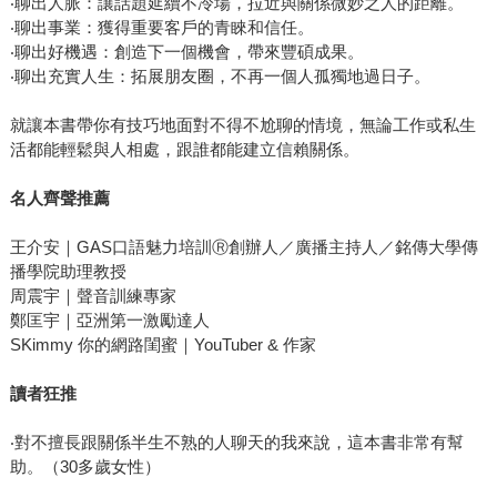
‧聊出人脈：讓話題延續不冷場，拉近與關係微妙之人的距離。
‧聊出事業：獲得重要客戶的青睞和信任。
‧聊出好機遇：創造下一個機會，帶來豐碩成果。
‧聊出充實人生：拓展朋友圈，不再一個人孤獨地過日子。
就讓本書帶你有技巧地面對不得不尬聊的情境，無論工作或私生
活都能輕鬆與人相處，跟誰都能建立信賴關係。
名人齊聲推薦
王介安｜GAS口語魅力培訓Ⓡ創辦人／廣播主持人／銘傳大學傳
播學院助理教授
周震宇｜聲音訓練專家
鄭匡宇｜亞洲第一激勵達人
SKimmy 你的網路閨蜜｜YouTuber & 作家
讀者狂推
‧對不擅長跟關係半生不熟的人聊天的我來說，這本書非常有幫
助。（30多歲女性）