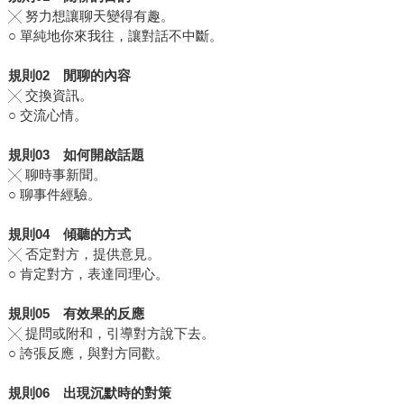
╳ 努力想讓聊天變得有趣。
○ 單純地你來我往，讓對話不中斷。
規則
02
閒聊的內容
╳ 交換資訊。
○ 交流心情。
規則
03
如何開啟話題
╳ 聊時事新聞。
○ 聊事件經驗。
規則
04
傾聽的方式
╳ 否定對方，提供意見。
○ 肯定對方，表達同理心。
規則
05
有效果的反應
╳ 提問或附和，引導對方說下去。
○ 誇張反應，與對方同歡。
規則
06
出現
沉默時的對策