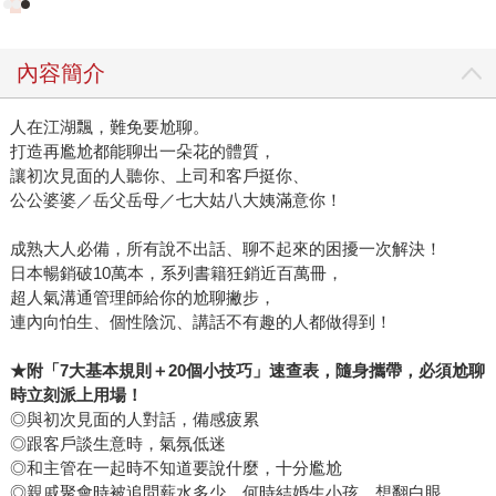
內容簡介
人在江湖飄，難免要尬聊。
打造再尷尬都能聊出一朵花的體質，
讓初次見面的人聽你、上司和客戶挺你、
公公婆婆／岳父岳母／七大姑八大姨滿意你！
成熟大人必備，所有說不出話、聊不起來的困擾一次解決！
日本暢銷破10萬本，系列書籍狂銷近百萬冊，
超人氣溝通管理師給你的尬聊撇步，
連內向怕生、個性陰沉、講話不有趣的人都做得到！
★
附「
7
大基本規則＋
20
個小技巧」速查表，隨身攜帶，必須尬聊
時立刻派上用場！
◎與初次見面的人對話，備感疲累
◎跟客戶談生意時，氣氛低迷
◎和主管在一起時不知道要說什麼，十分尷尬
◎親戚聚會時被追問薪水多少、何時結婚生小孩，想翻白眼