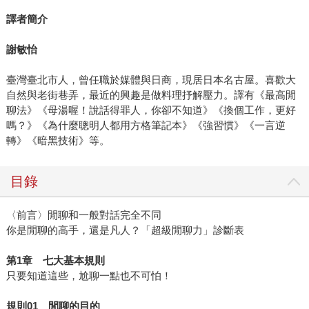
譯者簡介
謝敏怡
臺灣臺北市人，曾任職於媒體與日商，現居日本名古屋。喜歡大
自然與老街巷弄，最近的興趣是做料理抒解壓力。譯有《最高閒
聊法》《母湯喔！說話得罪人，你卻不知道》《換個工作，更好
嗎？》《為什麼聰明人都用方格筆記本》《強習慣》《一言逆
轉》《暗黑技術》等。
目錄
〈前言〉閒聊和一般對話完全不同
你是閒聊的高手，還是凡人？「超級閒聊力」診斷表
第
1
章 七大基本規則
只要知道這些，尬聊一點也不可怕！
規則
01
閒聊的目的