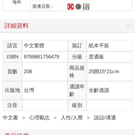
海外
港澳店取：
跟另一半的父母久違的對話；跟媽媽的朋友保持恰到好處的距離
話家常。
詳細資料
生活中，我們會碰到各種不同的狀況，但所有的閒聊都只有一個
目的，就是透過對話，卸下彼此的心防，讓雙方的關係變得更緊
語言
中文繁體
裝訂
紙本平裝
密。
ISBN
9789861756479
分級
普通級
「跟對方初次見面，因為某個不重要的話題聊得很開心，非常意
氣相投。」
商品規
頁數
208
25開15*21cm
格
「跟嚴肅的客戶天南地北地閒聊，最後談成了生意。」
適讀年
出版地
台灣
全齡適讀
這些成功的例子，都是因為閒聊，拉近彼此距離帶來的結果。
齡
注音
級別
反過來說，人與人之間只要閒聊，就能拉近關係。講白了，閒聊
的時候，其實聊什麼都無所謂。
中文書
＞
心理勵志
＞
人性/人際
＞
說話/溝通
所以，不需要硬講些有趣的事，更不需要什麼「結論」或「結
局」，沒有反而比較好。