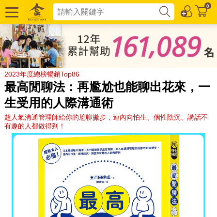
0
2023年度總榜暢銷Top86
最高閒聊法：再尷尬也能聊出花來，一
生受用的人際溝通術
超人氣溝通管理師給你的尬聊撇步，連內向怕生、個性陰沉、講話不
有趣的人都做得到！