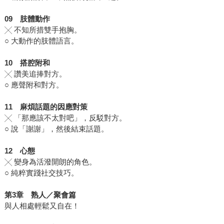
0
9
肢體動作
╳ 不知所措雙手抱胸。
○ 大動作的肢體語言。
10
搭腔附和
╳ 讚美追捧對方。
○ 應聲附和對方。
11
麻煩話題的因應對策
╳ 「那應該不太對吧」，反駁對方。
○ 說「謝謝」，然後結束話題。
12
心態
╳ 變身為活潑開朗的角色。
○ 純粹實踐社交技巧。
第
3
章 熟人
／
聚會篇
與人相處輕鬆又自在！