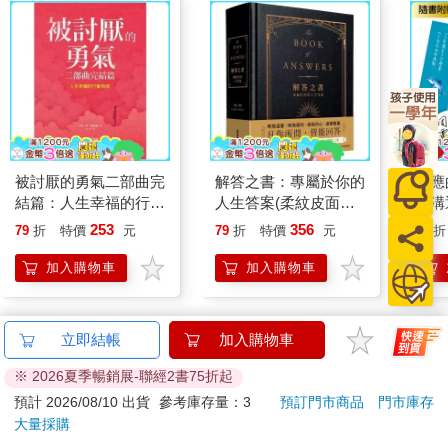
「你跟多少人交往過啊？」
「說實話，你年收入有多少？」
「你打算生小孩嗎？」有些人會問一些沒禮貌的問題。
如果彼此是朋友，還可以勸戒對方一下：「喔喔，你問這什麼問
題啦！」「你最好不要問這種問題。」
但假如對方是親戚、公司上司等必須費點心思的人，就沒辦法這
樣做了，得硬擠出點東西來回答。
被討厭的勇氣二部曲完
解答之書：專屬於你的
回應
結篇：人生幸福的行動
人生答案(柔紋皮面燙
的溝
不過，那種問題如果老實回答也不正確，因為會把自己弄得不開
指南
金＋方背穿線精裝)
作者
253
356
79
折
特價
元
79
折
特價
元
79
折
心，而且無論你怎麼回答，對方恐怕也未必會就此閉嘴。
加入購物車
加入購物車
「我跟●個人交往過……」
「這樣啊。你不結婚嗎？早點結婚比較好喔。」
您可能也需要
立即結帳
加入購物車
「我的年收入是●元……」
「是喔，應該有其他更好的工作吧？」
※ 2026夏季暢銷展-聯經2書75折起
百樂果汁筆0.5
卡達CARAN
預計 2026/08/10 出貨
參考庫存量：3
預訂門市商品
門市庫存
PURE聯名 4
D'ACHE 849
「我們還不打算生小孩。」
大量採購
色組(限量)
Paul Smith 原
「為什麼？」
144
2560
8
折
特價
元
特價
元