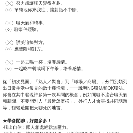
（╳）努力想讓聊天變得有趣。
（○）單純地你來我往，讓對話不中斷。
（╳）聊天氣和時事。
（○）聊事件經驗。
（╳）讚美追捧對方。
（○）應聲附和對方。
（╳）一起去喝一杯，培養感情。
（○）一起吃午餐或喝下午茶，培養感情。
從「初次見面」「熟人／聚會」到「職場／商場」，分門別類列
出日常生活中常見的數十種情境，一一說明NG聊法和OK聊法。
你會在其中發現許多第一次耳聞的概念，例如閒聊不適合聊天氣
和新聞、不要問別人「最近怎麼樣」、外行人才會尋找共同話題
等，輕鬆避開把天聊死的地雷。
★
學會閒聊，好處多多！
‧聊出自信：跟人相處輕鬆無壓力。