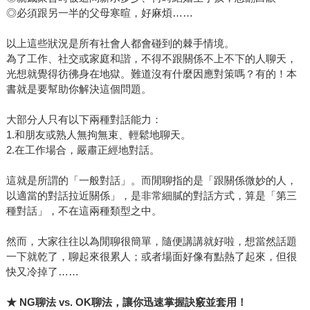
◎必須跟另一半的父母寒暄，好麻煩……
以上這些狀況是所有社會人都會碰到的棘手情境。
為了工作、社交或家庭和諧，不得不跟關係不上不下的人聊天，
光想就覺得彷彿身在地獄。難道沒有什麼因應對策嗎？有的！本
書就是要幫助你解決這個問題。
大部分人只有以下兩種對話能力：
1.和朋友或熟人無拘無束、輕鬆地聊天。
2.在工作場合，嚴肅正經地對話。
這就是所謂的「一般對話」。而閒聊指的是「跟關係微妙的人，
以適當的對話拉近關係」，是非常細膩的對話方式，算是「第三
種對話」，不在這兩種類型之中。
然而，大家往往以為閒聊很簡單，隨便講講就好啦，想當然話題
一下就乾了，聊起來很累人；或者場面好像有點熱了起來，但很
快又冷掉了……
★
NG
聊法
vs. OK
聊法，讓你迅速掌握訣竅並套用！