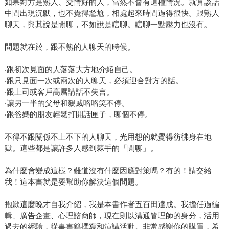
如果對方是熟人、交情好的人，當然不會有這種情況。就算談話
中間出現沉默，也不覺得尷尬，相處起來時間過得很快。跟熟人
聊天，與其說是閒聊，不如說是瞎聊。瞎聊一點壓力也沒有。
問題就在於，跟不熟的人聊天的時候。
‧跟初次見面的人落落大方地介紹自己。
‧跟只見面一次或兩次的人聊天，必須迎合對方的話。
‧跟上司或客戶高層講話不失言。
‧讓另一半的父母和親戚咯咯笑不停。
‧跟爸媽的朋友輕鬆打開話匣子，聊個不停。
不得不跟關係不上不下的人聊天，光用想的就覺得彷彿身在地
獄。這些都是讓許多人感到棘手的「閒聊」。
為什麼會變成這樣？難道沒有什麼因應對策嗎？有的！請交給
我！這本書就是要幫助你解決這個問題。
抱歉這麼晚才自我介紹，我是本書作者五百田達成。我擔任過編
輯、廣告企畫、心理諮商師，現在則以溝通管理師的身分，活用
過去的經驗，從事書籍撰寫和演講活動。非常感謝你的購買，希