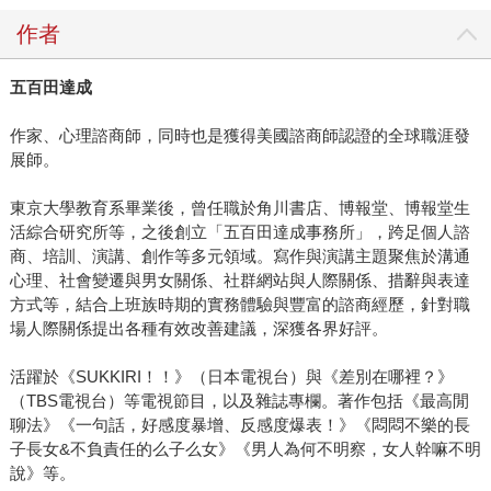
作者
五百田達成
作家、心理諮商師，同時也是獲得美國諮商師認證的全球職涯發
展師。
東京大學教育系畢業後，曾任職於角川書店、博報堂、博報堂生
活綜合研究所等，之後創立「五百田達成事務所」，跨足個人諮
商、培訓、演講、創作等多元領域。寫作與演講主題聚焦於溝通
心理、社會變遷與男女關係、社群網站與人際關係、措辭與表達
方式等，結合上班族時期的實務體驗與豐富的諮商經歷，針對職
場人際關係提出各種有效改善建議，深獲各界好評。
活躍於《SUKKIRI！！》（日本電視台）與《差別在哪裡？》
（TBS電視台）等電視節目，以及雜誌專欄。著作包括《最高閒
聊法》《一句話，好感度暴增、反感度爆表！》《悶悶不樂的長
子長女&不負責任的么子么女》《男人為何不明察，女人幹嘛不明
說》等。