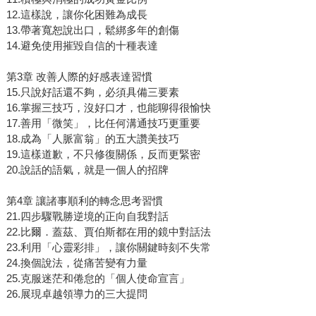
12.這樣說，讓你化困難為成長
13.帶著寬恕說出口，鬆綁多年的創傷
14.避免使用摧毀自信的十種表達
第3章 改善人際的好感表達習慣
15.只說好話還不夠，必須具備三要素
16.掌握三技巧，沒好口才，也能聊得很愉快
17.善用「微笑」，比任何溝通技巧更重要
18.成為「人脈富翁」的五大讚美技巧
19.這樣道歉，不只修復關係，反而更緊密
20.說話的語氣，就是一個人的招牌
第4章 讓諸事順利的轉念思考習慣
21.四步驟戰勝逆境的正向自我對話
22.比爾．蓋茲、賈伯斯都在用的鏡中對話法
23.利用「心靈彩排」，讓你關鍵時刻不失常
24.換個說法，從痛苦變有力量
25.克服迷茫和倦怠的「個人使命宣言」
26.展現卓越領導力的三大提問