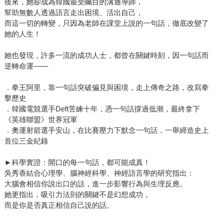
後來，她卻成為韓國最受矚目的溝通導師，
幫助無數人透過語言走出困境、活出自己，
而這一切的轉變，只因為老師在課堂上說的一句話，徹底改變了
她的人生！
她也發現，許多一流的成功人士，都曾在關鍵時刻，因一句話而
逆轉命運——
．拳王阿里，靠一句話突破偏見與困境，走上傳奇之路，改寫拳
擊歷史
．韓國電競選手Deft苦練十年，憑一句話撐過低潮，最終拿下
《英雄聯盟》世界冠軍
．奧運射箭選手安山，在比賽壓力下默念一句話，一舉締造史上
首位三金紀錄
►科學實證：開口的每一句話，都可能成真！
吳秀香結合心理學、腦神經科學、神經語言學的研究指出：
大腦會相信你說出口的話，進一步影響行為與生理反應。
她更指出，吸引力法則的關鍵不是幻想成功，
而是你是否真正相信自己說的話。