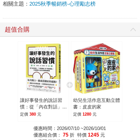
相關主題：
2025秋季暢銷榜-心理勵志榜
超值合購
讓好事發生的說話習
幼兒生活作息互動立體
慣：從「內在對話」、
書：皮皮的家
「人際溝通」到「財富
定價
380
元
定價
1280
元
豐盛」，打造理想人生
的39個表達練習
優惠時間：2026/07/10 ~2026/10/01
優惠組合價：
75
折
特價
1245
元