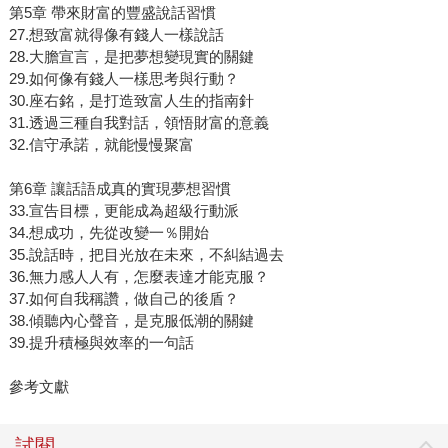
第5章 帶來財富的豐盛說話習慣
27.想致富就得像有錢人一樣說話
28.大膽宣言，是把夢想變現實的關鍵
29.如何像有錢人一樣思考與行動？
30.座右銘，是打造致富人生的指南針
31.透過三種自我對話，領悟財富的意義
32.信守承諾，就能慢慢聚富
第6章 讓話語成真的實現夢想習慣
33.宣告目標，更能成為超級行動派
34.想成功，先從改變一％開始
35.說話時，把目光放在未來，不糾結過去
36.無力感人人有，怎麼表達才能克服？
37.如何自我稱讚，做自己的後盾？
38.傾聽內心聲音，是克服低潮的關鍵
39.提升積極與效率的一句話
參考文獻
試閱