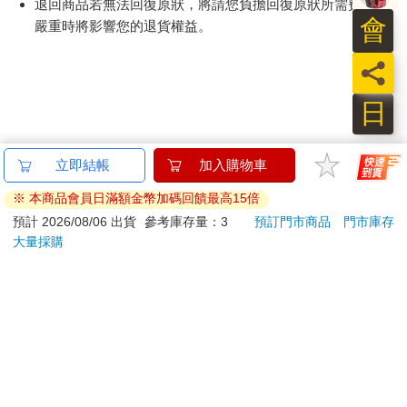
鮮食品）
深情接吻的畫面，也足以使大腦分泌會帶來愉悅感的激素。
會
依消費者要求所為之客製化給付。（客製化商品）
大腦分不清現實與想像的最佳案例就是「安慰劑效應」（placebo
報紙、期刊或雜誌。（含MOOK、外文雜誌）
effect），又名假藥效應，指的是當醫生善意欺騙患者，開了實際
員
經消費者拆封之影音商品或電腦軟體。
上無藥效的假藥，只要患者相信那是真藥，病情就真的會好轉的
非以有形媒介提供之數位內容或一經提供即為完成之線
現象。
日
NLP利用大腦容易產生錯覺的特性，讓大腦徹底發揮潛能。而在
上服務，經消費者事先同意始提供。（如：電子書、電
這過程中扮演關鍵角色的正是言語。正如安東尼．羅賓所說：
子雜誌、下載版軟體、虛擬商品…等）
已拆封之個人衛生用品。（如：內衣褲、刮鬍刀、除毛
立即結帳
加入購物車
只要我們有效選擇如實反映人生經驗的詞彙，就能喚醒充滿活力
刀…等）
的情感。反之，若用詞不當，一個人的心靈可能瞬間變得荒蕪。
※ 本商品會員日滿額金幣加碼回饋最高15倍
若非上列種類商品，均享有到貨7天的猶豫期（含例假
儘管如此，大多數的人從不思考，隨意選擇自己使用的詞彙，在
日）。
預計 2026/08/06 出貨
參考庫存量：3
預訂門市商品
門市庫存
自身潛能的迷宮中如同夢遊者般盲目徘徊。我們必須有意識地選
大量採購
辦理退換貨時，商品（組合商品恕無法接受單獨退貨）必須
擇，只要學會睿智地選擇每一個詞彙，言語將爆發出強大的力
是您收到商品時的原始狀態（包含商品本體、配件、贈品、
量。
保證書、所有附隨資料文件及原廠內外包裝…等），請勿直
接使用原廠包裝寄送，或於原廠包裝上黏貼紙張或書寫文
我們可以用言語巧妙地欺騙大腦。當我們一遍遍重複充滿希望和
字。
正向的話語時，大腦就會逐漸信以為真。言語的改變能激發出大
腦深層的潛能，憑藉這股力量，即使身處困境，我們也能找到出
退回商品若無法回復原狀，將請您負擔回復原狀所需費用，
口，並有所突破。如今，NLP正憑藉這種欺騙大腦的言語威力，
嚴重時將影響您的退貨權益。
被廣泛應用於心理諮商與治療、商業、人生教練、運動心理訓練