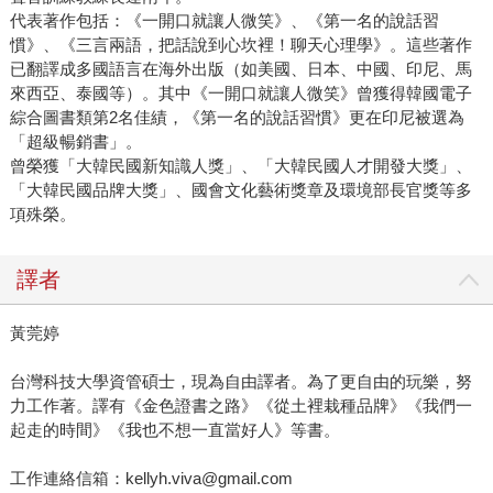
代表著作包括：《一開口就讓人微笑》、《第一名的說話習
慣》、《三言兩語，把話說到心坎裡！聊天心理學》。這些著作
已翻譯成多國語言在海外出版（如美國、日本、中國、印尼、馬
來西亞、泰國等）。其中《一開口就讓人微笑》曾獲得韓國電子
綜合圖書類第2名佳績，《第一名的說話習慣》更在印尼被選為
「超級暢銷書」。
曾榮獲「大韓民國新知識人獎」、「大韓民國人才開發大獎」、
「大韓民國品牌大獎」、國會文化藝術獎章及環境部長官獎等多
項殊榮。
譯者
黃莞婷
台灣科技大學資管碩士，現為自由譯者。為了更自由的玩樂，努
力工作著。譯有《金色證書之路》《從土裡栽種品牌》《我們一
起走的時間》《我也不想一直當好人》等書。
工作連絡信箱：kellyh.viva@gmail.com