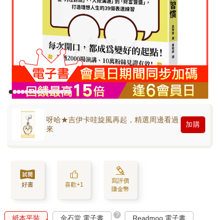
呀哈★吉伊卡哇旋風再起，精選周邊看過
加購
來
寫評價
好書
喜歡+1
賺金幣
?
紙本平裝
金石堂 電子書
Readmoo 電子書