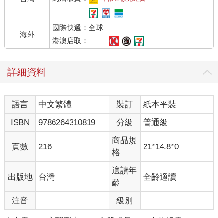
的障礙物。反之，他們會告訴自己「沿著路線前進」，那一瞬
間，他們眼前就會清晰浮現自己必須前行的路。
國際快遞：全球
同理，你對自己說的話決定了你將看到怎樣的世界，也會影響你
海外
的行為表現。言語中，不僅蘊含化解當前困境的力量，更隱藏足
港澳店取：
以扭轉人生的力量。
一九九〇年代，有個被譽為披頭四之後英國最偉大的、風靡全球
詳細資料
的樂團，那就是綠洲合唱團（Oasis）。不過，帶領這個樂團的英
國作曲家兼吉他手諾爾．蓋勒格（Noel Thomas David
Gallagher），他的童年歲月卻極為坎坷，小時候長期被父親家
語言
中文繁體
裝訂
紙本平裝
暴，曾被毆打到昏迷不醒，連鼻子都斷了兩次。也許正是因為這
樣的成長環境，少年諾爾成了問題學生。雪上加霜的是，約莫十
ISBN
9786264310819
分級
普通級
五歲時，他還被學校開除。為了養活自己，不到二十歲就輾轉於
麵包店、洗衣店、工地等地方，到處打工。
商品規
頁數
216
21*14.8*0
這樣的他是怎麼成為舉世矚目的音樂巨星呢？當電視節目的主持
格
人詢問他成功的祕訣時，他回答道：
適讀年
出版地
台灣
全齡適讀
我始終相信人生是美好的。每天早上睜開眼睛，我都會對自己
齡
說：「今天心情太棒了！說不定會有好事發生！」
注音
級別
諾爾的人生確實如他所言，朝著樂觀的方向不斷前進。儘管他有