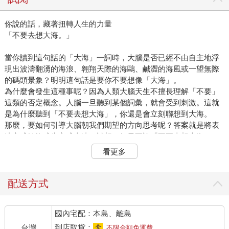
你說的話，藏著扭轉人生的力量
「不要去想大海。」
當你讀到這句話的「大海」一詞時，大腦是否已經不由自主地浮
現出波濤翻湧的海浪、翱翔天際的海鷗、鹹澀的海風或一望無際
的碼頭景象？明明這句話是要你不要想像「大海」。
為什麼會發生這種事呢？因為人類大腦天生不擅長理解「不要」
這類的否定概念。人腦一旦聽到某個詞彙，就會受到刺激。這就
是為什麼聽到「不要去想大海」，你還是會立刻聯想到大海。
那麼，要如何引導大腦朝我們期望的方向思考呢？答案就是將表
達方式轉換成肯定式表達。試想，如果不說「不要去想大海」，
而是說「請想像山嶺」，會發生什麼事呢？那一瞬間，我們的大
看更多
腦就會浮現穿透濃綠樹蔭灑落的斑駁陽光、悄然綻放的花朵、潺
潺溪流和芬芳的泥土氣息。我們自然而然地不會去想大海了。
有人將這個原理化為武器，那就是滑雪選手們。當滑雪選手以時
配送方式
速超過一百五十公里從積滿皚皚白雪的雪山俯衝而下，同時需要
穿越重重障礙物，精確沿著指定路線疾馳前進。他們之所以能夠
國內宅配：本島、離島
迅速且精準滑行，全靠「正向語言」。他們絕對不會在心中默唸
「不能撞上障礙物」，因為這種念頭只會讓他們專注於妨礙前行
到店取貨：
台灣
不限金額免運費