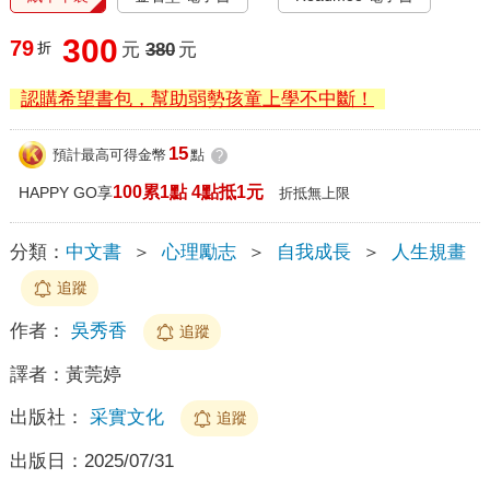
300
79
折
元
380
元
認購希望書包，幫助弱勢孩童上學不中斷！
15
預計最高可得金幣
點
?
100累1點 4點抵1元
HAPPY GO享
折抵無上限
分類：
中文書
＞
心理勵志
＞
自我成長
＞
人生規畫
追蹤
作者：
吳秀香
追蹤
譯者：
黃莞婷
出版社：
采實文化
追蹤
出版日：
2025/07/31