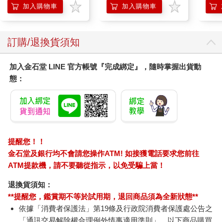
在經歷幾年的空白期後，年屆三十的阿里重返賽場，他的話語依
加入購物車
加入購物車
然有力。面對四十連勝的美國重量級冠軍喬治．福爾曼（George
Edward Foreman），賽前，阿里再次預言：「為了證明我有多偉
大，我會在第八回合結束比賽。」結果真如他所說，他真的在第
您可能也需要
八回合擊敗了比自己年輕七歲的福爾曼，取得勝利。
人們見證他不斷讓預言成真，嘴巴擁有改變現實的驚人力量，於
是結合了他的家鄉之名，替他取了個綽號「路易維爾的大嘴
巴」。當記者詢問獲勝祕訣時，他答道：「我有一半的勝利，不
靠拳頭靠話語。」
我也親身體驗過言語的力量。小時候，我的父母在鞋廠工作維持
生計。我們家一直都很貧窮，住在鐵路旁破舊的公寓，每天都要
忍受震耳欲聾的火車聲。那時的我既沒有特別擅長的事情，也沒
有任何夢想。但媽媽總是不吝鼓勵我要「活得幸福」，我到現在
仍謹記這句話，就像心中的基石一樣。
【針織手提包】2入組
【針織手提包】3入組
生活
當我踏上專業講師之路，身邊沒有一個人看好我。因為我既沒有
手提袋 高磅數針織包
手提袋 高磅數針織包
拉鍊
值得炫耀的學歷，也沒有出眾的外表。但在媽媽的鼓勵下，我始
飲料袋 收納袋 禮物袋
飲料袋 收納袋 禮物袋
藥品
225
255
終抱持著樂觀的心態，在心裡不斷對自己喊著：
38
折
特價
元
0.3
折
特價
元
54
折
袋(
「總有一天，我一定要讓人們看到我成為明星講師的樣子。」
藥物
加入購物車
加入購物車
這句話成了強大的咒語，我原本連在偏鄉都接不到一場講座，經
救避
過不斷蛻變後成為全國知名的心理溝通術王牌講師。之後，我受
旅行
邀到許多企業、機關與大學演講，也多次參加各種電視節目，並