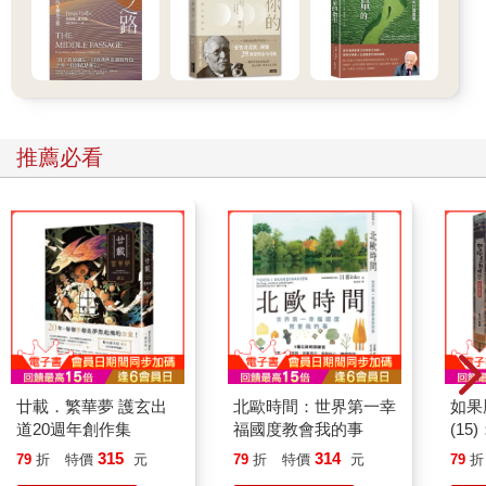
這段訪問經媒體報導，標題正是「重要的是一顆百折不屈的
心」。奇蹟，就從這一刻開始。Deft和DRX戰隊勢如破竹，連戰
皆捷。無論是衛冕戰隊還是被看好奪冠的勁敵，都無法撼動他們
的「不屈之心」。Deft更是用實際行動兌現了自己說過的話，成
功高舉世界冠軍獎盃。
這句話帶來的奇蹟並未止於電競界，參加卡達世界盃的太極戰士
推薦必看
──韓國國家代表隊球員同樣成了奇蹟的主角。在確定晉級十六強
賽後，曹圭成選手在採訪中表示：「無論是落後或領先，每當我
默唸那句話，我就能再多跑一步。」孫興慜選手也不吝讚美地
說：「那句話影響了比賽走向，是非常帥氣的一句話。」重要的
是不屈的心。這句話中蘊含的魔力，帶領他們走向奇蹟般的耀眼
勝利。
美國傳奇拳擊英雄穆罕默德．阿里（Muhammad Ali）也是典型例
子。在他還是個籍籍無名的小人物時，他總把「我會成為最強
的！我就是最強的！」掛在嘴邊，媒體當時只覺得他是個吹牛大
王。不過，阿里的表現卻跌破所有人眼鏡。原以為他只是個愛耍
嘴皮子的小毛頭，沒想到他竟然真的接連擊倒眾多職業拳擊高
廿載．繁華夢 護玄出
北歐時間：世界第一幸
如果
手。一九六二年，在與美國世界輕量級拳王阿奇．摩爾（Archie
道20週年創作集
福國度教會我的事
(1
Moore）交手前，他放話：「我會在第四回合KO他！」而在隨後
貓漫
315
314
79
折
特價
元
79
折
特價
元
79
折
的比賽中，阿里果真在第四回合KO對手。