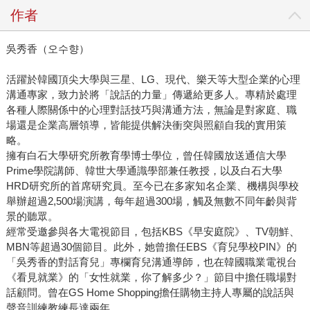
作者
吳秀香（오수향）
活躍於韓國頂尖大學與三星、LG、現代、樂天等大型企業的心理
溝通專家，致力於將「說話的力量」傳遞給更多人。專精於處理
各種人際關係中的心理對話技巧與溝通方法，無論是對家庭、職
場還是企業高層領導，皆能提供解決衝突與照顧自我的實用策
略。
擁有白石大學研究所教育學博士學位，曾任韓國放送通信大學
Prime學院講師、韓世大學通識學部兼任教授，以及白石大學
HRD研究所的首席研究員。至今已在多家知名企業、機構與學校
舉辦超過2,500場演講，每年超過300場，觸及無數不同年齡與背
景的聽眾。
經常受邀參與各大電視節目，包括KBS《早安庭院》、TV朝鮮、
MBN等超過30個節目。此外，她曾擔任EBS《育兒學校PIN》的
「吳秀香的對話育兒」專欄育兒溝通導師，也在韓國職業電視台
《看見就業》的「女性就業，你了解多少？」節目中擔任職場對
話顧問。曾在GS Home Shopping擔任購物主持人專屬的說話與
聲音訓練教練長達兩年。