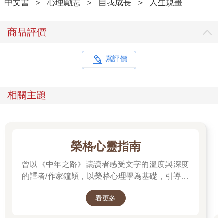
中文書
＞
心理勵志
＞
自我成長
＞
人生規畫
著悲慘又黑暗的童年，但他每天早晨對自己說的那些正向話語，
日積月累地改變了他的心態，徹底扭轉了他所處世界的樣貌。
倘若沒有那些如咒語般反覆唸著的「魔法話語」，他是否還能創
商品評價
作出那般甜美輕快的旋律？他是否還能從不幸中拯救自己，並贏
得無數人的喜愛呢？
如果你也想像諾爾一樣讓人生有所轉變，那就先對自己說一句：
寫評價
「一切都會順利的！」正如這本書所傳達的訊息，本書將透過各
種案例和故事，告訴你如何修正負面的表達方式，用正向的語言
和思維改造自己。透過本書，你將學會建立自信、經營人際關
相關主題
係、在職場中脫穎而出並致富，還有掌握人生重心並規劃未來的
方法。
一旦養成正向表達的習慣，我們的人生就會產生翻天覆地的轉
變。變化不是特定人士的專利，每個人都有機會體驗這樣的轉
變。不需要其他技巧或訣竅，只要開口說出正面的話語就事半功
榮格心靈指南
倍。我們的大腦會自然而然地開始用全新的角度審視現實，並主
曾以《中年之路》讓讀者感受文字的溫度與深度
動尋找出路。在身處絕境的時候，能找到出路的人，正是那些始
終相信必定有活路，並努力尋找的人。
的譯者/作家鐘穎，以榮格心理學為基礎，引導你
你準備好要改變人生了嗎？若你已經下定決心就別再遲疑，翻開
探索內在衝突與自我認識。在忙碌與外界期待之
下一頁吧。倘若讀完這本書的你，學會將自己的言語轉化成正向
看更多
間，你是否忘了真正的自己？文字溫柔卻不逃避
表達，掌握改變人生的力量，身為作者的我將感到無比欣慰。
現實，每一章都像一面鏡子，映照出你未曾察覺