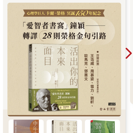
的自己……想知道如何開始這段心靈旅程嗎？
一句話，帶來奇蹟般的勝利
「重要的是一顆百折不屈的心。」
二〇〇二年，讓韓國全國人民又哭又笑的美好奇蹟，可以說都始
於這短短的一句話。同年，在卡達世界盃小組賽，韓國國家代表
隊爆冷門，擊敗強敵葡萄牙後，韓國國家隊驕傲高舉的太極旗上
也寫著這句話。儘管主力球員連續負傷，再加上葡萄牙籍總教練
保羅．本托（Paulo Bento）領紅牌離場等諸多不利情況，但韓國
國家隊所展現出的「不屈之心」已足以讓所有韓國人熱血沸騰。
這句奇蹟般的話語，出自電玩《英雄聯盟》（League of
Legends）的韓國職業選手Deft（金赫奎）。在這個以職涯短暫著
稱的電競世界裡，金赫奎堅持了整整十年，一路保持亮眼戰績，
卻總與世界冠軍擦肩而過。
他效力的戰隊DRX也是如此。每逢《英雄聯盟》世界大賽開打，
DRX總被視為實力最弱的隊伍。雪上加霜的是，首戰失利後，外
界紛紛冷嘲熱諷，斷言他們很快就會被淘汰出局。然而，在首戰
結束後，面對記者詢問戰敗感想時，Deft堅定地回答：
今天雖然輸了，但只要我們自己不崩潰，一定有機會反敗為勝！