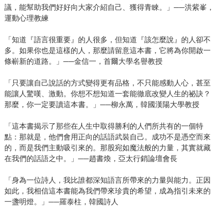
議，能幫助我們好好向大家介紹自己、獲得青睞。」──洪紫峯，
運動心理教練
「知道『語言很重要』的人很多，但知道『該怎麼說』的人卻不
多。如果你也是這樣的人，那麼請留意這本書，它將為你開啟一
條嶄新的道路。」──金信一，首爾大學名譽教授
「只要讓自己說話的方式變得更有品格，不只能感動人心，甚至
能讓人驚嘆、激動。你想不想知道一套能徹底改變人生的祕訣？
那麼，你一定要讀這本書。」──柳永萬，韓國漢陽大學教授
「這本書揭示了那些在人生中取得勝利的人們所共有的一個特
點：那就是，他們會用正向的話語武裝自己。成功不是憑空而來
的，而是我們主動吸引來的。那股宛如魔法般的力量，其實就藏
在我們的話語之中。」──趙書煥，亞太行銷論壇會長
「身為一位詩人，我比誰都深知語言所帶來的力量與能力。正因
如此，我相信這本書能為我們帶來珍貴的希望，成為指引未來的
一盞明燈。」──羅泰柱，韓國詩人