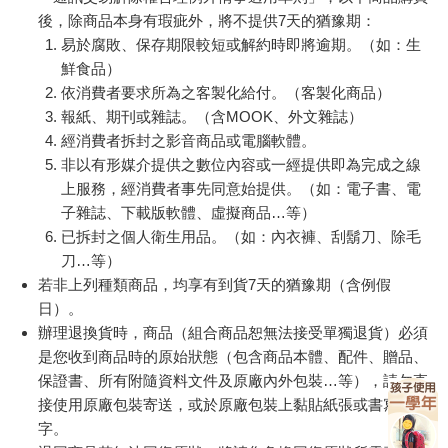
訂購/退換貨須知
受邀出席全國各地的名人講座中擔任講者。
記住，隨口說的話，往往說完就沒了，毫無份量也無法留下任何
影響。反之，飽含真心的言語凝聚著強大的能量。這股能量將一
加入金石堂 LINE 官方帳號『完成綁定』，隨時掌握出貨動
百八十度扭轉充滿絕望與失望的現實。我再次強調：言語確實擁
態：
有改變現實的力量。
科學實證：靠言語就能喚醒大腦潛能
Deft選手、拳王穆罕默德．阿里，還有我自己，都曾憑藉言語的
力量，改變了現實。這一切是如何發生的？有人或許會嗤之以
鼻，認為這一切不過只是巧合，但我認為這絕非偶然。言語中確
提醒您！！
實蘊藏著改變現實的力量，許多研究與理論都證實了這一點。
金石堂及銀行均不會請您操作ATM! 如接獲電話要求您前往
第一個理論依據，來自美國作家安東尼．羅賓（Anthony
ATM提款機，請不要聽從指示，以免受騙上當！
Robbins）強調的神經語言程式學（Neuro-Linguistic
Programming， NLP）。NLP理論認為，只要系統性地分析人的
退換貨須知：
言語和行為，再搭配特定技巧，就能有效達成目標。這個理論的
**提醒您，鑑賞期不等於試用期，退回商品須為全新狀態**
核心是神經系統與語言的緊密連結。根據NLP理論，只需要讓我
依據「消費者保護法」第19條及行政院消費者保護處公告之
們的言語變得正向積極，就能激發內在的卓越潛能。
「通訊交易解除權合理例外情事適用準則」，以下商品購買
NLP理論的基礎源自於大腦的運作方式。大腦本質上是無法區分
後，除商品本身有瑕疵外，將不提供7天的猶豫期：
現實和想像的錯覺集合體。因此，即便只是想像自己在吃檸檬，
易於腐敗、保存期限較短或解約時即將逾期。（如：生
口腔內就會像真的吃檸檬一樣分泌唾液。同理，單純幻想與戀人