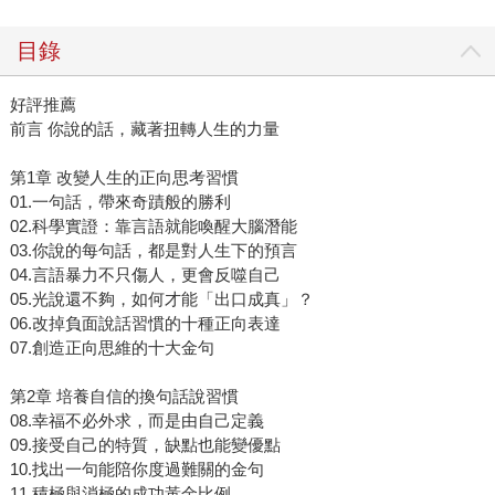
目錄
好評推薦
前言 你說的話，藏著扭轉人生的力量
第1章 改變人生的正向思考習慣
01.一句話，帶來奇蹟般的勝利
02.科學實證：靠言語就能喚醒大腦潛能
03.你說的每句話，都是對人生下的預言
04.言語暴力不只傷人，更會反噬自己
05.光說還不夠，如何才能「出口成真」？
06.改掉負面說話習慣的十種正向表達
07.創造正向思維的十大金句
第2章 培養自信的換句話說習慣
08.幸福不必外求，而是由自己定義
09.接受自己的特質，缺點也能變優點
10.找出一句能陪你度過難關的金句
11.積極與消極的成功黃金比例