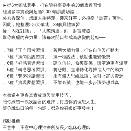
►從6大領域著手，打造讓好事發生的39個表達習慣
經過多年實踐與超過2,000場演講驗證，
吳秀香深信，想讓人生轉運、迎來好事，必須從「語言」著手。
因此，她整理出6大領域、39個具體練習，
從「內在對話」、「人際溝通」到「財富豐盛」，
幫你喚醒內在力量，讓每次開口都成為改變的起點──
．7種「正向思考習慣」：善用大腦力量，打造自信與行動力
．7種「換句話說習慣」：換一種說法，缺點也能變優勢
．6種「好感表達習慣」：建立信任、修復關係，讓溝通更有溫度
．6種「轉念思考習慣」：將悲觀、焦慮轉化為推進人生的動力
．6種「豐盛說話習慣」：用有錢人思維說話，吸引財富與資源
．7種「實現夢想習慣」：不靠奇蹟，也能一步步讓夢想成真
本書還有更多真實故事與實用技巧，
陪你練習一次次語言的選擇，打造你的理想人生。
讓你說出口的每一句話，都為你召喚好事發生！
感動推薦
王意中｜王意中心理治療所所長／臨床心理師