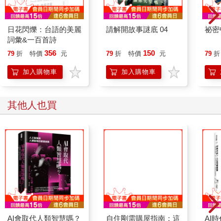
日花閃爍：台語的美麗
請解開故事謎底 04
祕密
詞彙&一百首詩
356
150
79
折
特價
元
79
折
特價
元
79
折
加入購物車
加入購物車
其他人也買
AI會取代人類智慧嗎？
自住剛需購屋指南：這
AI