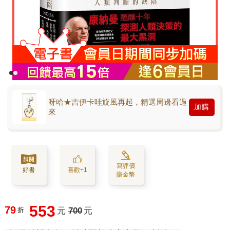
呀哈★吉伊卡哇旋風再起，精選周邊看過
加購
來
寫評價
好書
喜歡+1
賺金幣
553
79
折
元
700
元