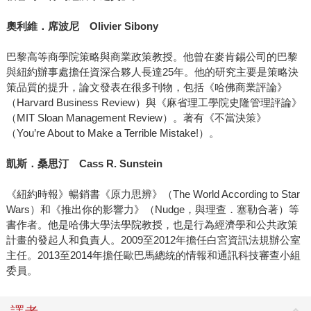
奧利維．席波尼 Olivier Sibony
巴黎高等商學院策略與商業政策教授。他曾在麥肯錫公司的巴黎
與紐約辦事處擔任資深合夥人長達25年。他的研究主要是策略決
策品質的提升，論文發表在很多刊物，包括《哈佛商業評論》
（Harvard Business Review）與《麻省理工學院史隆管理評論》
（MIT Sloan Management Review）。著有《不當決策》
（You’re About to Make a Terrible Mistake!）。
凱斯．桑思汀 Cass R. Sunstein
《紐約時報》暢銷書《原力思辨》（The World According to Star
Wars）和《推出你的影響力》（Nudge，與理查．塞勒合著）等
書作者。他是哈佛大學法學院教授，也是行為經濟學和公共政策
計畫的發起人和負責人。2009至2012年擔任白宮資訊法規辦公室
主任。2013至2014年擔任歐巴馬總統的情報和通訊科技審查小組
委員。