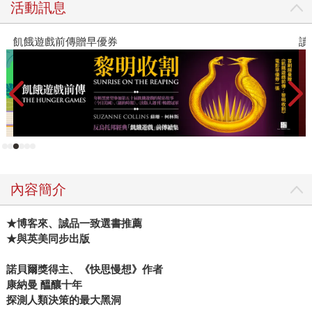
活動訊息
讀懂全球首富極限思維
高
者
內容簡介
★博客來、誠品一致選書推薦
★與英美同步出版
諾貝爾獎得主、《快思慢想》作者
康納曼 醞釀十年
探測人類決策的最大黑洞