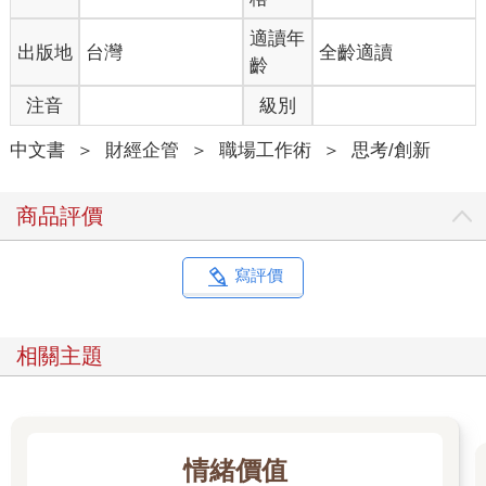
利審查人大有關係。」從公平的角度來看，這點顯然讓人不安。
適讀年
出版地
台灣
全齡適讀
組織要如何提升專業人員的判斷品質？尤其是，組織要如何減少
齡
判斷的雜訊？必要的第一步就是讓組織體認到，專業判斷裡的雜
注音
級別
訊是值得注意的議題。為了立刻切入重點，我們建議做個雜訊審
查，讓多個個別判斷者判斷同一個問題。他們的判斷變異就是雜
中文書
＞
財經企管
＞
職場工作術
＞
思考/創新
訊。在一些案例裡，這種變異可以歸因為能力不足：有些判斷者
知道自己在說什麼，有些則否。如果存在這種能力落差（不管是
在普遍的案例，或是在某些類型的案例），當然應該優先提升不
商品評價
足的能力。但是，一如我們看到的，即使是有能力，而且訓練有
素的專業人士，他們的判斷也可能會有大量雜訊。
如果系統雜訊的數量多到值得處理，你應該把「以規則或演算法
寫評價
來取代判斷」列入考慮的選項，因為這麼做能完全消除雜訊。但
是規則有自己的問題，而即使是對人工智慧最狂熱的信徒都會同
意，演算法不是（也不會很快成為）完全取代人類判斷力的替代
相關主題
品。
當然，一個提升判斷力的合理方法就是挑選最好的人類判斷者。
在靶場上，有些射擊手的瞄準能力特別優越。任何專業判斷工作
也是如此：能力最好的人，雜訊少，偏誤也少。如何找到最佳的
判斷者？有時想也知道，如果你想要解答的是西洋棋問題，就去
情緒價值