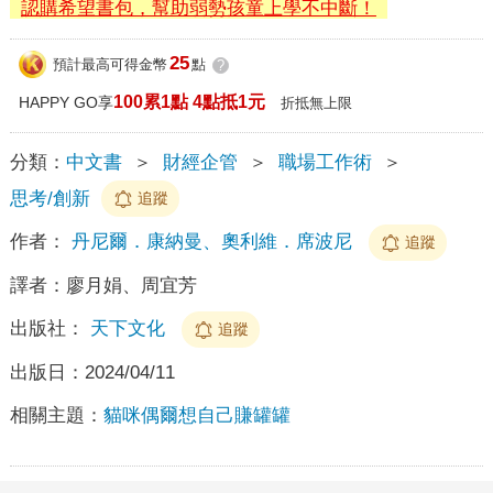
認購希望書包，幫助弱勢孩童上學不中斷！
25
預計最高可得金幣
點
?
100累1點 4點抵1元
HAPPY GO享
折抵無上限
分類：
中文書
＞
財經企管
＞
職場工作術
＞
思考/創新
追蹤
作者：
丹尼爾．康納曼、奧利維．席波尼
追蹤
譯者：
廖月娟、周宜芳
出版社：
天下文化
追蹤
出版日：
2024/04/11
相關主題：
貓咪偶爾想自己賺罐罐