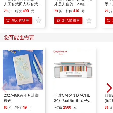
人工智慧與人類智慧的
才是人住的！20種爛
學：拒
雙重謎團
格局大公開，Sway寫
用一
490
410
79
折
特價
元
79
折
特價
元
79
折
給你的買房護身符
啟你
加入購物車
加入購物車
您可能也需要
穎寶
(5台
2027-48K跨年月計畫
卡達CARAN D'ACHE
櫻色
849 Paul Smith 原子筆
ED.5 條紋銀
49
2560
65
折
特價
元
特價
元
89
折