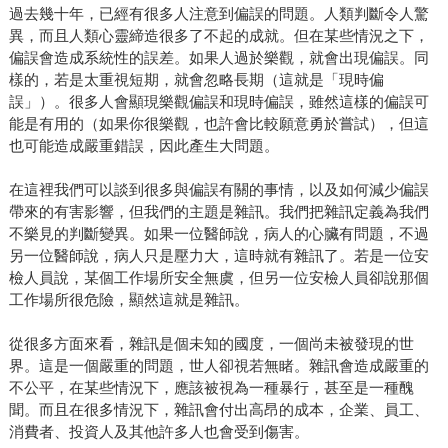
過去幾十年，已經有很多人注意到偏誤的問題。人類判斷令人驚
異，而且人類心靈締造很多了不起的成就。但在某些情況之下，
偏誤會造成系統性的誤差。如果人過於樂觀，就會出現偏誤。同
樣的，若是太重視短期，就會忽略長期（這就是「現時偏
誤」）。很多人會顯現樂觀偏誤和現時偏誤，雖然這樣的偏誤可
能是有用的（如果你很樂觀，也許會比較願意勇於嘗試），但這
也可能造成嚴重錯誤，因此產生大問題。
在這裡我們可以談到很多與偏誤有關的事情，以及如何減少偏誤
帶來的有害影響，但我們的主題是雜訊。我們把雜訊定義為我們
不樂見的判斷變異。如果一位醫師說，病人的心臟有問題，不過
另一位醫師說，病人只是壓力大，這時就有雜訊了。若是一位安
檢人員說，某個工作場所安全無虞，但另一位安檢人員卻說那個
工作場所很危險，顯然這就是雜訊。
從很多方面來看，雜訊是個未知的國度，一個尚未被發現的世
界。這是一個嚴重的問題，世人卻視若無睹。雜訊會造成嚴重的
不公平，在某些情況下，應該被視為一種暴行，甚至是一種醜
聞。而且在很多情況下，雜訊會付出高昂的成本，企業、員工、
消費者、投資人及其他許多人也會受到傷害。