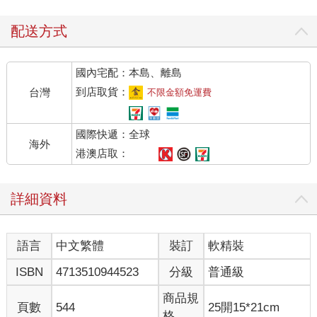
一批軟體開發人員在不同的日子評估同一個專案的完成時間，這
些人員預估的時數平均差異為71％。
配送方式
․政治庇護的決定充滿雜訊。尋求政治庇護的人是否能得到允許進
入美國，就跟買彩券差不多。一項隨機將案件分配給不同法官的
國內宅配：本島、離島
研究發現，一位法官允許5％的案件通過，另一位法官則允許88％
的案件通過。這項研究的標題說明了一切：〈難民的輪盤賭
到店取貨：
台灣
不限金額免運費
注〉。（我們還會在本書中看到很多輪盤賭注。）
․人事決定充滿雜訊。不同面試官對同一個應徵者的評價可能天差
國際快遞：全球
地遠。同一個員工的績效考核，可能因為打考績的主管不同而有
海外
很大的差異。
港澳店取：
․保釋裁定充滿雜訊。被告是否獲准保釋或入獄等候審判，關鍵在
於最後審理的法官。有些法官比較寬容，有些則比較嚴格。不同
詳細資料
法官對於哪些被告可能逃亡或再犯的評估也會天差地遠。
․法醫鑑定充滿雜訊。一般人以為指紋鑑定百分之百準確。但指紋
鑑定人員在判斷犯罪現場發現的指紋，是否與某一個嫌犯的指紋
語言
中文繁體
裝訂
軟精裝
吻合，可能有很大的差異。不只是不同的專家意見不一，即使是
同一個專家看同一枚指紋，可能也會因為情況不同而有不同的看
ISBN
4713510944523
分級
普通級
法。其他法醫鑑定領域，甚至DNA分析，也有類似的問題。
․專利授予的決定充滿雜訊。以申請專利為題的一篇頂尖研究報告
商品規
頁數
544
25開15*21cm
的作者揭露其中涉及的雜訊：「專利局授予某項專利與否，與專
格