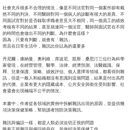
社會充斥很多不合理的情況，像是不同法官對同一個案件卻有截
然不同的判決、不同醫師對同一個病人的診斷有很大的差異、不
同面試官對於是否錄取求職者意見大不相同，同一個員工的績效
考核有不同的結果，甚至就連同一個法官、醫師與面試官在不同
的時間也會做出不同的判斷。為什麼會這樣？
因為，只要有判斷，就會有「雜訊」
而且在日常生活中，雜訊比你以為的還要多
丹尼爾．康納曼、奧利維．席波尼、凱斯．桑思汀三位行為科學
家發現，在經營管理、醫學、法律、經濟預測、法醫鑑識、保
釋、兒童保護、策略、績效評估、個人選擇等領域，都看得到雜
訊，但是一般人和組織都沒有意識到這個問題，結果是付出高昂
的代價、企業有更大的隱藏成本、公共安全與衛生受到影響、社
會還會出現極端不公平的情況。
本書中，作者從各領域的實例中拆解雜訊出現的原因，並提供幾
項決策保健策略，幫助讀者預防決策雜訊。
雜訊與偏誤一樣，都是人類必須迫切正視的問題
唯有正視雜訊與偏誤的存在，並做好決策保健工作