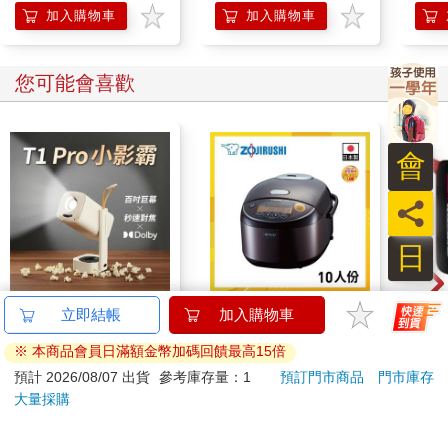
加入購物車
加入購物車
您可能會喜歡
員
日
Yaber T1 PRO 小影霸
【ZOJIRUSHI 象印】
悠遊
立即結帳
加入購物車
便攜式 180° 旋轉智能
10人份多段式壓力IH
（內
※ 本商品會員日滿額金幣加碼回饋最高15倍
投影機
微電腦電子鍋(NP-
7680
11990
特價
元
特價
元
特價
8990
15999
ZAF18)
預計 2026/08/07 出貨
參考庫存量：1
預訂門市商品
門市庫存
大量採購
加入購物車
加入購物車