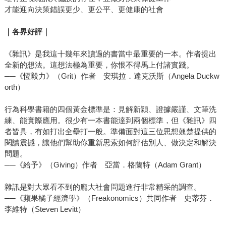
才能迎向決策錯誤更少、更公平、更健康的社會
｜各界好評｜
《雜訊》是我這十幾年來讀過的書當中最重要的一本。作者提出
全新的想法。這想法極為重要，你恨不得馬上付諸實踐。
──《恆毅力》（Grit）作者 安琪拉．達克沃斯（Angela Duckw
orth）
行為科學書籍的四個黃金標準是：見解新穎、證據嚴謹、文筆洗
練、能實際應用。很少有一本書能達到兩個標準，但《雜訊》四
者皆具，有如打出全壘打一般。準備面對這三位思想翹楚提供的
閱讀震撼，讓他們幫助你重新思索如何評估別人、做決定和解決
問題。
──《給予》（Giving）作者 亞當．格蘭特（Adam Grant）
雜訊是對大眾看不到的龐大社會問題進行非常精采的調查。
──《蘋果橘子經濟學》（Freakonomics）共同作者 史蒂芬．
李維特（Steven Levitt）