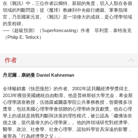
在《雜訊》中，三位作者以獨特、新穎的角度，切入人類在各個
領域的判斷問題：從《魔球》教練到中央銀行總裁、軍事指揮
官，乃至國家元首。《雜訊》是一項偉大的成就，是心理學領域
的里程碑。
──《超級預測》（Superforecasting）作者 菲利普．泰特洛克
（Philip E. Tetlock）
作者
丹尼爾．康納曼 Daniel Kahneman
全球暢銷書《快思慢想》的作者、2002年諾貝爾經濟學獎得主、
2013年獲頒美國總統自由勳章。他是普林斯頓大學尤金．希金斯
心理學講座教授，伍德羅威爾森學院公共事務教授，曾榮獲多項
獎章，包括美國心理學學會頒贈的心理學終身貢獻獎。他在心理
學上的成就是挑戰判斷與決策的理性模式，被公認為「繼佛洛依
德之後，當代最偉大的心理學家」。他的跨領域研究對經濟學、
醫學、政治、社會學、社會心理學、認知科學皆具深遠的影響，
被譽為「行為經濟學之父」。