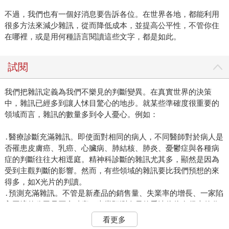
不過，我們也有一個好消息要告訴各位。在世界各地，都能利用
很多方法來減少雜訊，從而降低成本，並提高公平性，不管你住
在哪裡，或是用何種語言閱讀這些文字，都是如此。
試閱
我們把雜訊定義為我們不樂見的判斷變異。在真實世界的決策
中，雜訊已經多到讓人怵目驚心的地步。就某些準確度很重要的
領域而言，雜訊的數量多到令人憂心。例如：
․醫療診斷充滿雜訊。即使面對相同的病人，不同醫師對於病人是
否罹患皮膚癌、乳癌、心臟病、肺結核、肺炎、憂鬱症與各種病
症的判斷往往大相逕庭。精神科診斷的雜訊尤其多，顯然是因為
受到主觀判斷的影響。然而，有些領域的雜訊要比我們預想的來
得多，如X光片的判讀。
․預測充滿雜訊。不管是新產品的銷售量、失業率的增長、一家陷
入困境的公司是否會破產，專業預測人員的看法往往有很大的分
歧。其實，他們對每一件事的預測都是如此不同；而且不但不同
看更多
預測人員的意見迥異，他們甚至可能不同意自己的看法。例如同