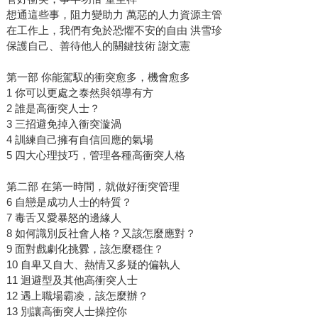
想通這些事，阻力變助力 萬惡的人力資源主管
在工作上，我們有免於恐懼不安的自由 洪雪珍
保護自己、善待他人的關鍵技術 謝文憲
第一部 你能駕馭的衝突愈多，機會愈多
1 你可以更處之泰然與領導有方
2 誰是高衝突人士？
3 三招避免掉入衝突漩渦
4 訓練自己擁有自信回應的氣場
5 四大心理技巧，管理各種高衝突人格
第二部 在第一時間，就做好衝突管理
6 自戀是成功人士的特質？
7 毒舌又愛暴怒的邊緣人
8 如何識別反社會人格？又該怎麼應對？
9 面對戲劇化挑釁，該怎麼穩住？
10 自卑又自大、熱情又多疑的偏執人
11 迴避型及其他高衝突人士
12 遇上職場霸凌，該怎麼辦？
13 別讓高衝突人士操控你