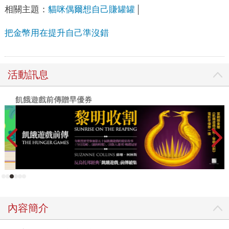
相關主題：
貓咪偶爾想自己賺罐罐
把金幣用在提升自己準沒錯
活動訊息
飢餓遊戲前傳贈早優券
讀
內容簡介