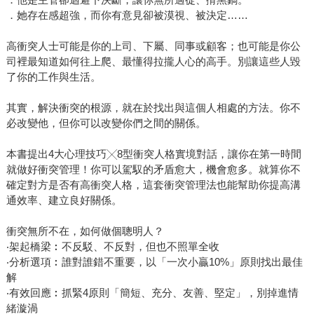
．她存在感超強，而你有意見卻被漠視、被決定……
高衝突人士可能是你的上司、下屬、同事或顧客；也可能是你公
司裡最知道如何往上爬、最懂得拉攏人心的高手。別讓這些人毀
了你的工作與生活。
其實，解決衝突的根源，就在於找出與這個人相處的方法。你不
必改變他，但你可以改變你們之間的關係。
本書提出4大心理技巧╳8型衝突人格實境對話，讓你在第一時間
就做好衝突管理！你可以駕馭的矛盾愈大，機會愈多。就算你不
確定對方是否有高衝突人格，這套衝突管理法也能幫助你提高溝
通效率、建立良好關係。
衝突無所不在，如何做個聰明人？
‧架起橋梁︰不反駁、不反對，但也不照單全收
‧分析選項︰誰對誰錯不重要，以「一次小贏10%」原則找出最佳
解
‧有效回應︰抓緊4原則「簡短、充分、友善、堅定」，別掉進情
緒漩渦