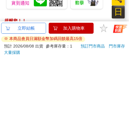
日
提醒您！！
金石堂及銀行均不會請您操作ATM! 如接獲電話要求您前往
立即結帳
加入購物車
ATM提款機，請不要聽從指示，以免受騙上當！
※ 本商品會員日滿額金幣加碼回饋最高15倍
退換貨須知：
預計 2026/08/08 出貨
參考庫存量：1
預訂門市商品
門市庫存
大量採購
**提醒您，鑑賞期不等於試用期，退回商品須為全新狀態**
依據「消費者保護法」第19條及行政院消費者保護處公告之
「通訊交易解除權合理例外情事適用準則」，以下商品購買
後，除商品本身有瑕疵外，將不提供7天的猶豫期：
易於腐敗、保存期限較短或解約時即將逾期。（如：生
鮮食品）
依消費者要求所為之客製化給付。（客製化商品）
報紙、期刊或雜誌。（含MOOK、外文雜誌）
經消費者拆封之影音商品或電腦軟體。
非以有形媒介提供之數位內容或一經提供即為完成之線
上服務，經消費者事先同意始提供。（如：電子書、電
子雜誌、下載版軟體、虛擬商品…等）