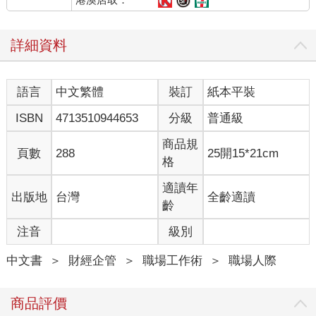
你需要更精準有效的方法，來辨識高衝突人士的行為模式，這本
書能幫助你；更重要的，運用以下技巧，可在第一時間做好衝突
詳細資料
管理︰
•搭起橋梁︰讓有情緒的人冷靜下來，最忌諱讓對方覺得「他們說
的，你都沒在聽」；搭起溝通橋梁的訣竅是不反駁、不反對，但
語言
中文繁體
裝訂
紙本平裝
也不照單全收。記住，你需要傾聽，但不必一直聽，以免他們講
不停。
ISBN
4713510944653
分級
普通級
•分析選項︰思考解決方法時，最忌諱陷入認為「明明自己沒錯，
就該理直氣壯」的執拗迴圈；分析最佳選項的訣竅是，接受「小
商品規
頁數
288
25開15*21cm
贏10%就好」，要智取不執拗，再依當時情況，歸納出你的最佳
格
選項。記住，平常就要練習，才能臨危不亂。
•有效回應︰回應攻擊時，最忌諱「節外生枝，再次激怒對方」；
適讀年
出版地
台灣
全齡適讀
回應敵意或錯誤訊息的訣竅是回應簡短、訊息充分、態度友善、
齡
立場堅定。記住，你也可以用新提案取代直接回應，不翻舊帳，
注音
級別
重點放未來，可有效解除對方的防禦心態。
•設立界限︰解決衝突時，最忌諱企圖「完全制勝」；對不當行為
中文書
＞
財經企管
＞
職場工作術
＞
職場人際
設立界限的訣竅是建立規則，並明確提出違法後果，不要指望完
全控制他們，能有效抑制他們的行為不再越界侵犯你就好。請記
住，翻轉他們的行為動機才有生機。
商品評價
其實，就算你不確定對方是否有高衝突人格，只要遇上難纏的