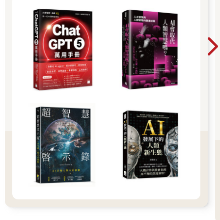
就能採取因應策略，見招拆招了。
對一直嫌你的主管，你該如何回話？對存在感超強的自戀狂同
事，如何設定界限？對自以為是的部屬，如何讓他心甘情願聽你
的？遇上不滿的顧客，又該如何快速安撫？……
我們從二十多年來的衝突調節經驗，研究出一套結合心理學與行
為科學，可有效駕馭高衝突的方法。多年來，我們已將這套方法
運用在各種工作場合，提供在種種困難時刻，你最需要的解危智
慧。
令人窒息的微管理
高衝突人士有哪些行為最讓你生氣或焦慮？如果高衝突人士是你
的直屬上司或部門主管，他做了什麼：把你的點子占為己有？對
你大吼大叫或是用不專業的態度跟你說話？對你或你負責的專案
進行讓人窒息的微管理？
你可能沒辦法改變這個人，但你一定可以找到方法，讓你們之間
的互動改善10%，小進展就可有效紓解你的壓力。
對令人窒息的微管理，有個相當好用的方法，是設定週會向你的
高衝突型上司報告最新工作進度。此方法有助你們以建設性方式
討論未來工作事項。
等取得他們的信任之後，再把週會改為一個月兩次，但每週仍提
供書面的進度報告。重點在於，如果你在這方面主動積極，高衝
突人士就不會那麼緊張，對於你們之間較少互動，也不會那麼難