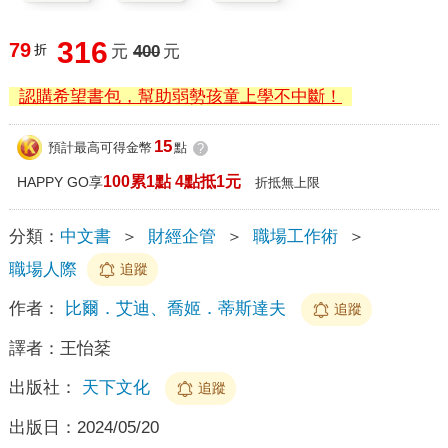
316
79
折
元
400
元
認購希望書包，幫助弱勢孩童上學不中斷！
15
預計最高可得金幣
點
?
100累1點 4點抵1元
HAPPY GO享
折抵無上限
分類：
中文書
＞
財經企管
＞
職場工作術
＞
職場人際
追蹤
作者：
比爾．艾迪、喬姬．蒂斯達夫
追蹤
譯者：
王怡棻
出版社：
天下文化
追蹤
出版日：
2024/05/20