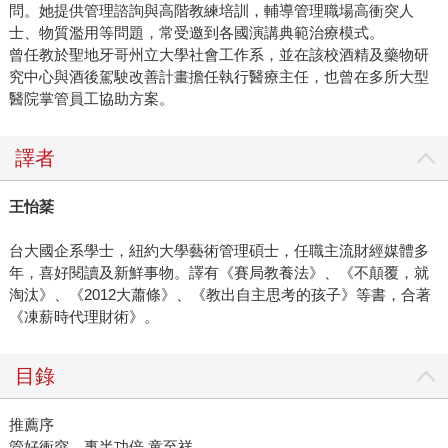
問。她提供管理諮詢與高階教練培訓，輔導管理職場高衝突人
士、物質濫用等問題，常受邀到各國演講典範治療模式。
曾任教於聖地牙哥州立大學社會工作系，並在該校酒精及藥物研
究中心與酒後駕駛改善計畫擔任執行醫療主任，也曾在多所大型
醫院掌管員工協助方案。
譯者
王怡棻
台大國企系學士，紐約大學藝術管理碩士，任職主流財經媒體多
年，喜好閱讀及新鮮事物。譯有《賽局教養法》、《不顛覆，就
淘汰》、《2012大蕭條》、《教出自主思考的孩子》等書，合著
《凍薪時代理財術》。
目錄
推薦序
管好衝突，事半功倍 童至祥