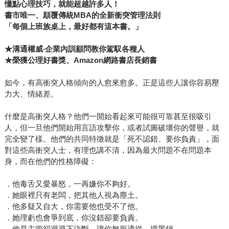
懂點心理技巧，就能超越許多人！
書市唯一、顛覆傳統MBA的全新衝突管理法則
「每個上班族桌上，最好都有這本書。」
★溝通權威‧企業內訓顧問教你駕馭各種人
★榮獲公理好書獎、Amazon網路書店長銷書
如今，有高衝突人格傾向的人愈來愈多。正是這些人讓你容易壓
力大、情緒差。
什麼是高衝突人格？他們一開始看起來可能很可靠甚至很吸引
人，但一旦他們開始用言語攻擊你，或者試圖破壞你的聲譽，就
完全變了樣。他們的共同特徵就是「死不認錯、要你負責」，面
對這些高衝突人士，有理也講不清，因為最大問題不在問題本
身，而在他們的性格障礙：
．他毒舌又愛暴怒，一再嫌你不夠好。
．她眼裡只有老闆，把其他人視為塵土。
．他多疑又自大，你需要他也受不了他。
．她理虧也會爭到底，你沒錯卻要負責。
．他是主管卻迴避下決斷，讓你無所適從、揹黑鍋。