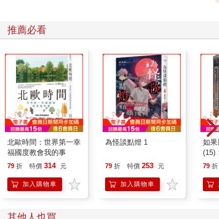
以忍受了。
但請切記︰沒有人喜歡被蒙蔽，如果遇到狀況，你沒有如實跟高
推薦必看
衝突人士報告，一旦他們發現，他們的防禦情緒就會被挑起。
不希望有人對你微管理，唯一方式就是建立信任，而最佳做法是
︰隨時讓他們知道最新進度。他們不會主動停止微管理，但可能
會轉移注意力，不再緊盯你，改去盯別人。
10%的改善，就能有效減輕你的壓力，進而強化你的應對能力，
有效迎戰高衝突人士的未來行為。把焦點放在小成功，你會明
白，即便高衝突人士的行為不會改變，但你的策略有助於改善你
們每天的互動。
以提案取代直接回應
你永遠可以把過去的問題，拿來當做改進未來的提案，但過去發
生的事，沒有比你現在要做的重要，所以請避免強調過去的問題
北歐時間：世界第一幸
為怪談點燈 1
如果
有多糟糕，因為對高衝突人士而言，這只會激起他們的防禦心
福國度教會我的事
(1
態。
貓漫
314
253
79
折
特價
元
79
折
特價
元
79
折
以下是提案的三個步驟：
提出建議：說明誰該做什麼、何時做以及在哪裡做。
加入購物車
加入購物車
讓對方提問：對方會問相關問題，提案者再進一步回答。
對方的回應：大致有三種，包括同意、反對，或「讓我再想
想」。若對方不接受你的提議，就換他提出新提案。用這個簡單
其他人也買