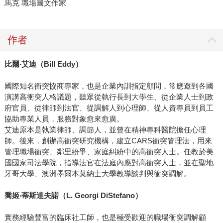
馬克 職場圖文作家
作者
比爾‧艾迪（Bill Eddy）
國際知名衝突協商專家，也是企業內訓指定顧問，常應邀到各國
演講高衝突人格議題，聽眾從執行長到大學生、從企業人士到政
府官員、從律師到法官、從調解人到心理師、從人資專員到員工
協助專業人員，服務對象愈來愈廣。
艾迪原本是執業律師、調節人，並曾在精神專科醫院擔任心理
師。後來，創辦高衝突研究機構，建立CARS衝突管理法，用來
管理職場衝突、鄰里紛爭、家庭糾紛中的高衝突人士。任教於美
國國家司法學院，指導法官在法庭內應對高衝突人士，並在聖地
牙哥大學、澳洲墨爾本莫納士大學教導談判與衝突調解。
喬姬‧蒂斯達夫諾（L. Georgi DiStefano）
實務經驗豐富的臨床社工師，也是極受歡迎的職場衝突調解顧