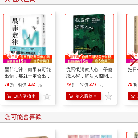
方法，就可有效避免緊張狀況加劇，由於高衝突人士常會針對別
人的提案進行爭辯，這個方法能讓他們無法這麼做。
把問題聚焦在人、事、時、地上，但請避免詢問︰「為什麼？」
這類問題常會引發新爭辯，像是「為什麼你要提議這個？」或
「為什麼你不早點提出來？」高衝突人士很容易把焦點放在過
去，為自己辯護，同時挑起爭端。你可以針對目前提案提出問
題，讓大家把重點鎖定未來。
在工作場合，這種誰也不甘示弱的反擊往往很快就被點燃，你該
做的，就是把焦點放在「建設性的提案」，趕快把火苗踩熄而非
「無謂的回應」。
墨菲定律：如果有可能
從習慣洞察人心：學會
把日
出錯，那就一定會出
識人術，解決人際關係
錯！（令人深思的行為
的所有煩惱
332
277
79
折
特價
元
79
折
特價
元
79
折
背後，藏著好玩古怪的
心理效應！暢銷百萬冊
加入購物車
加入購物車
的日常行為心理指南）
您可能會喜歡