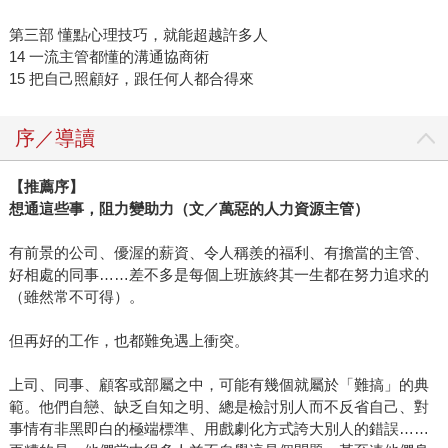
第三部 懂點心理技巧，就能超越許多人
14 一流主管都懂的溝通協商術
15 把自己照顧好，跟任何人都合得來
序／導讀
【推薦序】
想通這些事，阻力變助力（文／萬惡的人力資源主管）
有前景的公司、優渥的薪資、令人稱羨的福利、有擔當的主管、
好相處的同事……差不多是每個上班族終其一生都在努力追求的
（雖然常不可得）。
但再好的工作，也都難免遇上衝突。
上司、同事、顧客或部屬之中，可能有幾個就屬於「難搞」的典
範。他們自戀、缺乏自知之明、總是檢討別人而不反省自己、對
事情有非黑即白的極端標準、用戲劇化方式誇大別人的錯誤……