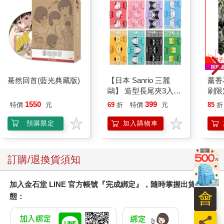
驀然回首(藍光典藏版)
【日本 Sanrio 三麗
薰香
鷗】 造型長尾夾3入組
刷限定
(8款可選) 凱蒂貓 Hello
1550
399
特價
元
69
折
特價
元
85
折
Kitty 庫洛米 布丁狗 酷
企鵝
預購限定
加入購物車
訂購/退換貨須知
加入金石堂 LINE 官方帳號『完成綁定』，隨時掌握出貨動
會
態：
員