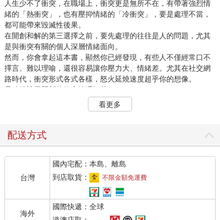
人生少不了衝突，在職場上，衝突更是無所不在，有帶著強烈情
緒的「熱衝突」，也有壓抑情緒的「冷衝突」，要是處理不當，
都可能帶來毀滅性後果。
在開創和解的第三選擇之前，要先處理的往往是人的問題，尤其
是與衝突有關的個人深層情緒面向。
然而，你會拿起這本書，顯然你已經發現，有些人不僅經常口不
擇言、難以理喻，還很容易讓你壓力大、情緒差。尤其在社交網
路時代，衝突形式各式各樣，怒火延燒速度超乎你的想像。
是時候該學習新的衝突管理智慧了。
「都是你的錯！」有沒有覺得這句話似曾相識？有高衝突人格傾
看更多
向的人，往往是抱怨大王，而且死不認錯，不論何時何地，都能
指責別人。如果你完全不設防，他們也有可能把錯算在你頭上！
這不是你的想像，如今，愈來愈多人有高衝突人格傾向。衝突無
配送方式
所不在，而且數量正急速增加︰高衝突型顧客會對你咆哮，還會
在網路上對你猛攻；高衝突型同事無時不在爭功諉過，給你亂貼
國內宅配：本島、離島
罪名標籤；高衝突型上司看到部屬焦慮或生病就一臉不耐煩，覺
得這些人只會浪費公司的錢；高衝突型老闆更可能一不小心就做
到店取貨：
台灣
不限金額免運費
出傷害公司的事。
面對職場上與生活中的大小衝突、形形色色的高衝突人格，以及
國際快遞：全球
他們散布的各種有毒情緒，你該如何聰明應對？
海外
高衝突人士出沒注意
港澳店取：