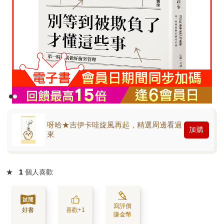
呀哈★吉伊卡哇旋風再起，精選周邊看過
加購
來
★
1
個人喜歡
寫評價
好書
喜歡+1
賺金幣