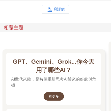
人，這個衝突管理法也能派上用場。
懂得善用情緒的人，最能贏得尊重。你的反應可能激發他們最好
寫評價
或最壞的一面，所以，請慎選你的回應。
為什麼這些人容易讓你情緒差？
不論你是誰，只要需要與人互動，這些有高衝突人格傾向或人格
相關主題
障礙的人，就有可能在你猝不及防時，讓你的工作與生活痛苦萬
分。
此外，高衝突人士很善於給人洗腦，不斷說服他人，眼前過錯
「絕對不是他們有問題」，而是別人造成的，他們也絕對不是麻
煩的人，製造麻煩的是別人，甚至可能「都是你的錯」。當有人
如此對待你，你必須起身應對，因為他們的行為模式不會無故消
GPT、Gemini、Grok...你今天
失，你必須採取行動捍衛自己。
有些衝突只是一時的，你要嘛贏他、要嘛避開就沒事了；但有許
用了哪些AI？
多衝突，如果沒應對好，卻會一再出現傷害你、阻礙你。這本書
AI世代來臨，是時候重新思考AI帶來的好處與危
就是要幫助你，聰明應對這些你難以逃避的衝突與高衝突人士。
面對高衝突人士的挑釁，一般人的反應要不是戰就是逃，更多時
機！
候是不知所措。然而，我們的本能反應，只會讓事情更糟。
有怨氣，卻無方法解除，能不焦慮嗎？
看更多
這些總是給人壓力、讓人焦慮的人，他們的行為往往有模式可
循，只要仔細觀察，就可以看出來。學會辨識這些行為警訊，你