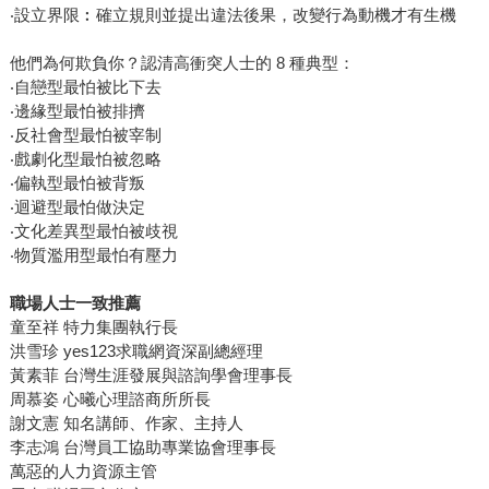
‧設立界限︰確立規則並提出違法後果，改變行為動機才有生機
他們為何欺負你？認清高衝突人士的 8 種典型：
‧自戀型最怕被比下去
‧邊緣型最怕被排擠
‧反社會型最怕被宰制
‧戲劇化型最怕被忽略
‧偏執型最怕被背叛
‧迴避型最怕做決定
‧文化差異型最怕被歧視
‧物質濫用型最怕有壓力
職場人士一致推薦
童至祥 特力集團執行長
洪雪珍 yes123求職網資深副總經理
黃素菲 台灣生涯發展與諮詢學會理事長
周慕姿 心曦心理諮商所所長
謝文憲 知名講師、作家、主持人
李志鴻 台灣員工協助專業協會理事長
萬惡的人力資源主管