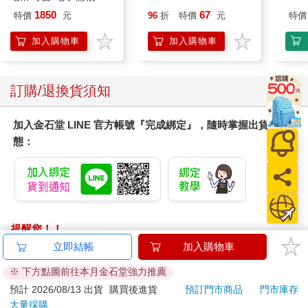
機會。傳奇管理學教授蘇頓（Robert Sutton）邀請我們加入他在
園系列（熱帶橙果／極
1850
67
特價
元
96
折
特價
元
特價
新加坡的企業顧問工作。我們當時行程滿檔，但天底下沒有人會
地冰雪）
拒絕蘇頓。總之，那次經驗讓我們發現自己很享受教授高階主管
加入購物車
加入購物車
如何以更有效的方式，解決真實世界的創意問題。沒過多久，我
們就跑遍全球，前往俄羅斯、台灣、紐西蘭、馬來西亞、以色列
等地。
訂購/退換貨須知
我們因此在各式各樣的組織，一次次努力推動創新，迄今已有十
年之久。我們都非常感謝那次機緣。但儘管我們在史丹佛大學的
課程很有趣，學習週期仍是有限的，我們能上場嘗試新事物的機
加入金石堂 LINE 官方帳號『完成綁定』，隨時掌握出貨動
會就只有那麼多。在教室裡，教授必須傳授固定的課程；而在企
態：
業環境中，教授則能採用更多靈活的方法。領導者明白每家公司
的需求都是獨一無二的，所以不會期待我們嘗試的每件事都有完
美的結果，這允許我們冒險嘗試。我們因此得以和客戶一起實
驗，改變我們的教學方式，看看不同團隊在不同情境下，哪些是
可行的。接下來，我們又把實務發現回饋給d.school的領航課程。
（讀下去，你就會知道這樣的安排如何形成有效的創新實驗
提醒您！！
室。）我們從業界取得了最佳的素材。本書大部份的例子都取自
金石堂及銀行均不會請您操作ATM! 如接獲電話要求您前往
立即結帳
加入購物車
我們與學生、主管、領導者、創辦人一起在真實世界專案中合作
ATM提款機，請不要聽從指示，以免受騙上當！
※ 下方點圖前往本月金石堂強力推薦
的經歷。
退換貨須知：
在校園裡，我們的教學對象除了高階主管，還有嚮往成為律師、
預計 2026/08/13 出貨
購買後進貨
預訂門市商品
門市庫存
醫生、新聞工作者、資訊工程師的各領域學生。雖然他們未來的
大量採購
**提醒您，鑑賞期不等於試用期，退回商品須為全新狀態**