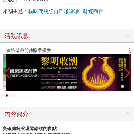
相關主題：
貓咪偶爾想自己賺罐罐
財經商管
活動訊息
飢餓遊戲前傳贈早優券
讀
內容簡介
突破傳統管理零錯誤的盲點