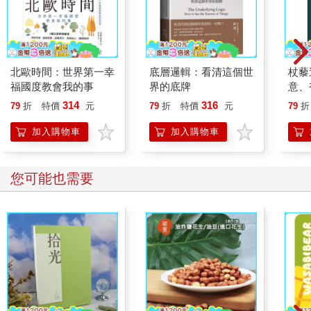
學生教會我們許多，讓我們得以寫下這本書。（在此感謝所有
人。）
派瑞自1996年起在史丹佛大學教授產品設計，同時還管理他創辦
的雪鞋公司。即使他後來在背包製造商Timbuk2與戶外品牌巴塔
北歐時間：世界第一幸
底層邏輯：看清這個世
杖藜
哥尼亞（Patagonia）擔任管理職，依然挪出時間教書，並於2006
福國度教會我的事
界的底牌
意、
年請假，與人一同創辦d.school。
恭談
2010年，史丹佛大學請傑瑞米擴大d.school的高階管理教育課
314
316
79
折
特價
元
79
折
特價
元
79
折
想
程，當時他剛完成在史丹佛大學的一個研究生獎學金計劃。這個
加入購物車
加入購物車
機會讓傑瑞米興奮雀躍，但他注意到d.school的其他課程帶領者，
全是互補的二人組，他也希望能有搭檔。派瑞恰巧在那段時間剛
卸下Timbuk2執行長一職，到史丹佛全職教書，兩人一拍即合。
您可能也需要
我們和世界級的設計教育人士和實務工作者組成了團隊，合力將
d.school的高階管理教育課程打造成全美國第一。
我們除了與史丹佛大學的研究生合作，過去十年也向各行各業、
產業規模各異的創業者、經理人和領導者，傳授如何帶動破壞式
創新（disruptive innovation）。這裡所說的「破壞式」有著相當
明確的定義：先破舊，才能立新。設計出一種更少燒壞的真空
管，屬於常規式創新；設計出最終讓真空管過時的電晶體，則是
破壞式創新。老實說，如果你不巧是真空管製造商的話，這種事
還挺嚇人的。一旦你真正開始創新，就會開始覺得事業好像要被