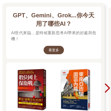
界，創意就跟複式簿記一樣基本、實用。創意能放大、加速你所
有其他的努力。
我們發現這樣想能幫助大家理解：如果你已經知道如何解決一個
GPT、Gemini、Grok...你今天
問題，那它就根本不是問題了，至少不是我們認定的問題。一個
用了哪些AI？
你已經知道如何解決的問題，其實是一件任務（task），也就是
付出時間和精力便能完成的事。要整理剛買回來、塞滿後車廂的
AI世代來臨，是時候重新思考AI帶來的好處與危
食物，這件事本身不是問題；需要刷洗的浴缸也不是。「解決」
機！
這種問題的方法，是盡快有效率地做完。
唯有當平日的做法行不通，你才會被迫要想出新方法。當你碰上
看更多
家裡停電，冰箱不冷，該怎麼辦？此時買回來的菜確實是個問
題，而真正的問題只與一件事有關，那就是點子。從這個角度來
看，每一個問題都是關於點子的問題。創意不只是想出「新的廣
告標語」或「新產品」；創意是「我如何能做成這筆生意」或
「這封電子郵件很重要，我該怎麼寫」。說穿了，創意能讓你的
貢獻從錦上添花變成雪中送炭。
我們開發的創意系統受到全球的頂尖組織信賴。有了這套系統，
你將清楚知道如何有效處理任何問題，將風險降至最低、把成功
機率提升到最高。更棒的是，你將能夠把系統運用在各種規模大
小的團隊，在你的團隊或組織建立完善的創新方法，讓每個人都
能事半功倍。