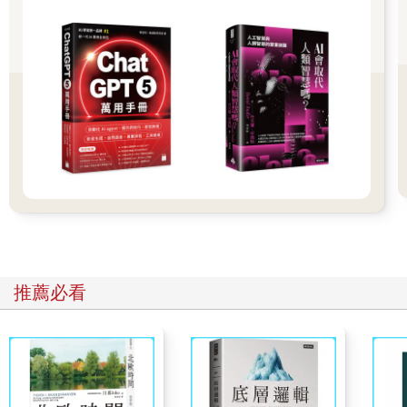
我們的創意法與眾不同之處，在於持續聚焦於我們稱為「點子
流」（ideaflow）的概念。下一章會進一步定義，簡單來說，重點
就是量會帶來質。更多的輸出，等於更好的輸出。至於才華、天
賦、運氣，與能否在真實世界中持續一貫地產生有品質的成果，
並不如我們想像中的那麼相關。
長期而言，懂得方法將勝過苦等繆思女神降臨。
點子流是一種看待創意的概念，也是方法，其好處就在於我們想
出的點子愈多，在發想過程中的壓力就會大幅減少，還能增加成
功率，把成本和風險降至絕對最低值。
不論你希望培養自身的創意能耐，或追求在《Fortune》五百大企
業建立規模完整的創新實驗室，本書都能協助你永久解決「如何
解決問題」這個問題。
邁入持續破壞式創新的年代
沒錯，這一切聽起來都很美好，但為什麼你該相信上述任何一句
推薦必看
話？
我們是本書的作者傑瑞米．奧特利與派瑞．克萊本，平日在史丹
佛大學的哈索．普拉特納設計學院教授創新、領導力與創業。這
所通常簡稱為d.school的設計學院，是個再神奇不過的地方。我們
兩人因d.school結緣，有幸持續向頂尖人物學習、合作，並結識全
球數一數二的專業人士和教育家。從以前到現在，傑出的同仁和