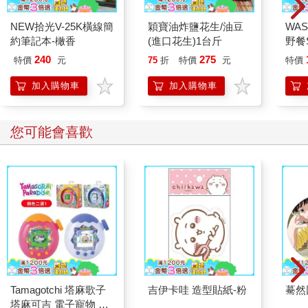
自己毀了，但危機就是轉機。
今日的所有企業，全都有如在世紀之交的底特律生產馬車。破壞
NEW拾光V-25K橫線簡
穎寶油炸鹽花生/油豆
WAS
威力大如電晶體的創新，已經不像以往那樣大約每隔十年出現一
約筆記本-橄香
(進口花生)1台斤
野餐S
次。我們已經進入持續破壞式創新的年代。我們在史丹佛大學傳
黃芥
240
275
特價
元
75
折
特價
元
特價
授的技能，不僅是在矽谷成功創業的關鍵，也是任何組織持續生
存的關鍵。隨著科技飛速進展，企業必須以遠快於從前的速度適
加入購物車
加入購物車
應與改變，步調只會不斷加速。
在史丹佛大學，我們把學生安排在真正的組織內，讓他們帶頭創
新。這套課程帶來了源源不絕的洞見。同樣的，我們在教跨國企
您可能會喜歡
業的高階主管如何創新時，也為我們在探索教學法和學習風格方
面，提供了無與倫比的實驗室。最後，我們還主持了「發射台」
（LaunchPad）新創育成計劃，其校友已募得超過11億美元的創
投基金。「發射台」同樣也帶給我們許多研究真實世界案例的機
會。今日市場上有65家活躍的「發射台」公司，但不論是成功或
失敗的創業案例，我們都從中學到很多。這些不同的經歷全都證
實了我們的基本看法：不論你是誰、身處什麼樣的情境，創意的
運作方式幾乎都是一樣的。換句話說，不論你是白手起家、自行
創業，抑或率領數百人的團隊，你和組織都能運用我們開發的最
佳實務方法。
Tamagotchi 塔麻歌子
吉伊卡哇 造型貼紙-粉
驀然
我們雙人組合之所以能成功，部份要歸功於搭檔初期一次偶然的
塔麻可吉 電子寵物 樂