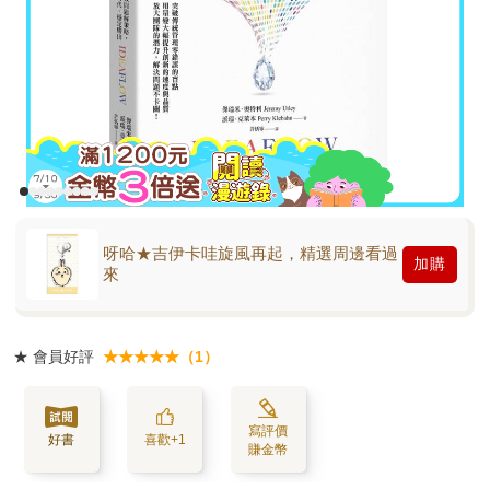
呀哈★吉伊卡哇旋風再起，精選周邊看過
加購
來
★
會員好評
★★★★★（1）
寫評價
好書
喜歡+1
賺金幣