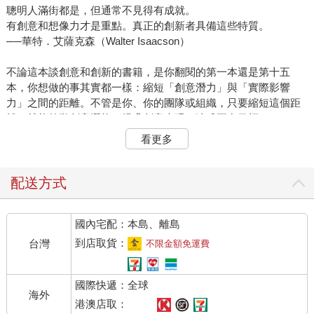
聰明人滿街都是，但通常不見得有成就。
有創意和想像力才是重點。真正的創新者具備這些特質。
──華特．艾薩克森（Walter Isaacson）
不論這本談創意和創新的書籍，是你翻閱的第一本還是第十五
本，你想做的事其實都一樣：縮短「創意潛力」與「實際影響
力」之間的距離。不管是你、你的團隊或組織，只要縮短這個距
離，就能啟動創意潛能、提升創意表現，達成更多目標。
這裡談的不是微調，也不是逐步的改善。我們要的是確保點子穩
看更多
定又可靠地奔流，帶來源源不絕的成功產品、服務以及其他解決
方案，同時釋放自己和他人的潛力，享受突破性思考帶來的實質
好處。
配送方式
為了達成這個遠大的目標，拿起這本書是你想到的點子之中，特
別好的一個。
國內宅配：本島、離島
你是否自認是有創意的人，都沒關係。事實上，我們不認為有
「創意人士」這個特殊物種。世界上只有兩種人，一種是已經培
到店取貨：
台灣
不限金額免運費
養完整創意技能的人，另一種則是還沒學會的人。創意不是少數
人的天賦，而是可以透過學習獲得。如果你還沒學過，這只是知
國際快遞：全球
識、努力和時間的問題。我們是來協助「知識」這個部份，剩下
海外
的就靠你自己了。
港澳店取：