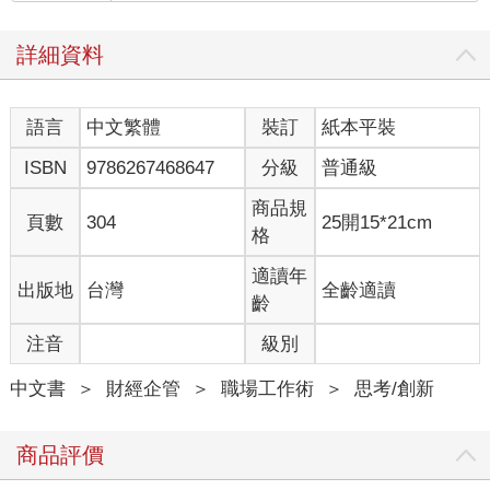
有創意的組織也不是意外產生，而是特意打造出來的。Nike和蘋
果都是由懂創意的人精心設計而成，奈特（Phil Knight）和賈伯斯
詳細資料
（Steve Jobs）刻意打造出讓創意蓬勃發展所需的環境。這樣的
領導者除了追求利潤和成長，也把創意需要的條件視為優先要
務，因為他們明白後者能帶來前者。Nike和蘋果這樣的創新巨頭
語言
中文繁體
裝訂
紙本平裝
之所以鳳毛麟角，原因在於企業領導者很少具備創意相關的技
能，這就是創意之所以成為最高領導特質的原因，它能讓你脫穎
ISBN
9786267468647
分級
普通級
而出、無與倫比。
賈伯斯把自己對美學的敏銳度歸功於1970年代在里德學院（Reed
商品規
頁數
304
25開15*21cm
College）上過書法課。我們認為，賈伯斯這段早期經歷所帶來的
格
影響，甚至遠大於創造出第一代麥金塔作業系統的字體。賈伯斯
在使用筆墨的過程中，還學到了創意實際上是如何運作的。他透
適讀年
出版地
台灣
全齡適讀
過實作了解創意的流程，促成他在日後能以效率過人的方式激發
齡
他人的創意與創新。
注音
級別
領導者如果不懂創意的運作原理，就很難培養他人的創造力，更
別說要在組織裡借重創意的力量。我們將在本書中看到許多這類
中文書
＞
財經企管
＞
職場工作術
＞
思考/創新
盲點的實例。在大部份的例子中，扼殺創意發想的不是團隊中的
個人，而是立意良善、但觀念不正確的領導者。這種領導者因為
太執著於可行性和關聯性，會在第一秒就立刻壓制任何偏離現狀
商品評價
的事物。你能想像如果賈伯斯說：「你們能不能不要再討論手機
了？我們可是一家電腦公司啊！」那會怎樣呢？賈伯斯深知，在