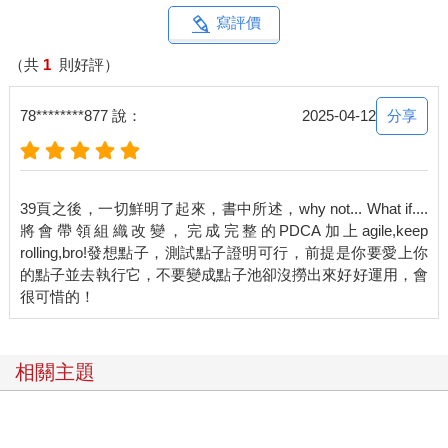
全心專注只做一件事之前，要先天馬行空、發揮想像力。
寫評價
就連相信創意很重要的執行長，如果他們本人沒有以創意的方法
做事，通常也無法維護、支持或刺激創意。儘管這類執行長對創
（共
1
則好評）
意抱持友善的態度，但他們根本不知道創意需要的條件，或是不
明白那些條件有多關鍵。為什麼會這樣呢？因為傳統的領導和管
分享
78********877 說：
2025-04-12
理訓練看重零錯誤的效率，而這正好與創意背道而馳。創意會需
要試圖走走看不同的路，而走著走著，有可能發現是死巷。追求
效率在其他方面很管用，卻剛好不適合用在創意領域。
唯有清楚了解創意的運作方式，才有辦法在工作中特別開闢創意
39頁之後，一切鮮明了起來，書中所述，why not... What if....
的園地。一旦養成創意習慣，你就會對創意有更全面的理解。每
將會帶領組織改變，完成完整的PDCA加上agile,keep
當有學生來找史丹佛的傳奇人物麥金（Robert McKim），請他就
rolling,bro!發想點子，測試點子證明可行，前提是你要愛上你
某一個點子給予意見時，麥金總會這樣回答：「先給我看三個點
的點子並去執行它，不要變成點子池卻沒撈出來好好運用，會
子再說。」工程師出身的麥金明白創意的基本原理，也因此擅長
激發他人的創意。
對自認沒創意的人來說，上面提到的都是非常好的消息。創意是
可以學的，而且在學習的過程中，你還會懂得如何在別人發揮創
相關主題
意時，給予適當的支持。也就是說，你還能打造或帶領組織，做
出世界級的創意與創新。不過，在到達那個境界之前，你得先忘
掉這輩子聽過所有關於創意的神話。創意是一門解決問題的技
藝。畫畫與寫詩固然需要創意，但企業購併也需要。在商業世