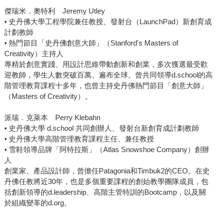
傑瑞米．奧特利 Jeremy Utley
• 史丹佛大學工程學院兼任教授、發射台（LaunchPad）新創育成
計劃教師
• 熱門節目「史丹佛創意大師」（Stanford's Masters of
Creativity）主持人
專精於創意實踐、用設計思維帶動創新和創業，多次獲選最受歡
迎教師，學生人數突破百萬、遍布全球。曾共同領導d.school的高
階管理教育課程十多年，也曾主持史丹佛熱門節目「創意大師」
（Masters of Creativity）。
派瑞．克萊本 Perry Klebahn
• 史丹佛大學 d.school 共同創辦人、發射台新創育成計劃教師
• 史丹佛大學高階管理教育課程主任、兼任教授
• 雪鞋領導品牌「阿特拉斯」（Atlas Snowshoe Company）創辦
人
創業家、產品設計師，曾擔任Patagonia和Timbuk2的CEO。在史
丹佛任教將近30年，也是多個重要課程的創始教學團隊成員，包
括創新領導的d.leadership、高階主管特訓的Bootcamp，以及關
於組織變革的d.org。