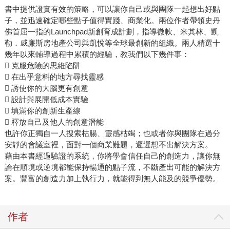
書中提供證實有效的策略，可以讓你自己或與團隊一起想出好點
子，並迅速確定哪些點子值得實踐、商業化。兩位作者帶領史丹
佛首屈一指的Launchpad新創育成計劃，指導微軟、米其林、凱
勒．威廉斯房地產公司與凱悅等全球最創新的組織。兩人精選十
幾年以來輔導過程中累積的經驗，教我們以下幾件事：
 克服危險的思維陷阱
 在出乎意料的地方尋找靈感
 誘使你的大腦更有創意
 設計與展開低成本實驗
 填滿你的創新生產線
 釋放自己及他人的創意潛能
也許你正獨自一人搜索枯腸、靈感枯竭；也或者你與團隊在過分
安靜的會議室裡，面對一個商業難題，遲遲想不出解決方案。
藉由本書經過驗證的系統，你將學會信任自己的創造力，讓你無
論在順境或逆境都能保持暢通的點子流，不斷產出可能的解決方
案。豐富的創造力加上執行力，就能得到無人能及的競爭優勢。
作者