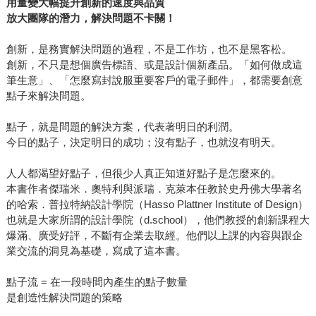
用量變大幅提升創新的速度與品質
放大團隊的潛力，解決問題不卡關！
創新，是務實解決問題的過程，不是工作坊，也不是黑客松。
創新，不只是想個廣告標語、或是設計個新產品。「如何做成這
筆生意」、「怎麼寫封說服重要客戶的電子郵件」，都需要創意
點子來解決問題。
點子，就是問題的解決方案，代表著明日的利潤。
今日的點子，決定明日的成功；沒有點子，也就沒有明天。
人人都渴望好點子，但很少人真正知道好點子是怎麼來的。
本書作者傑瑞米．奧特利與派瑞．克萊本任教於史丹佛大學著名
的哈索．普拉特納設計學院（Hasso Plattner Institute of Design）
也就是大家所謂的設計學院（d.school），他們教授的創新課程大
爆滿、廣受好評，不斷有企業去取經。他們以上課的內容與跟企
業交流的洞見為基礎，寫成了這本書。
點子流 = 在一段時間內產生的點子數量
是創造性解決問題的策略