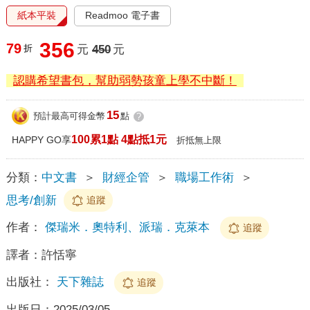
紙本平裝
Readmoo 電子書
356
79
折
元
450
元
認購希望書包，幫助弱勢孩童上學不中斷！
15
預計最高可得金幣
點
?
100累1點 4點抵1元
HAPPY GO享
折抵無上限
分類：
中文書
＞
財經企管
＞
職場工作術
＞
思考/創新
追蹤
作者：
傑瑞米．奧特利、派瑞．克萊本
追蹤
譯者：
許恬寧
出版社：
天下雜誌
追蹤
出版日：
2025/03/05