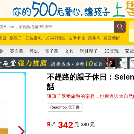
圭吾
楊双子
公益書包
16647續集
吉伊卡哇
高希均
通靈藥師
路邊攤新作
馬斯克
玩具總動員5
超慢跑
館
英文書
雜誌
電子書
文具
玩具親子
3C電玩
家
不趕路的親子休日：Sel
話
讓孩子享受旅遊的樂趣，也透過與大自然
Readmoo 電子書
342
9
折
元
380
元