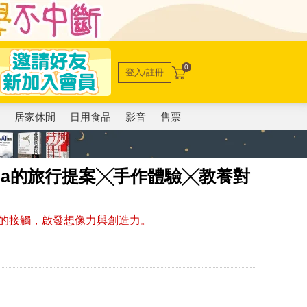
0
登入/註冊
電
居家休閒
日用食品
影音
售票
ena的旅行提案╳手作體驗╳教養對
的接觸，啟發想像力與創造力。