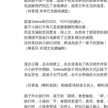
她為孩子開一扇窗，讓孩子有實現夢想的能量和勇氣
也提醒我們別忘了放慢腳步，感受日常生活的溫度。
（何香儒 米奇巴克藝術總監）
跟著Selene和ZOZO、YOYO的腳步，
親子小旅行不再只是按圖索驥吃喝玩樂，
而是充滿創意與驚喜，與人文、自然有了更親密的接
彷彿讓平面旅行地圖有了立體多層次的展開。
這些美好的小旅行回憶，將成為孩子一輩子的寶物！
（陳嘉芬 水滴文化總編輯）
漫步公園，走在稻梗上，在步道邊為了鳥兒稍作停留
小小的手作體驗，Selena和孩子用玩學的方式記錄
拿起背包，跟孩子出門去吧，在不分學籍的大自然裡
（呂軍逸（蝌蚪老師） 動物星球頻道主持人、蝌蚪池
親子外出旅行時，孩子的「眼睛」會更敏銳。「睜」
旅行時，小孩的「手」會變得更靈巧，會寫、會畫、
旅行時，小孩會變成「自然人」把自己融入鄉土、動