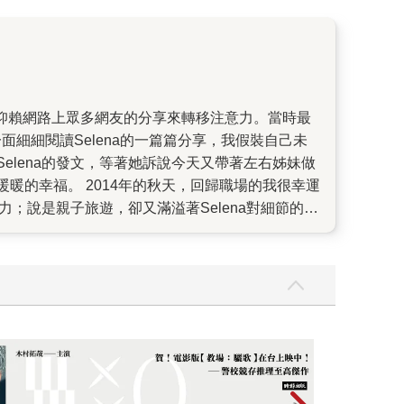
面細細閱讀Selena的一篇篇分享，我假裝自己未
elena的發文，等著她訴說今天又帶著左右姊妹做
的幸福。 2014年的秋天，回歸職場的我很幸運
；說是親子旅遊，卻又滿溢著Selena對細節的關
種情境、景點化為一個個讓孩子發揮、展演的舞
 在書中，Selena想表達的不只是育兒的多元可
在多年以後再度拾起翻閱，竟輕易地開啟那時的記
般，那麼浪漫而有趣。 ＊《不趕路的親子休日》預計
時報經典展69折