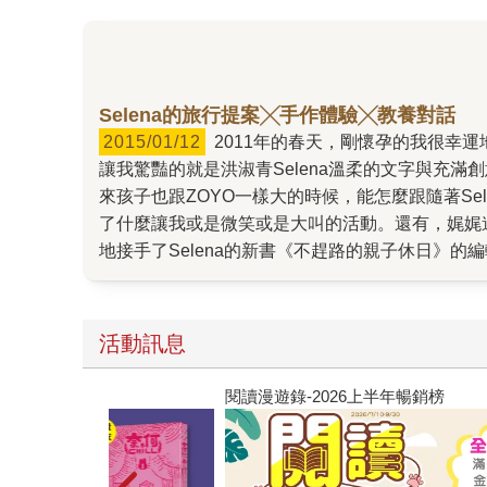
Selena的旅行提案╳手作體驗╳教養對話
2015/01/12
2011年的春天，剛懷孕的我很幸運地將成為雙胞胎媽媽的一員。孕期的不適與安胎時的不安，全都仰賴網路上眾多網友的分享來轉移注意力。當時最
讓我驚豔的就是洪淑青Selena溫柔的文字與充滿
來孩子也跟ZOYO一樣大的時候，能怎麼跟隨著Se
了什麼讓我或是微笑或是大叫的活動。還有，娓娓道
地接手了Selena的新書《不趕路的親子休日》的
注與天馬行空的創意。彷彿像是她微笑著拉著我說
台，隨興卻又深刻地引導出孩子的天賦本能。此外，
能性，更多時候是讓親子關係緊密於無形。她說：
活動訊息
憶。」我想對於Selena來說，愛與記憶的累積
2015年1月20出版。
閱讀漫遊錄-2026上半年暢銷榜