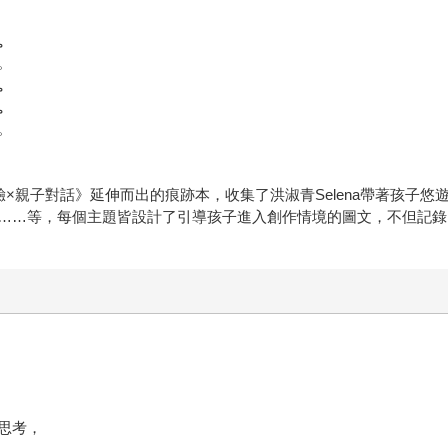
。
。
。
。
。
體驗×親子對話》延伸而出的痕跡本，收集了洪淑青Selena帶著孩子悠
……等，每個主題皆設計了引導孩子進入創作情境的圖文，不但記錄
和思考，