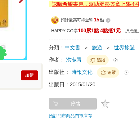
認購希望書包，幫助弱勢孩童上學不
15
預計最高可得金幣
點
?
100累1點 4點抵1元
HAPPY GO享
折抵無
分類：
中文書
＞
旅遊
＞
世界旅遊
作者：
洪淑青
追蹤
?
出版社：
時報文化
追蹤
?
加購
出版日：
2015/01/20
停售
預訂門市商品
門市庫存