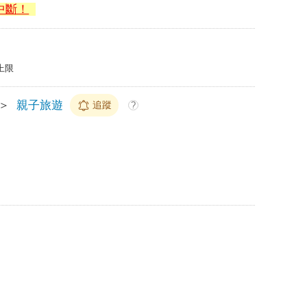
中斷！
上限
＞
親子旅遊
追蹤
?