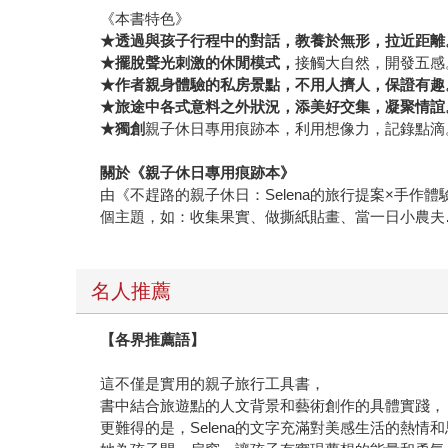
《本書特色》
★透過與孩子行程中的對話，教養於無形，拉近距離
★擺脫聲光刺激的休閒模式，
接觸大自然，開發五感
★作者親身體驗的私房景點，不用人擠人，保證有趣
★旅途中各式意料之外狀況，添美好交集，凝聚情誼
★獨創
親子休日專用痕跡本，利用想像力，記錄點滴
關於《親子休日專用痕跡本》
由《不趕路的親子休日：Selena的旅行提案×手作
個主題，如：收集果實、做撕紙貼畫、當一日小農夫
名人推薦
【各界推薦語】
這不僅是實用的親子旅行工具書，
書中結合旅遊點的人文背景和藝術創作的具體實踐，
更難得的是，Selena的文字充滿對美感生活的熱情