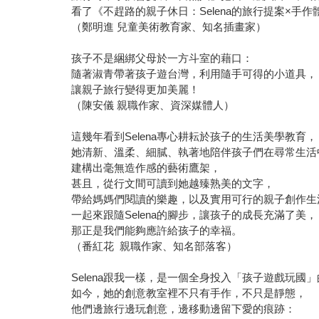
看了《不趕路的親子休日：Selena的旅行提案×手
（鄭明進 兒童美術教育家、知名插畫家）
孩子不是綑綁父母於一方斗室的藉口：
隨著淑青帶著孩子遊台灣，利用隨手可得的小道具，
讓親子旅行變得更加美麗！
（陳安儀 親職作家、資深媒體人）
這幾年看到Selena專心耕耘於孩子的生活美學教育，
她清新、溫柔、細膩、執著地陪伴孩子們在尋常生活
建構出毫無造作感的藝術鷹架，
甚且，從行文間可讀到她越臻熟美的文字，
帶給媽媽們閱讀的樂趣，以及實用可行的親子創作生
一起來跟隨Selena的腳步，讓孩子的成長充滿了美，
那正是我們能夠應許給孩子的幸福。
（番紅花 親職作家、知名部落客）
Selena跟我一樣，是一個全身投入「孩子遊戲玩國
如今，她的創意教室裡不只有手作，不只是靜態，
他們邊旅行邊玩創意，邊移動邊留下愛的痕跡：