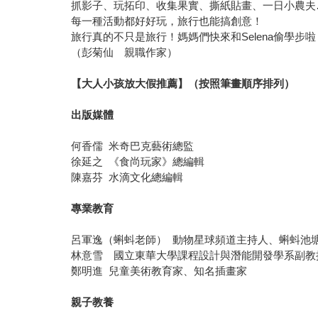
抓影子、玩拓印、收集果實、撕紙貼畫、一日小農夫
每一種活動都好好玩，旅行也能搞創意！
旅行真的不只是旅行！媽媽們快來和Selena偷學步啦
（彭菊仙 親職作家）
【大人小孩放大假推薦】（按照筆畫順序排列）
出版媒體
何香儒 米奇巴克藝術總監
徐延之 《食尚玩家》總編輯
陳嘉芬 水滴文化總編輯
專業教育
呂軍逸（蝌蚪老師） 動物星球頻道主持人、蝌蚪池塘
林意雪 國立東華大學課程設計與潛能開發學系副教
鄭明進 兒童美術教育家、知名插畫家
親子教養