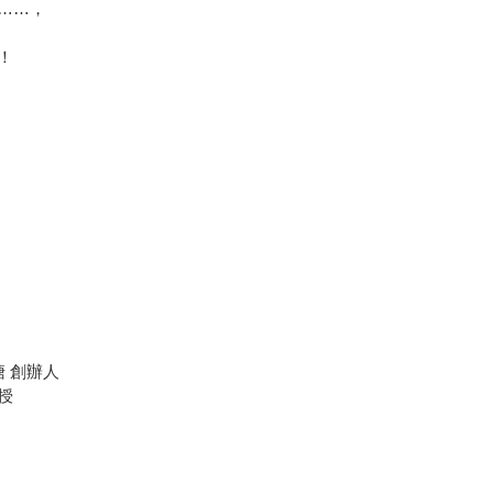
……，
！
 創辦人
授