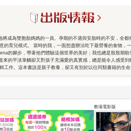
創意的育兒模式。 當時的我，一面想盡辦法吃下最營養的食物，一
lena的腳步，帶著他們體驗這個世界的美好；我也總是殷殷期盼S
來的平淡筆觸卻又對孩子充滿愛的真實感，總是能令人感受到暖暖
編輯工作。這本書說是親子教養，卻又有別於以往同類書籍的生命力
：「走走走，讓我們一起帶著孩子出去玩。」並且在途中，將各
透過「家之外」的非日常空間，傳達出更多令人動容的育兒觀點。
「當旅行的痕跡落在我們的筆記裡，夾雜著當時的氣味與心情，
絕不只能單獨完成，而是像是跟著孩子們一起描繪七彩的人生畫布
教場電影版