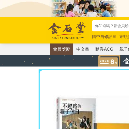
國中自修評量
東野
唯紅花綻放
奧德賽
會員獎勵
中文書
動漫ACG
親子