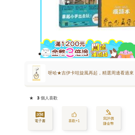
呀哈★吉伊卡哇旋風再起，精選周邊看過來
★
3
個人喜歡
寫評價
電子書
喜歡+1
賺金幣