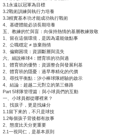
3.1永遠以冠軍為目標
3.2戰術訓練與執行力培養
3.3精實基本功才能成功執行戰術
4、基礎體能必須長期培養
五、教練的忙與盲：向保持熱情的基層教練致敬
1、留在這個環境，是因為還能做點事
2、公職穩定 ≠ 放棄熱情
3、偏鄉困境：資源斷層與流失
六、細說棒球4：體育班的功與過
1、體育班的優勢：資源整合與發展利基
2、體育班的隱憂：過早專精化的代價
3、尋找平衡點：汐小棒球隊經驗的啟示
4、結論：超越二元對立的第三條路
Part 5球隊管理篇：與小球員們的互動
一、小球員都從哪裡來？
1、找孩子，更是找緣分
1.1留下來的，不只是球技
1.2每個孩子背後都有故事
2、態度比天分更重要
2.1一視同仁，是基本原則