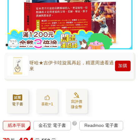
呀哈★吉伊卡哇旋風再起，精選周邊看過
加購
來
寫評價
電子書
喜歡+1
賺金幣
?
紙本平裝
金石堂 電子書
Readmoo 電子書