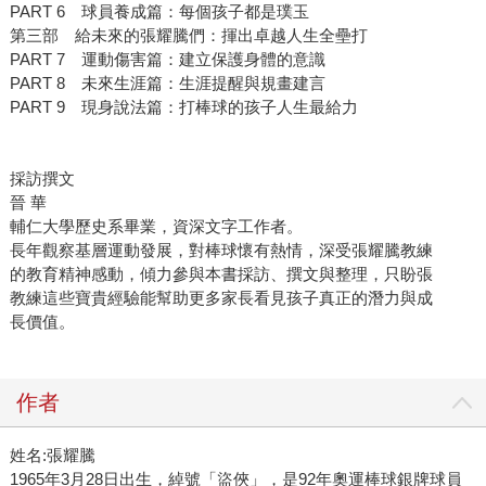
PART 6 球員養成篇：每個孩子都是璞玉
第三部 給未來的張耀騰們：揮出卓越人生全壘打
PART 7 運動傷害篇：建立保護身體的意識
PART 8 未來生涯篇：生涯提醒與規畫建言
PART 9 現身說法篇：打棒球的孩子人生最給力
採訪撰文
晉 華
輔仁大學歷史系畢業，資深文字工作者。
長年觀察基層運動發展，對棒球懷有熱情，深受張耀騰教練
的教育精神感動，傾力參與本書採訪、撰文與整理，只盼張
教練這些寶貴經驗能幫助更多家長看見孩子真正的潛力與成
長價值。
作者
姓名:張耀騰
1965年3月28日出生，綽號「盜俠」，是92年奧運棒球銀牌球員