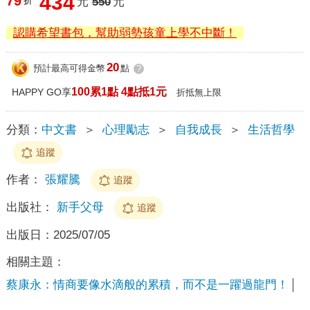
434
79
折
元
550
元
認購希望書包，幫助弱勢孩童上學不中斷！
20
預計最高可得金幣
點
?
100累1點 4點抵1元
HAPPY GO享
折抵無上限
分類：
中文書
＞
心理勵志
＞
自我成長
＞
生活哲學
追蹤
作者：
張耀騰
追蹤
出版社：
新手父母
追蹤
出版日：
2025/07/05
相關主題：
蔡康永：情商要像水滴般的累積，而不是一躍過龍門！