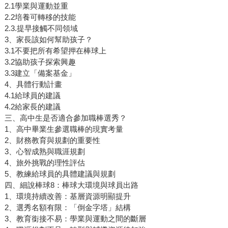
2.1學業與運動並重
2.2培養可轉移的技能
2.3.提早接觸不同領域
3、家長該如何幫助孩子？
3.1不要把所有希望押在棒球上
3.2協助孩子探索興趣
3.3建立「備案基金」
4、具體行動計畫
4.1給球員的建議
4.2給家長的建議
三、高中生是否適合參加職棒選秀？
1、高中畢業生參選職棒的現實考量
2、財務教育與規劃的重要性
3、心智成熟與職涯規劃
4、旅外挑戰的理性評估
5、教練給球員的具體建議與規劃
四、細說棒球8：棒球大環境與球員出路
1、環境持續改善：基層資源明顯提升
2、選秀名額有限：「倒金字塔」結構
3、教育銜接不易：學業與運動之間的斷層