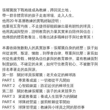
張耀騰脫下戰袍後成為教練，蹲回泥土地，
帶一群非體育班的孩子走進球場、走入人生。
他用20 年基層教練的實戰經驗證明：
他重視五育均衡，不走捷徑卻能鍛鍊出最有韌性的球員；
他用真誠與堅持，證明教育的力量其實來自陪伴與信念；
他傳授的體育教養法，培養出諸多職棒好手與社會菁英！
本書收錄無數動人的真實故事：張耀騰自身的經歷；孩子如
何從迷惘、叛逆、懶散，到學會自律、尊重與抗壓；家長如
何從焦慮旁觀，轉變為信任參與的教育夥伴。還有教練面對
制度缺陷、不確定的未來，如何守住教育初心、不被數字與
排名牽著走的血與淚。
第一部 關於球員張耀騰：老天命定的棒球路
PART 1 專業養成篇：一切都從平凡開始
PART 2 心智鍛錬篇：跌宕起伏的棒球生涯
第二部 關於教練張耀騰：孩子的未來競爭力
PART 3 家庭教養篇：養成人生競爭力的關鍵
PART 4 球隊經營篇：披荊斬棘從零開始
PART 5 球隊管理篇：教練與小球員之間的那些事