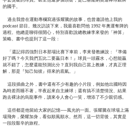
的國手。
過去我曾在運動專欄寫過張耀騰的故事，也曾邀請他上我的
podcast 節目。幾次訪談下來，我最喜歡問他 1992 年奧運奪牌的
過程。他總是聊得很開心，特別喜歡說總教練李來發的「神算」
策略。書中也提到了這一段：
「還記得四強對日本那場比賽下車前，李來發教練說：『準備
好了嗎？今天我們五比二要贏日本！』球員一頭霧水，心想能贏
就不錯了，怎麼還能預測比分？直到我自己當上教練，才真正理
解，那是『知己知彼』得來的底氣。」
這段插曲之外，書中還有不少有趣的小片段，例如他出國時因
為時差而睡不著，半夜起來自主練球；還有搞不清楚情況、結果
跑去裸泳的烏龍事件，讀來令人會心一笑，增添了不少親切感。
這些都是他留給大家的記憶──風光的一面。張耀騰在球場上滿
場飛奔，榮耀加身，看似順風順水。然而，這一切背後，其實是
一段段艱辛的旅程。