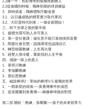
2.1陳一平：色彩傳奇的俊國熊創辦人
2.2從俊國到時報：職棒初期的球員權益
3、與時俱進：職棒體制不斷改善
3.1、以日趨成熟的體育實力取代軍武
3.2、大巨蛋時代到來：一個全新開始！
三、卸下光環之後的艱辛路
1、媒體光環可助人亦可害人
2、第一堂社會課：做生意不能只靠熱情與直覺
3、閱盡社會百態：認識環境也認識自己
4、轉型校園教練，人生再出發
5、經歷人情冷暖，重新找到人生平衡
四、感謝一路上的貴人
1、黃明川教練
2、李瑞麟教練
3、曾紀恩教練
五、細說棒球2：單純的棒球V.S.複雜的世界
1、一顆新星的殞落──黃勇傳事件的省思
2、從張耀騰到黃勇傳──兩條棒球路的對照
第二部 關於「教練」張耀騰──孩子的未來競爭力