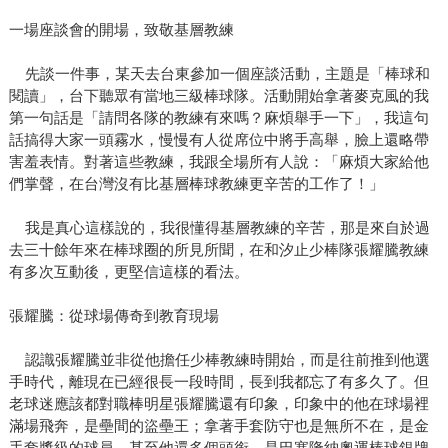
一場座談會的開場，致敬基層教練
先談一件事，某天去台東參加一個座談活動，主題是「棒球和
閱讀」，台下聽眾有當地三級棒球隊。活動開始拿著麥克風的我
第一句話是「請問各隊的教練有來嗎？麻煩舉手一下」，我這句
話搞得大家一頭霧水，慢慢有人從席位中將手高舉，臉上還略帶
害羞表情。對著這些教練，我跟全場所有人說：「麻煩大家給他
們掌聲，在台灣沒有比基層棒球教練更辛苦的工作了！」
我是真心這樣說的，我很懂得基層教練的辛苦，那是來自於過
去三十餘年來在棒球圈的所見所聞，在和汐止少棒隊張耀騰教練
有多次互動後，更堅信這樣的看法。
張耀騰：從球場傳奇到教育現場
認識張耀騰並非從他擔任少棒教練時開始，而是往前推到他選
手時代，離現在已經很長一段時間，長到我都忘了有多久了。但
老球迷應該都對職棒明星張耀騰還有印象，印象中的他在球場裡
滿場飛奔，是壘間的盜壘王；拿著手套防守也是無所不在，是金
手套獎級的球員。甚至他還多個頭銜，是巴塞隆納奧運棒球銀牌