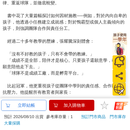
律、重返球隊，並徹底蛻變。
書中花了大量篇幅探討如何因材施教──例如，對於內向自卑的
孩子，他透過小任務建立成就感；對於鴨霸型或個人主義傾向的
孩子，則強調團隊合作與責任分工。
經過二十多年教學的歷練，張耀騰深刻體會：
「沒有不好教的孩子，只有不會帶的教練。」
「成績不是全部，陪伴才是核心。只要孩子還願意學，教練就
願意陪他走下去。」
「球隊不是成績工廠，而是孵育平台。」
比起冠軍，他更重視孩子從團隊中學到的責任感、合作能力與
抗壓力。他提醒所有教育者與家長：
「每個孩子都是璞玉，只要用心觀察、陪伴與雕琢，都能發
立即結帳
加入購物車
光。」
預計 2026/08/10 出貨
參考庫存量：1
預訂門市商品
門市庫存
「真正決定一名選手未來成敗的，往往不是身手高低，而是面
大量採購
對困境與誘惑時的心態與選擇。」