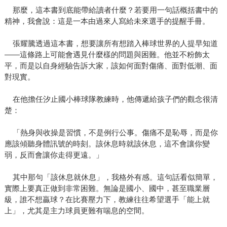
那麼，這本書到底能帶給讀者什麼？若要用一句話概括書中的
精神，我會說：這是一本由過來人寫給未來選手的提醒手冊。
張耀騰透過這本書，想要讓所有想踏入棒球世界的人提早知道
——這條路上可能會遇見什麼樣的問題與困難。他並不粉飾太
平，而是以自身經驗告訴大家，該如何面對傷痛、面對低潮、面
對現實。
在他擔任汐止國小棒球隊教練時，他傳遞給孩子們的觀念很清
楚：
「熱身與收操是習慣，不是例行公事。傷痛不是恥辱，而是你
應該傾聽身體訊號的時刻。該休息時就該休息，這不會讓你變
弱，反而會讓你走得更遠。」
其中那句「該休息就休息」，我格外有感。這句話看似簡單，
實際上要真正做到非常困難。無論是國小、國中，甚至職業層
級，誰不想贏球？在比賽壓力下，教練往往希望選手「能上就
上」，尤其是主力球員更難有喘息的空間。