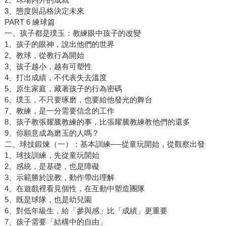
3、態度與品格決定未來
PART 6 練球篇
一、孩子都是璞玉：教練眼中孩子的改變
1、孩子的眼神，說出他們的世界
2、教球，從教行為開始
3、孩子越小，越有可塑性
4、打出成績，不代表失去溫度
5、原生家庭，藏著孩子的行為密碼
6、璞玉，不只要琢磨，也要給他發光的舞台
7、教練，是一分需要信念的工作
8、孩子教張耀騰教練的事，比張耀騰教練教他們的還多
9、你願意成為磨玉的人嗎？
二、球技鍛煉（一）：基本訓練──從童玩開始，從觀察出發
1、球技訓練，先從童玩開始
2、感統，是基礎，也是障礙
3、示範勝於說教，動作帶出理解
4、在遊戲裡看見個性，在互動中塑造團隊
5、既是球隊，也是幼兒園
6、對低年級生，給「參與感」比「成績」更重要
7、孩子需要「結構中的自由」