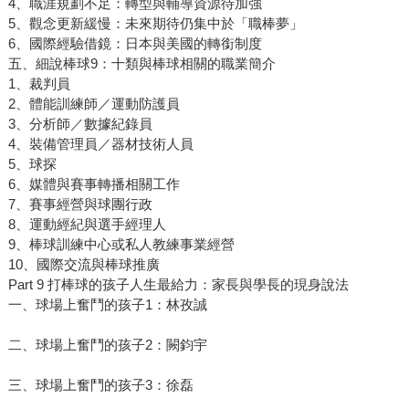
4、職涯規劃不足：轉型與輔導資源待加強
5、觀念更新緩慢：未來期待仍集中於「職棒夢」
6、國際經驗借鏡：日本與美國的轉銜制度
五、細說棒球9：十類與棒球相關的職業簡介
1、裁判員
2、體能訓練師／運動防護員
3、分析師／數據紀錄員
4、裝備管理員／器材技術人員
5、球探
6、媒體與賽事轉播相關工作
7、賽事經營與球團行政
8、運動經紀與選手經理人
9、棒球訓練中心或私人教練事業經營
10、國際交流與棒球推廣
Part 9 打棒球的孩子人生最給力：家長與學長的現身說法
一、球場上奮鬥的孩子1：林孜誠
二、球場上奮鬥的孩子2：闕鈞宇
三、球場上奮鬥的孩子3：徐磊