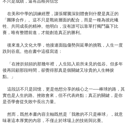
不只是成績，還有品格與信念
在美和中學的訓練經歷，讓張耀騰深刻體會到什麼是真正的
「團隊合作」。這不只是戰術層面的配合，而是一種為彼此犧
牲、共同成長的精神。他明白，沒有誰可以靠單打獨鬥贏下比
賽，唯有整體前進，才能創造真正的勝利。
後來進入文化大學，他接連面臨傷勢與延畢的挑戰，人生一度
跌到谷底。他在書中這樣寫道：
「在挫折頻頻的那幾年裡，人生陷入前所未見的低谷。但多年
後再回顧那段時間，卻覺得那真是個關鍵又珍貴的人生轉捩
點。」
這段話不只是回憶，更是他想分享的核心之一──棒球的路，其
實也是人生的路。挫敗會來，但不代表終點；真正的關鍵，是你
是否學會從失敗中長出力量。
然而，既然本書內容主軸既然是「我教的不只是棒球」，就意
味著這本厚實的內容，不僅止於球場上的技術與比賽。