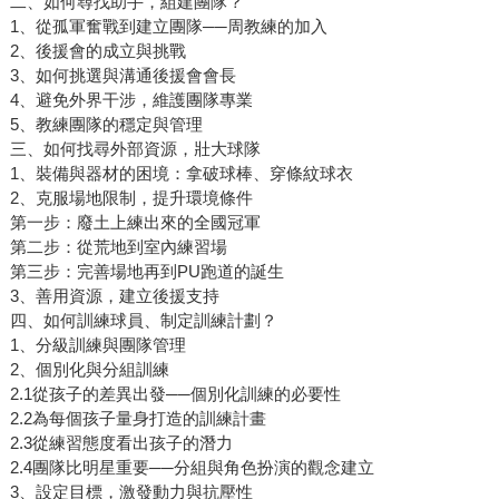
二、如何尋找助手，組建團隊？
1、從孤軍奮戰到建立團隊──周教練的加入
2、後援會的成立與挑戰
3、如何挑選與溝通後援會會長
4、避免外界干涉，維護團隊專業
5、教練團隊的穩定與管理
三、如何找尋外部資源，壯大球隊
1、裝備與器材的困境：拿破球棒、穿條紋球衣
2、克服場地限制，提升環境條件
第一步：廢土上練出來的全國冠軍
第二步：從荒地到室內練習場
第三步：完善場地再到PU跑道的誕生
3、善用資源，建立後援支持
四、如何訓練球員、制定訓練計劃？
1、分級訓練與團隊管理
2、個別化與分組訓練
2.1從孩子的差異出發──個別化訓練的必要性
2.2為每個孩子量身打造的訓練計畫
2.3從練習態度看出孩子的潛力
2.4團隊比明星重要──分組與角色扮演的觀念建立
3、設定目標，激發動力與抗壓性