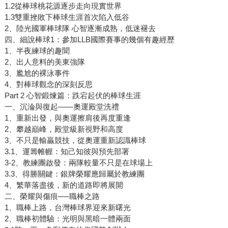
1.2從棒球桃花源逐步走向現實世界
1.3雙重挫敗下棒球生涯首次陷入低谷
2、陸光國軍棒球隊 心智逐漸成熟，低迷褪去
四、細說棒球1：參加LLB國際賽事的幾個有趣經歷
1、半夜練球的趣聞
2、出人意料的美東強隊
3、尷尬的裸泳事件
4、對棒球觀念的深刻反思
Part 2 心智鍛煉篇：跌宕起伏的棒球生涯
一、沉淪與復起——奧運殿堂洗禮
1、重新出發，與奧運擦肩後再度重逢
2、攀越巔峰，殿堂級新視野和高度
3、不只是輸贏競技，從奧運重新認識棒球
3.1、運籌帷幄：知己知彼與預先部署
3-2、教練團啟發：兩隊較量不只是在球場上
3.3、得勝關鍵：銀牌榮耀應歸屬於教練團
4、繁華落盡後，新的道路即將展開
二、榮耀與傷痕──職棒之路
1、職棒上路，台灣棒球界迎來新曙光
2、職棒初體驗：光明與黑暗一體兩面