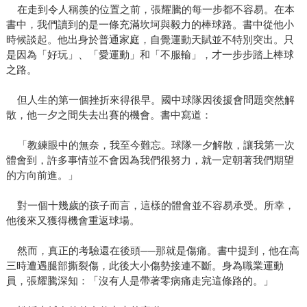
在走到令人稱羨的位置之前，張耀騰的每一步都不容易。在本
書中，我們讀到的是一條充滿坎坷與毅力的棒球路。書中從他小
時候談起。他出身於普通家庭，自覺運動天賦並不特別突出。只
是因為「好玩」、「愛運動」和「不服輸」，才一步步踏上棒球
之路。
但人生的第一個挫折來得很早。國中球隊因後援會問題突然解
散，他一夕之間失去出賽的機會。書中寫道：
「教練眼中的無奈，我至今難忘。球隊一夕解散，讓我第一次
體會到，許多事情並不會因為我們很努力，就一定朝著我們期望
的方向前進。」
對一個十幾歲的孩子而言，這樣的體會並不容易承受。所幸，
他後來又獲得機會重返球場。
然而，真正的考驗還在後頭──那就是傷痛。書中提到，他在高
三時遭遇腿部撕裂傷，此後大小傷勢接連不斷。身為職業運動
員，張耀騰深知：「沒有人是帶著零病痛走完這條路的。」