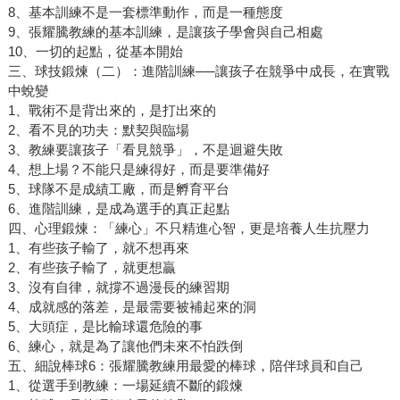
8、基本訓練不是一套標準動作，而是一種態度
9、張耀騰教練的基本訓練，是讓孩子學會與自己相處
10、一切的起點，從基本開始
三、球技鍛煉（二）：進階訓練──讓孩子在競爭中成長，在實戰
中蛻變
1、戰術不是背出來的，是打出來的
2、看不見的功夫：默契與臨場
3、教練要讓孩子「看見競爭」，不是迴避失敗
4、想上場？不能只是練得好，而是要準備好
5、球隊不是成績工廠，而是孵育平台
6、進階訓練，是成為選手的真正起點
四、心理鍛煉：「練心」不只精進心智，更是培養人生抗壓力
1、有些孩子輸了，就不想再來
2、有些孩子輸了，就更想贏
3、沒有自律，就撐不過漫長的練習期
4、成就感的落差，是最需要被補起來的洞
5、大頭症，是比輸球還危險的事
6、練心，就是為了讓他們未來不怕跌倒
五、細說棒球6：張耀騰教練用最愛的棒球，陪伴球員和自己
1、從選手到教練：一場延續不斷的鍛煉