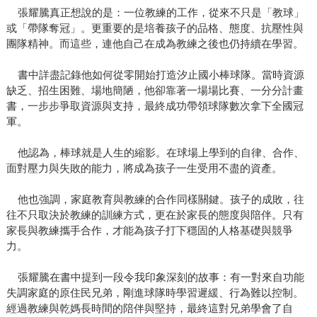
張耀騰真正想說的是：一位教練的工作，從來不只是「教球」
或「帶隊奪冠」。更重要的是培養孩子的品格、態度、抗壓性與
團隊精神。而這些，連他自己在成為教練之後也仍持續在學習。
書中詳盡記錄他如何從零開始打造汐止國小棒球隊。當時資源
缺乏、招生困難、場地簡陋，他卻靠著一場場比賽、一分分計畫
書，一步步爭取資源與支持，最終成功帶領球隊數次拿下全國冠
軍。
他認為，棒球就是人生的縮影。在球場上學到的自律、合作、
面對壓力與失敗的能力，將成為孩子一生受用不盡的資產。
他也強調，家庭教育與教練的合作同樣關鍵。孩子的成敗，往
往不只取決於教練的訓練方式，更在於家長的態度與陪伴。只有
家長與教練攜手合作，才能為孩子打下穩固的人格基礎與競爭
力。
張耀騰在書中提到一段令我印象深刻的故事：有一對來自功能
失調家庭的原住民兄弟，剛進球隊時學習遲緩、行為難以控制。
經過教練與乾媽長時間的陪伴與堅持，最終這對兄弟學會了自