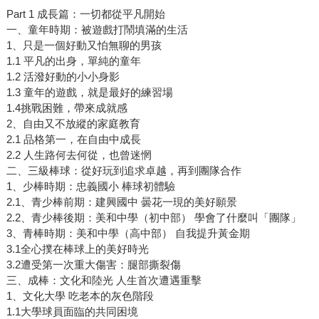
Part 1 成長篇：一切都從平凡開始
一、童年時期：被遊戲打鬧填滿的生活
1、只是一個好動又怕無聊的男孩
1.1 平凡的出身，單純的童年
1.2 活潑好動的小小身影
1.3 童年的遊戲，就是最好的練習場
1.4挑戰困難，帶來成就感
2、自由又不放縱的家庭教育
2.1 品格第一，在自由中成長
2.2 人生路何去何從，也曾迷惘
二、三級棒球：從好玩到追求卓越，再到團隊合作
1、少棒時期：忠義國小 棒球初體驗
2.1、青少棒前期：建興國中 曇花一現的美好願景
2.2、青少棒後期：美和中學（初中部） 學會了什麼叫「團隊」
3、青棒時期：美和中學（高中部） 自我提升黃金期
3.1全心撲在棒球上的美好時光
3.2遭受第一次重大傷害：腿部撕裂傷
三、成棒：文化和陸光 人生首次遭遇重擊
1、文化大學 吃老本的灰色階段
1.1大學球員面臨的共同困境