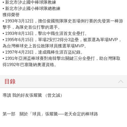
• 新北市汐止國中棒球隊教練
• 新北市汐止國小棒球隊總教練
獲得榮譽
• 1993年3月12日，擔任俊國熊隊隊史首場例行賽的先發第一棒游
擊手，為隊史首位打擊的選手。
• 1993年8月13日，擊出中職生涯首支全壘打。
• 1995年6月15日，單場2安打2得分3盜壘，被票選為單場MVP，
為台灣棒球史上首位敗隊球員獲選單場MVP。
• 1997年4月23日，達成職棒生涯百盜紀錄。
• 1991年亞洲盃棒球賽對南韓擊出關鍵三分全壘打，助台灣隊取
得1992年巴塞隆納奧運資格。
目錄
導讀 我的好友張耀騰 （曾文誠）
第一部 關於「球員」張耀騰──老天命定的棒球路