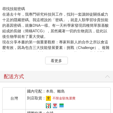
尋找技能密碼
在過去十年，我專門研究科技與工作，找到一套讓師徒關係威力
十足的隱藏密碼。我這裡說的「密碼」，就是人類學習珍貴技能
的基因密碼，就像DNA一樣。有一天科學家發現四種簡單胺基酸
組成的長鏈（簡稱ATCG），居然藏著一切的生物資訊，從此以
後生物學就有了重大突破。
現在分享本書的第一個重要觀察：專家和新人的合作之所以會這
麼有效，因為包含三大技能發展要素：挑戰（Challenge）、複雜
性（Complexity）、連結（Connection），簡稱3C。換句話說，
分別是挑戰極限、掌握大局，以及建立信任與尊重。這是學習寶
看更多
貴技能的基本條件，就像遺傳學中的四種胺基酸一樣重要。
現在回頭看看，這些要素無所不在。然而，認識基因只是遺傳學
的起點，認識這三大要素，也只是技能研究的開始。接下來你還
配送方式
會學到，挑戰、複雜性和連結三者必須處於健全的狀態，這樣培
養出來的技能才會扎實。有時候這剛好遵循我們熟悉的順序，感
國內宅配：本島、離島
覺技能發展就應該這樣進行；但是世界一直在變化，新的方法正
在崛起，傳統的方法正在沒落。更何況世上並沒有一種通用方
到店取貨：
台灣
不限金額免運費
法，適合所有的人、職業和組織。
因此，探索這套技能密碼，不僅能復刻十六萬年歷史的學習系