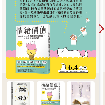
更優秀的機器人外科醫師？
結果就是，像克莉絲汀這樣的住院醫師，即使完成培訓，對機器
人手術仍然缺乏信心，也沒有學到多少技術。後來，克莉絲汀成
為外科醫師，第一次獨立操作機器人手術，卻在控制台上狂冒冷
汗，動作斷斷續續，速度慢到不行，不小心燒壞和切除許多身體
組織。手術團隊不發一語，氣氛相當凝重，人人面露難色。病人
最後的失血量是她導師的十倍，原本只需要三小時的手術，硬生
生拖到七小時。我在機器人手術室裡，親眼目睹一切，忍不住詢
問克莉絲汀的外科主任，我好奇這項新技術對醫師這一行的影
響。外科主任非常憂心，雖然美國還是有精通機器人的明星外科
醫師，但是絕大多數操作機器人的外科醫師手術實戰技能不足。
他說：「我的意思是，這些人根本做不來。從來沒有真正操作過
機器人，只有站在旁邊看別人做，看過電影，並不代表你就能當
演員。」
這引發我的關注。
然而，現在對機器人手術的需求正在瘋狂成長；很多醫院早就有
手術機器人，還硬逼克莉絲汀這樣的新人醫師上場，反正她遲早
得使用。二○一九年，《美國新聞與世界報導》（U.S. News &
World Report）和《連線》（Wired）獨立調查此事，結果發現機
器人手術培訓簡直就是「無法無天」，成果「糟糕透頂」。二○二