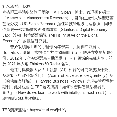
姓名:麥特．比恩
麻省理工學院史隆管理學院（MIT Sloan）博士、管理研究碩士
（Master’s in Management Research），目前在加州大學聖塔芭
芭拉分校（UC Santa Barbara）擔任科技管理系助理教授，同時
也是史丹佛大學數位經濟實驗室（Stanford’s Digital Economy
Lab）與MIT數位經濟倡議（MIT’s Initiative on the Digital
Economy）的數位研究員。
曾於攻讀博士期間，暫停兩年學業，共同創立並資助
Humatics，這是一家提供全方位物聯網（IoT）解決方案的新創公
司。2012 年，他被評選為人機互動（HRI）領域的先鋒人物，並
於 2021 年入選 Thinkers50 Radar 名單。
他進行與機器人及人工智慧（AI）相關的研究並屢獲殊榮，
發表於《行政科學季刊》（Administrative Science Quarterly）及
《哈佛商業評論》（Harvard Business Review）等頂尖管理學術
期刊，此外也曾在 TED發表演講「如何學習與智慧型機器共
事？」（How do we learn to work with intelligent machines?），
獲得將近200萬次觀看。
TED演講連結：https://reurl.cc/6joLYy