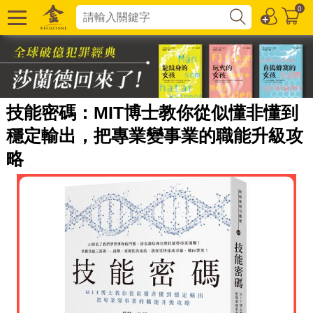
0
技能密碼：MIT博士教你從似懂非懂到
穩定輸出，把專業變事業的職能升級攻
略