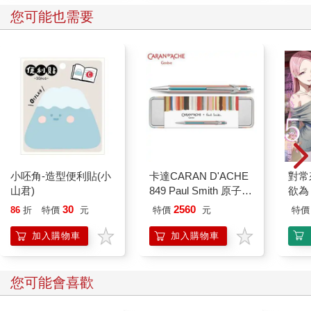
再看看警察的例子，警察局也在使用人工智慧的預測工具，幫忙
您可能也需要
分配巡邏區域，如此一來，是否能有更多的時間打擊犯罪？對菜
鳥員警來說，現實並非如此，他們必須處理文書工作，餵養這些
系統，反而沒時間跑社區，和前輩一起學習。
至於高階金融的領域，資深銀行業者加碼投資FactSet和CapIQ等
工具，以人工智慧輔助市場分析與公司評價。二○二一年，金融業
獲利一千七百億美元，但是這種自動化也改變了工作流程，導致
菜鳥銀行職員大多在製作例行報告，無法和資深職員共事，就連
資深職員也表示，「（資淺的員工）對市場趨勢和業務情況的理
解力正在明顯退化。」從這些尖端產業來看，在人類學習與機器
學習的交會處，專家和新人之間的連結正在瓦解。
小呸角-造型便利貼(小
卡達CARAN D'ACHE
對常
關於這個問題，我從全球經濟各領域蒐集優質的數據，其中有很
山君)
849 Paul Smith 原子筆
欲為 
大一部分是我個人十幾年的研究，還有其他優秀的田野調查。除
ED.5 條紋銀
30
2560
了上述的例子外，其他職業也受到影響，我還在持續補充，像是
86
折
特價
元
特價
元
特價
高等教育、線上人力平台、晶片設計、新聞業、資料科學、刑事
加入購物車
加入購物車
司法、新生兒加護病房、公共教育、音樂創作、機器人學、開放
式創新、航太工程、叫車服務、長途貨運、拆彈、無人機駕駛、
餐飲服務、次級物流、放射學、營建業、財富管理、零售業、汽
您可能會喜歡
車工程、客服中心營運等。雖然這些行業用的智慧科技不太一
樣，但是都有一個共通點，總會干擾專家與新人的連結，屢試不