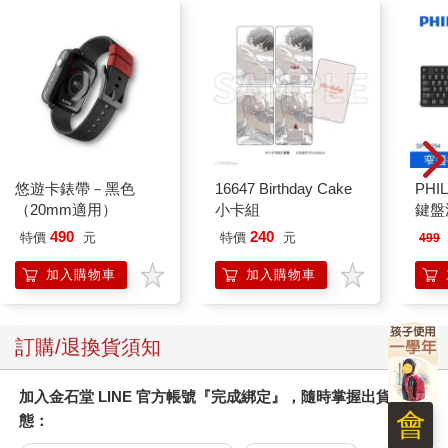
爽。
這個問題很嚴重，牽涉到數兆美元。
技能落差造成數兆美元損失
我來拆解一下：產業有需求，卻找不到人才，稱為技能落差
（skills gap），最近有人估算，光是全球製造業，技能落差就造
成數兆美元損失，把這個數字乘以所有行業，虧損會更驚人：過
去三年來，美國經濟諮商局（Conference Board）調查企業執行
長最擔憂的問題，榜首始終是吸引和培養人才。對勞工來說，這
悠遊卡錶帶－黑色
16647 Birthday Cake
PHI
也是頭號問題，根據二○二○年德勤（Deloitte）調查顯示，有四
（20mm適用）
小卡組
鍵盤滑
五％受訪者擔心自己的技能在三年內就會不夠用。另一項LinkedIn
490
240
特價
元
特價
元
499
的調查顯示，高達九四％受訪者表示，只要公司願意重視員工的
職業發展，就會選擇長期留任。
加入購物車
加入購物車
然而，我們因應這個問題的方式，似乎是在開倒車。二○二○年，
我們在技能發展投入的經費，有五千億美元都用在正式培訓，包
括課堂學習、線上自學課程，或是近來的手機短影音。只有極少
訂購/退換貨須知
的資金，用來奠定我們最寶貴的技能，也就是無所不在的非正式
連結。原本資源就已經少得可憐，再加上我們對這種連結的理解
加入金石堂 LINE 官方帳號『完成綁定』，隨時掌握出貨動
太落後，導致這一點資源也白白浪費了。
會
態：
為什麼會這樣？因為人工智慧的好處太誘人，這些系統放大專家