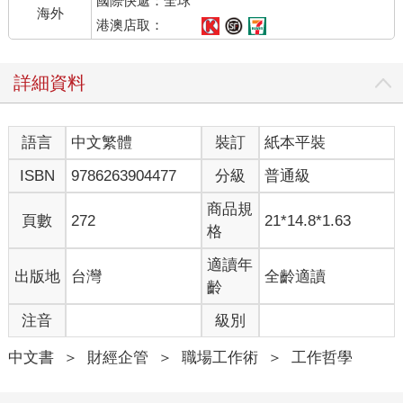
國際快遞：全球
統，還能在這個目眩神迷的現代世界，找到健全的技能培養方
海外
式，妥善保存下來，因為技能密碼有一個特點，就是不受工具或
港澳店取：
職業的限制。這裡帶出本書的第二個重要觀察：如果這些知識不
立刻派上用場，後果就會不堪設想，因為我們使用智慧科技的方
詳細資料
式，正在不知不覺傷害人類的能力。
潛在的威脅：追求生產力，卻打斷技能的核心
語言
中文繁體
裝訂
紙本平裝
現在許多職場因為科技的介入，硬生生隔開資淺員工與資深員
工，也就是新人和專家。我們拚命追求生產力，卻打亂技能密碼
ISBN
9786263904477
分級
普通級
的核心，但是挑戰、複雜性和連結三者缺一不可。如果這些元素
不完整，未來我們該如何學習與智慧機器共事？
商品規
頁數
272
21*14.8*1.63
大家經常問我：「機器人會不會搶走人類的工作？」答案很簡
格
單：「會。」目前最完整的研究顯示，企業每添購一台機器人，
大約會取代三到六個工作機會。然而，有一個問題比失業更重
適讀年
出版地
台灣
全齡適讀
要：有多少工作，又有哪些工作正在改變？有一項長達四十多年
齡
的研究，最後只發現一個規律，每當人類採用自動化或新技術，
注音
級別
並沒有太多的工作消失。放到整體經濟來看，這些消失的工作根
本微不足道，可能也就幾萬個而已。但是有更多工作因應新技術
中文書
＞
財經企管
＞
職場工作術
＞
工作哲學
進行調整，這個數字恐怕是數千萬，甚至是幾億。因此這些人都
要掌握新的工作方式，才能穩定完成任務。沒錯，學習才是目前
最大的挑戰，因為工作模式改變了，這影響的是全球數十億人，