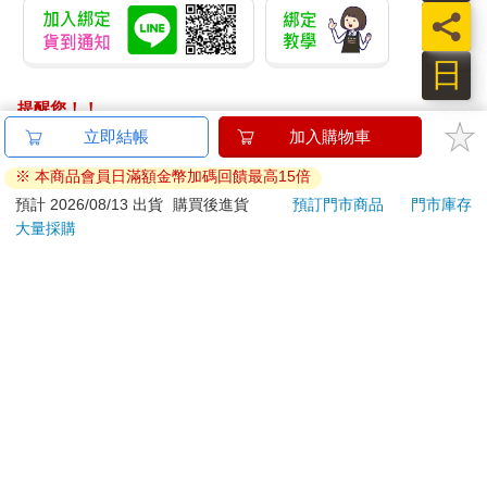
的能力，帶來更好的成果。不然你試著說服那些資深記者、技師
員
或主管，讓那些實習生回來磨練，允許他們犯錯、拖慢效率。克
莉絲汀的故事及其他無數類似的例子，跨越各個產業、技術、時
日
期和職位，不斷提醒我們這個問題。為了追求更好的成果、更高
的效率、更大的利潤，我們設計出這些智慧科技，引導人工智慧
提醒您！！
的發展，並選擇投資哪些研究。但是我們正悄悄付出代價，損失
金石堂及銀行均不會請您操作ATM! 如接獲電話要求您前往
立即結帳
加入購物車
高達數兆美元。
ATM提款機，請不要聽從指示，以免受騙上當！
科技、技術及技能一直在變，就連專家和新人的互動關係也要與
※ 本商品會員日滿額金幣加碼回饋最高15倍
時俱進，畢竟工作需要越來越複雜的技能。試想，生在古羅馬時
退換貨須知：
預計 2026/08/13 出貨
購買後進貨
預訂門市商品
門市庫存
期的梅內拉奧斯，怎麼可能像我們一樣拿著「智慧型手機」，從
大量採購
**提醒您，鑑賞期不等於試用期，退回商品須為全新狀態**
羅馬的市場打電話、發送郵件或傳送照片給斯特凡諾斯？但是在
依據「消費者保護法」第19條及行政院消費者保護處公告之
以前，我們至少有時間適應。關鍵就在於適應的過程，仰賴專家
「通訊交易解除權合理例外情事適用準則」，以下商品購買
和新人的合作，一步步建立必要的知識，以整合新科技、新技術
後，除商品本身有瑕疵外，將不提供7天的猶豫期：
及新的工作關係。只不過現在這種學習，變得越來越困難。這些
易於腐敗、保存期限較短或解約時即將逾期。（如：生
全面的衝擊，勢必會打破數百年來專家帶新人的模式，讓許多寶
貴的技能跟著消失，因為技能發展離不開挑戰、複雜性與連結。
鮮食品）
新一代技術人才的能力正在下滑，組織也變得空洞。在這個關鍵
依消費者要求所為之客製化給付。（客製化商品）
時刻，一不小心，無論是個人或集體，都會喪失適應未來的能
報紙、期刊或雜誌。（含MOOK、外文雜誌）
力。
經消費者拆封之影音商品或電腦軟體。
非以有形媒介提供之數位內容或一經提供即為完成之線
重新打造技能密碼