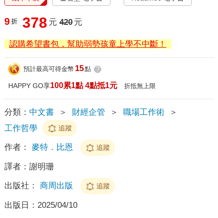
378
9
折
元
420
元
認購希望書包，幫助弱勢孩童上學不中斷！
15
預計最高可得金幣
點
?
100累1點 4點抵1元
HAPPY GO享
折抵無上限
分類：
中文書
＞
財經企管
＞
職場工作術
＞
工作哲學
追蹤
作者：
麥特．比恩
追蹤
譯者：
謝明珊
出版社：
商周出版
追蹤
出版日：
2025/04/10