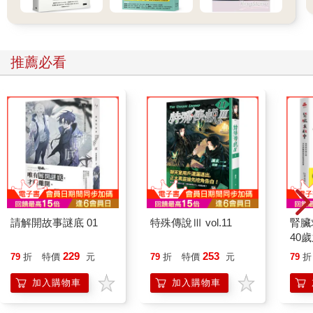
二年，全球頂尖工程雜誌《科技縱覽》（IEEE Spectrum）也得
出同樣的結論。許多人在接受機器人手術時，可能會遇到臨床訓
練不足、手術經驗不夠，甚至對操作控制台沒信心的醫師。
光想都覺得可怕嗎？我也這麼覺得，但這只是開端。
推薦必看
各行各業的潛在隱憂
外科手術和其他行業沒兩樣，也是拚命引進智慧科技，彷彿站在
自己建造的火箭前，全力衝向嶄新的未來。而這種趨勢從數十個
職業和組織開始蔓延，再來是數百個，最後影響全球，這其實正
是我們面對的現實。我深入研究先導入機器人的領域，大概有數
十個，從這些數據來看，許多職業原本依賴專家帶新人的學習模
式，但是如今已經無法繼續。
頂尖律師事務所拚命壓低成本，但對一件事毫不手軟，就是投入
人工智慧等技術，「支援律師的工作流程」。現在文件審閱已經
開始自動化，菜鳥律師不再做這些工作，律師事務所連工時費用
請解開故事謎底 01
特殊傳說Ⅲ vol.11
腎臟
都省了，資深律師反而接手更多的工作，效率更高；客戶花的錢
40
更少，律師事務所也因為縮減人手，賺得更多。結果菜鳥律師和
就告
229
253
79
折
特價
元
79
折
特價
元
79
折
資深律師完全隔開了，沒機會觀摩、沒辦法參與，更別說幫忙前
輩分攤工作，從中學習。最近Law.com有一篇評論，嚴肅提醒大
加入購物車
加入購物車
家：「現在新一代的律師，正在錯失接受培訓與專業發展的機
會。」