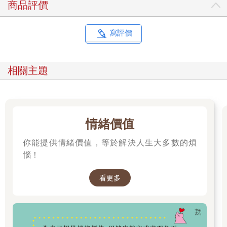
商品評價
而變化的速度正在加快。
來看看克莉絲汀動手術的例子。她上次輪班是做傳統手術，後來
經過六個月，她又把一位攝護腺病患推入手術室，不過這次迎接
寫評價
她的是一台巨大的機器人。機器人有四隻手臂，重達約四百五十
五公斤左右，主治醫師將機器人連接到病患的身體。隨後他們脫
下手術服，走到距離病患約五公尺）的控制台，整場手術都是靠
相關主題
「遙控」。
克莉絲汀只能站在旁邊，看著主治醫師操控機器人的手臂，將病
患的身體組織拉取並分離。操作機器人的手術，有別於傳統外科
手術，就像使用iPhone一樣簡單，醫師可以獨力完成整台手術。
主治醫師也知道克莉絲汀需要練習，也希望給她機會，但也知道
情緒價值
她的速度較慢，容易出錯，一旦讓她操作，就只能獨自承擔風
你能提供情緒價值，等於解決人生大多數的煩
險。動作慢，就會拉長麻醉時間，徒增中風的風險；出錯了，出
血量會更大，甚至是更糟的結果。病人的安全第一。因此這次克
惱！
莉絲汀幾乎沒有機會接近病人的神經。四小時的手術，如果她能
夠操作十五分鐘以上，就要謝天謝地了，而且還只是切割脂肪這
看更多
種非常簡單安全的環節。輪到她操作時，主治醫師只會在一旁大
聲喝斥，一旦犯下大錯，主治醫師就會直接點一下觸控式螢幕，
搶過來自己做，把她晾在一邊，感覺就像小時候戴著「我是笨
蛋」的帽子，站在角落罰站。經過這樣的手術，她怎麼可能成為