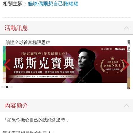
相關主題：
貓咪偶爾想自己賺罐罐
活動訊息
讀懂全球首富極限思維
飛
新
內容簡介
「如果你擔心自己的技能會過時，
這本書可能是你的救星！」