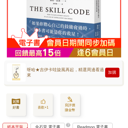
呀哈★吉伊卡哇旋風再起，精選周邊看過
加購
來
寫評價
好書
喜歡+1
賺金幣
?
紙本平裝
金石堂 電子書
Readmoo 電子書