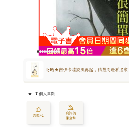
呀哈★吉伊卡哇旋風再起，精選周邊看過來
★
7
個人喜歡
寫評價
喜歡+1
賺金幣