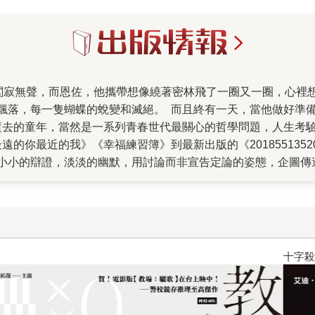
飄落，每一隻蝴蝶的蛻變和滅絕。 而且終有一天，當他做好準
逝去的童年，當然是一系列青春世代最關心的哲學問題，人生考
的你最近的我》《幸福練習簿》到最新出版的《201855135
小小的辯證，淡淡的幽默，用討論而非宣告定論的姿態，企圖傳
8551373847》。恩佐的寂寞分類學，童年的寂寞是外向的
寞是人生的一部分，必須學習與寂寞相處而不是企圖消滅它，寂
中的功能。 高中時候的恩佐著迷漫畫，熱愛《北斗神拳》，但
拉扯的結果是「書沒念好畫也沒畫好」，考上文化大學新聞系。
為恩佐帶來單純的快樂。2000年，他把一系列圖文稿投給自
十字殺手【艾迪．弗林系列 前傳
「幸運」，出版界則公認他有才華，能夠以圖藉文表達出一種溫
版品越來越多，他也逐漸進步到從一個月只能畫四張圖到現在的
，恩佐問她：「為什麼是我？」。葉美瑤的答案是：「因為你的