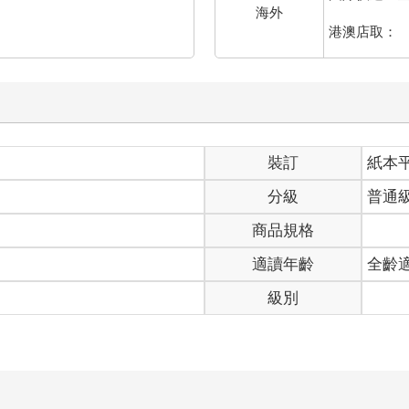
海外
港澳店取：
裝訂
紙本
分級
普通
商品規格
適讀年齡
全齡
級別