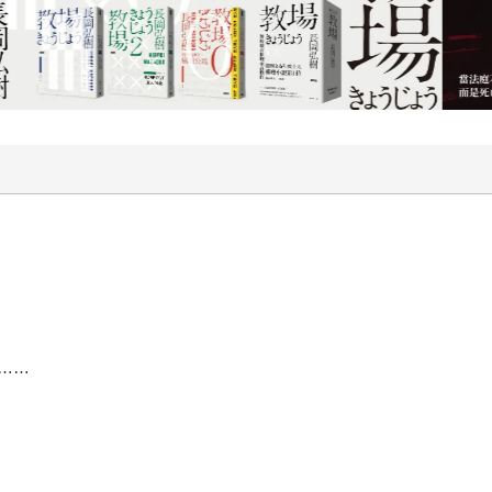
陰影。對恩佐來說，幾米是無法超越，也無法模仿的存在，「沒
米相提並論，幾米還曾當面給了恩佐一個「太囉唆」的評論。面
號》（時報文化）證明了恩佐就是恩佐，這是他第一本講一個完整
得了金鼎獎，恩佐坦然接受了九把刀給他的讚美：「筆尖上棲息著
創作能量。 三十歲顯然是個分水嶺。三十歲以後，恩佐不再為
這些都變得不重要了，重要的是我的才華對別人來說有沒有意義
，用讀者喜歡，而且能夠理解的方式表達出來，其中有沒有養分
缺乏，沒有價值，「難道我們沒有看過文字又多又艱深，卻榨不
養的累積等等，比如他重讀叔本華《意志與表象的世界》以及各
魂的陪伴」。 年過三十的恩佐一方面保有「年輕的雜質」，努
」六十歲的時候，恩佐希望自己已經進入哲學密林，有能力為哲
會更簡單？恩佐想。 ＊文中恩佐照片，由大田提供。
……