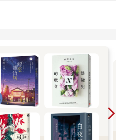
老
You
人訂
小茉
Ga
些書