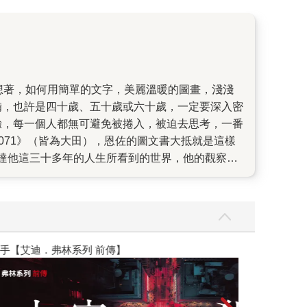
備，也許是四十歲、五十歲或六十歲，一定要深入密
驗，每一個人都無可避免被捲入，被迫去思考，一番
2071》（皆為大田），恩佐的圖文書大抵就是這樣
達他這三十多年的人生所看到的世界，他的觀察與
，那種沒有玩伴，沒有人知道他想要什麼的寂寞，一種
寞卻裝作不寂寞，這是大人的寂寞。 寂寞時需要
其本質又是文藝青年的，所以他既練漫畫又勤啃古
自忖非美術科班，而且「技術不夠」，「我從來沒
由時報「花邊新聞」，不但被採用，又因為反應熱
】
世界上最透明的
暖的感覺、某種動人氛圍。既然有了機會，恩佐便
二十張，「但這是極限了」。 當時報文化副總編輯
東西很溫暖，有包容力，有一種能夠和文字安靜相