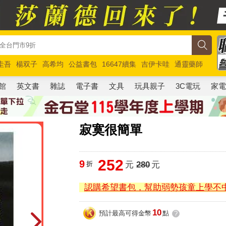
圭吾
楊双子
高希均
公益書包
16647續集
吉伊卡哇
通靈藥師
路邊攤新作
馬斯克
玩具總動員5
超慢跑
館
英文書
雜誌
電子書
文具
玩具親子
3C電玩
家
寂寞很簡單
252
9
折
元
280
元
認購希望書包，幫助弱勢孩童上學不
10
預計最高可得金幣
點
?