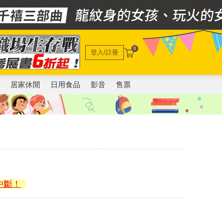
0
登入/註冊
電
居家休閒
日用食品
影音
售票
中斷！