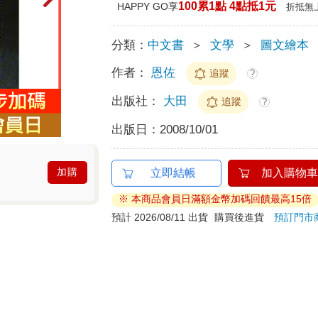
100累1點 4點抵1元
HAPPY GO享
折抵無
分類：
中文書
＞
文學
＞
圖文繪本
作者：
恩佐
追蹤
?
出版社：
大田
追蹤
?
出版日：
2008/10/01
加購
立即結帳
加入購物車
※ 本商品會員日滿額金幣加碼回饋最高15倍
預計 2026/08/11 出貨
購買後進貨
預訂門市