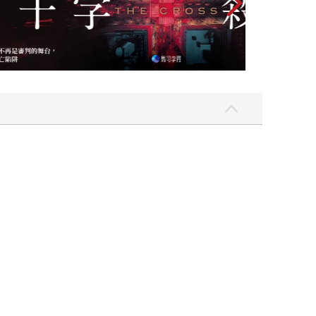
有人可以成為幾米第二，他的生命歷程太精采，也畫
對來邀稿的業主，恩佐內心多少總有「是不是找不
故事的繪本，關於一個不喜歡上學的小孩，也關於一
天使的插畫家」，不僅天使棲息，恩佐腦中還活躍著
證明自己的才華而創作，「我已經不去想別人會認為
？」 所謂「對別人有意義的才華」，對恩佐來說，
可以被吸取？有沒有討論的空間？「養分」是個關
出一滴營養的作品嗎？」 所謂「對別人有意義的才
種人文思想書籍，已經不是為了維持文藝青年名號
力為比他年輕、喜歡思考，需要溫暖慰藉的讀者創
學經典畫插圖，或者以圖畫詮釋遠藤周作《深河》