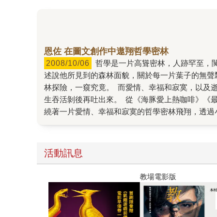
恩佐 在圖文創作中遨翔哲學密林
2008/10/06
哲學是一片高聳密林，人跡罕至，闃寂無聲，而恩佐，他攜帶想像繞著密林飛了一圈又一圈，心裡想著，如何用簡單的文字，美麗溫暖的圖畫，淺淺
述說他所見到的森林面貌，關於每一片葉子的無聲
林探險，一窺究竟。 而愛情、幸福和寂寞，以及
生吞活剝後再吐出來。 從《海豚愛上熱咖啡》《最遠
繞著一片愛情、幸福和寂寞的哲學密林飛翔，透過
觀點。 下一本書將延續寂寞的主題，書名叫《201
要大聲說出來的寂寞。大人的寂寞則是內向的。寂
「感覺身邊有一個人」，這是愛情在生命某個階段
活動訊息
文，奮力想進入叔本華的思想脈絡，幾種力量相互
有想過要成為插畫家或圖文作家」恩佐說。 但繪畫
教場電影版
烈，編輯還希望他繼續創作。恩佐把這一切歸諸於
持續的畫，不停的練功，接下來找上他畫插畫的出
葉美瑤希望恩佐為《牧羊少年奇幻之旅》畫插畫時