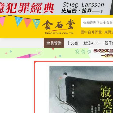
國中自修評量
東野
唯紅花綻放
奧德賽
會員獎勵
中文書
動漫ACG
親子