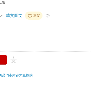
上限
＞
華文圖文
追蹤
?
商品
門市庫存
大量採購