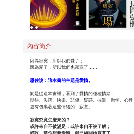
處的奇異效果。」 第一次恩佐感覺到擺脫幾米的
得太好」。但只要是圖文作家，不免會被拿來與幾
到幾米才找我？」之類的OS。但《一年甲班34
個無法長大的困境。《一年甲班34號》2006年
各式各樣的妖怪，以及行行復行行的質疑所點燃的
我畫得如何，寫得如何，有沒有才華之類的問題，
內容簡介
是他能不能把複雜的課題如愛情、失戀、寂寞等等
鍵，戔戔之數的文字和沒有填滿的圖畫不代表養分
因為寂寞，所以我們愛了；
華」也包括不斷的技巧磨練、觀察與思考，人文素
因為愛了，所以我們也寂寞了……
矯情披上的炫幻外衣，而是真切渴望得到某種「靈
作，另一個恩佐則在思考「六十歲的我要做什麼？
恩佐說：這本書的主題是愛情。
這樣的宗教文學作品。 不知道那時候的寂寞會不
於是從這本書裡，看到了愛情的種種情緒：
期待、失落、快樂、悲傷、疑惑、揣測、微笑、心悸
還有包裹著這些情緒的，寂寞。
寂寞究竟怎麼來的？
或許來自不被滿足，或許來自不被了解；
或許，當你想要愛時，就已經開始寂寞了……