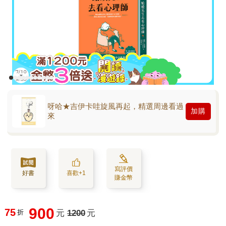
呀哈★吉伊卡哇旋風再起，精選周邊看過
加購
來
寫評價
好書
喜歡+1
賺金幣
900
75
折
元
1200
元