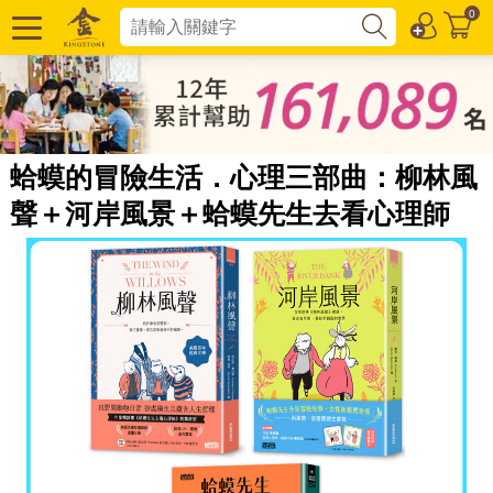
0
蛤蟆的冒險生活．心理三部曲：柳林風
聲＋河岸風景＋蛤蟆先生去看心理師