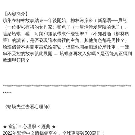
【內容簡介】
續集在柳林故事結束一年後開始。柳林河岸來了新鄰居──貝兒
（一位彬彬有禮的女作家）和兔子（一隻活潑愛冒險的兔子）。
這給蛤蟆、獾、河鼠和鼴鼠帶來什麼衝擊？（不知看過《柳林風
聲》的讀者，是否發現這本書裡的主角、其他角色都是男性？）
蛤蟆儘管不再開車當危險駕駛，但當他開始痴迷於摩托車，一連
串不受控的故事就此展開......蛤蟆會再次入獄嗎？是否能真正得到
教訓與領悟？
***********************************************************************
*****
《蛤蟆先生去看心理師》
★ 童話 × 心理學 × 經典 ★
2022年繁體中文版暢銷至今，全球更突破500萬冊！