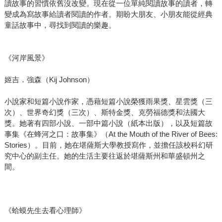
讀故事的習慣依舊沒改變。現在從一位單純閱讀故事的讀者，轉
變成為寫故事給讀者閱讀的作者。期盼大朋友、小朋友能從經典
童話故事中，尋找到閱讀的樂趣。
《河岸風景》
姬吉．強森（Kij Johnson）
小說家和短篇小說作家，憑藉短篇小說榮獲雨果獎、星雲獎（三
次）、世界奇幻獎（三次）、斯特金獎、克勞福德獎和法國大
獎。她著有四部小說、一部中篇小說（紙本出版），以及短篇故
事集《在蜂河之口：故事集》（At the Mouth of the River of Bees:
Stories）。目前，她在堪薩斯大學教授寫作，並擔任該校科幻研
究中心的副主任。她的生活主要往返於堪薩斯州和華盛頓州之
間。
《蛤蟆先生去看心理師》