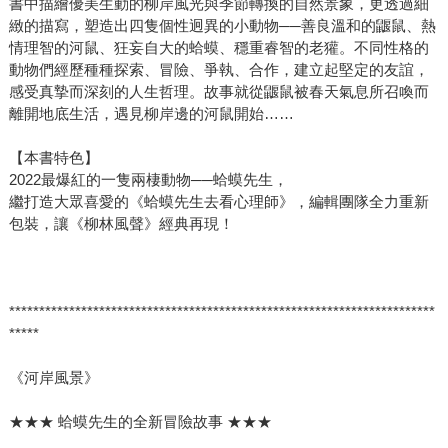
書中描繪優美生動的柳岸風光與季節轉換的自然景象，更透過細
緻的描寫，塑造出四隻個性迥異的小動物──善良溫和的鼴鼠、熱
情理智的河鼠、狂妄自大的蛤蟆、穩重睿智的老獾。不同性格的
動物們經歷種種探索、冒險、爭執、合作，建立起堅定的友誼，
感受真摯而深刻的人生哲理。故事就從鼴鼠被春天氣息所召喚而
離開地底生活，遇見柳岸邊的河鼠開始……
【本書特色】
2022最爆紅的一隻兩棲動物──蛤蟆先生，
繼打造大眾喜愛的《蛤蟆先生去看心理師》，編輯團隊全力重新
包裝，讓《柳林風聲》經典再現！
***********************************************************************
*****
《河岸風景》
★★★ 蛤蟆先生的全新冒險故事 ★★★