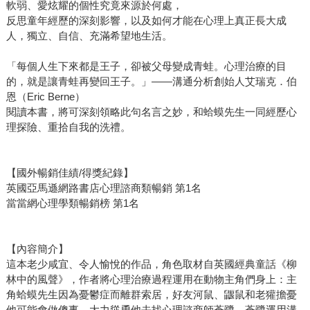
軟弱、愛炫耀的個性究竟來源於何處，
反思童年經歷的深刻影響，以及如何才能在心理上真正長大成
人，獨立、自信、充滿希望地生活。
「每個人生下來都是王子，卻被父母變成青蛙。心理治療的目
的，就是讓青蛙再變回王子。」——溝通分析創始人艾瑞克．伯
恩（Eric Berne）
閱讀本書，將可深刻領略此句名言之妙，和蛤蟆先生一同經歷心
理探險、重拾自我的洗禮。
【國外暢銷佳績/得獎紀錄】
英國亞馬遜網路書店心理諮商類暢銷 第1名
當當網心理學類暢銷榜 第1名
【內容簡介】
這本老少咸宜、令人愉悅的作品，角色取材自英國經典童話《柳
林中的風聲》，作者將心理治療過程運用在動物主角們身上：主
角蛤蟆先生因為憂鬱症而離群索居，好友河鼠、鼴鼠和老獾擔憂
他可能會做傻事，大力慫恿他去找心理諮商師蒼鷺。蒼鷺運用溝