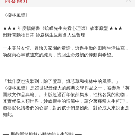
內容簡介
《柳林風聲》
★★★ 年度暢銷書《蛤蟆先生去看心理師》故事原型 ★★★
田野間動物日常 妙處橫生且蘊含人生哲理
一本關於友情、冒險與家園的童話，透過生動的田園生活描寫，
喚醒內心早被遺忘的純真，找回生命最初的悸動與希望。
「我什麼也沒聽到，除了蘆葦、燈芯草和柳林中的風聲。」
《柳林風聲》是20世紀最偉大的經典文學作品之一，被譽為「英
國散文作品典範」。出版超過百年依然雋永，性格各異的動物，
其實就像人類世界，妙處橫生的情節中，蘊含著種種人生哲理，
潛移默化讀者們的心靈，對於孩子們是如此，對於成人來說更是
如此。
── 那些屬於柳林小動物的人生況味 ──