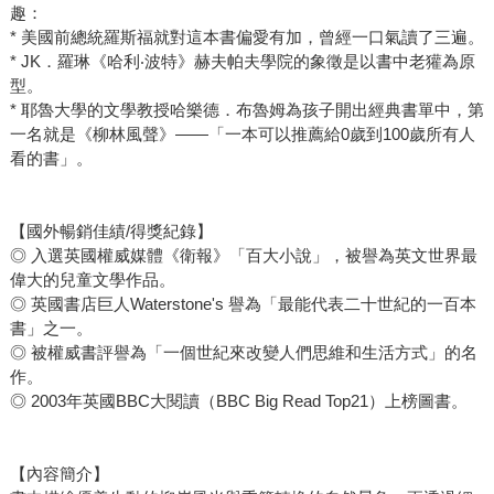
趣：
* 美國前總統羅斯福就對這本書偏愛有加，曾經一口氣讀了三遍。
* JK．羅琳《哈利‧波特》赫夫帕夫學院的象徵是以書中老獾為原
型。
* 耶魯大學的文學教授哈樂德．布魯姆為孩子開出經典書單中，第
一名就是《柳林風聲》——「一本可以推薦給0歲到100歲所有人
看的書」。
【國外暢銷佳績/得獎紀錄】
◎ 入選英國權威媒體《衛報》「百大小說」，被譽為英文世界最
偉大的兒童文學作品。
◎ 英國書店巨人Waterstone's 譽為「最能代表二十世紀的一百本
書」之一。
◎ 被權威書評譽為「一個世紀來改變人們思維和生活方式」的名
作。
◎ 2003年英國BBC大閱讀（BBC Big Read Top21）上榜圖書。
【內容簡介】