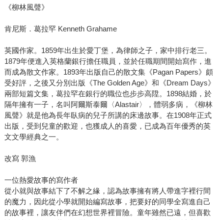
《柳林風聲》
肯尼斯．葛拉罕 Kenneth Grahame
英國作家。1859年出生於愛丁堡，為律師之子，家中排行老三。
1879年便進入英格蘭銀行擔任職員，並於任職期間開始寫作，進
而成為散文作家。1893年出版自己的散文集《Pagan Papers》頗
受好評，之後又分別出版《The Golden Age》和《Dream Days》
兩部短篇文集，葛拉罕在銀行的職位也步步高陞。1898結婚，於
隔年擁有一子，名叫阿爾斯泰爾〈Alastair〉，體弱多病，《柳林
風聲》就是他為長年臥病的兒子所講的床邊故事。在1908年正式
出版，受到兒童的歡迎，也獲成人的喜愛，已成為百年優秀的英
文文學經典之一。
改寫 郭漁
一位熱愛故事的寫作者
從小就與故事結下了不解之緣，認為故事擁有將人帶進字裡行間
的魔力，因此從小學就開始編寫故事，把要好的同學全寫進自己
的故事裡，讓友伴們在幻想世界裡冒險。童年雖然已遠，但喜歡