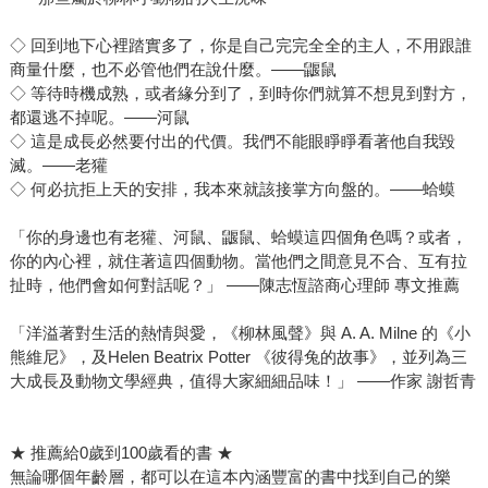
◇ 回到地下心裡踏實多了，你是自己完完全全的主人，不用跟誰
商量什麼，也不必管他們在說什麼。——鼴鼠
◇ 等待時機成熟，或者緣分到了，到時你們就算不想見到對方，
都還逃不掉呢。——河鼠
◇ 這是成長必然要付出的代價。我們不能眼睜睜看著他自我毀
滅。——老獾
◇ 何必抗拒上天的安排，我本來就該接掌方向盤的。——蛤蟆
「你的身邊也有老獾、河鼠、鼴鼠、蛤蟆這四個角色嗎？或者，
你的內心裡，就住著這四個動物。當他們之間意見不合、互有拉
扯時，他們會如何對話呢？」 ——陳志恆諮商心理師 專文推薦
「洋溢著對生活的熱情與愛，《柳林風聲》與 A. A. Milne 的《小
熊維尼》，及Helen Beatrix Potter 《彼得兔的故事》，並列為三
大成長及動物文學經典，值得大家細細品味！」 ——作家 謝哲青
★ 推薦給0歲到100歲看的書 ★
無論哪個年齡層，都可以在這本內涵豐富的書中找到自己的樂