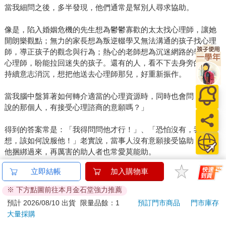
當我細問之後，多半發現，他們通常是幫別人尋求協助。
像是，陷入婚姻危機的先生想為鬱鬱寡歡的太太找心理師，讓她
開朗樂觀點；無力的家長想為叛逆輟學又無法溝通的孩子找心理
師，導正孩子的觀念與行為；熱心的老師想為沉迷網路的學生找
心理師，盼能拉回迷失的孩子。還有的人，看不下去身旁的朋友
持續意志消沉，想把他送去心理師那兒，好重新振作。
當我腦中盤算著如何轉介適當的心理資源時，同時也會問：「你
說的那個人，有接受心理諮商的意願嗎？」
得到的答案常是：「我得問問他才行！」、「恐怕沒有，我也在
想，該如何說服他！」老實說，當事人沒有意願接受協助，你把
他捆綁過來，再厲害的助人者也常愛莫能助。
立即結帳
加入購物車
過去，我曾在中學服務過，在學生輔導工作中接觸到的個案，常
是被轉介過來的。也就是，孩子自己不覺得有困擾，但身旁師長
※ 下方點圖前往本月金石堂強力推薦
卻感到頭痛不已。這種「非自願個案」，輔導起來有相當的難
預計 2026/08/10 出貨
限量品餘：1
預訂門市商品
門市庫存
度，於是，我們會轉而向他身旁的大人進行工作，稱為「系統工
大量採購
作」。這麼做是有道理的，因為，有困擾的人通常比較有改變意