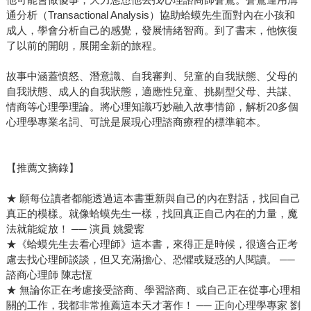
通分析（Transactional Analysis）協助蛤蟆先生面對內在小孩和
成人，學會分析自己的感覺，發展情緒智商。到了書末，他恢復
了以前的開朗，展開全新的旅程。
故事中涵蓋憤怒、潛意識、自我審判、兒童的自我狀態、父母的
自我狀態、成人的自我狀態，適應性兒童、挑剔型父母、共謀、
情商等心理學理論。將心理知識巧妙融入故事情節，解析20多個
心理學專業名詞、可說是展現心理諮商療程的標準範本。
【推薦文摘錄】
★ 願每位讀者都能透過這本書重新與自己的內在對話，找回自己
真正的模樣。就像蛤蟆先生一樣，找回真正自己內在的力量，魔
法就能綻放！ ── 演員 姚愛寗
★《蛤蟆先生去看心理師》這本書，來得正是時候，很適合正考
慮去找心理師談談，但又充滿擔心、恐懼或疑惑的人閱讀。 ──
諮商心理師 陳志恆
★ 無論你正在考慮接受諮商、學習諮商、或自己正在從事心理相
關的工作，我都非常推薦這本天才著作！ ── 正向心理學專家 劉