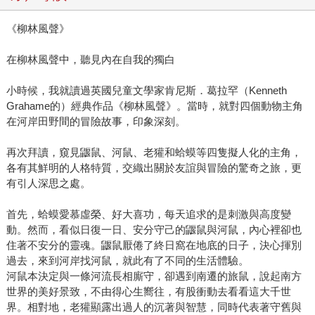
《柳林風聲》
在柳林風聲中，聽見內在自我的獨白
小時候，我就讀過英國兒童文學家肯尼斯．葛拉罕（Kenneth
Grahame的）經典作品《柳林風聲》。當時，就對四個動物主角
在河岸田野間的冒險故事，印象深刻。
再次拜讀，窺見鼴鼠、河鼠、老獾和蛤蟆等四隻擬人化的主角，
各有其鮮明的人格特質，交織出關於友誼與冒險的驚奇之旅，更
有引人深思之處。
首先，蛤蟆愛慕虛榮、好大喜功，每天追求的是刺激與高度變
動。然而，看似日復一日、安分守己的鼴鼠與河鼠，內心裡卻也
住著不安分的靈魂。鼴鼠厭倦了終日窩在地底的日子，決心揮別
過去，來到河岸找河鼠，就此有了不同的生活體驗。
河鼠本決定與一條河流長相廝守，卻遇到南遷的旅鼠，說起南方
世界的美好景致，不由得心生嚮往，有股衝動去看看這大千世
界。相對地，老獾顯露出過人的沉著與智慧，同時代表著守舊與