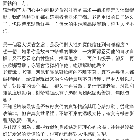
固執的一方。
這說明了人們心中的兩股矛盾卻並存的需求—追求穩定與渴望變
動，我們時時刻刻都在這兩者間尋求平衡。老調重談的日子過久
了，也期待來點新鮮事；而每天的生活若高度變動，也叫人吃不
消。
另一個發人深省之處，是我們對人性究竟能信任到何種程度？
想一想，如果你是故事中蛤蟆的朋友，一方面得忍受他的自吹自
擂，又不忍看他自甘墮落、揮霍無度，一再伸出援手，卻又一再
被欺騙背叛，你還會選擇相信他，繼續幫助他嗎？
老實說，老獾、河鼠和鼴鼠對蛤蟆的不離不棄，真不是每個人都
做得到的。蛤蟆展現出來的性格特質與不良行徑，已令人難以忍
受，對朋友的熱心協助，卻又一再背叛，是什麼讓老獾、河鼠和
鼴鼠這班動物，對蛤蟆這紈褲子弟願意如此循循善誘、無限包
容？
不知道蛤蟆最後是否被好友們的真摯情誼與用心給打動，從此痛
改前非。但在真實世界裡，不離不棄的溫暖支持，確實有機會影
響與改變一個人。
為什麼？因為，那些看似無良或缺乏同理心的惡棍，往往是沒被
好好愛過的受傷孩子，也可能已經對人性感到失望。