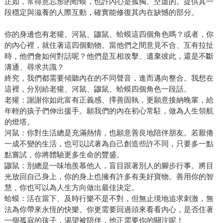
正如，常得意忘形的蛤蟆，也許內心是孤獨、空虛的。提供其一
段穩定與滋養的人際互動，確實能修復其內在缺憾的部分。
你的身邊也有老獾、河鼠、鼴鼠、蛤蟆這四個角色嗎？或者，你
的內心裡，就住著這四個動物。當他們之間意見不合、互有拉扯
時，他們會如何對話呢？他們是互相攻擊、遺棄彼此，還是不斷
溝通、尋求共識？
終究，我們都需要傾聽內在的不同聲音，進而邁向整合。我想在
這裡，分別給老獾、河鼠、鼴鼠、蛤蟆四個角色一段話。
老獾：謝謝你如此富有正義感、擇善固執，更願意接納晚輩，給
年輕的孩子們伸出援手。願我們的內在初心常駐，做為人生領航
的燈塔。
河鼠：你對生活總是充滿熱情，也願意善良地陪伴朋友。若厭倦
一成不變的生活，也可以試著為自己創造些許不同，只要多一點
點嘗試，你將體驗更多生命的豐盛。
鼴鼠：別總是一味地羨慕他人，盲目跟著別人的腳步行事。將目
光放回自己身上，你的身上也擁有許多有美好寶物。善用你的智
慧，你也可以為人生方向做出最佳決定。
蛤蟆：活在當下、及時行樂不是不對，但無止境地追求刺激，無
法為你帶來永恆的快樂。你更需要回過頭來看看內心，是否住著
一個孤寂的孩子，渴望被陪伴，他正需要你的關注呢！