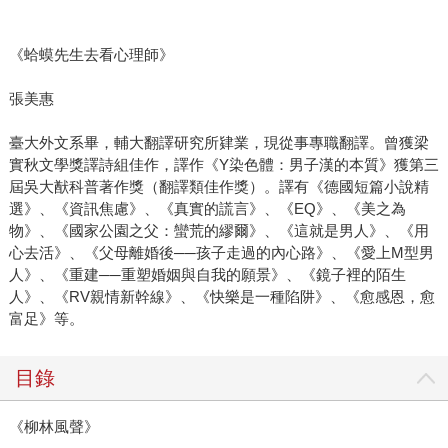
《蛤蟆先生去看心理師》
張美惠
臺大外文系畢，輔大翻譯研究所肄業，現從事專職翻譯。曾獲梁
實秋文學獎譯詩組佳作，譯作《Y染色體：男子漢的本質》獲第三
屆吳大猷科普著作獎（翻譯類佳作獎）。譯有《德國短篇小說精
選》、《資訊焦慮》、《真實的謊言》、《EQ》、《美之為
物》、《國家公園之父：蠻荒的繆爾》、《這就是男人》、《用
心去活》、《父母離婚後──孩子走過的內心路》、《愛上M型男
人》、《重建──重塑婚姻與自我的願景》、《鏡子裡的陌生
人》、《RV親情新幹線》、《快樂是一種陷阱》、《愈感恩，愈
富足》等。
目錄
《柳林風聲》