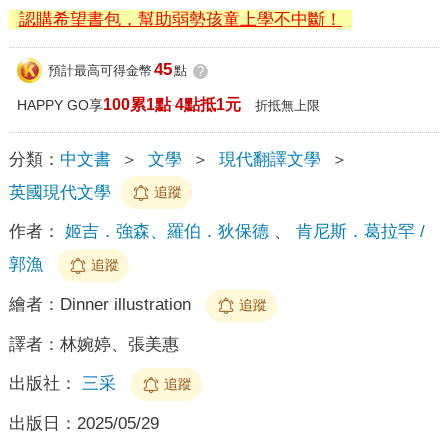
認購希望書包，幫助弱勢孩童上學不中斷！
45
預計最高可得金幣
點
?
100累1點 4點抵1元
HAPPY GO享
折抵無上限
分類：
中文書
＞
文學
＞
現代翻譯文學
＞
英國現代文學
追蹤
作者：
姬吉．強森、羅伯．狄保德
、
肯尼斯．葛拉罕 /
郭漁
追蹤
繪者：
Dinner illustration
追蹤
譯者：
林婉婷、張美惠
出版社：
三采
追蹤
出版日：
2025/05/29