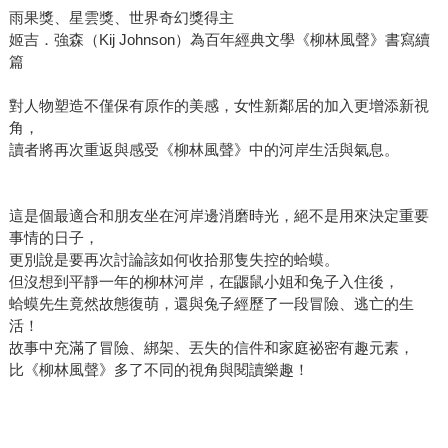
雨果獎、星雲獎、世界奇幻獎得主
姬吉．強森（Kij Johnson）為百年經典文學《柳林風聲》書寫續
篇
對人物塑造不僅保有原作的美感，女性新鄰居的加入更增添新視
角，
讀者將再次重返與感受《柳林風聲》中的河岸生活與氣息。
這是個最適合和朋友坐在河岸邊消磨時光，絕不是用來決定重要
事情的日子，
更別說是要再次討論該如何收拾那隻失控的蛤蟆。
但沒想到平靜一年的柳林河岸，在鼴鼠小姐和兔子入住後，
蛤蟆先生竟然故態復萌，還與兔子經歷了一段冒險、逃亡的生
活！
故事中充滿了冒險、綁架、丟失的信件和家庭祕密有趣元素，
比《柳林風聲》多了不同的視角與閱讀樂趣！