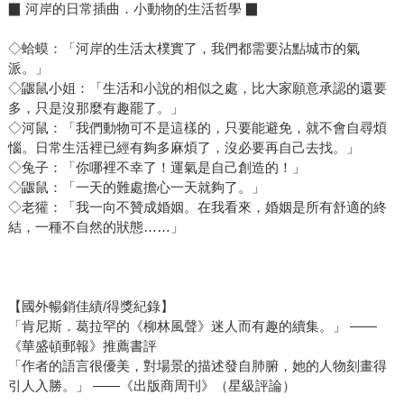
▉ 河岸的日常插曲．小動物的生活哲學 ▉
◇蛤蟆：「河岸的生活太樸實了，我們都需要沾點城市的氣
派。」
◇鼴鼠小姐：「生活和小說的相似之處，比大家願意承認的還要
多，只是沒那麼有趣罷了。」
◇河鼠：「我們動物可不是這樣的，只要能避免，就不會自尋煩
惱。日常生活裡已經有夠多麻煩了，沒必要再自己去找。」
◇兔子：「你哪裡不幸了！運氣是自己創造的！」
◇鼴鼠：「一天的難處擔心一天就夠了。」
◇老獾：「我一向不贊成婚姻。在我看來，婚姻是所有舒適的終
結，一種不自然的狀態……」
【國外暢銷佳績/得獎紀錄】
「肯尼斯．葛拉罕的《柳林風聲》迷人而有趣的續集。」 ——
《華盛頓郵報》推薦書評
「作者的語言很優美，對場景的描述發自肺腑，她的人物刻畫得
引人入勝。」 ——《出版商周刊》（星級評論）