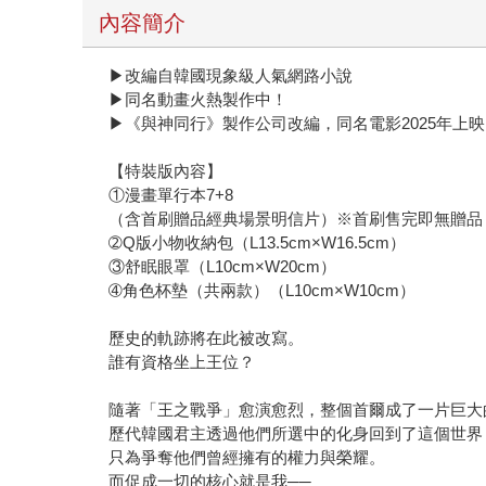
內容簡介
▶改編自韓國現象級人氣網路小說
▶同名動畫火熱製作中！
▶《與神同行》製作公司改編，同名電影2025年上映
【特裝版內容】
①漫畫單行本7+8
（含首刷贈品經典場景明信片）※首刷售完即無贈品
➁Q版小物收納包（L13.5cm×W16.5cm）
③舒眠眼罩（L10cm×W20cm）
➃角色杯墊（共兩款）（L10cm×W10cm）
歷史的軌跡將在此被改寫。
誰有資格坐上王位？
隨著「王之戰爭」愈演愈烈，整個首爾成了一片巨大
歷代韓國君主透過他們所選中的化身回到了這個世界
只為爭奪他們曾經擁有的權力與榮耀。
而促成一切的核心就是我──