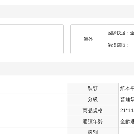
國際快遞：
海外
港澳店取：
裝訂
紙本
分級
普通
商品規格
21*14
適讀年齡
全齡
級別