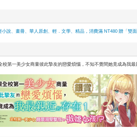
輕小說、畫冊、華人原創、輕．文學、精品，消費滿 NT480 贈「雙
惱，不知不覺間她竟成為我最親近
台灣角川2026漫畫博覽會