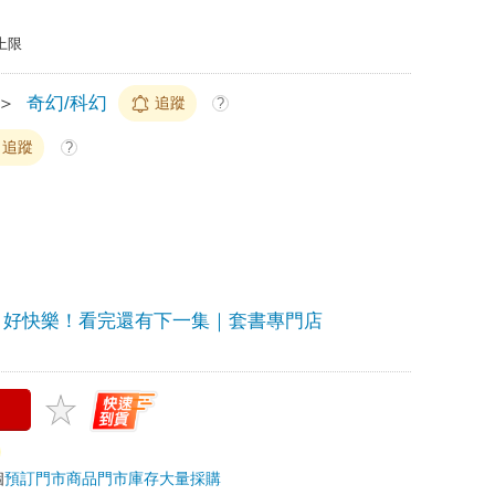
上限
＞
奇幻/科幻
追蹤
?
追蹤
?
好快樂！看完還有下一集｜套書專門店
個
預訂門市商品
門市庫存
大量採購