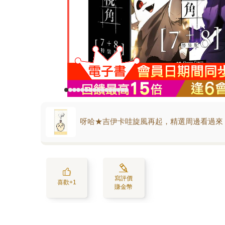
呀哈★吉伊卡哇旋風再起，精選周邊看過來
寫評價
喜歡+1
賺金幣