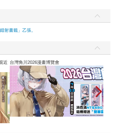
面鐳射書籤」乙張。
攻殼機動隊 (199