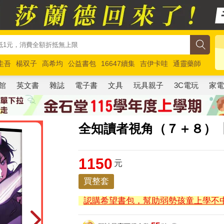
圭吾
楊双子
高希均
公益書包
16647續集
吉伊卡哇
通靈藥師
路邊攤新作
馬斯克
玩具總動員5
超慢跑
館
英文書
雜誌
電子書
文具
玩具親子
3C電玩
家
全知讀者視角（７＋８）
1150
元
買整套
認購希望書包，幫助弱勢孩童上學不