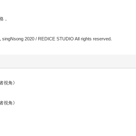
格，
ingNsong 2020 / REDICE STUDIO All rights reserved.
讀者視角》
讀者視角》