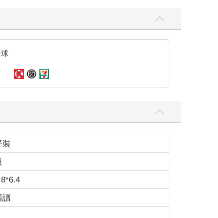
全球
平裝
級
.8*6.4
適讀