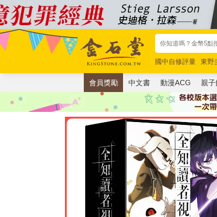
國中自修評量
東野
唯紅花綻放
奧德賽
會員獎勵
中文書
動漫ACG
親子