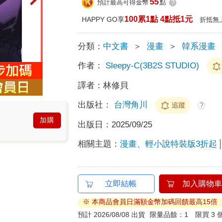
55
預計最高可得金幣
點
?
100累1點 4點抵1元
HAPPY GO享
折抵無
分類：
中文書
＞
漫畫
＞
韓系漫畫
作者：
Sleepy-C(3B2S STUDIO)
譯者：
林修貝
出版社：
台灣角川
追蹤
?
加購
出版日：
2025/09/25
相關主題：
漫畫、輕小說特裝版3折起
立即結帳
加入購物車
※ 本商品會員日滿額金幣加碼回饋最高15倍
預計 2026/08/08 出貨
限量品餘：1 限買 3 