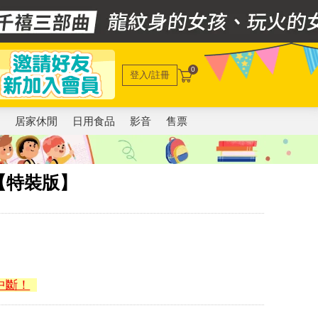
0
登入/註冊
電
居家休閒
日用食品
影音
售票
【特裝版】
中斷！