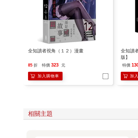
全知讀者視角（１２）漫畫
全知讀
版】
323
13
85
折
特價
元
特價
加入購物車
加
相關主題