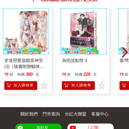
穿進戀愛遊戲當神官
為怪談點燈 3
臺灣
(3)（隨書附贈貓咪造
型拇指扇）
300
229
79
折
特價
元
79
折
特價
元
79
折
加入購物車
加入購物車
關於我們
門市查詢
分紅大聯盟
客服中心
加好友
訂閱