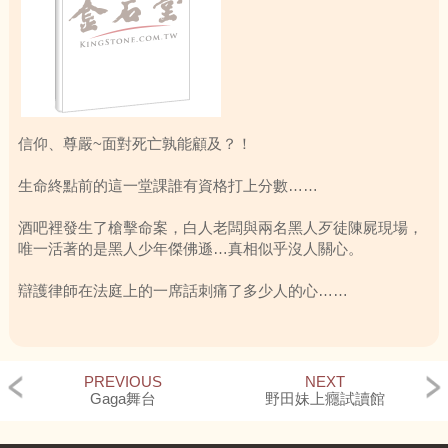
信仰、尊嚴~面對死亡孰能顧及？！
生命終點前的這一堂課誰有資格打上分數……
酒吧裡發生了槍擊命案，白人老闆與兩名黑人歹徒陳屍現場，
唯一活著的是黑人少年傑佛遜…真相似乎沒人關心。
辯護律師在法庭上的一席話刺痛了多少人的心……
他用智商低下、只會聽命令做事、蠢鈍…種種貶抑的言語來為
傑佛遜開罪~甚至說出了判他死刑猶如把一頭豬送上電椅一樣
無意義。
PREVIOUS
NEXT
Gaga舞台
野田妹上癮試讀館
即便如此，在十二名白人組成的陪審團決議下—死刑定讞。