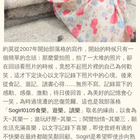
約莫從2007年開始部落格的寫作，開始的時候只有一
個簡單的念頭：那麼愛拍照，拍了一大堆的照片，卻
在回頭看照片的時候，竟想不起照片裡的自己為何歡
笑，這才下定決心以文字記錄下照片中的心境。後來
從食記、遊記、讀書心得……無所不寫。記錄當下的
感動、感傷、激動，待日後回首，為美好的記憶會心
一笑，為時過境遷的悲傷莞爾。這也是我部落格
「
Sogirl0105食樂。遊樂。讀樂
」取名的緣由，以食為
天~其樂一；遊玩紓壓~其樂二；閱覽怡情~其樂三，願
生活充滿喜樂，以文字記錄下喜樂，即使曾經有過的
不快樂在最終都能笑顏回顧。Sogirl是希望即使步向熟