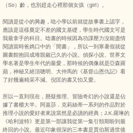
（So）齡，也別趕走心裡那個女孩（girl）。
閱讀是從小的興趣，唸小學以前就從故事書上認字，
應該是這樣奠定不差的國文基礎，學生時代國文可是
我最拿手的科目。唸書的時候因為功課壓力沒能盡情
閱讀當時爸媽口中的「閒書」，所以一到寒暑假就從
圖書館抱回成堆覬覦已久的小說。偵探小說、世界文
學名著是學生年代的最愛，那時候的偶像就是亞森羅
蘋，神秘又絕頂聰明、大仲馬的《基督山恩仇記》看
了好幾遍精采不減、倪匡的書又怕又愛。
所以一直到現在，懸疑推理、冒險奇幻的小說還是佔
據了書櫃大半。阿嘉莎．克莉絲蒂一系列的作品對於
推理小說的愛好者來說當然是必讀的經典；J.K.羅琳的
《哈利波特》更是第一部讓我從第一集引頸期盼到最
終回的小說。最近印象很深的三本書是賈伯斯過世後