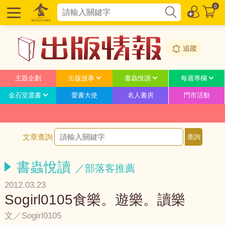
0
追蹤
主題企劃
出版故事
書蟲悅讀
每週專欄
金石堂選書
愛書大使
名人書房
門市活動
文章查詢
書蟲悅讀
／部落客推薦
2012.03.23
Sogirl0105食樂。遊樂。讀樂
文／Sogirl0105