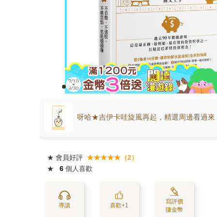
呀哈★吉伊卡哇旋風再起，精選周邊看過來
★
會員好評
★★★★★（2）
★
6
個人喜歡
寫評價
導讀
喜歡+1
賺金幣