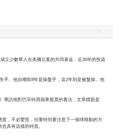
是成立少數華人在美國立案的共同基金。近30年的投資
重押操作失手。他自嘲前8年是操盤手，這2年則是被盤操。他
報》專訪他對巴菲特買蘋果股票的看法，文章標題是
投資態度，不必驚慌，但要特別要注意下一個球移動的方
法也具有這樣的特質。