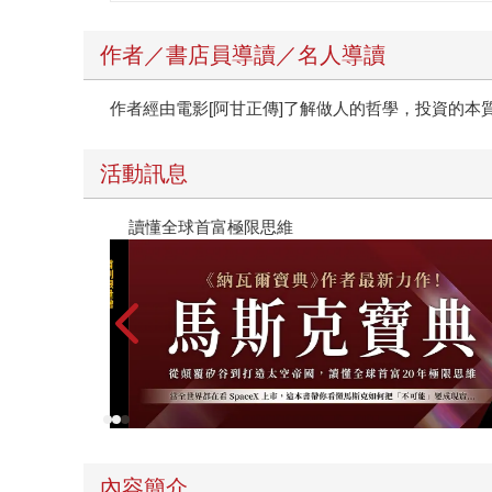
作者／書店員導讀／名人導讀
作者經由電影[阿甘正傳]了解做人的哲學，投資的本
活動訊息
高功能倖存者：如果不「有用」，我還值得被愛嗎
內容簡介