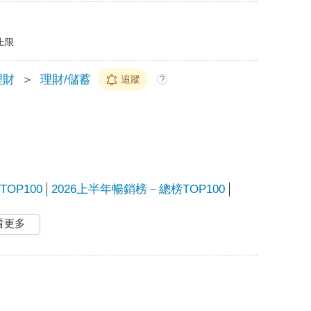
上限
理財
＞
理財/儲蓄
追蹤
?
OP100
2026上半年暢銷榜－總榜TOP100
看更多