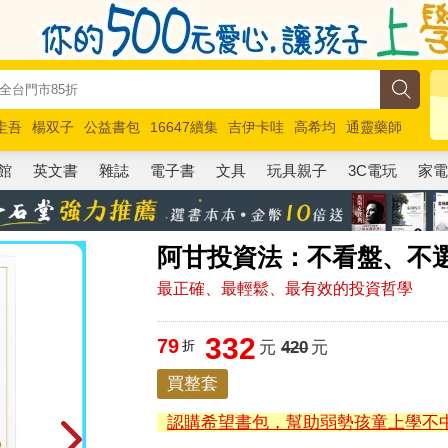
圭吾
楊双子
公益書包
16647續集
吉伊卡哇
高希均
通靈藥師
路邊攤新作
馬斯克
玩具總動員5
超慢跑
館
英文書
雜誌
電子書
文具
玩具親子
3C電玩
家
阿甘投資法：不看盤、不
最正確、最輕鬆、最有效的投資哲學
332
79
折
元
420
元
買整套
認購希望書包，幫助弱勢孩童上學不