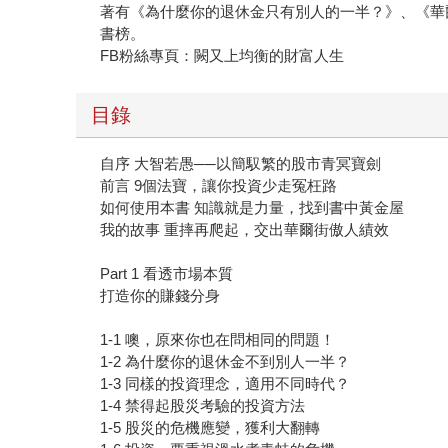
著有《為什麼你的退休金只有別人的一半？》、《華
書榜。
FB粉絲專頁：闕又上均衡的財富人生
目錄
自序 大智若愚──以簡馭繁的股市青冥寶劍
前言 9個法寶，讓你投資少走冤枉路
如何使用本書 知識就是力量，找到書中黃金屋
我的故事 重摔再爬起，交出華爾街傲人績效
Part 1 看透市場本質
打造你的賺錢分身
1-1 噢，原來你也在問相同的問題！
1-2 為什麼你的退休金不到別人一半？
1-3 同樣的投資理念，適用不同時代？
1-4 禁得起股災考驗的投資方法
1-5 股災的危機應變，獲利大翻轉