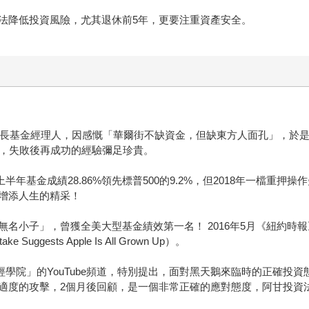
法降低投資風險，尤其退休前5年，更要注重資產安全。
上成長基金經理人，因感慨「華爾街不缺資金，但缺東方人面孔」，於
敗，失敗後再成功的經驗彌足珍貴。
年上半年基金成績28.86%領先標普500的9.2%，但2018年一檔
增添人生的精采！
名小子」，曾獲全美大型基金績效第一名！ 2016年5月《紐約時
uggests Apple Is All Grown Up）。
財經學院」的YouTube頻道，特別提出，面對黑天鵝來臨時的正確
適度的攻擊，2個月後回顧，是一個非常正確的應對態度，阿甘投資