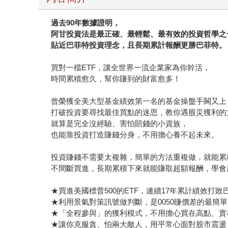
過去90年數據證明，
阿甘投資法是最正確、最輕鬆、最有效的投資哲學之
貼近巴菲特投資理念，且長期累計報酬更勝巴菲特。
買對一檔ETF，讓全世界一流企業家為你幹活，
時間累積愈久，幫你賺到的財富愈多！
曾榮獲全美大型基金績效第一名的基金操盤手闕又上
打破投資要尋找最佳買點的迷思，教你遇股災獲利的
就算是完全沒經驗、害怕賠錢的小資族，
也能靠投資打造賺錢分身，不用擔心養不起未來。
投資賺錢不需要太複雜，簡單的方法重複做，就能累
不間斷買進，長期累積下來就能賺取超額報酬，學會
★買進美國標普500的ETF，連續17年累計績效打敗
★利用景氣對策訊號做判斷，是0050賺價差的最簡
★「全程參與」的獲利模式，不用擔心買在高點、賣
★讓你克服貪、怕兩大敵人，用平常心面對股市震盪