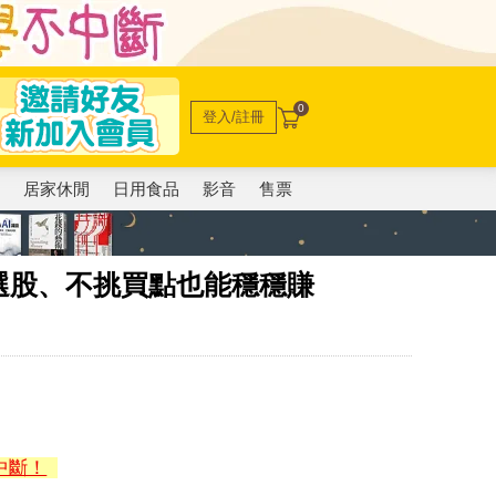
0
登入/註冊
電
居家休閒
日用食品
影音
售票
選股、不挑買點也能穩穩賺
中斷！