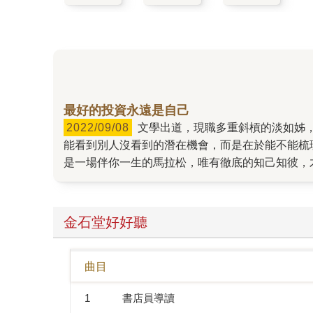
最好的投資永遠是自己
2022/09/08
文學出道，現職多重斜槓的淡如姊，用他活生生但還不到血淋淋（笑）的例子告訴我們，投資真的是越簡單越好，重點不在你有多會判斷市場動向，
能看到別人沒看到的潛在機會，而是在於能不能梳
是一場伴你一生的馬拉松，唯有徹底的知己知彼，
金石堂好好聽
曲目
1
書店員導讀