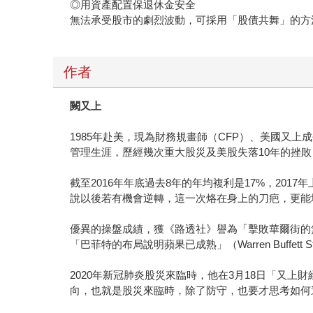
◎用資產配置保退休金安全
無法承受股市的劇烈波動，可採用「股債共舞」的方
作者
闕又上
1985年赴美，現為財務規畫師（CFP）、美國又
管理生涯，歷經幾次重大股災及美股失落10年的挫
截至2016年年底過去8年的年均複利是17%，2017
說以後若有機會逆轉，這一次烙在身上的刀疤，更能
優異的操盤成績，獲《路透社》譽為「擊敗華爾街的無
「巴菲特的布局說明蘋果已成熟」（Warren Buffett Stake S
2020年新冠肺炎股災來臨時，他在3月18日「又上
向，也就是股災來臨時，除了防守，也要才思考如何