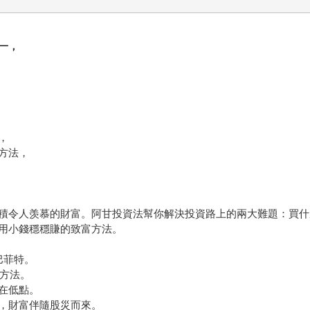
一，
，
方法，
積令人羡慕的財富。阿甘投資法幫你解決投資路上的兩大難題：買什
用小錢穩穩賺的致富方法。
巴菲特。
單方法。
在低點。
，財富伴隨股災而來。