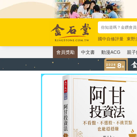
國中自修評量
東野
唯紅花綻放
奧德賽
會員獎勵
中文書
動漫ACG
親子