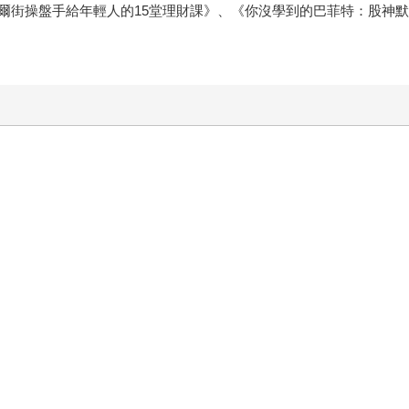
爾街操盤手給年輕人的15堂理財課》、《你沒學到的巴菲特：股神