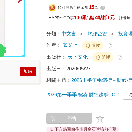
15
預計最高可得金幣
點
?
100累1點 4點抵1元
HAPPY GO享
折抵無
分類：
中文書
＞
財經企管
＞
投資
作者：
闕又上
追蹤
?
出版社：
天下文化
追蹤
?
出版日：
2020/05/27
加購
相關主題：
2026上半年暢銷榜－財經榜T
2026第一季季暢銷-財經趨勢TOP
停售
※ 下方點圖前往本月金石堂強力推薦