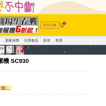
0
登入/註冊
電
居家休閒
日用食品
影音
售票
機 SC930
中斷！