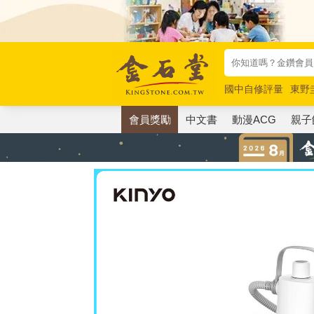
國中自修評量
東野
唯紅花綻放
奧德賽
會員獎勵
中文書
動漫ACG
親子