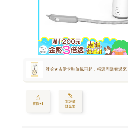
呀哈★吉伊卡哇旋風再起，精選周邊看過來
寫評價
喜歡+1
賺金幣