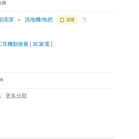
上限
能清潔
＞
洗地機/拖把
追蹤
?
C耳機類推薦
3C家電
m
元
更多分期