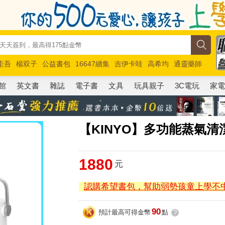
圭吾
楊双子
公益書包
16647續集
吉伊卡哇
高希均
通靈藥師
路邊攤新作
馬斯克
玩具總動員5
超慢跑
館
英文書
雜誌
電子書
文具
玩具親子
3C電玩
家
【KINYO】多功能蒸氣清潔
1880
元
認購希望書包，幫助弱勢孩童上學不
90
預計最高可得金幣
點
?