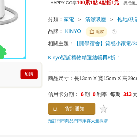
100累1點 4點抵1元
HAPPY GO享
折抵無
分類：
家電
＞
清潔吸塵
＞
拖地/功
品牌：
KINYO
追蹤
?
相關主題：
【開學宿舍】質感小家電/3
Kinyo聖誕禮物精選結帳再8折！
加購
商品尺寸：
長13cm X 寬15cm X 高29c
信用卡分期：
6
期
0
利率 每期
313
貨到通知
預訂門市商品
門市庫存
大量採購