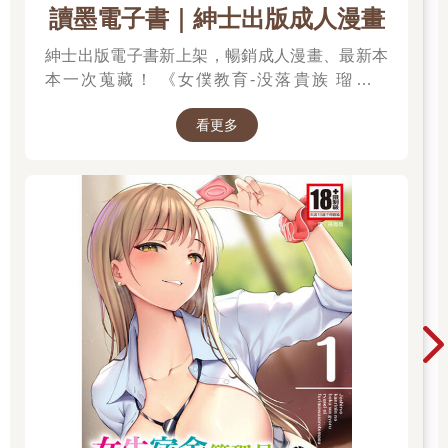
讀墨電子書｜紳士出版成人漫畫
紳士出版電子書新上架，暢銷成人漫畫、最新本
本一次蒐藏！ 《女僕教育-没落貴族 瑠璃川
椿》、《班長的催眠》、《無懈可擊的女上司被
看更多
●得死去活來》等熱門系列作品任君挑選，隨時
開讀無負擔，立即體驗專屬你的紳士閱讀時光！