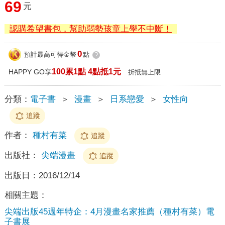
69
元
認購希望書包，幫助弱勢孩童上學不中斷！
0
預計最高可得金幣
點
?
100累1點 4點抵1元
HAPPY GO享
折抵無上限
分類：
電子書
＞
漫畫
＞
日系戀愛
＞
女性向
追蹤
作者：
種村有菜
追蹤
出版社：
尖端漫畫
追蹤
出版日：
2016/12/14
相關主題：
尖端出版45週年特企：4月漫畫名家推薦（種村有菜）電
子書展