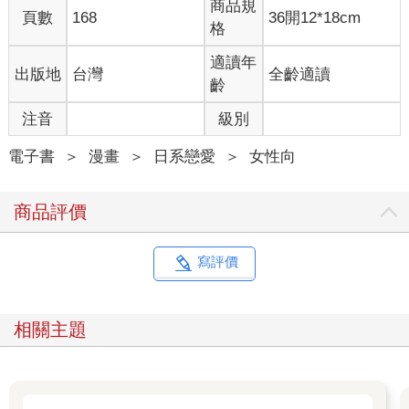
商品規
頁數
168
36開12*18cm
格
適讀年
出版地
台灣
全齡適讀
齡
注音
級別
電子書
＞
漫畫
＞
日系戀愛
＞
女性向
商品評價
寫評價
相關主題