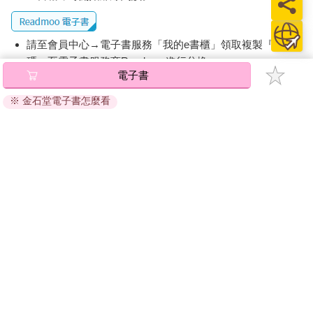
請至會員中心→電子書服務「我的e書櫃」領取複製『兌換
碼』至電子書服務商Readmoo進行兌換。
電子書
退換貨須知：
※ 金石堂電子書怎麼看
因版權保護，您在金石堂所購買的電子書僅能以金石堂專屬
的閱讀軟體開啟閱讀，無法以其他閱讀器或直接下載檔案。
依據「消費者保護法」第19條及行政院消費者保護處公告之
「通訊交易解除權合理例外情事適用準則」，非以有形媒介
提供之數位內容或一經提供即為完成之線上服務，經消費者
事先同意始提供。（如：電子書、電子雜誌、下載版軟體、
虛擬商品…等），
不受「網購服務需提供七日鑑賞期」的限
制
。為維護您的權益，建議您先使用「試閱」功能後再付款
購買。