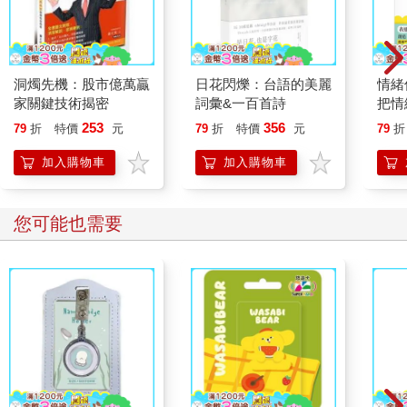
洞燭先機：股市億萬贏
日花閃爍：台語的美麗
情緒
家關鍵技術揭密
詞彙&一百首詩
把情
誰都
253
356
79
折
特價
元
79
折
特價
元
79
折
加入購物車
加入購物車
您可能也需要