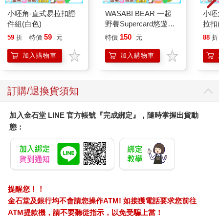
小呸角-直式易拉扣證
WASABI BEAR 一起
小呸
件組(白色)
野餐Supercard悠遊卡-
拉扣
黃芥末熊【受託代銷】
59
150
59
折
特價
元
特價
元
88
折
加入購物車
加入購物車
訂購/退換貨須知
加入金石堂 LINE 官方帳號『完成綁定』，隨時掌握出貨動
態：
提醒您！！
金石堂及銀行均不會請您操作ATM! 如接獲電話要求您前往
ATM提款機，請不要聽從指示，以免受騙上當！