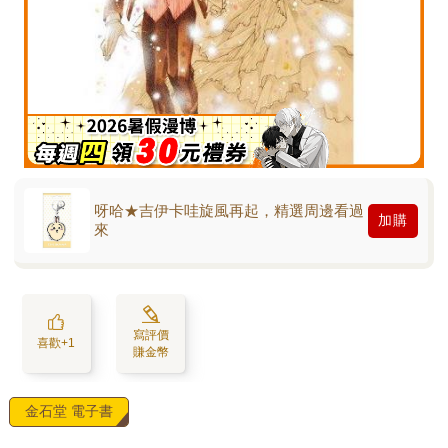
呀哈★吉伊卡哇旋風再起，精選周邊看過
加購
來
寫評價
喜歡+1
賺金幣
金石堂 電子書