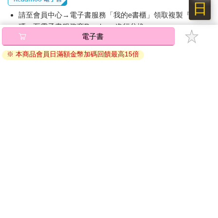
日
請至會員中心→電子書服務「我的e書櫃」領取複製『兌換
碼』至電子書服務商Readmoo進行兌換。
電子書
退換貨須知：
※ 本商品會員日滿額金幣加碼回饋最高15倍
因版權保護，您在金石堂所購買的電子書僅能以金石堂專屬
的閱讀軟體開啟閱讀，無法以其他閱讀器或直接下載檔案。
依據「消費者保護法」第19條及行政院消費者保護處公告之
「通訊交易解除權合理例外情事適用準則」，非以有形媒介
提供之數位內容或一經提供即為完成之線上服務，經消費者
事先同意始提供。（如：電子書、電子雜誌、下載版軟體、
虛擬商品…等），
不受「網購服務需提供七日鑑賞期」的限
制
。為維護您的權益，建議您先使用「試閱」功能後再付款
購買。