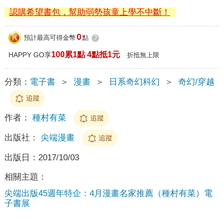
認購希望書包，幫助弱勢孩童上學不中斷！
0
預計最高可得金幣
點
?
100累1點 4點抵1元
HAPPY GO享
折抵無上限
分類：
電子書
＞
漫畫
＞
日系奇幻科幻
＞
奇幻/穿越
追蹤
作者：
種村有菜
追蹤
出版社：
尖端漫畫
追蹤
出版日：
2017/10/03
相關主題：
尖端出版45週年特企：4月漫畫名家推薦（種村有菜）電
子書展