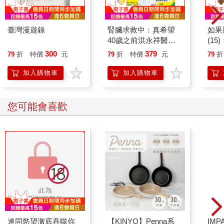
臺灣漫遊錄
腎臟求救中：真希望
如果
40歲之前洪永祥醫師
(1
就告訴我這些事
貓漫
300
379
79
折
特價
元
79
折
特價
元
79
折
加入購物車
加入購物車
您可能會喜歡
連同慾望澈底吞噬你
【KINYO】Penna系
IM