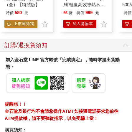
（全）【特裝版】
列-輕量高效導熱不沾
500
平煎鍋30cm
IM0
580
999
特價
元
56
折
特價
元
特價
上市通知我
加入購物車
訂購/退換貨須知
加入金石堂 LINE 官方帳號『完成綁定』，隨時掌握出貨動
態：
提醒您！！
金石堂及銀行均不會請您操作ATM! 如接獲電話要求您前往
ATM提款機，請不要聽從指示，以免受騙上當！
購買須知：