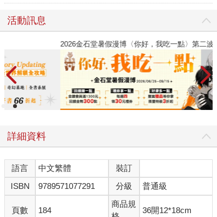
活動訊息
2026金石堂暑假漫博〈你好，我吃一點〉第二波
金
詳細資料
語言
中文繁體
裝訂
ISBN
9789571077291
分級
普通級
商品規
頁數
184
36開12*18cm
格