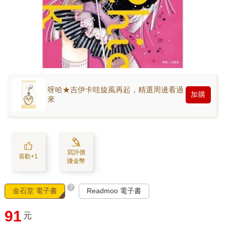
呀哈★吉伊卡哇旋風再起，精選周邊看過
加購
來
寫評價
喜歡+1
賺金幣
?
金石堂 電子書
Readmoo 電子書
91
元