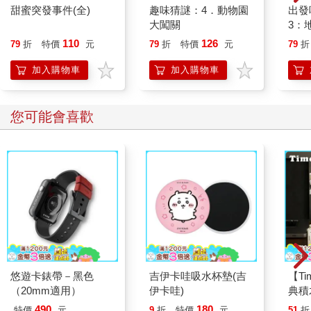
甜蜜突發事件(全)
趣味猜謎：4．動物園
出發
大闖關
3：
110
126
79
折
特價
元
79
折
特價
元
79
折
加入購物車
加入購物車
您可能會喜歡
悠遊卡錶帶－黑色
吉伊卡哇吸水杯墊(吉
【T
（20mm適用）
伊卡哇)
典積
490
180
特價
元
9
折
特價
元
51
折