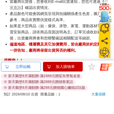
當廠商出貨後，您會收到E-mail出貨通知，您也可透過【
訂
單查詢
】確認出貨情況。
產品顏色可能會因網頁呈現與拍攝關係產生色差，圖片僅供
參考，商品依實際供貨樣式為準。
如果是大型商品（如：傢俱、床墊、家電、運動器材等）及
需安裝商品，請依商品頁面說明為主。訂單完成收款確認
後，出貨廠商將會和您聯繫確認相關配送等細節。
偏遠地區、樓層費及其它加價費用，皆由廠商於約定配送時
一併告知，廠商將保留出貨與否的權利。
提醒您！！
金石堂及銀行均不會請您操作ATM! 如接獲電話要求您前往
立即結帳
加入購物車
ATM提款機，請不要聽從指示，以免受騙上當！
※ 新天鵝堡8月滿額贈-滿1888元贈鯊魚警報桌遊
※ 新天鵝堡8月滿額贈-滿2888元贈拯救童話
退換貨須知：
※ 新天鵝堡8月滿額贈-滿288元贈德國心臟病試玩版
**提醒您，鑑賞期不等於試用期，退回商品須為全新狀態**
預計 2026/08/10 出貨
限量品餘：1
大量採購
依據「消費者保護法」第19條及行政院消費者保護處公告之
「通訊交易解除權合理例外情事適用準則」，以下商品購買
後，除商品本身有瑕疵外，將不提供7天的猶豫期：
易於腐敗、保存期限較短或解約時即將逾期。（如：生