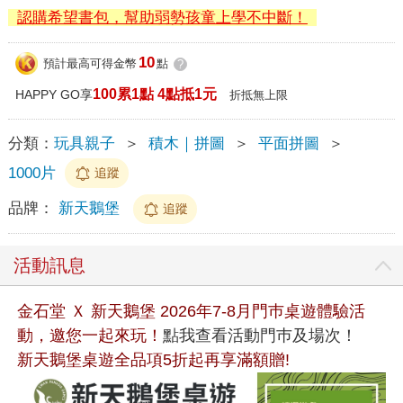
認購希望書包，幫助弱勢孩童上學不中斷！
10
預計最高可得金幣
點
?
100累1點 4點抵1元
HAPPY GO享
折抵無上限
分類：
玩具親子
＞
積木｜拼圖
＞
平面拼圖
＞
1000片
追蹤
品牌：
新天鵝堡
追蹤
活動訊息
金石堂 Ｘ 新天鵝堡 2026年7-8月門巿桌遊體驗活
動，邀您一起來玩！
點我查看活動門巿及場次！
新天鵝堡桌遊全品項5折起再享滿額贈!