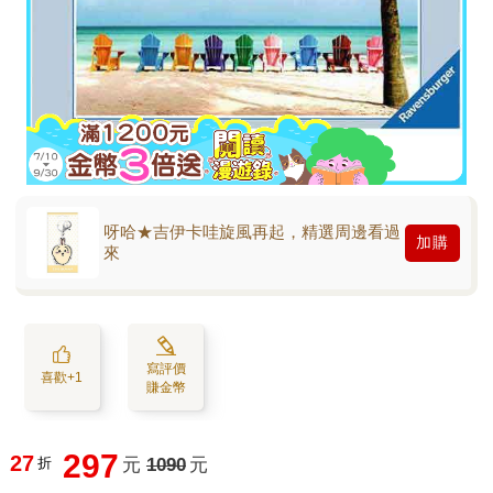
呀哈★吉伊卡哇旋風再起，精選周邊看過
加購
來
寫評價
喜歡+1
賺金幣
297
27
折
元
1090
元