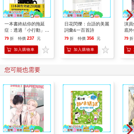
一本書終結你的拖延
日花閃爍：台語的美麗
演員
症：透過「小行動」打
詞彙&一百首詩
底外
開大腦的行動開關，懶
237
356
79
折
特價
元
79
折
特價
元
79
折
人也能變身「行動派」
的37個科學方法
加入購物車
加入購物車
您可能也需要