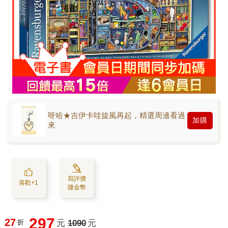
呀哈★吉伊卡哇旋風再起，精選周邊看過
加購
來
寫評價
喜歡+1
賺金幣
297
27
折
元
1090
元