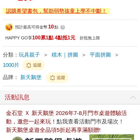
認購希望書包，幫助弱勢孩童上學不中斷！
10
預計最高可得金幣
點
?
100累1點 4點抵1元
HAPPY GO享
折抵無上限
分類：
玩具親子
＞
積木｜拼圖
＞
平面拼圖
＞
1000片
追蹤
品牌：
新天鵝堡
追蹤
活動訊息
金石堂 Ｘ 新天鵝堡 2026年7-8月門巿桌遊體驗活
動，邀您一起來玩！
點我查看活動門巿及場次！
新天鵝堡桌遊全品項5折起再享滿額贈!