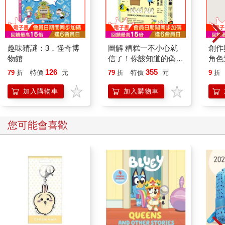
趣味猜謎：3．怪奇博
圖解 糟糕一不小心就
創作與設
物館
信了！你該知道的偽科
角色
學真相
性篇
126
355
79
折
特價
元
79
折
特價
元
9
折
加入購物車
加入購物車
您可能會喜歡