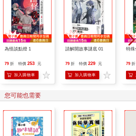
為怪談點燈 1
請解開故事謎底 01
特殊傳
253
229
79
折
特價
元
79
折
特價
元
79
折
加入購物車
加入購物車
您可能也需要