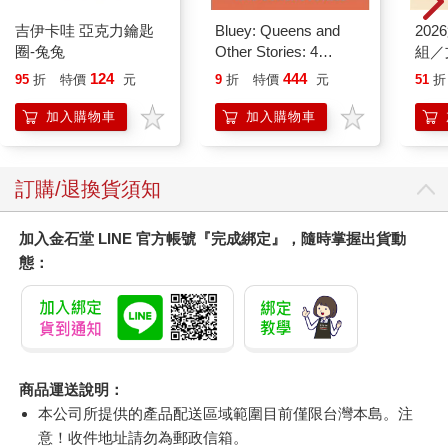
吉伊卡哇 亞克力鑰匙
Bluey: Queens and
20
圈-兔兔
Other Stories: 4
組／
Stories in 1 Book.
124
444
95
折
特價
元
9
折
特價
元
51
折
Hooray!
加入購物車
加入購物車
訂購/退換貨須知
加入金石堂 LINE 官方帳號『完成綁定』，隨時掌握出貨動
態：
商品運送說明：
本公司所提供的產品配送區域範圍目前僅限台灣本島。注
意！收件地址請勿為郵政信箱。