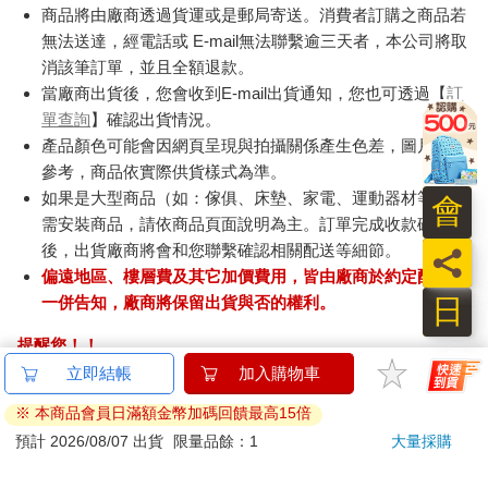
商品將由廠商透過貨運或是郵局寄送。消費者訂購之商品若
無法送達，經電話或 E-mail無法聯繫逾三天者，本公司將取
消該筆訂單，並且全額退款。
當廠商出貨後，您會收到E-mail出貨通知，您也可透過【
訂
單查詢
】確認出貨情況。
產品顏色可能會因網頁呈現與拍攝關係產生色差，圖片僅供
參考，商品依實際供貨樣式為準。
如果是大型商品（如：傢俱、床墊、家電、運動器材等）及
會
需安裝商品，請依商品頁面說明為主。訂單完成收款確認
後，出貨廠商將會和您聯繫確認相關配送等細節。
員
偏遠地區、樓層費及其它加價費用，皆由廠商於約定配送時
日
一併告知，廠商將保留出貨與否的權利。
提醒您！！
金石堂及銀行均不會請您操作ATM! 如接獲電話要求您前往
立即結帳
加入購物車
ATM提款機，請不要聽從指示，以免受騙上當！
※ 本商品會員日滿額金幣加碼回饋最高15倍
退換貨須知：
預計 2026/08/07 出貨
限量品餘：1
大量採購
**提醒您，鑑賞期不等於試用期，退回商品須為全新狀態**