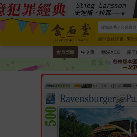
國中自修評量
東野
唯紅花綻放
奧德賽
會員獎勵
中文書
動漫ACG
親子