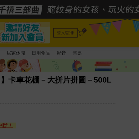
0
登入/註冊
電
居家休閒
日用食品
影音
售票
r拼圖】卡車花棚－大拼片拼圖－500L
中斷！