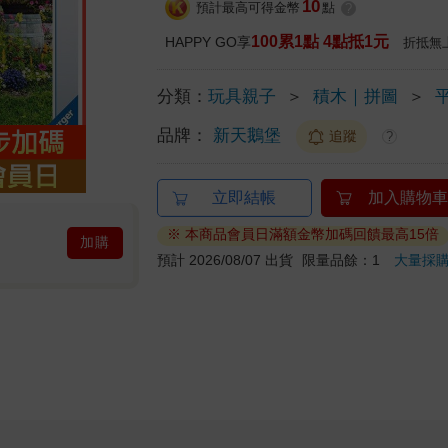
10
預計最高可得金幣
點
?
100累1點 4點抵1元
HAPPY GO享
折抵無
分類：
玩具親子
＞
積木｜拼圖
＞
品牌：
新天鵝堡
追蹤
?
立即結帳
加入購物車
※ 本商品會員日滿額金幣加碼回饋最高15倍
加購
預計 2026/08/07 出貨
限量品餘：1
大量採