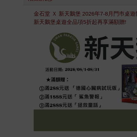
金石堂 Ｘ 新天鵝堡 2026年7-8月門巿
新天鵝堡桌遊全品項5折起再享滿額贈!