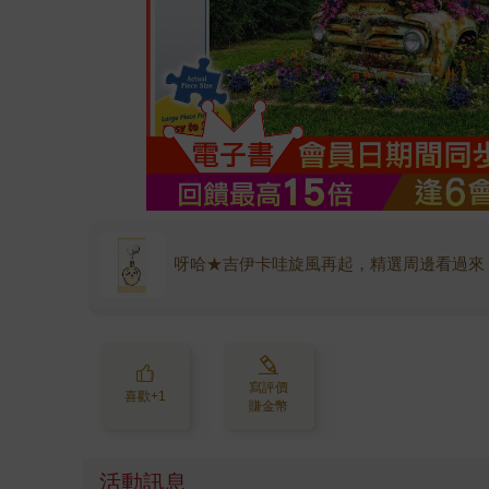
呀哈★吉伊卡哇旋風再起，精選周邊看過來
寫評價
喜歡+1
賺金幣
活動訊息