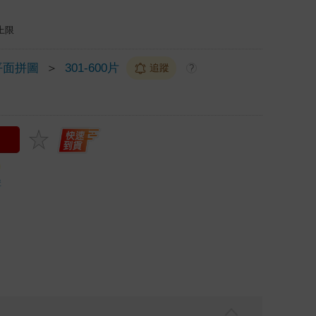
上限
平面拼圖
＞
301-600片
追蹤
?
購