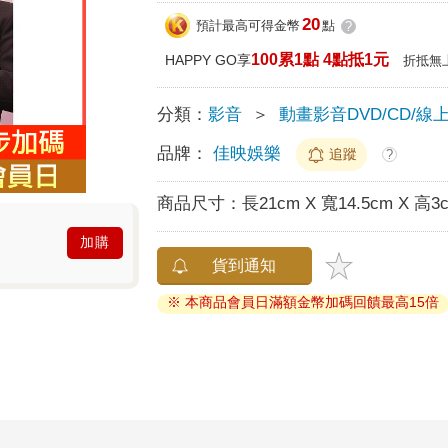
20
預計最高可得金幣
點
?
100累1點 4點抵1元
HAPPY GO享
折抵無
分類：
影音
＞
動畫影音DVD/CD/線
品牌：
佳映娛樂
追蹤
?
商品尺寸：
長21cm X 寬14.5cm X 高3
加購
貨到通知
※ 本商品會員日滿額金幣加碼回饋最高15倍