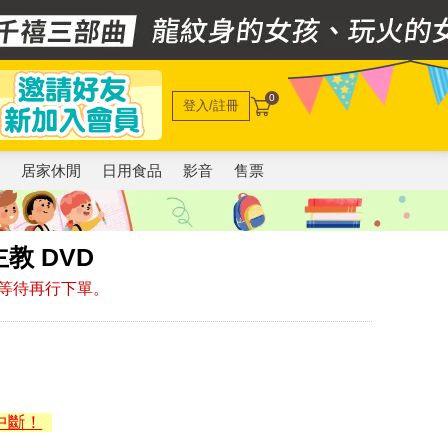
0
登入/註冊
電
居家休閒
日用食品
影音
售票
教 DVD
等待再行下單。
中斷！