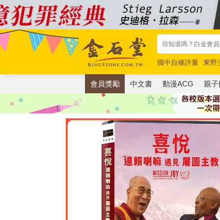
國中自修評量
東野
唯紅花綻放
奧德賽
會員獎勵
中文書
動漫ACG
親子