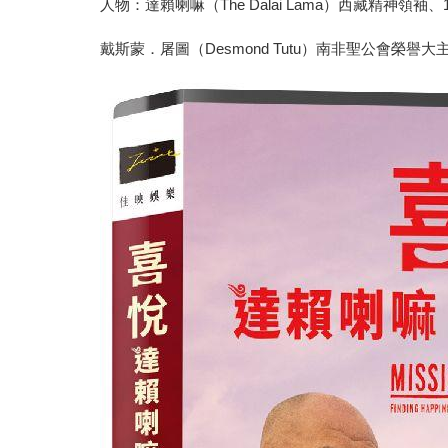
人物：達賴喇嘛（The Dalai Lama）西藏精神領袖
戴斯蒙．屠圖（Desmond Tutu）南非聖公會榮譽