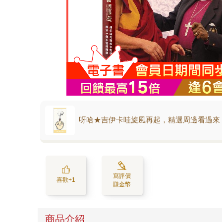
呀哈★吉伊卡哇旋風再起，精選周邊看過來
寫評價
喜歡+1
賺金幣
商品介紹