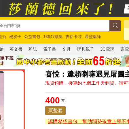
圭吾
楊双子
公益書包
16647續集
吉伊卡哇
通靈藥師
路邊攤新作
馬斯克
玩具總動員5
超慢跑
館
英文書
雜誌
電子書
文具
玩具親子
3C電玩
家
喜悅：達賴喇嘛遇見屠圖主
現貨預購，接單約七個工作天到貨。請可
400
元
買整套
認購希望書包，幫助弱勢孩童上學不