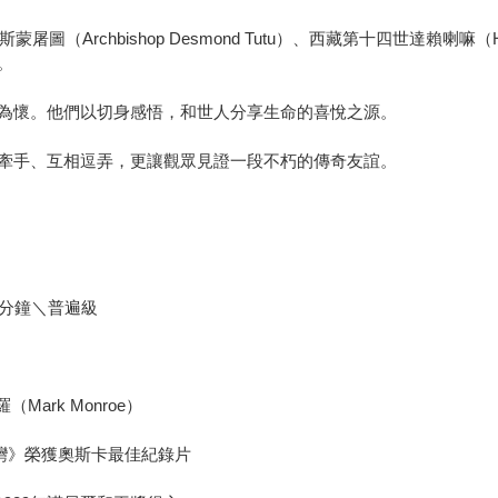
rchbishop Desmond Tutu）、西藏第十四世達賴喇嘛（His Ho
。
為懷。他們以切身感悟，和世人分享生命的喜悅之源。
牽手、互相逗弄，更讓觀眾見證一段不朽的傳奇友誼。
88分鐘＼普遍級
Mark Monroe）
色海灣》榮獲奧斯卡最佳紀錄片