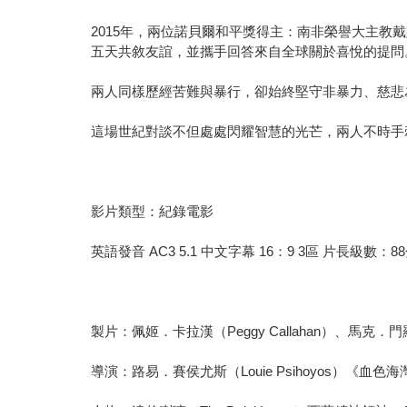
2015年，兩位諾貝爾和平獎得主：南非榮譽大主教戴斯蒙屠圖（A
五天共敘友誼，並攜手回答來自全球關於喜悅的提問
兩人同樣歷經苦難與暴行，卻始終堅守非暴力、慈悲
這場世紀對談不但處處閃耀智慧的光芒，兩人不時手
影片類型：紀錄電影
英語發音 AC3 5.1 中文字幕 16：9 3區 片長級數：
製片：佩姬．卡拉漢（Peggy Callahan）、馬克．門羅（
導演：路易．賽侯尤斯（Louie Psihoyos）《血