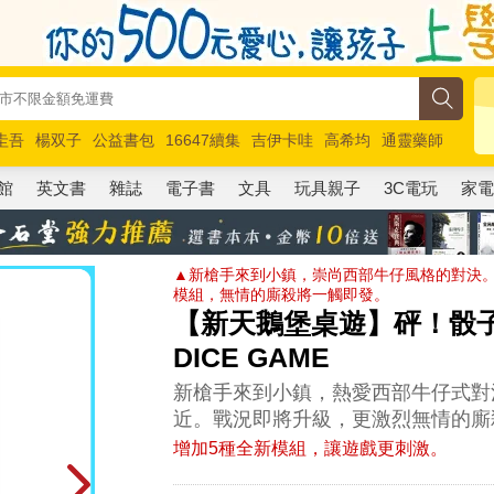
圭吾
楊双子
公益書包
16647續集
吉伊卡哇
高希均
通靈藥師
路邊攤新作
馬斯克
玩具總動員5
超慢跑
館
英文書
雜誌
電子書
文具
玩具親子
3C電玩
家
▲新槍手來到小鎮，崇尚西部牛仔風格的對決。
模組，無情的廝殺將一觸即發。
【新天鵝堡桌遊】砰！骰子版
DICE GAME
新槍手來到小鎮，熱愛西部牛仔式對
近。戰況即將升級，更激烈無情的廝
增加5種全新模組，讓遊戲更刺激。