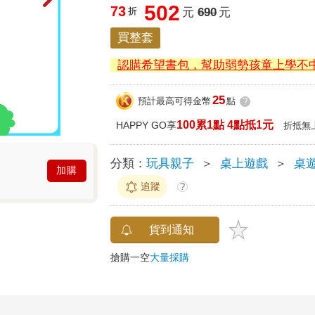
502
73
折
元
690
元
買整套
認購希望書包，幫助弱勢孩童上學不
25
預計最高可得金幣
點
?
100累1點 4點抵1元
HAPPY GO享
折抵無
分類：
玩具親子
＞
桌上遊戲
＞
桌
加購
追蹤
?
貨到通知
搶購一空
大量採購