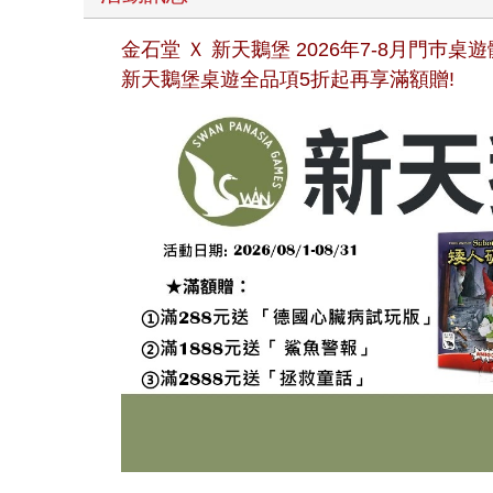
金石堂 Ｘ 新天鵝堡 2026年7-8月門巿
新天鵝堡桌遊全品項5折起再享滿額贈!