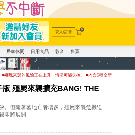
0
登入/註冊
電
居家休閒
日用食品
影音
售票
 ■殭屍來襲的風險正在上升，情況可能失控。 ■內含5種全新
 殭屍來襲擴充BANG! THE
決。但隨著墓地亡者增多，殭屍來襲危機迫
殺即將展開