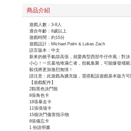
商品介紹
遊戲人數：3-8人
適合年齡：8歲以上
遊戲時間：約15分
遊戲設計：Michael Palm & Lukas Zach
語言版本：中文
新來的槍手氣燄高張，就愛典型西部牛仔作風：對決
小心！一旦墓地堆滿亡者，怨氣集聚，可能爆發殭屍
殺伐將更加激烈無情！
請注意：此遊戲為擴充版，需搭配該遊戲基本版方可
【遊戲配件】
2顆黑色決鬥骰
8張角色卡
18張暴走卡
11張墳場卡
15個決鬥傷害指示物
8張備忘卡
1 份說明書