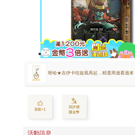
呀哈★吉伊卡哇旋風再起，精選周邊看過來
寫評價
喜歡+1
賺金幣
活動訊息