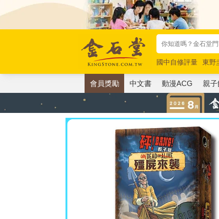
國中自修評量
東野
唯紅花綻放
奧德賽
會員獎勵
中文書
動漫ACG
親子