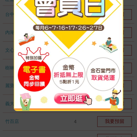
台中秀泰店
我要預留
3
內湖大潤發
我要預留
2
文心店
我要預留
9
樹林店
我要預留
4
麗寶店
我要預留
4
義大店
我要預留
4
竹百店
我要預留
4