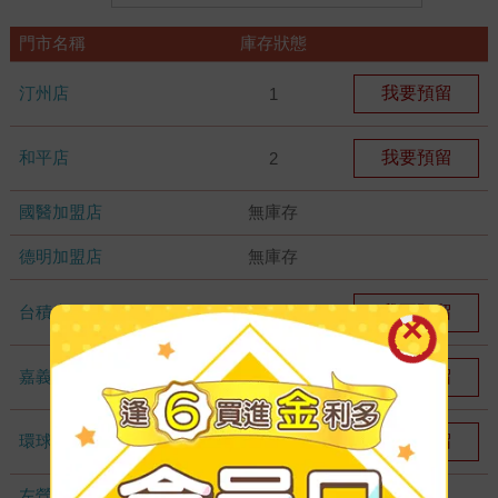
門市名稱
庫存狀態
汀州店
我要預留
1
和平店
我要預留
2
國醫加盟店
無庫存
德明加盟店
無庫存
台積店
我要預留
3
嘉義耐斯店
我要預留
1
環球店
我要預留
7
左營店
無庫存