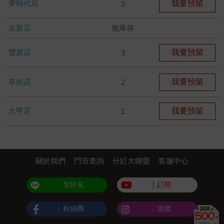
夢時代店
我要預留
2
左新店
無庫存
豐原店
我要預留
3
草衙店
我要預留
2
大甲店
我要預留
1
關於我們
門市查詢
分紅大聯盟
客服中心
加好友
訂閱
粉絲團
追蹤