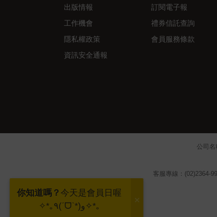
出版情報
訂閱電子報
工作機會
禮券信託查詢
隱私權政策
會員服務條款
資訊安全通報
公司名
客服專線：(02)2364-99
你知道嗎？
今天是會員日喔
✧*｡٩(ˊᗜˋ*)و✧*｡