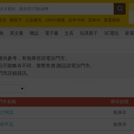
圭吾
楊双子
公益書包
16647續集
吉伊卡哇
高希均
通靈藥師
路邊攤新作
馬斯克
玩具總動員5
超慢跑
館
英文書
雜誌
電子書
文具
玩具親子
3C電玩
家
僅供參考，有無庫存請電洽門市。
品可能略有不同，實際售價.贈品請電洽門市。
門市詳細資訊。
門市名稱
庫存狀態
汀州店
無庫存
和平店
無庫存