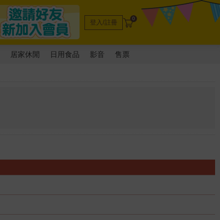
0
登入/註冊
電
居家休閒
日用食品
影音
售票