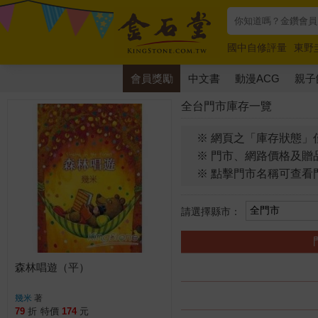
國中自修評量
東野
唯紅花綻放
奧德賽
會員獎勵
中文書
動漫ACG
親子
全台門市庫存一覽
※ 網頁之「庫存狀態」
※ 門市、網路價格及贈
※ 點擊門市名稱可查看
請選擇縣市：
森林唱遊（平）
幾米
著
79
折
特價
174
元