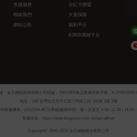
售後服務
分紅大聯盟
聯絡我們
大量採購
網站公告
福利平台
B2B供應鏈平台
Admin
稱：金石網絡股份有限公司
統編：70832800
食品業者登錄字號：A-170832800-00
地址：100 台灣台北市中正區汀州路三段 160巷 3號 2樓
89
客服傳真：(02)2364-4672(專線)
服務時間：週一至週五 9:30~12:30 | 14:00
客服信箱：https://www.kingstone.com.tw/qa/callme/
Copyright© 2000–2026 金石網絡股份有限公司