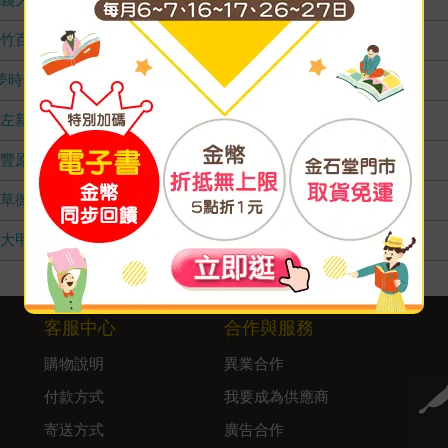
竹百店
無庫存
夢時代店
無庫存
左新店
無庫存
豐原店
無庫存
草衙店
無庫存
大甲店
無庫存
客服中心
合作與服務
購物說明
異業合作
付款方式
我要成為供應商
寄送方式
廣告合作