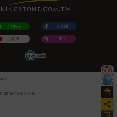
加好友
粉絲團
訂閱
追蹤
000-6
會
~17:30 (國定例假日除外)
員
日