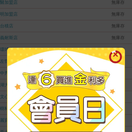
國醫加盟店
無庫存
德明加盟店
無庫存
台積店
無庫存
嘉義耐斯店
無庫存
環球店
無庫存
左營店
無庫存
台中秀泰店
無庫存
內湖大潤發
無庫存
文心店
無庫存
樹林店
無庫存
麗寶店
無庫存
義大店
無庫存