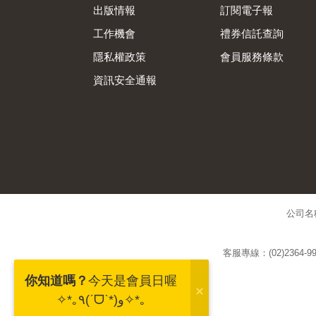
出版情報
訂閱電子報
工作機會
禮券信託查詢
隱私權政策
會員服務條款
資訊安全通報
公司名
客服專線：(02)2364-99
你知道嗎？
今天是會員日喔
✧*｡٩(ˊᗜˋ*)و✧*｡