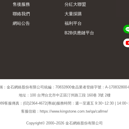
售後服務
分紅大聯盟
聯絡我們
大量採購
網站公告
福利平台
B2B供應鏈平台
Admin
稱：金石網絡股份有限公司
統編：70832800
食品業者登錄字號：A-170832800-00
地址：100 台灣台北市中正區汀州路三段 160巷 3號 2樓
89
客服傳真：(02)2364-4672(專線)
服務時間：週一至週五 9:30~12:30 | 14:00
客服信箱：https://www.kingstone.com.tw/qa/callme/
Copyright© 2000–2026 金石網絡股份有限公司