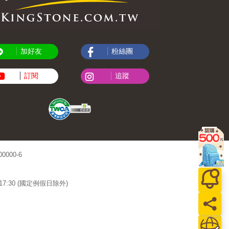
加好友
粉絲團
訂閱
追蹤
000-6
~17:30 (國定例假日除外)