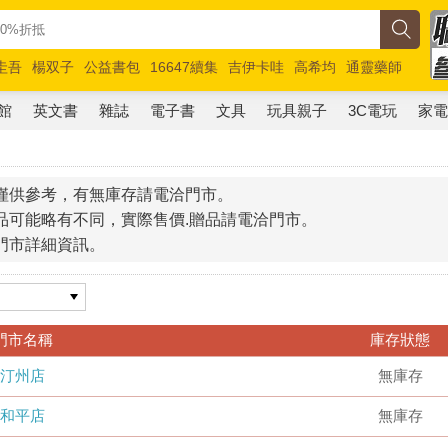
圭吾
楊双子
公益書包
16647續集
吉伊卡哇
高希均
通靈藥師
路邊攤新作
馬斯克
玩具總動員5
超慢跑
館
英文書
雜誌
電子書
文具
玩具親子
3C電玩
家
僅供參考，有無庫存請電洽門市。
品可能略有不同，實際售價.贈品請電洽門市。
門市詳細資訊。
門市名稱
庫存狀態
汀州店
無庫存
和平店
無庫存