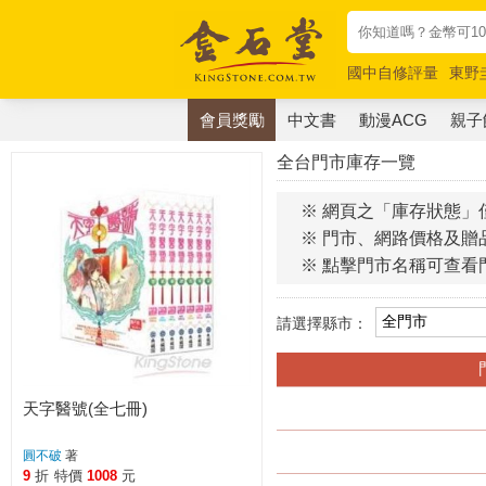
國中自修評量
東野
唯紅花綻放
奧德賽
會員獎勵
中文書
動漫ACG
親子
全台門市庫存一覽
※ 網頁之「庫存狀態」
※ 門市、網路價格及贈
※ 點擊門市名稱可查看
請選擇縣市：
天字醫號(全七冊)
圓不破
著
9
折
特價
1008
元