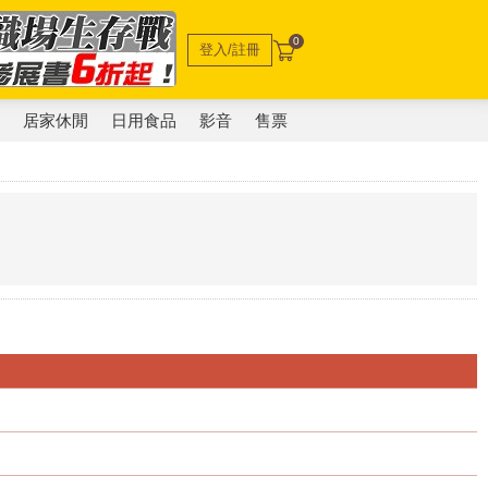
0
登入/註冊
電
居家休閒
日用食品
影音
售票