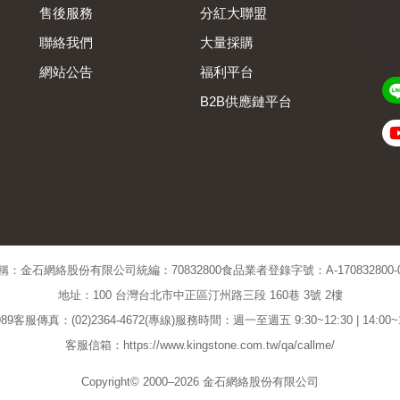
售後服務
分紅大聯盟
聯絡我們
大量採購
網站公告
福利平台
B2B供應鏈平台
Admin
稱：金石網絡股份有限公司
統編：70832800
食品業者登錄字號：A-170832800-00
地址：100 台灣台北市中正區汀州路三段 160巷 3號 2樓
89
客服傳真：(02)2364-4672(專線)
服務時間：週一至週五 9:30~12:30 | 14:00
客服信箱：https://www.kingstone.com.tw/qa/callme/
Copyright© 2000–2026 金石網絡股份有限公司