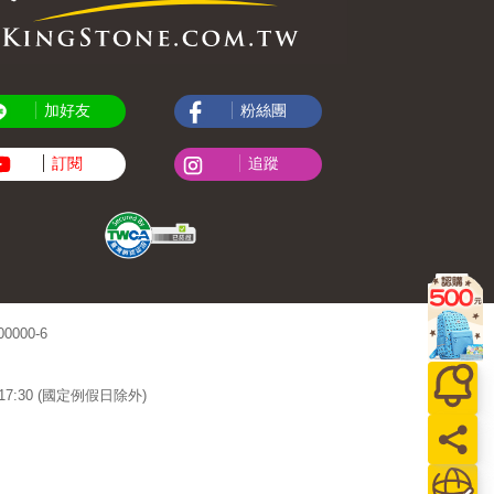
加好友
粉絲團
訂閱
追蹤
000-6
~17:30 (國定例假日除外)