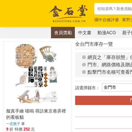
國中自修評量
東野
唯紅花綻放
奧德賽
會員獎勵
中文書
動漫ACG
親子
全台門市庫存一覽
※ 網頁之「庫存狀態」
※ 門市、網路價格及贈
※ 點擊門市名稱可查看
請選擇縣市：
擬真手繪 喵嗚 尋訪東京巷弄裡
的看板貓
一志敦子
著
9
折
特價
252
元