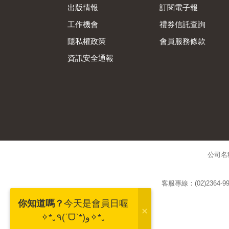
出版情報
訂閱電子報
工作機會
禮券信託查詢
隱私權政策
會員服務條款
資訊安全通報
公司名
客服專線：(02)2364-99
你知道嗎？
今天是會員日喔
✧*｡٩(ˊᗜˋ*)و✧*｡