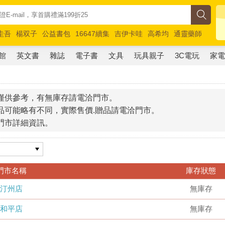
圭吾
楊双子
公益書包
16647續集
吉伊卡哇
高希均
通靈藥師
路邊攤新作
馬斯克
玩具總動員5
超慢跑
館
英文書
雜誌
電子書
文具
玩具親子
3C電玩
家
僅供參考，有無庫存請電洽門市。
品可能略有不同，實際售價.贈品請電洽門市。
門市詳細資訊。
門市名稱
庫存狀態
汀州店
無庫存
和平店
無庫存