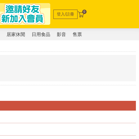
0
登入/註冊
電
居家休閒
日用食品
影音
售票