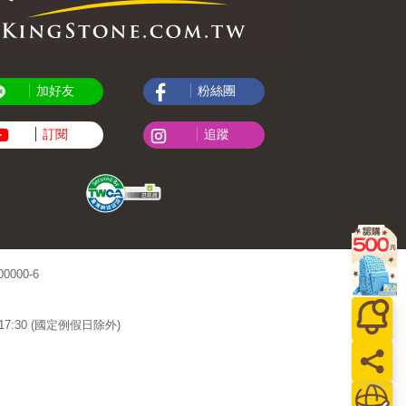
加好友
粉絲團
訂閱
追蹤
000-6
~17:30 (國定例假日除外)