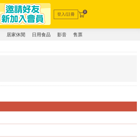
0
登入/註冊
電
居家休閒
日用食品
影音
售票