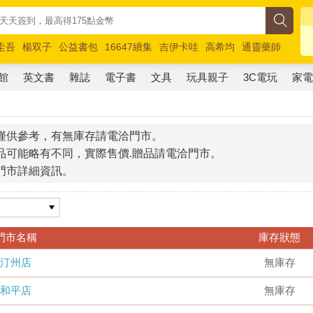
圭吾
楊双子
公益書包
16647續集
吉伊卡哇
高希均
通靈藥師
路邊攤新作
馬斯克
玩具總動員5
超慢跑
館
英文書
雜誌
電子書
文具
玩具親子
3C電玩
家
僅供參考，有無庫存請電洽門市。
品可能略有不同，實際售價.贈品請電洽門市。
門市詳細資訊。
門市名稱
庫存狀態
汀州店
無庫存
和平店
無庫存