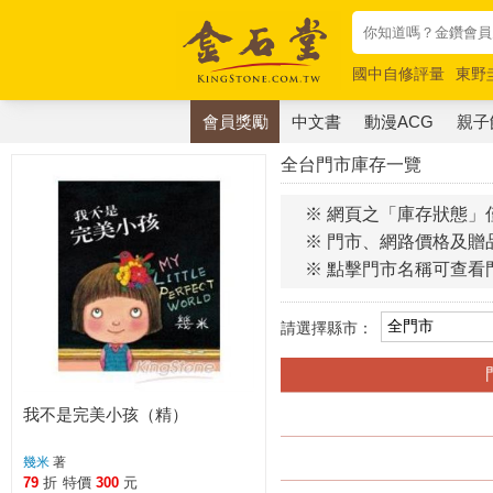
國中自修評量
東野
唯紅花綻放
奧德賽
會員獎勵
中文書
動漫ACG
親子
全台門市庫存一覽
※ 網頁之「庫存狀態」
※ 門市、網路價格及贈
※ 點擊門市名稱可查看
請選擇縣市：
我不是完美小孩（精）
幾米
著
79
折
特價
300
元