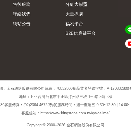
售後服務
分紅大聯盟
聯絡我們
大量採購
網站公告
福利平台
B2B供應鏈平台
Admin
稱：金石網絡股份有限公司
統編：70832800
食品業者登錄字號：A-170832800-00
地址：100 台灣台北市中正區汀州路三段 160巷 3號 2樓
89
客服傳真：(02)2364-4672(專線)
服務時間：週一至週五 9:30~12:30 | 14:00
客服信箱：https://www.kingstone.com.tw/qa/callme/
Copyright© 2000–2026 金石網絡股份有限公司