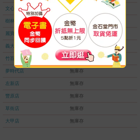
文心店
無庫存
樹林店
無庫存
麗寶店
無庫存
義大店
無庫存
竹百店
無庫存
夢時代店
無庫存
左新店
無庫存
豐原店
無庫存
草衙店
無庫存
大甲店
無庫存