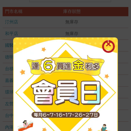
門市名稱
庫存狀態
汀州店
無庫存
和平店
無庫存
國醫加盟店
無庫存
德明加盟店
無庫存
台積店
無庫存
嘉義耐斯店
無庫存
環球店
無庫存
左營店
無庫存
台中秀泰店
無庫存
內湖大潤發
無庫存