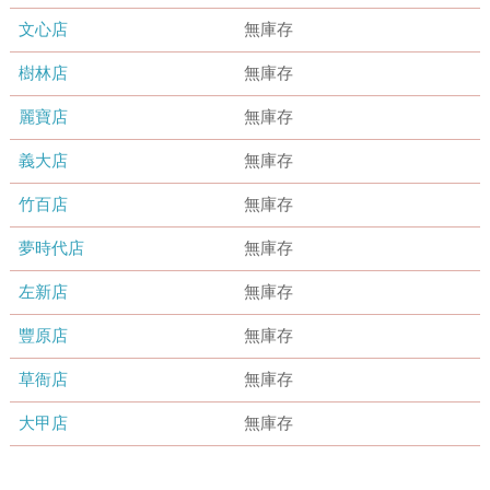
文心店
無庫存
樹林店
無庫存
麗寶店
無庫存
義大店
無庫存
竹百店
無庫存
夢時代店
無庫存
左新店
無庫存
豐原店
無庫存
草衙店
無庫存
大甲店
無庫存