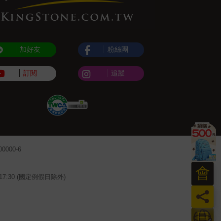
加好友
粉絲團
訂閱
追蹤
000-6
會
~17:30 (國定例假日除外)
員
日