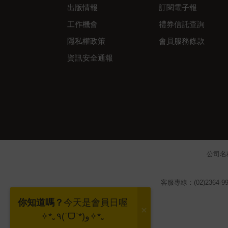
出版情報
訂閱電子報
工作機會
禮券信託查詢
隱私權政策
會員服務條款
資訊安全通報
公司名
客服專線：(02)2364-99
你知道嗎？
今天是會員日喔
✧*｡٩(ˊᗜˋ*)و✧*｡