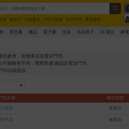
圭吾
楊双子
公益書包
16647續集
吉伊卡哇
通靈藥師
路邊攤新作
馬斯克
玩具總動員5
超慢跑
館
英文書
雜誌
電子書
文具
玩具親子
3C電玩
家
僅供參考，有無庫存請電洽門市。
品可能略有不同，實際售價.贈品請電洽門市。
門市詳細資訊。
門市名稱
庫存狀態
汀州店
無庫存
和平店
無庫存