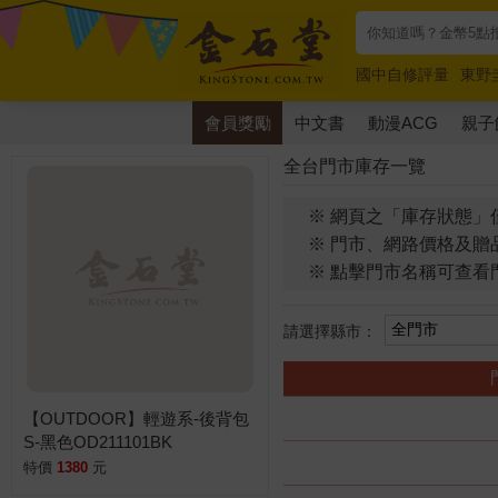
國中自修評量
東野
唯紅花綻放
奧德賽
會員獎勵
中文書
動漫ACG
親子
全台門市庫存一覽
※ 網頁之「庫存狀態」
※ 門市、網路價格及贈
※ 點擊門市名稱可查看
請選擇縣市：
【OUTDOOR】輕遊系-後背包
S-黑色OD211101BK
特價
1380
元