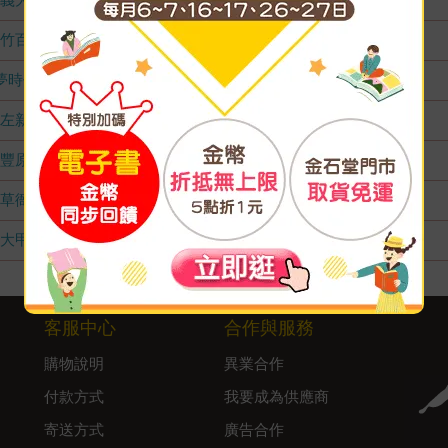
竹百店
無庫存
夢時代店
無庫存
左新店
無庫存
豐原店
無庫存
草衙店
無庫存
大甲店
無庫存
客服中心
合作與服務
購物說明
異業合作
付款方式
我要成為供應商
寄送方式
廣告合作