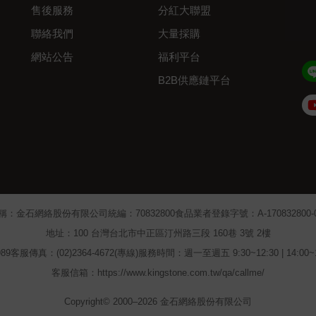
售後服務
分紅大聯盟
聯絡我們
大量採購
網站公告
福利平台
B2B供應鏈平台
Admin
稱：金石網絡股份有限公司
統編：70832800
食品業者登錄字號：A-170832800-00
地址：100 台灣台北市中正區汀州路三段 160巷 3號 2樓
89
客服傳真：(02)2364-4672(專線)
服務時間：週一至週五 9:30~12:30 | 14:00
客服信箱：https://www.kingstone.com.tw/qa/callme/
Copyright© 2000–2026 金石網絡股份有限公司