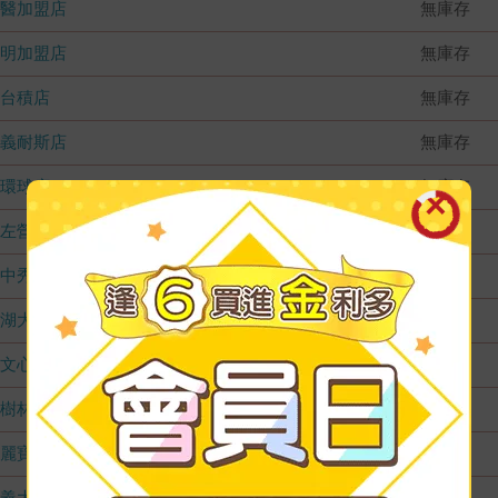
國醫加盟店
無庫存
德明加盟店
無庫存
台積店
無庫存
嘉義耐斯店
無庫存
環球店
無庫存
左營店
無庫存
台中秀泰店
無庫存
內湖大潤發
無庫存
文心店
無庫存
樹林店
無庫存
麗寶店
無庫存
義大店
無庫存