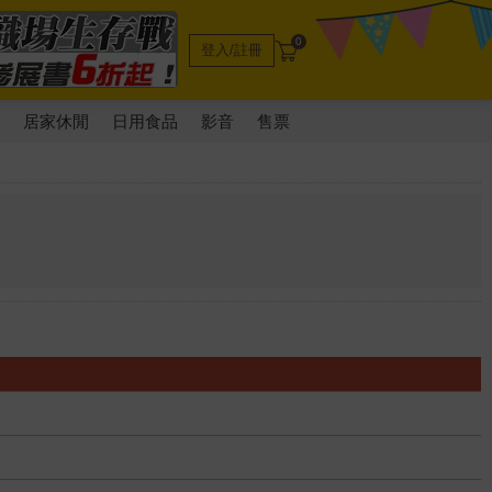
0
登入/註冊
電
居家休閒
日用食品
影音
售票