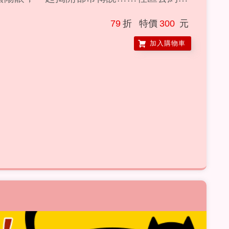
座，安全梯燈光未修繕，若非必要，請不要
79
折
特價
300
元
請熟悉自家樓層，其他樓層非必要不要亂
均非感應燈具，如果遇到自動明滅的情況，
加入購物車
鎖。四、若電梯在無人操作的情況下自行啟
。五、
……………………………...
冷液體上，空氣中滿滿揮發汽油味，嚓──
人，她優雅點菸，接著纖指一彈，轟──火