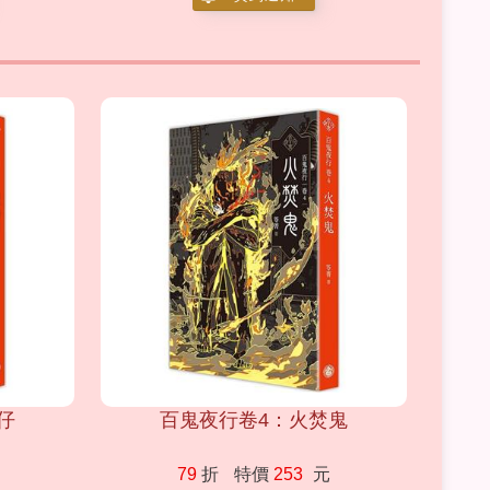
仔
百鬼夜行卷4：火焚鬼
79
折
特價
253
元