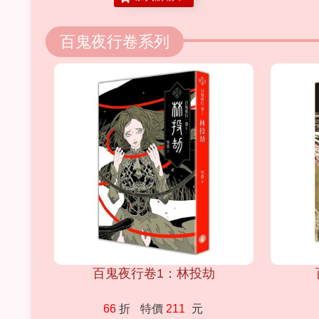
百鬼夜行卷系列
百鬼夜行卷1：林投劫
66
折
特價
211
元