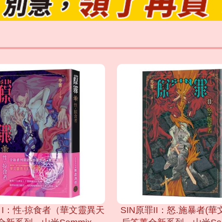
罪 I：性‧掠食者（華文靈異天
SIN原罪II：怒.施暴者(