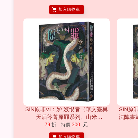
面、
加入購物車
SIN原罪VI：妒‧嫉恨者（華文靈異
SIN原
天后笭菁原罪系列、山米
法陣書
Sammixyz繪製封面、原罪世界無
原罪系列
79
折
特價
300
元
盡誘惑開啟）
面、
加入購物車