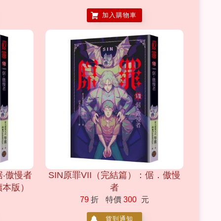
加入購物車
倨‧傲慢者
SIN原罪VII（完結篇）：倨．傲慢
讀本版）
者
79
折
特價
300
元
貨到通知