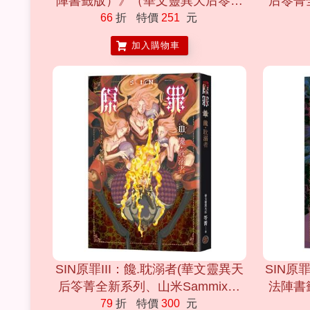
陣書籤版）》（華文靈異天后笭菁
后笭菁全
全新系列、山米Sammixyz繪製封
繪製封
66
折
特價
251
元
加入購物車
SIN原罪III：饞.耽溺者(華文靈異天
SIN原
后笭菁全新系列、山米Sammixyz
法陣書
繪製封面、原罪世界無盡誘惑開啟)
新系列
79
折
特價
300
元