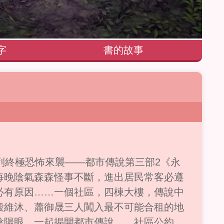
字
書的故事
列終極恐怖來襲——都市傳說第三部2《永
每晚陰氣森森怪事不斷，進出居民常客必遵
必有原因……一個社區，四棟大樓，傳說中
殷維沐、蕭御晟三人闖入最不可能合租的地
陰陽眼，一起揭開都市傳說……社區公約：