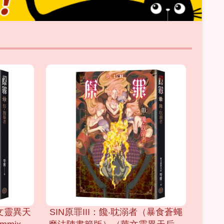
華文靈異天
SIN原罪III：饞‧耽溺者（暴食蒼蠅