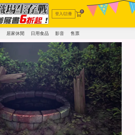
0
登入/註冊
電
居家休閒
日用食品
影音
售票