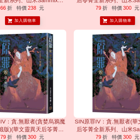
新系列、山米Sammixyz
后笭菁全新系列、山米Sam
面、原罪世界全面誘惑開啟
繪製封面、原罪世界全面誘
66
折
特價
238
元
79
折
特價
300
元
加入購物車
加入購物車
罪IV：貪.無厭者(貪婪烏鴉魔
SIN原罪IV：貪.無厭者(
籤版)(華文靈異天后笭菁全
后笭菁全新系列、山米Sam
、山米Sammixyz繪製封
繪製封面、原罪世界無盡誘
79
折
特價
300
元
79
折
特價
300
元