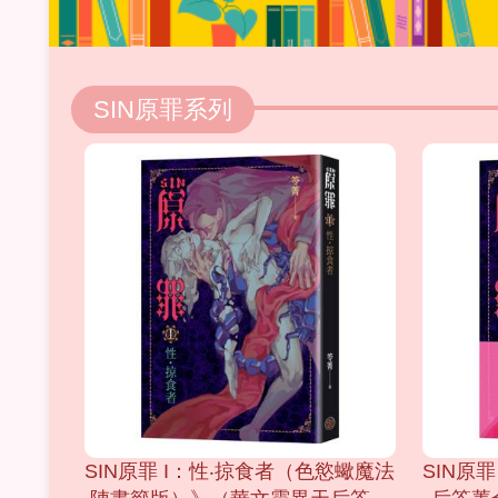
SIN原罪系列
SIN原罪 I：性‧掠食者（色慾蠍魔法
SIN原