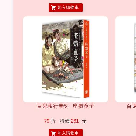
加入購物車
百鬼夜行卷5：座敷童子
百
79
折
特價
261
元
加入購物車