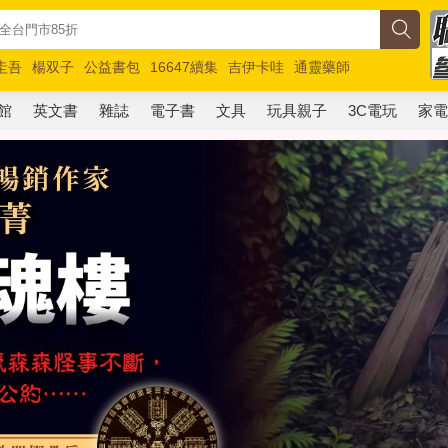
圭吾
楊双子
公益書包
16647續集
吉伊卡哇
通靈藥師
路邊攤新作
馬斯克
玩具總動員5
超慢跑
館
英文書
雜誌
電子書
文具
玩具親子
3C電玩
家