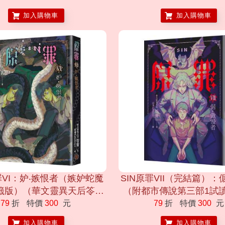
原罪世界無盡誘惑開啟)
加入購物車
加入購物車
罪VI：妒‧嫉恨者（嫉妒蛇魔
SIN原罪VII（完結篇）：
籤版）（華文靈異天后笭菁
（附都市傳說第三部1試
、山米Sammixyz繪製封
79
折
特價
300
元
79
折
特價
300
元
原罪世界無盡誘惑開啟）
加入購物車
加入購物車