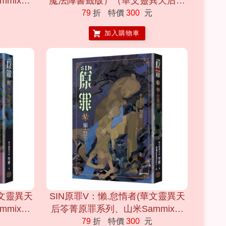
mixyz
魔法陣書籤版）（華文靈異天后笭
惑開啟)
菁全新系列、山米Sammixyz繪製
79
折
特價
300
元
封面、原罪世界無盡誘惑開啟）
加入購物車
華文靈異天
SIN原罪V：懶.怠惰者(華文靈異天
mixyz
后笭菁原罪系列、山米Sammixyz
惑開啟)
繪製封面、原罪世界無盡誘惑開啟
79
折
特價
300
元