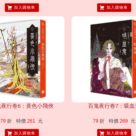
加入購物車
加入購物車
鬼夜行卷6：黃色小飛俠
百鬼夜行卷7：吸血
79
折
特價
261
元
79
折
特價
269
元
加入購物車
加入購物車