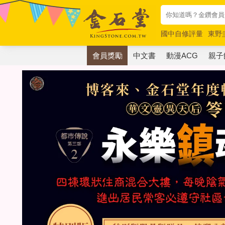
國中自修評量
東野
唯紅花綻放
奧德賽
會員獎勵
中文書
動漫ACG
親子