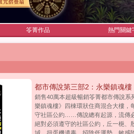
笭菁作品
熱門關鍵
都市傳說第三部2：永樂鎮魂樓
銷售40萬本超級暢銷笭菁都市傳說系
樂鎮魂樓》四棟環狀住商混合大樓，
守社區公約……傳說總有起源，流傳
絕對必須遵守的社區公約，丘一梔、
域，扭蛋機遺毒、招陰低運勢、敏感