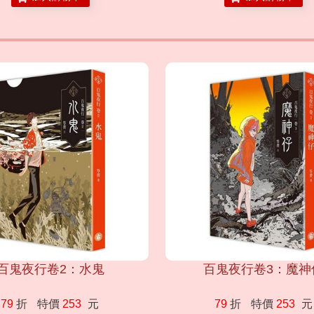
百鬼夜行卷2：水鬼
百鬼夜行卷3：魔神
79
折
特價
253
元
79
折
特價
253
元