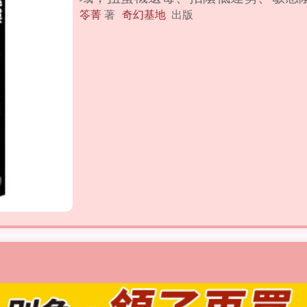
笭菁
著
奇幻基地
出版
一、本社區無門禁管制，電梯僅有兩
使用。二、由於各棟環境較為複雜，
逛，避免迷路。三、本大樓所有燈具
請立刻離開現場並返回家中，大門上
動，請立即按下最近樓層並離開電梯
……………………………………………
……………………… 啪！女孩摔在冰
打火機的聲響，前方突然出現旗袍女
海如浪般撲面而來！